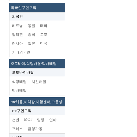
외국인구인구직
외국인
베트남
몽골
태국
필리핀
중국
교포
러시아
일본
미국
기타외국인
오토바이/식당배달/택배배달
오토바이배달
식당배달
치킨배달
택배배달
cnc체용,세차장,재활센터,고물상
cnc구인구직
MCT
선반
밀링
연마
프레스
금형가공