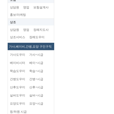
상담원
영업
보험설계사
홍보/마케팅
상조
상담원
영업
장례지도사
상조서비스
장례도우미
가사,베이비,간병,요양 구인구직
가사도우미
가사+시급
베이비시터
베이+시급
학습도우미
학습+시급
간병도우미
간병+시급
산후도우미
산후+시급
실버도우미
실버+시급
요양도우미
요양+시급
등/하원 시급