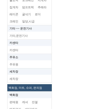
불도저
포크레인
지게차
집게차
덤프트럭
추레라
레미콘
굴삭기
로더
크레인
일당,시급
기타 ~~ 운전기사
기타,운전기사
카센타
카센타
주유소
주유원
세차장
세차장
백화점, 마트, 슈퍼, 편의점
백화점
편매원
캐셔
진열