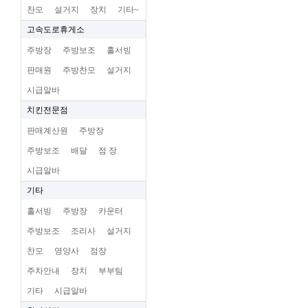
찬모
설거지
장치
기타~
고속도로휴게소
주방장
주방보조
홀서빙
판매원
주방찬모
설거지
시급알바
치킨전문점
판매계산원
주방장
주방보조
배달
점 장
시급알바
기타
홀서빙
주방장
카운터
주방보조
조리사
설거지
찬모
영양사
점장
주차안내
장치
부부팀
기타
시급알바