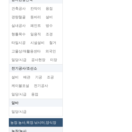
건축공사
칸막이
용접
경량철골
동바리
설비
실내공사
페인트
방수
형틀목수
일용직
조경
타일시공
시설설비
철거
고물상/재활용센타
외국인
일당/시급
공사현장
미장
전기공사/조선소
설비
배관
기공
조공
케이블포설
전기공사
일당/시급
용접
알바
일당/시급
농장.농사,목장.낚시터,양식장
농장/농사