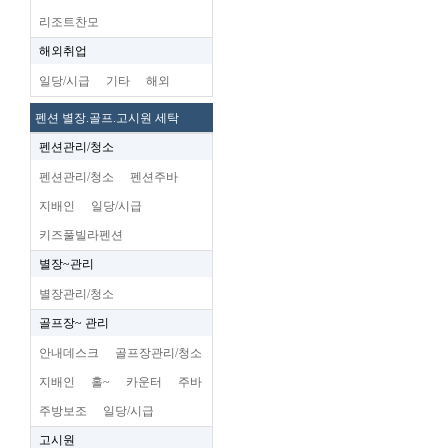
리조트찬모
해외취업
일당/시급
기타
해외
펜션 별장.골프.고시원 세탁
펜션관리/청소
펜션관리/청소
펜션주바
지배인
일당/시급
키즈풀빌라펜션
별장~관리
별장관리/청소
골프장~ 관리
안내데스크
골프장관리/청소
지배인
홀~
카운터
주바
주방보조
일당/시급
고시원