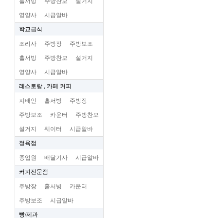
홀서빙
주방찬모
설거지
영양사
시급알바
학교급식
조리사
주방장
주방보조
홀서빙
주방찬모
설거지
영양사
시급알바
레스토랑 , 카페 커피
지배인
홀서빙
주방장
주방보조
카운터
주방찬모
설거지
웨이터
시급알바
정육점
종업원
배달기사
시급알바
커피전문점
주방장
홀서빙
카운터
주방보조
시급알바
빵/제과