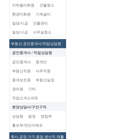
지하철미화원
건물청소
환경미화원
기계설비
일당/시급
건물관리
일당/시급
사무실청소
부동산 공인중개사/직업상담원
공인중개사 / 직업상담원
공인중개사
중개인
부동산직원
사무직원
중개보조원
부동산실장
경리원
기타
직업소개소파트
분양상담사/구인구직
상담원
팀장
영업부
홍보부/전단지배포
회사.공장.가구,용접.생산직.재활