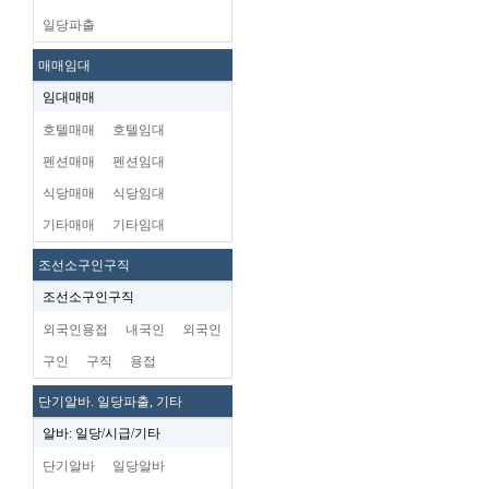
일당파출
매매임대
임대매매
호텔매매
호텔임대
펜션매매
펜션임대
식당매매
식당임대
기타매매
기타임대
조선소구인구직
조선소구인구직
외국인용접
내국인
외국인
구인
구직
용접
단기알바. 일당파출, 기타
알바: 일당/시급/기타
단기알바
일당알바