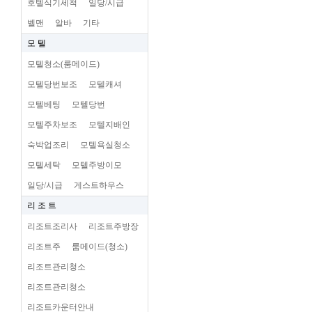
호텔식기세척
일당/시급
벨맨
알바
기타
모 텔
모텔청소(룸메이드)
모텔당번보조
모텔캐셔
모텔베팅
모텔당번
모텔주차보조
모텔지배인
숙박업조리
모텔욕실청소
모텔세탁
모텔주방이모
일당/시급
게스트하우스
리 조 트
리조트조리사
리조트주방장
리조트주
룸메이드(청소)
리조트관리청소
리조트관리청소
리조트카운터안내