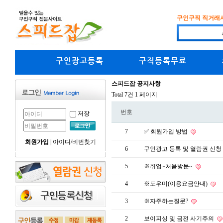
구인구직 직거래
구인광고등록
구직등록무료
스피드잡 공지사항
Total 7건
1 페이지
번호
저장
7
✅ 회원가입 방법
회원가입
|
아이디/비번찾기
6
구인광고 등록 및 열람권 신청
5
※취업~처음방문~
4
※도우미(이용요금안내)
3
※자주하는질문?
2
보이피싱 및 금전 사기주의