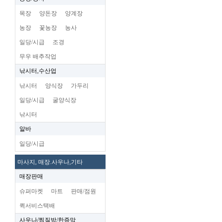
목장
양돈장
양계장
농장
꽃농장
농사
일당/시급
조경
무우 배추작업
낚시터,수산업
낚시터
양식장
가두리
일당/시급
굴양식장
낚시터
알바
일당/시급
마사지, 매장.사우나,기타
매장판매
슈퍼마켓
마트
판매/점원
퀵서비스택배
사우나/찜질방/한증막