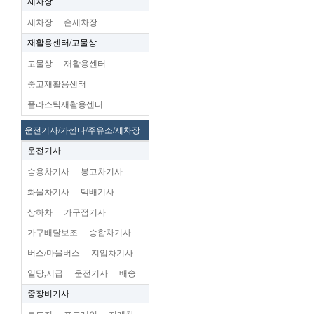
세차장
세차장
손세차장
재활용센터/고물상
고물상
재활용센터
중고재활용센터
플라스틱재활용센터
운전기사/카센타/주유소/세차장
운전기사
승용차기사
봉고차기사
화물차기사
택배기사
상하차
가구점기사
가구배달보조
승합차기사
버스/마을버스
지입차기사
일당,시급
운전기사
배송
중장비기사