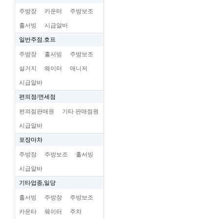
주방장
카운터
주방보조
홀서빙
시급알바
일반주점.호프
주방장
홀서빙
주방보조
설거지
웨이터
매니저
시급알바
편의점/면세점
편의점판매원
기타 판매점원
시급알바
포장마차
주방장
주방보조
홀서빙
시급알바
기타업종,일당
홀서빙
주방장
주방보조
카운타
웨이터
주차