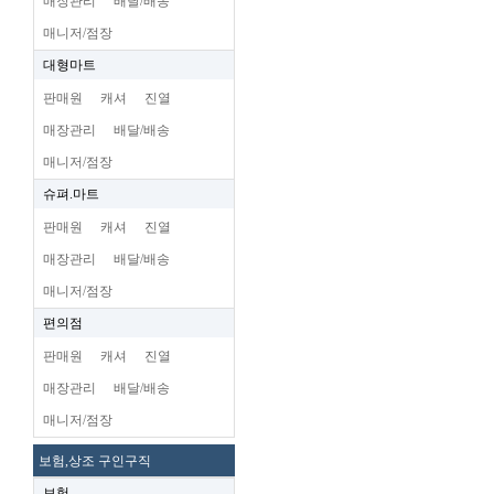
매장관리
배달/배송
매니저/점장
대형마트
판매원
캐셔
진열
매장관리
배달/배송
매니저/점장
슈펴.마트
판매원
캐셔
진열
매장관리
배달/배송
매니저/점장
편의점
판매원
캐셔
진열
매장관리
배달/배송
매니저/점장
보험,상조 구인구직
보험