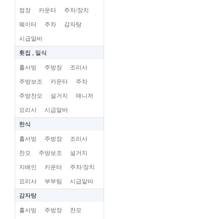
점장
카운타
주차/장치
웨이터
주차
감자탕
시급알바
횟집 , 일식
홀서빙
주방장
조리사
주방보조
카운터
주차
주방찬모
설거지
매니저
요리사
시급알바
한식
홀서빙
주방장
조리사
찬모
주방보조
설거지
지배인
카운터
주차/장치
요리사
부부팀
시급알바
감자탕
홀서빙
주방장
찬모