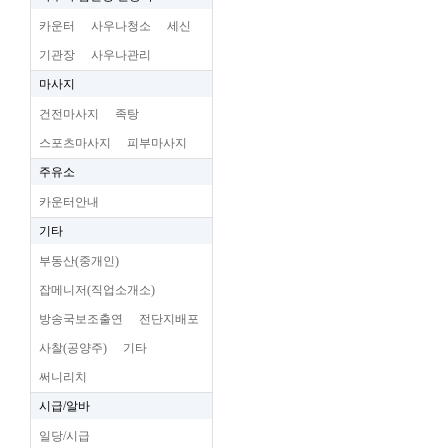
카운터
사우나청소
세신
기관장
사우나관리
마사지
건전마사지
족탕
스포츠마사지
피부마사지
주유소
카운터안내
기타
부동산(중개인)
잡메니저(직업소개소)
방송국보조출연
전단지배포
사찰(공양주)
기타
써니리치
시급/알바
일당/시급