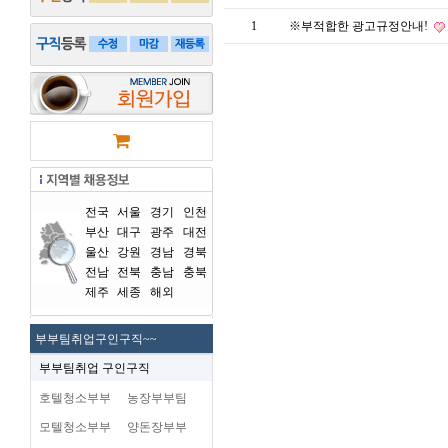
1
※부적합한 광고규정안내!
전국
서울
경기
인천
부산
대구
광주
대전
울산
강원
경남
경북
전남
전북
충남
충북
제주
세종
해외
부부팀취업구인구직~~
부부팀취업 구인구직
호텔청소부부
농장부부팀
모텔청소부부
양돈장부부