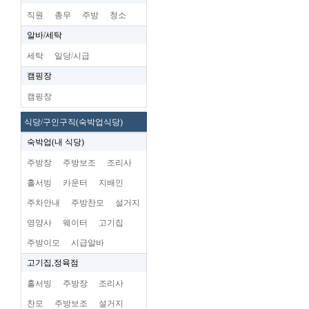
직원
총무
주방
청소
알바/세탁
세탁
일당/시급
캠핑장
캠핑장
식당/구인구직(숙박업식당)
숙박업(내 식당)
주방장
주방보조
조리사
홀서빙
카운터
지배인
주차안내
주방찬모
설거지
영양사
웨이터
고기집
주방이모
시급알바
고기집,정육점
홀서빙
주방장
조리사
찬모
주방보조
설거지