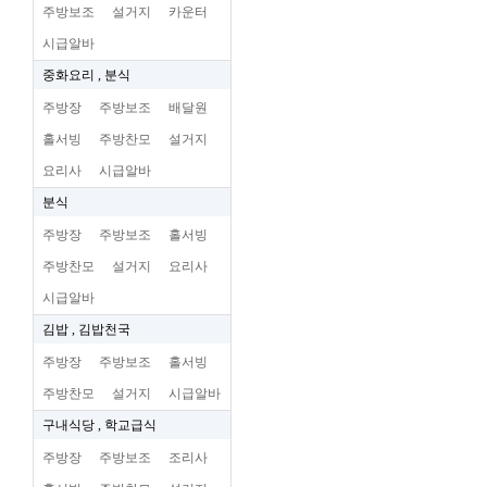
주방보조
설거지
카운터
시급알바
중화요리 , 분식
주방장
주방보조
배달원
홀서빙
주방찬모
설거지
요리사
시급알바
분식
주방장
주방보조
홀서빙
주방찬모
설거지
요리사
시급알바
김밥 , 김밥천국
주방장
주방보조
홀서빙
주방찬모
설거지
시급알바
구내식당 , 학교급식
주방장
주방보조
조리사