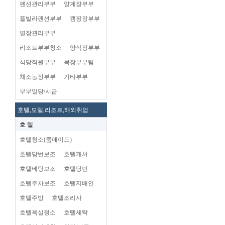
펜션관리부부
양계장부부
플빌라펜션부부
캠핑장부부
별장관리부부
리조트부부청소
양식장부부
식당직원부부
목장부부팀
채소농장부부
기타부부
부부일당/시급
호텔,모텔,리조트,해외취업
호 텔
호텔청소(룸메이드)
호텔당번보조
호텔캐셔
호텔베팅보조
호텔당번
호텔주차보조
호텔지배인
호텔주방
호텔조리사
호텔욕실청소
호텔세탁