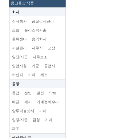
용고물상,식품
회사
전자회사
품질검사관리
조립
플라스틱사출
물류센타
용역회사
시설관리
사무직
포장
일당/시급
사무보조
영업사원
가공
공업사
카센타
기타
제조
공장
용접
선반
밀링
닥트
배관
새시
기계정비수리
알루미늄삿시
기타
일당/시급
금형
기계
제조
생산직/식품