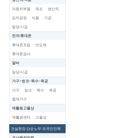
자동차부품
제조
생산직
김치공장
식품
가공
일당/시급
전자/휴대폰
휴대폰조립
반도체
휴대폰검사
알바
일당/시급
가구~씽크~목수~목공
가구
씽크
목수
목공
철재가구
재활용고물상
재활용센타
고물상
건설현장.단순노무.외국인인력
공사현장인력