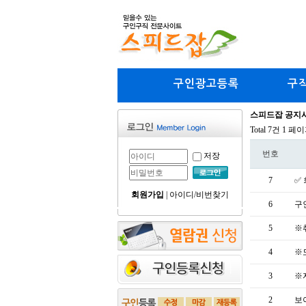
구인광고등록
구
스피드잡 공지
Total 7건
1 페
번호
저장
7
✅
회원가입
|
아이디/비번찾기
6
구
5
※
4
※
3
※
2
보