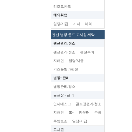
리조트찬모
해외취업
일당/시급
기타
해외
펜션 별장.골프.고시원 세탁
펜션관리/청소
펜션관리/청소
펜션주바
지배인
일당/시급
키즈풀빌라펜션
별장~관리
별장관리/청소
골프장~ 관리
안내데스크
골프장관리/청소
지배인
홀~
카운터
주바
주방보조
일당/시급
고시원