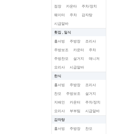
점장
카운타
주차/장치
웨이터
주차
감자탕
시급알바
횟집 , 일식
홀서빙
주방장
조리사
주방보조
카운터
주차
주방찬모
설거지
매니저
요리사
시급알바
한식
홀서빙
주방장
조리사
찬모
주방보조
설거지
지배인
카운터
주차/장치
요리사
부부팀
시급알바
감자탕
홀서빙
주방장
찬모