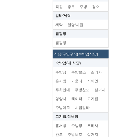
직원
총무
주방
청소
알바/세탁
세탁
일당/시급
캠핑장
캠핑장
식당/구인구직(숙박업식당)
숙박업(내 식당)
주방장
주방보조
조리사
홀서빙
카운터
지배인
주차안내
주방찬모
설거지
영양사
웨이터
고기집
주방이모
시급알바
고기집,정육점
홀서빙
주방장
조리사
찬모
주방보조
설거지