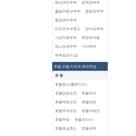
펜션관리부부
양계장부부
플빌라펜션부부
캠핑장부부
별장관리부부
리조트부부청소
양식장부부
식당직원부부
목장부부팀
채소농장부부
기타부부
부부일당/시급
호텔,모텔,리조트,해외취업
호 텔
호텔청소(룸메이드)
호텔당번보조
호텔캐셔
호텔베팅보조
호텔당번
호텔주차보조
호텔지배인
호텔주방
호텔조리사
호텔욕실청소
호텔세탁