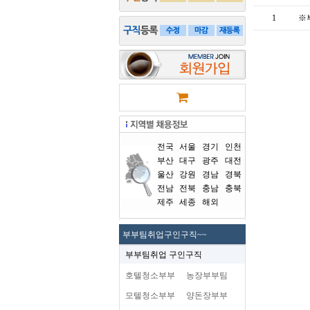
1
※
전국
서울
경기
인천
부산
대구
광주
대전
울산
강원
경남
경북
전남
전북
충남
충북
제주
세종
해외
부부팀취업구인구직~~
부부팀취업 구인구직
호텔청소부부
농장부부팀
모텔청소부부
양돈장부부