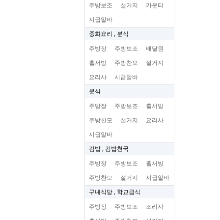
주방보조
설거지
카운터
시급알바
중화요리 , 분식
주방장
주방보조
배달원
홀서빙
주방찬모
설거지
요리사
시급알바
분식
주방장
주방보조
홀서빙
주방찬모
설거지
요리사
시급알바
김밥 , 김밥천국
주방장
주방보조
홀서빙
주방찬모
설거지
시급알바
구내식당 , 학교급식
주방장
주방보조
조리사