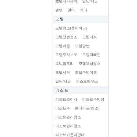
호텔식기세척
일당/시급
벨맨
알바
기타
모 텔
모텔청소(룸메이드)
모텔당번보조
모텔캐셔
모텔베팅
모텔당번
모텔주차보조
모텔지배인
숙박업조리
모텔욕실청소
모텔세탁
모텔주방이모
일당/시급
게스트하우스
리 조 트
리조트조리사
리조트주방장
리조트주
룸메이드(청소)
리조트관리청소
리조트관리청소
리조트카운터안내