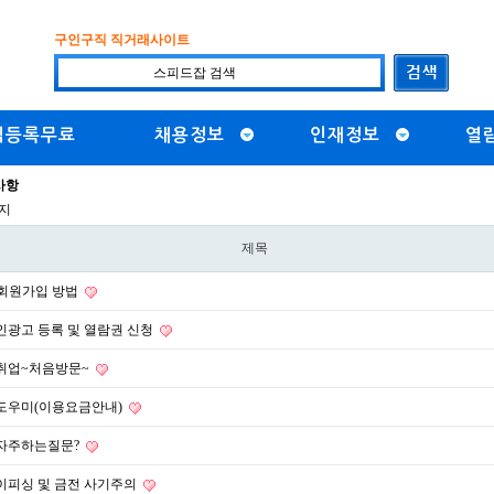
구인구직 직거래사이트
직등록무료
채용정보
인재정보
열
사항
이지
제목
 회원가입 방법
인광고 등록 및 열람권 신청
취업~처음방문~
도우미(이용요금안내)
자주하는질문?
이피싱 및 금전 사기주의