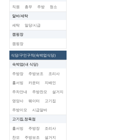
직원
총무
주방
청소
알바/세탁
세탁
일당/시급
캠핑장
캠핑장
식당/구인구직(숙박업식당)
숙박업(내 식당)
주방장
주방보조
조리사
홀서빙
카운터
지배인
주차안내
주방찬모
설거지
영양사
웨이터
고기집
주방이모
시급알바
고기집,정육점
홀서빙
주방장
조리사
찬모
주방보조
설거지