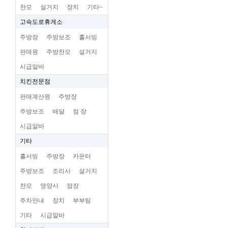
찬모
설거지
장치
기타~
고속도로휴게소
주방장
주방보조
홀서빙
판매원
주방찬모
설거지
시급알바
치킨전문점
판매계산원
주방장
주방보조
배달
점 장
시급알바
기타
홀서빙
주방장
카운터
주방보조
조리사
설거지
찬모
영양사
점장
주차안내
장치
부부팀
기타
시급알바