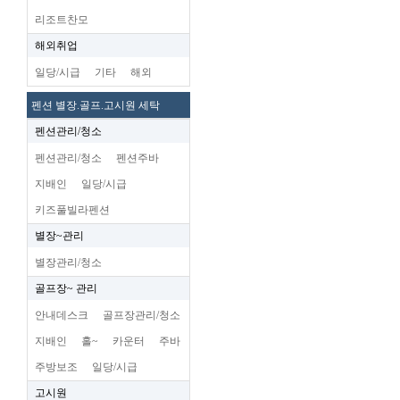
리조트찬모
해외취업
일당/시급
기타
해외
펜션 별장.골프.고시원 세탁
펜션관리/청소
펜션관리/청소
펜션주바
지배인
일당/시급
키즈풀빌라펜션
별장~관리
별장관리/청소
골프장~ 관리
안내데스크
골프장관리/청소
지배인
홀~
카운터
주바
주방보조
일당/시급
고시원