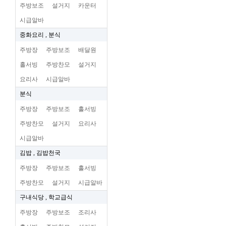
주방보조
설거지
카운터
시급알바
중화요리 , 분식
주방장
주방보조
배달원
홀서빙
주방찬모
설거지
요리사
시급알바
분식
주방장
주방보조
홀서빙
주방찬모
설거지
요리사
시급알바
김밥 , 김밥천국
주방장
주방보조
홀서빙
주방찬모
설거지
시급알바
구내식당 , 학교급식
주방장
주방보조
조리사