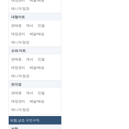
매장관리
배달/배송
매니저/점장
대형마트
판매원
캐셔
진열
매장관리
배달/배송
매니저/점장
슈펴.마트
판매원
캐셔
진열
매장관리
배달/배송
매니저/점장
편의점
판매원
캐셔
진열
매장관리
배달/배송
매니저/점장
보험,상조 구인구직
보험