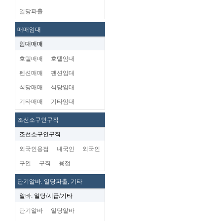
일당파출
매매임대
임대매매
호텔매매
호텔임대
펜션매매
펜션임대
식당매매
식당임대
기타매매
기타임대
조선소구인구직
조선소구인구직
외국인용접
내국인
외국인
구인
구직
용접
단기알바. 일당파출, 기타
알바: 일당/시급/기타
단기알바
일당알바