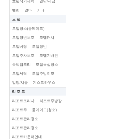
호텔식기세척
일당/시급
벨맨
알바
기타
모 텔
모텔청소(룸메이드)
모텔당번보조
모텔캐셔
모텔베팅
모텔당번
모텔주차보조
모텔지배인
숙박업조리
모텔욕실청소
모텔세탁
모텔주방이모
일당/시급
게스트하우스
리 조 트
리조트조리사
리조트주방장
리조트주
룸메이드(청소)
리조트관리청소
리조트관리청소
리조트카운터안내