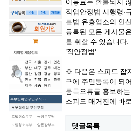
이용료는 환불되지 
직업안정법 시행령·규
불법 유흥업소의 인신
등록된 모든 게시물은
를 취할 수 있습니다.
'직안정법'
전국
서울
경기
인천
부산
대구
광주
대전
※ 다음은 스피드 잡
울산
강원
경남
경북
전남
전북
충남
충북
구에 주민등록이 되어
제주
세종
해외
등록오류를 홍보하는
부부팀취업구인구직~~
스피드 매거진에 바로
부부팀취업 구인구직
호텔청소부부
농장부부팀
댓글목록
모텔청소부부
양돈장부부