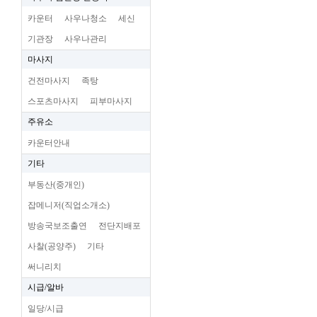
카운터
사우나청소
세신
기관장
사우나관리
마사지
건전마사지
족탕
스포츠마사지
피부마사지
주유소
카운터안내
기타
부동산(중개인)
잡메니저(직업소개소)
방송국보조출연
전단지배포
사찰(공양주)
기타
써니리치
시급/알바
일당/시급