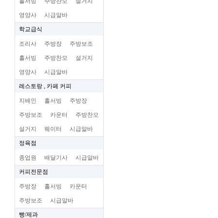
홀서빙
주방찬모
설거지
영양사
시급알바
학교급식
조리사
주방장
주방보조
홀서빙
주방찬모
설거지
영양사
시급알바
레스토랑 , 카페 커피
지배인
홀서빙
주방장
주방보조
카운터
주방찬모
설거지
웨이터
시급알바
정육점
종업원
배달기사
시급알바
커피전문점
주방장
홀서빙
카운터
주방보조
시급알바
빵/제과