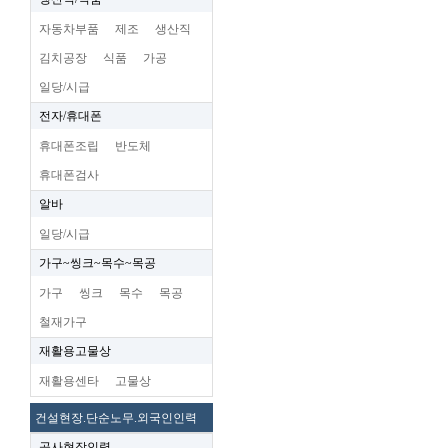
자동차부품
제조
생산직
김치공장
식품
가공
일당/시급
전자/휴대폰
휴대폰조립
반도체
휴대폰검사
알바
일당/시급
가구~씽크~목수~목공
가구
씽크
목수
목공
철재가구
재활용고물상
재활용센타
고물상
건설현장.단순노무.외국인인력
공사현장인력