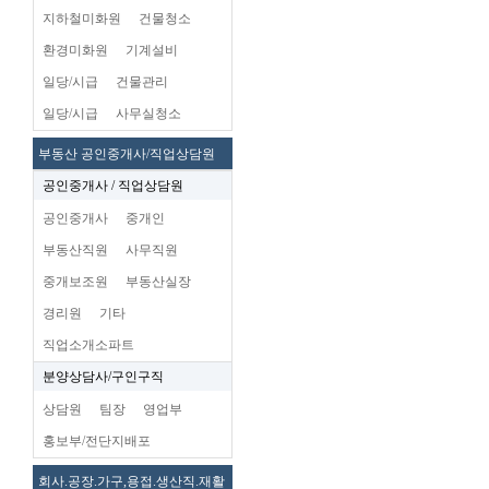
지하철미화원
건물청소
환경미화원
기계설비
일당/시급
건물관리
일당/시급
사무실청소
부동산 공인중개사/직업상담원
공인중개사 / 직업상담원
공인중개사
중개인
부동산직원
사무직원
중개보조원
부동산실장
경리원
기타
직업소개소파트
분양상담사/구인구직
상담원
팀장
영업부
홍보부/전단지배포
회사.공장.가구,용접.생산직.재활