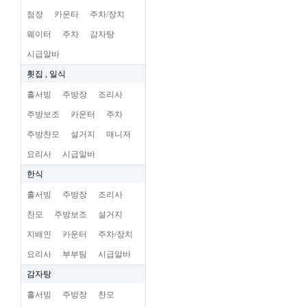
점장
카운타
주차/장치
웨이터
주차
감자탕
시급알바
횟집 , 일식
홀서빙
주방장
조리사
주방보조
카운터
주차
주방찬모
설거지
매니저
요리사
시급알바
한식
홀서빙
주방장
조리사
찬모
주방보조
설거지
지배인
카운터
주차/장치
요리사
부부팀
시급알바
감자탕
홀서빙
주방장
찬모