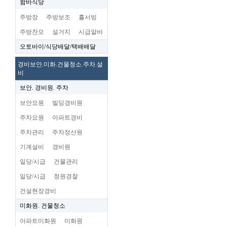
함바식당
주방장
주방보조
홀서빙
주방찬모
설거지
시급알바
오토바이/식당배달/택배배달
경비보안.미화.건물청소.주차.설
비
보안. 경비원. 주차
보안요원
빌딩경비원
주차요원
아파트경비
주차관리
주차정산원
기계설비
경비원
일당/시급
건물관리
일당/시급
청원경찰
건설현장경비
미화원. 건물청소
아파트미화원
미화원