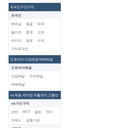
외국인구인구직
외국인
베트남
몽골
태국
필리핀
중국
교포
러시아
일본
미국
기타외국인
오토바이/식당배달/택배배달
오토바이배달
식당배달
치킨배달
택배배달
cnc체용,세차장,재활센터,고물상
cnc구인구직
MCT
선반
밀링
연마
프레스
금형가공