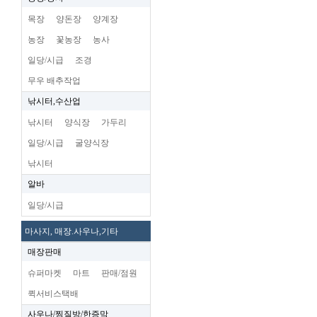
목장
양돈장
양계장
농장
꽃농장
농사
일당/시급
조경
무우 배추작업
낚시터,수산업
낚시터
양식장
가두리
일당/시급
굴양식장
낚시터
알바
일당/시급
마사지, 매장.사우나,기타
매장판매
슈퍼마켓
마트
판매/점원
퀵서비스택배
사우나/찜질방/한증막