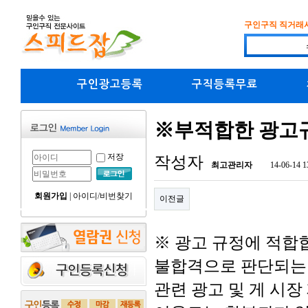
구인구직 직거래
구인광고등록
구직등록무료
※부적합한 광고
저장
작성자
최고관리자
14-06-14 1
회원가입
|
아이디/비번찾기
이전글
※ 광고 규정에 적합
불합격으로 판단되는 
관련 광고 및 게 시장