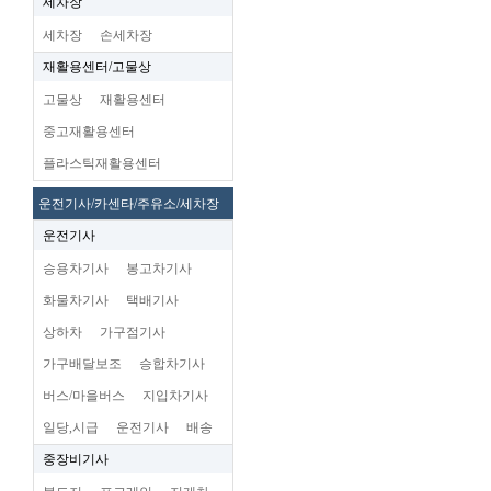
세차장
세차장
손세차장
재활용센터/고물상
고물상
재활용센터
중고재활용센터
플라스틱재활용센터
운전기사/카센타/주유소/세차장
운전기사
승용차기사
봉고차기사
화물차기사
택배기사
상하차
가구점기사
가구배달보조
승합차기사
버스/마을버스
지입차기사
일당,시급
운전기사
배송
중장비기사