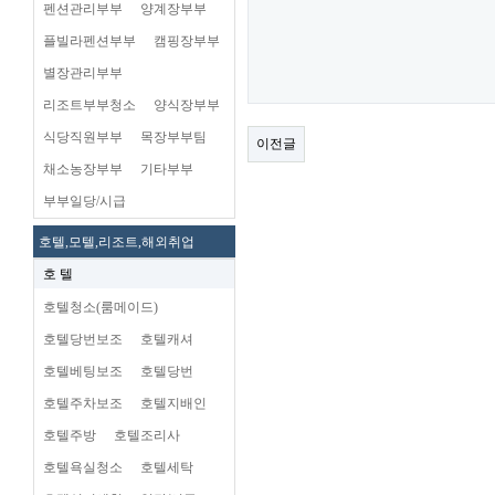
펜션관리부부
양계장부부
플빌라펜션부부
캠핑장부부
별장관리부부
리조트부부청소
양식장부부
식당직원부부
목장부부팀
이전글
채소농장부부
기타부부
부부일당/시급
호텔,모텔,리조트,해외취업
호 텔
호텔청소(룸메이드)
호텔당번보조
호텔캐셔
호텔베팅보조
호텔당번
호텔주차보조
호텔지배인
호텔주방
호텔조리사
호텔욕실청소
호텔세탁