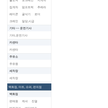
불도저
포크레인
지게차
집게차
덤프트럭
추레라
레미콘
굴삭기
로더
크레인
일당,시급
기타 ~~ 운전기사
기타,운전기사
카센타
카센타
주유소
주유원
세차장
세차장
백화점, 마트, 슈퍼, 편의점
백화점
편매원
캐셔
진열