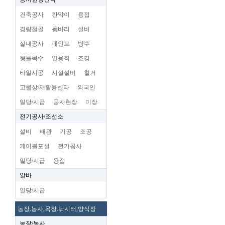
건축공사
칸막이
용접
경량철골
동바리
설비
실내공사
페인트
방수
형틀목수
일용직
조경
타일시공
시설설비
철거
고물상/재활용센타
외국인
일당/시급
공사현장
미장
전기공사/조선소
설비
배관
기공
조공
케이블포설
전기공사
일당/시급
용접
알바
일당/시급
농장.농사,목장.낚시터,양식장
농장/농사