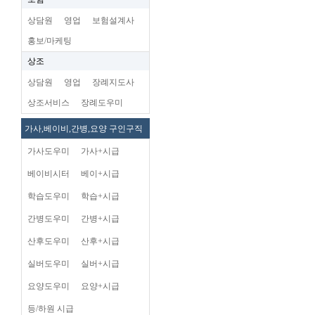
상담원
영업
보험설계사
홍보/마케팅
상조
상담원
영업
장례지도사
상조서비스
장례도우미
가사,베이비,간병,요양 구인구직
가사도우미
가사+시급
베이비시터
베이+시급
학습도우미
학습+시급
간병도우미
간병+시급
산후도우미
산후+시급
실버도우미
실버+시급
요양도우미
요양+시급
등/하원 시급