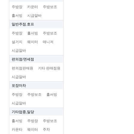
주방장
카운터
주방보조
홀서빙
시급알바
일반주점.호프
주방장
홀서빙
주방보조
설거지
웨이터
매니저
시급알바
편의점/면세점
편의점판매원
기타 판매점원
시급알바
포장마차
주방장
주방보조
홀서빙
시급알바
기타업종,일당
홀서빙
주방장
주방보조
카운타
웨이터
주차