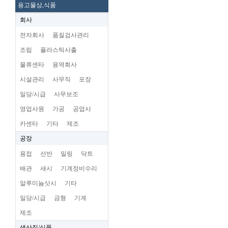
용고물상,식품
회사
전자회사
품질검사관리
조립
플라스틱사출
물류센타
용역회사
시설관리
사무직
포장
일당/시급
사무보조
영업사원
가공
공업사
카센타
기타
제조
공장
용접
선반
밀링
닥트
배관
새시
기계정비수리
알루미늄삿시
기타
일당/시급
금형
기계
제조
생산직/식품