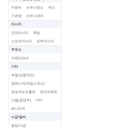
카운터
사우나청소
세신
기관장
사우나관리
마사지
건전마사지
족탕
스포츠마사지
피부마사지
주유소
카운터안내
기타
부동산(중개인)
잡메니저(직업소개소)
방송국보조출연
전단지배포
사찰(공양주)
기타
써니리치
시급/알바
일당/시급