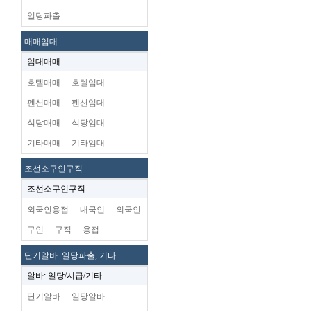
일당파출
매매임대
임대매매
호텔매매
호텔임대
펜션매매
펜션임대
식당매매
식당임대
기타매매
기타임대
조선소구인구직
조선소구인구직
외국인용접
내국인
외국인
구인
구직
용접
단기알바. 일당파출, 기타
알바: 일당/시급/기타
단기알바
일당알바