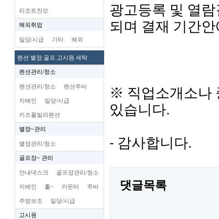
광고등록 및 열람
리조트찬모
되며 결재 기간안
해외취업
일당/시급
기타
해외
펜션 별장.골프.고시원 세탁
펜션관리/청소
펜션관리/청소
펜션주바
※ 직업소개소나
지배인
일당/시급
있습니다.
키즈풀빌라펜션
별장~관리
- 감사합니다.
별장관리/청소
골프장~ 관리
안내데스크
골프장관리/청소
댓글목록
지배인
홀~
카운터
주바
주방보조
일당/시급
고시원