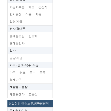
자동차부품
제조
생산직
김치공장
식품
가공
일당/시급
전자/휴대폰
휴대폰조립
반도체
휴대폰검사
알바
일당/시급
가구~씽크~목수~목공
가구
씽크
목수
목공
철재가구
재활용고물상
재활용센타
고물상
건설현장.단순노무.외국인인력
공사현장인력