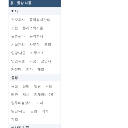
용고물상,식품
회사
전자회사
품질검사관리
조립
플라스틱사출
물류센타
용역회사
시설관리
사무직
포장
일당/시급
사무보조
영업사원
가공
공업사
카센타
기타
제조
공장
용접
선반
밀링
닥트
배관
새시
기계정비수리
알루미늄삿시
기타
일당/시급
금형
기계
제조
생산직/식품