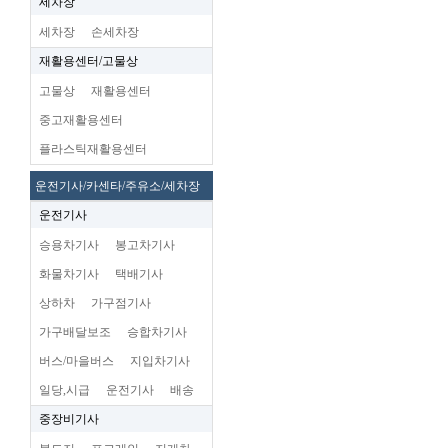
세차장
세차장
손세차장
재활용센터/고물상
고물상
재활용센터
중고재활용센터
플라스틱재활용센터
운전기사/카센타/주유소/세차장
운전기사
승용차기사
봉고차기사
화물차기사
택배기사
상하차
가구점기사
가구배달보조
승합차기사
버스/마을버스
지입차기사
일당,시급
운전기사
배송
중장비기사