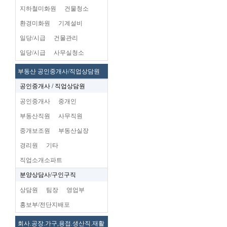
지하철미화원
건물청소
환경미화원
기계설비
일당/시급
건물관리
일당/시급
사무실청소
부동산 공인중개사/직업상담원
공인중개사 / 직업상담원
공인중개사
중개인
부동산직원
사무직원
중개보조원
부동산실장
경리원
기타
직업소개소파트
분양상담사/구인구직
상담원
팀장
영업부
홍보부/전단지배포
회사.공장.가구,용접.생산직.재활