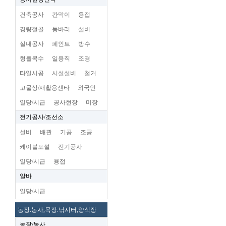
건축공사
칸막이
용접
경량철골
동바리
설비
실내공사
페인트
방수
형틀목수
일용직
조경
타일시공
시설설비
철거
고물상/재활용센타
외국인
일당/시급
공사현장
미장
전기공사/조선소
설비
배관
기공
조공
케이블포설
전기공사
일당/시급
용접
알바
일당/시급
농장.농사,목장.낚시터,양식장
농장/농사