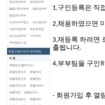
펜션관리부부
양계장부부
1,구인등록은 직
플빌라펜션부부
캠핑장부부
별장관리부부
리조트부부청소
양식장부부
2,채용하였으면 
식당직원부부
목장부부팀
채소농장부부
기타부부
3,재등록 하려면
부부일당/시급
출됩니다.
호텔,모텔,리조트,해외취업
호 텔
4,부부팀을 구인
호텔청소(룸메이드)
호텔당번보조
호텔캐셔
호텔베팅보조
호텔당번
호텔주차보조
호텔지배인
호텔주방
호텔조리사
- 회원가입 후 열
호텔욕실청소
호텔세탁