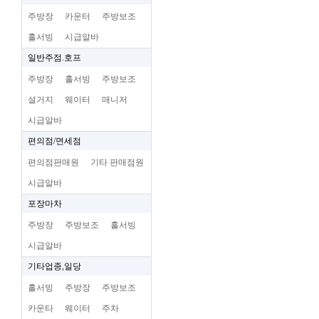
주방장
카운터
주방보조
홀서빙
시급알바
일반주점.호프
주방장
홀서빙
주방보조
설거지
웨이터
매니저
시급알바
편의점/면세점
편의점판매원
기타 판매점원
시급알바
포장마차
주방장
주방보조
홀서빙
시급알바
기타업종,일당
홀서빙
주방장
주방보조
카운타
웨이터
주차