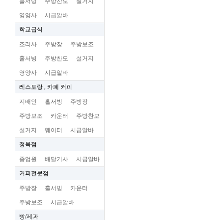
홀서빙
주방찬모
설거지
영양사
시급알바
학교급식
조리사
주방장
주방보조
홀서빙
주방찬모
설거지
영양사
시급알바
레스토랑 , 카페 커피
지배인
홀서빙
주방장
주방보조
카운터
주방찬모
설거지
웨이터
시급알바
정육점
종업원
배달기사
시급알바
커피전문점
주방장
홀서빙
카운터
주방보조
시급알바
빵/제과