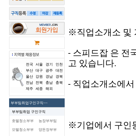
※직업소개소 및 
- 스피드잡 은 
고 있습니다.
전국
서울
경기
인천
부산
대구
광주
대전
울산
강원
경남
경북
- 직업소개소에서
전남
전북
충남
충북
제주
세종
해외
부부팀취업구인구직~~
부부팀취업 구인구직
호텔청소부부
농장부부팀
※기업에서 구인등
모텔청소부부
양돈장부부