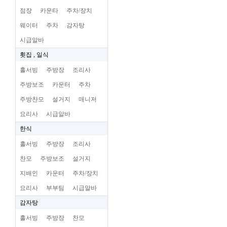
점장
카운타
주차/장치
웨이터
주차
감자탕
시급알바
횟집 , 일식
홀서빙
주방장
조리사
주방보조
카운터
주차
주방찬모
설거지
매니저
요리사
시급알바
한식
홀서빙
주방장
조리사
찬모
주방보조
설거지
지배인
카운터
주차/장치
요리사
부부팀
시급알바
감자탕
홀서빙
주방장
찬모