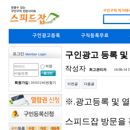
구인구직 직거래
구인광고등록
구직등록무료
구인광고 등록 및
저장
작성자
최고관리자
14-06-14 1
회원가입
|
아이디/비번찾기
이전글
다음글
※.광고등록 및 
스피드잡 방문을 