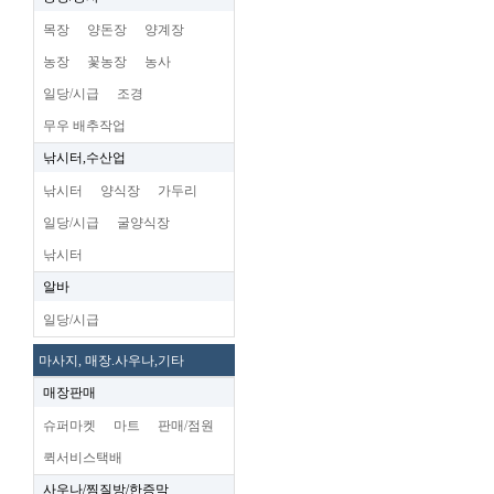
목장
양돈장
양계장
농장
꽃농장
농사
일당/시급
조경
무우 배추작업
낚시터,수산업
낚시터
양식장
가두리
일당/시급
굴양식장
낚시터
알바
일당/시급
마사지, 매장.사우나,기타
매장판매
슈퍼마켓
마트
판매/점원
퀵서비스택배
사우나/찜질방/한증막