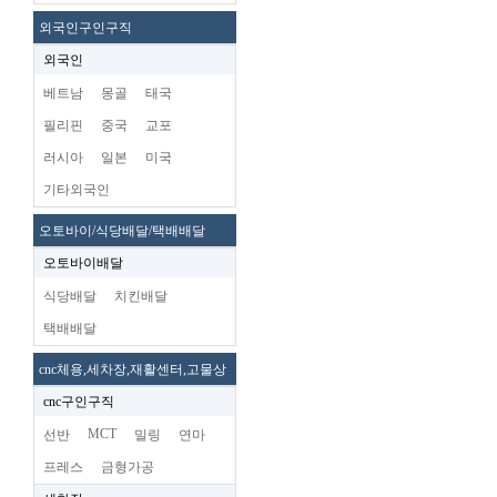
외국인구인구직
외국인
베트남
몽골
태국
필리핀
중국
교포
러시아
일본
미국
기타외국인
오토바이/식당배달/택배배달
오토바이배달
식당배달
치킨배달
택배배달
cnc체용,세차장,재활센터,고물상
cnc구인구직
MCT
선반
밀링
연마
프레스
금형가공