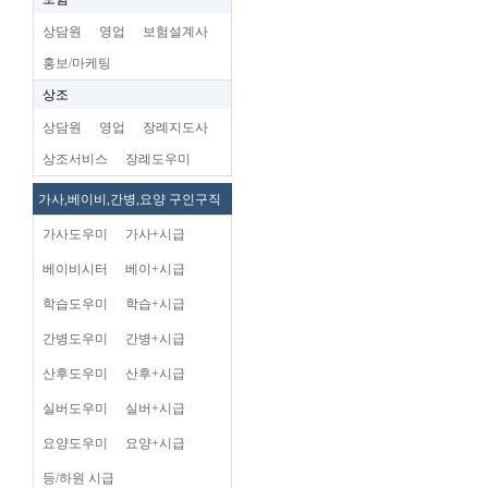
상담원
영업
보험설계사
홍보/마케팅
상조
상담원
영업
장례지도사
상조서비스
장례도우미
가사,베이비,간병,요양 구인구직
가사도우미
가사+시급
베이비시터
베이+시급
학습도우미
학습+시급
간병도우미
간병+시급
산후도우미
산후+시급
실버도우미
실버+시급
요양도우미
요양+시급
등/하원 시급