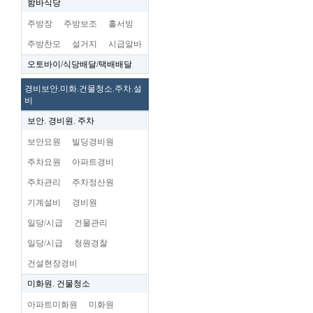
함바식당
주방장
주방보조
홀서빙
주방찬모
설거지
시급알바
오토바이/식당배달/택배배달
경비보안.미화.건물청소.주차.설
비
보안. 경비원. 주차
보안요원
빌딩경비원
주차요원
아파트경비
주차관리
주차정산원
기계설비
경비원
일당/시급
건물관리
일당/시급
청원경찰
건설현장경비
미화원. 건물청소
아파트미화원
미화원