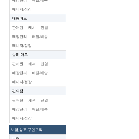
매장관리
배달/배송
매니저/점장
대형마트
판매원
캐셔
진열
매장관리
배달/배송
매니저/점장
슈펴.마트
판매원
캐셔
진열
매장관리
배달/배송
매니저/점장
편의점
판매원
캐셔
진열
매장관리
배달/배송
매니저/점장
보험,상조 구인구직
보험