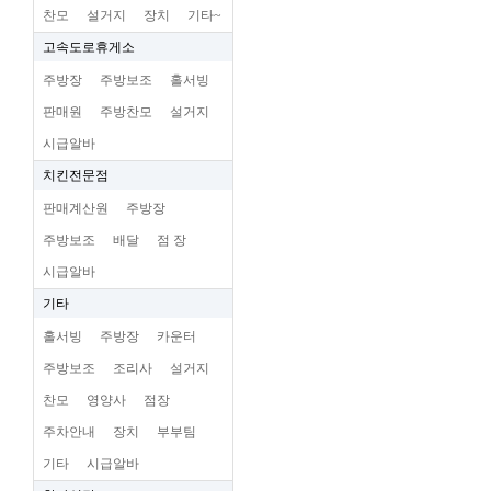
찬모
설거지
장치
기타~
고속도로휴게소
주방장
주방보조
홀서빙
판매원
주방찬모
설거지
시급알바
치킨전문점
판매계산원
주방장
주방보조
배달
점 장
시급알바
기타
홀서빙
주방장
카운터
주방보조
조리사
설거지
찬모
영양사
점장
주차안내
장치
부부팀
기타
시급알바