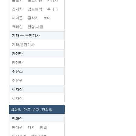
불도저
포크레인
지게차
집게차
덤프트럭
추레라
레미콘
굴삭기
로더
크레인
일당,시급
기타 ~~ 운전기사
기타,운전기사
카센타
카센타
주유소
주유원
세차장
세차장
백화점, 마트, 슈퍼, 편의점
백화점
편매원
캐셔
진열