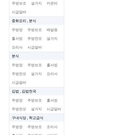
주방보조
설거지
카운터
시급알바
중화요리 , 분식
주방장
주방보조
배달원
홀서빙
주방찬모
설거지
요리사
시급알바
분식
주방장
주방보조
홀서빙
주방찬모
설거지
요리사
시급알바
김밥 , 김밥천국
주방장
주방보조
홀서빙
주방찬모
설거지
시급알바
구내식당 , 학교급식
주방장
주방보조
조리사