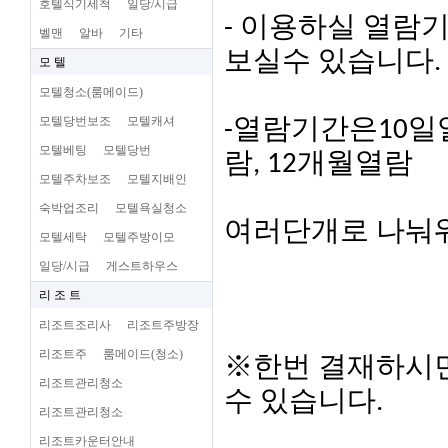
호텔식기세척
일당/시급
- 이용하실 열람
벨맨
알바
기타
보실수 있습니다.
모 텔
모텔청소(룸메이드)
모텔당번보조
모텔캐셔
-열람기간은10일열
모텔베팅
모텔당번
람, 12개월열람
모텔주차보조
모텔지배인
숙박업조리
모텔욕실청소
여러단개로 나눠
모텔세탁
모텔주방이모
일당/시급
게스트하우스
리 조 트
리조트조리사
리조트주방장
리조트주
룸메이드(청소)
※한번 결재하시면
리조트관리청소
수 있습니다.
리조트관리청소
리조트카운터안내