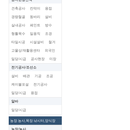
건축공사
칸막이
용접
경량철골
동바리
설비
실내공사
페인트
방수
형틀목수
일용직
조경
타일시공
시설설비
철거
고물상/재활용센타
외국인
일당/시급
공사현장
미장
전기공사/조선소
설비
배관
기공
조공
케이블포설
전기공사
일당/시급
용접
알바
일당/시급
농장.농사,목장.낚시터,양식장
농장/농사