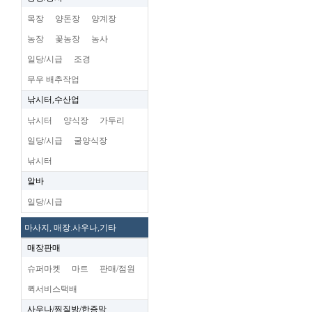
목장
양돈장
양계장
농장
꽃농장
농사
일당/시급
조경
무우 배추작업
낚시터,수산업
낚시터
양식장
가두리
일당/시급
굴양식장
낚시터
알바
일당/시급
마사지, 매장.사우나,기타
매장판매
슈퍼마켓
마트
판매/점원
퀵서비스택배
사우나/찜질방/한증막