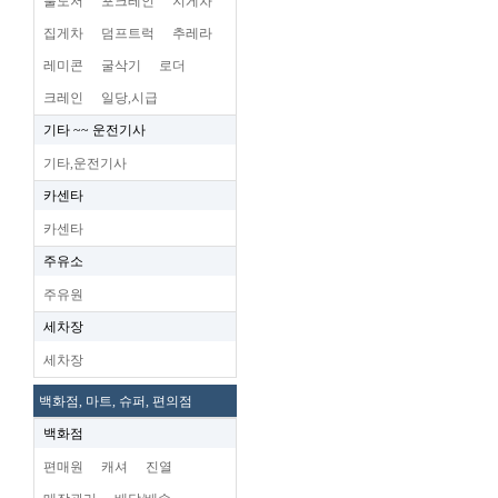
불도저
포크레인
지게차
집게차
덤프트럭
추레라
레미콘
굴삭기
로더
크레인
일당,시급
기타 ~~ 운전기사
기타,운전기사
카센타
카센타
주유소
주유원
세차장
세차장
백화점, 마트, 슈퍼, 편의점
백화점
편매원
캐셔
진열