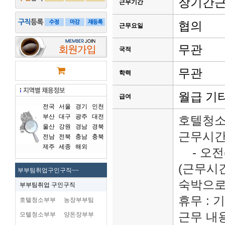
장기간
근무기간
협의
근무요일
무관
국적
무관
학력
월급 기
급여
전국
서울
경기
인천
부산
대구
광주
대전
호텔청소
울산
강원
경남
경북
근무시간
전남
전북
충남
충북
제주
세종
해외
- 오전
(근무시간
부부팀취업구인구직~~
숙박으로
부부팀취업 구인구직
휴무 : 
호텔청소부부
농장부부팀
근무 내용
모텔청소부부
양돈장부부