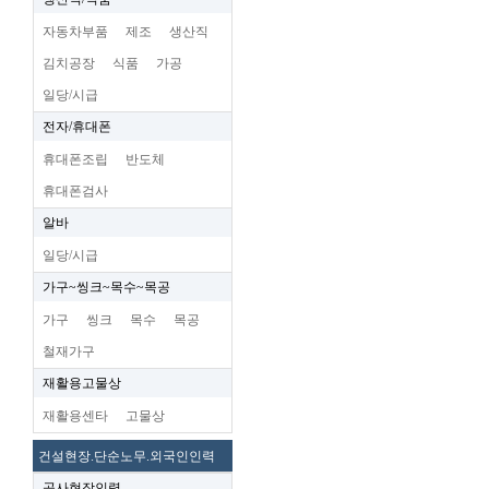
자동차부품
제조
생산직
김치공장
식품
가공
일당/시급
전자/휴대폰
휴대폰조립
반도체
휴대폰검사
알바
일당/시급
가구~씽크~목수~목공
가구
씽크
목수
목공
철재가구
재활용고물상
재활용센타
고물상
건설현장.단순노무.외국인인력
공사현장인력