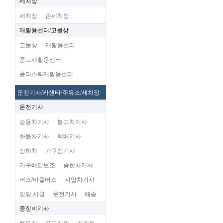
세차장
세차장
손세차장
재활용센터/고물상
고물상
재활용센터
중고재활용센터
플라스틱재활용센터
운전기사/카센타/주유소/세차장
운전기사
승용차기사
봉고차기사
화물차기사
택배기사
상하차
가구점기사
가구배달보조
승합차기사
버스/마을버스
지입차기사
일당,시급
운전기사
배송
중장비기사