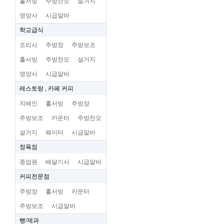
홀서빙
주방찬모
설거지
영양사
시급알바
학교급식
조리사
주방장
주방보조
홀서빙
주방찬모
설거지
영양사
시급알바
레스토랑 , 카페 커피
지배인
홀서빙
주방장
주방보조
카운터
주방찬모
설거지
웨이터
시급알바
정육점
종업원
배달기사
시급알바
커피전문점
주방장
홀서빙
카운터
주방보조
시급알바
빵/제과