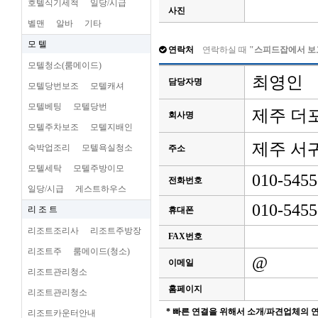
호텔식기세척
일당/시급
사진
벨맨
알바
기타
모 텔
연락처
연락하실 때
"스피드잡에서 보
모텔청소(룸메이드)
최영인
담당자명
모텔당번보조
모텔캐셔
모텔베팅
모텔당번
제주 더
회사명
모텔주차보조
모텔지배인
제주 서
숙박업조리
모텔욕실청소
주소
모텔세탁
모텔주방이모
010-5455
전화번호
일당/시급
게스트하우스
010-5455
리 조 트
휴대폰
리조트조리사
리조트주방장
FAX번호
리조트주
룸메이드(청소)
@
이메일
리조트관리청소
홈페이지
리조트관리청소
* 빠른 연결을 위해서 소개/파견업체의
리조트카운터안내