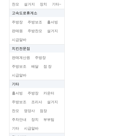
찬모
설거지
장치
기타~
고속도로휴게소
주방장
주방보조
홀서빙
판매원
주방찬모
설거지
시급알바
치킨전문점
판매계산원
주방장
주방보조
배달
점 장
시급알바
기타
홀서빙
주방장
카운터
주방보조
조리사
설거지
찬모
영양사
점장
주차안내
장치
부부팀
기타
시급알바