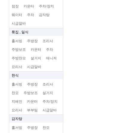
점장
카운타
주차/장치
웨이터
주차
감자탕
시급알바
횟집 , 일식
홀서빙
주방장
조리사
주방보조
카운터
주차
주방찬모
설거지
매니저
요리사
시급알바
한식
홀서빙
주방장
조리사
찬모
주방보조
설거지
지배인
카운터
주차/장치
요리사
부부팀
시급알바
감자탕
홀서빙
주방장
찬모