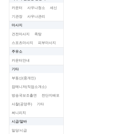
카운터
사우나청소
세신
기관장
사우나관리
마사지
건전마사지
족탕
스포츠마사지
피부마사지
주유소
카운터안내
기타
부동산(중개인)
잡메니저(직업소개소)
방송국보조출연
전단지배포
사찰(공양주)
기타
써니리치
시급/알바
일당/시급