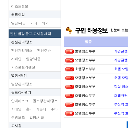
리조트찬모
해외취업
일당/시급
기타
해외
한눈에 보
펜션 별장.골프.고시원 세탁
업종
펜션관리/청소
펜션관리/청소
펜션주바
호텔청소부부
가평글램
지배인
일당/시급
모텔청소부부
가평글램
키즈풀빌라펜션
호텔청소부부
호텔 모텔
별장~관리
모텔청소부부
호텔 모텔
별장관리/청소
모텔청소부부
객실 청소
골프장~ 관리
호텔청소부부
호텔배팅 
안내데스크
골프장관리/청소
호텔청소부부
부산역 
지배인
홀~
카운터
주바
모텔청소부부
부산역 
주방보조
일당/시급
고시원