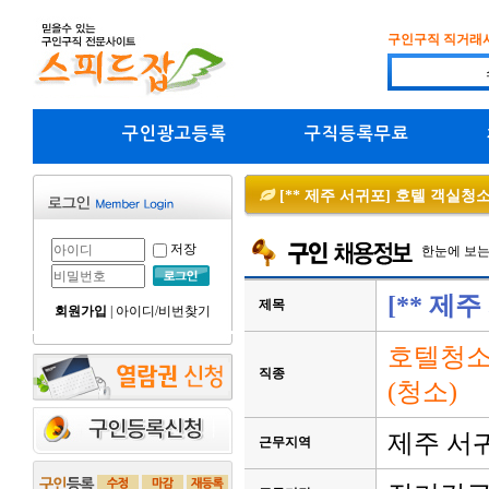
구인구직 직거래
구인광고등록
구직등록무료
[** 제주 서귀포] 호텔 객실청
저장
한눈에 보
[** 제
제목
회원가입
|
아이디/비번찾기
호텔청소
직종
(청소)
제주 서
근무지역