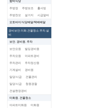
함바식당
주방장
주방보조
홀서빙
주방찬모
설거지
시급알바
오토바이/식당배달/택배배달
경비보안.미화.건물청소.주차.설
비
보안. 경비원. 주차
보안요원
빌딩경비원
주차요원
아파트경비
주차관리
주차정산원
기계설비
경비원
일당/시급
건물관리
일당/시급
청원경찰
건설현장경비
미화원. 건물청소
아파트미화원
미화원