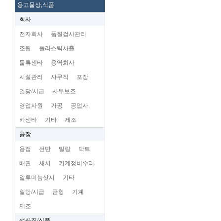
용고물상,식품
회사
전자회사
품질검사관리
조립
플라스틱사출
물류센타
용역회사
시설관리
사무직
포장
일당/시급
사무보조
영업사원
가공
공업사
카센타
기타
제조
공장
용접
선반
밀링
닥트
배관
새시
기계정비수리
알루미늄삿시
기타
일당/시급
금형
기계
제조
생산직/식품