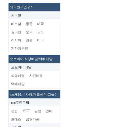
외국인구인구직
외국인
베트남
몽골
태국
필리핀
중국
교포
러시아
일본
미국
기타외국인
오토바이/식당배달/택배배달
오토바이배달
식당배달
치킨배달
택배배달
cnc체용,세차장,재활센터,고물상
cnc구인구직
MCT
선반
밀링
연마
프레스
금형가공