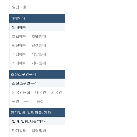
일당파출
매매임대
임대매매
호텔매매
호텔임대
펜션매매
펜션임대
식당매매
식당임대
기타매매
기타임대
조선소구인구직
조선소구인구직
외국인용접
내국인
외국인
구인
구직
용접
단기알바. 일당파출, 기타
알바: 일당/시급/기타
단기알바
일당알바