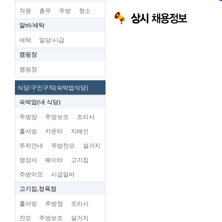
직원
총무
주방
청소
알바/세탁
세탁
일당/시급
캠핑장
캠핑장
식당/구인구직(숙박업식당)
숙박업(내 식당)
주방장
주방보조
조리사
홀서빙
카운터
지배인
주차안내
주방찬모
설거지
영양사
웨이터
고기집
주방이모
시급알바
고기집,정육점
홀서빙
주방장
조리사
찬모
주방보조
설거지