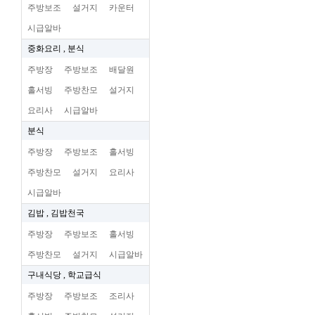
주방보조
설거지
카운터
시급알바
중화요리 , 분식
주방장
주방보조
배달원
홀서빙
주방찬모
설거지
요리사
시급알바
분식
주방장
주방보조
홀서빙
주방찬모
설거지
요리사
시급알바
김밥 , 김밥천국
주방장
주방보조
홀서빙
주방찬모
설거지
시급알바
구내식당 , 학교급식
주방장
주방보조
조리사