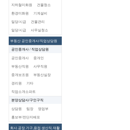
지하철미화원
건물청소
환경미화원
기계설비
일당/시급
건물관리
일당/시급
사무실청소
부동산 공인중개사/직업상담원
공인중개사 / 직업상담원
공인중개사
중개인
부동산직원
사무직원
중개보조원
부동산실장
경리원
기타
직업소개소파트
분양상담사/구인구직
상담원
팀장
영업부
홍보부/전단지배포
회사.공장.가구,용접.생산직.재활