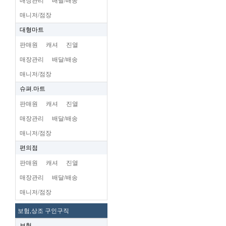
매장관리
배달/배송
매니저/점장
대형마트
판매원
캐셔
진열
매장관리
배달/배송
매니저/점장
슈펴.마트
판매원
캐셔
진열
매장관리
배달/배송
매니저/점장
편의점
판매원
캐셔
진열
매장관리
배달/배송
매니저/점장
보험,상조 구인구직
보험