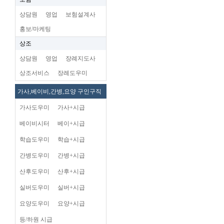
상담원
영업
보험설계사
홍보/마케팅
상조
상담원
영업
장례지도사
상조서비스
장례도우미
가사,베이비,간병,요양 구인구직
가사도우미
가사+시급
베이비시터
베이+시급
학습도우미
학습+시급
간병도우미
간병+시급
산후도우미
산후+시급
실버도우미
실버+시급
요양도우미
요양+시급
등/하원 시급