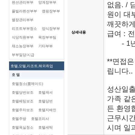
펜션관리부부
양계장부부
없음. /
플빌라펜션부부
캠핑장부부
원이 대
별장관리부부
깨끗하게
리조트부부청소
양식장부부
급여 : 
상세내용
식당직원부부
목장부부팀
- 1년
채소농장부부
기타부부
부부일당/시급
**면접
호텔,모텔,리조트,해외취업
립니다..
호 텔
호텔청소(룸메이드)
성산일출
호텔당번보조
호텔캐셔
가족 같
호텔베팅보조
호텔당번
든 환영
호텔주차보조
호텔지배인
근무시간
호텔주방
호텔조리사
시며 일
호텔욕실청소
호텔세탁