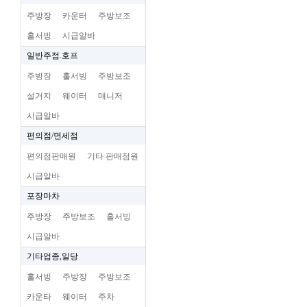
주방장
카운터
주방보조
홀서빙
시급알바
일반주점.호프
주방장
홀서빙
주방보조
설거지
웨이터
매니저
시급알바
편의점/면세점
편의점판매원
기타 판매점원
시급알바
포장마차
주방장
주방보조
홀서빙
시급알바
기타업종,일당
홀서빙
주방장
주방보조
카운타
웨이터
주차