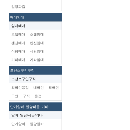
일당파출
매매임대
임대매매
호텔매매
호텔임대
펜션매매
펜션임대
식당매매
식당임대
기타매매
기타임대
조선소구인구직
조선소구인구직
외국인용접
내국인
외국인
구인
구직
용접
단기알바. 일당파출, 기타
알바: 일당/시급/기타
단기알바
일당알바