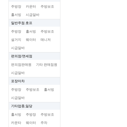
주방장
카운터
주방보조
홀서빙
시급알바
일반주점.호프
주방장
홀서빙
주방보조
설거지
웨이터
매니저
시급알바
편의점/면세점
편의점판매원
기타 판매점원
시급알바
포장마차
주방장
주방보조
홀서빙
시급알바
기타업종,일당
홀서빙
주방장
주방보조
카운타
웨이터
주차