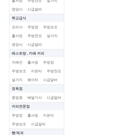
홀서빙
주방찬모
설거지
영양사
시급알바
학교급식
조리사
주방장
주방보조
홀서빙
주방찬모
설거지
영양사
시급알바
레스토랑 , 카페 커피
지배인
홀서빙
주방장
주방보조
카운터
주방찬모
설거지
웨이터
시급알바
정육점
종업원
배달기사
시급알바
커피전문점
주방장
홀서빙
카운터
주방보조
시급알바
빵/제과