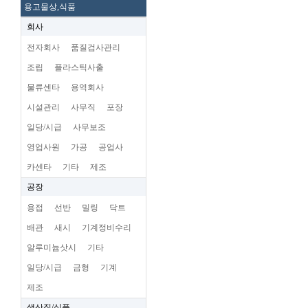
용고물상,식품
회사
전자회사
품질검사관리
조립
플라스틱사출
물류센타
용역회사
시설관리
사무직
포장
일당/시급
사무보조
영업사원
가공
공업사
카센타
기타
제조
공장
용접
선반
밀링
닥트
배관
새시
기계정비수리
알루미늄삿시
기타
일당/시급
금형
기계
제조
생산직/식품