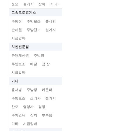
찬모
설거지
장치
기타~
고속도로휴게소
주방장
주방보조
홀서빙
판매원
주방찬모
설거지
시급알바
치킨전문점
판매계산원
주방장
주방보조
배달
점 장
시급알바
기타
홀서빙
주방장
카운터
주방보조
조리사
설거지
찬모
영양사
점장
주차안내
장치
부부팀
기타
시급알바