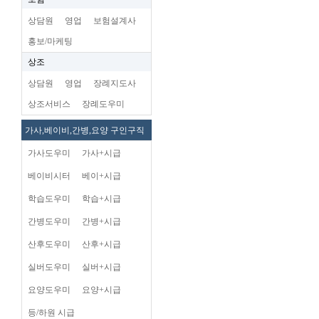
상담원
영업
보험설계사
홍보/마케팅
상조
상담원
영업
장례지도사
상조서비스
장례도우미
가사,베이비,간병,요양 구인구직
가사도우미
가사+시급
베이비시터
베이+시급
학습도우미
학습+시급
간병도우미
간병+시급
산후도우미
산후+시급
실버도우미
실버+시급
요양도우미
요양+시급
등/하원 시급