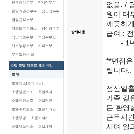
펜션관리부부
양계장부부
없음. /
플빌라펜션부부
캠핑장부부
원이 대
별장관리부부
깨끗하게
리조트부부청소
양식장부부
급여 : 
상세내용
식당직원부부
목장부부팀
- 1년
채소농장부부
기타부부
부부일당/시급
**면접
호텔,모텔,리조트,해외취업
립니다..
호 텔
호텔청소(룸메이드)
성산일출
호텔당번보조
호텔캐셔
가족 같
호텔베팅보조
호텔당번
든 환영
호텔주차보조
호텔지배인
근무시간
호텔주방
호텔조리사
시며 일
호텔욕실청소
호텔세탁