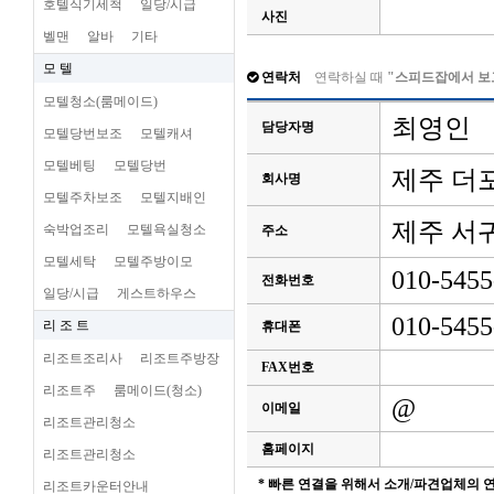
호텔식기세척
일당/시급
사진
벨맨
알바
기타
모 텔
연락처
연락하실 때
"스피드잡에서 보
모텔청소(룸메이드)
최영인
담당자명
모텔당번보조
모텔캐셔
모텔베팅
모텔당번
제주 더
회사명
모텔주차보조
모텔지배인
제주 서
숙박업조리
모텔욕실청소
주소
모텔세탁
모텔주방이모
010-5455
전화번호
일당/시급
게스트하우스
010-5455
리 조 트
휴대폰
리조트조리사
리조트주방장
FAX번호
리조트주
룸메이드(청소)
@
이메일
리조트관리청소
홈페이지
리조트관리청소
* 빠른 연결을 위해서 소개/파견업체의
리조트카운터안내