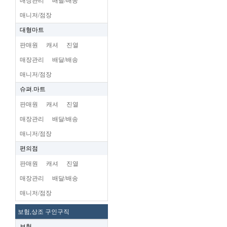
매장관리
배달/배송
매니저/점장
대형마트
판매원
캐셔
진열
매장관리
배달/배송
매니저/점장
슈펴.마트
판매원
캐셔
진열
매장관리
배달/배송
매니저/점장
편의점
판매원
캐셔
진열
매장관리
배달/배송
매니저/점장
보험,상조 구인구직
보험