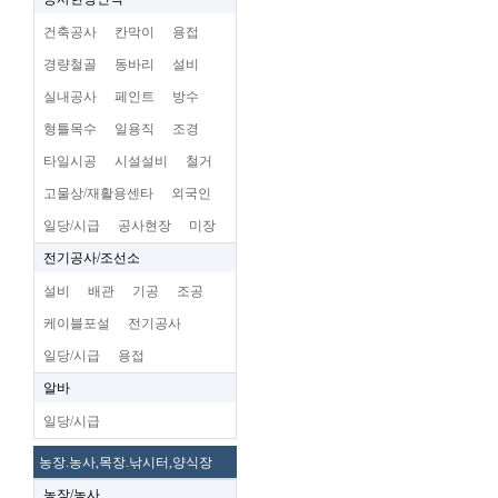
건축공사
칸막이
용접
경량철골
동바리
설비
실내공사
페인트
방수
형틀목수
일용직
조경
타일시공
시설설비
철거
고물상/재활용센타
외국인
일당/시급
공사현장
미장
전기공사/조선소
설비
배관
기공
조공
케이블포설
전기공사
일당/시급
용접
알바
일당/시급
농장.농사,목장.낚시터,양식장
농장/농사