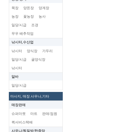
목장
양돈장
양계장
농장
꽃농장
농사
일당/시급
조경
무우 배추작업
낚시터,수산업
낚시터
양식장
가두리
일당/시급
굴양식장
낚시터
알바
일당/시급
마사지, 매장.사우나,기타
매장판매
슈퍼마켓
마트
판매/점원
퀵서비스택배
사우나/찜질방/한증막