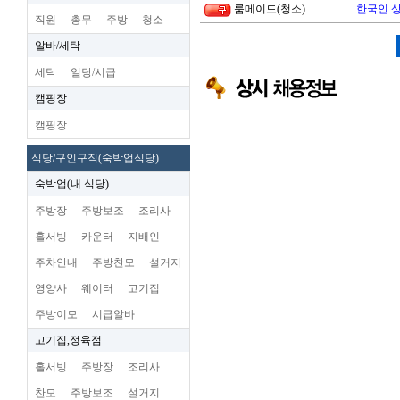
룸메이드(청소)
한국인 
직원
총무
주방
청소
알바/세탁
세탁
일당/시급
캠핑장
캠핑장
식당/구인구직(숙박업식당)
숙박업(내 식당)
주방장
주방보조
조리사
홀서빙
카운터
지배인
주차안내
주방찬모
설거지
영양사
웨이터
고기집
주방이모
시급알바
고기집,정육점
홀서빙
주방장
조리사
찬모
주방보조
설거지