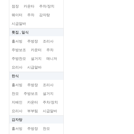
점장
카운타
주차/장치
웨이터
주차
감자탕
시급알바
횟집 , 일식
홀서빙
주방장
조리사
주방보조
카운터
주차
주방찬모
설거지
매니저
요리사
시급알바
한식
홀서빙
주방장
조리사
찬모
주방보조
설거지
지배인
카운터
주차/장치
요리사
부부팀
시급알바
감자탕
홀서빙
주방장
찬모