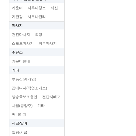
카운터
사우나청소
세신
기관장
사우나관리
마사지
건전마사지
족탕
스포츠마사지
피부마사지
주유소
카운터안내
기타
부동산(중개인)
잡메니저(직업소개소)
방송국보조출연
전단지배포
사찰(공양주)
기타
써니리치
시급/알바
일당/시급