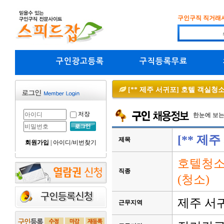
구인구직 직거래
구인광고등록
구직등록무료
[** 제주 서귀포] 호텔 객실청
저장
한눈에 보
[** 제
제목
회원가입
|
아이디/비번찾기
호텔청소
직종
(청소)
제주 서
근무지역