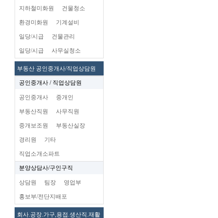
지하철미화원
건물청소
환경미화원
기계설비
일당/시급
건물관리
일당/시급
사무실청소
부동산 공인중개사/직업상담원
공인중개사 / 직업상담원
공인중개사
중개인
부동산직원
사무직원
중개보조원
부동산실장
경리원
기타
직업소개소파트
분양상담사/구인구직
상담원
팀장
영업부
홍보부/전단지배포
회사.공장.가구,용접.생산직.재활