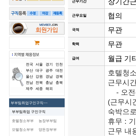
장기간
근무기간
협의
근무요일
무관
국적
무관
학력
월급 기
급여
전국
서울
경기
인천
부산
대구
광주
대전
호텔청소
울산
강원
경남
경북
근무시간
전남
전북
충남
충북
제주
세종
해외
- 오전
(근무시간
부부팀취업구인구직~~
숙박으로
부부팀취업 구인구직
휴무 : 
호텔청소부부
농장부부팀
근무 내용
모텔청소부부
양돈장부부