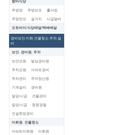
함바식당
주방장
주방보조
홀서빙
주방찬모
설거지
시급알바
오토바이/식당배달/택배배달
경비보안.미화.건물청소.주차.설
비
보안. 경비원. 주차
보안요원
빌딩경비원
주차요원
아파트경비
주차관리
주차정산원
기계설비
경비원
일당/시급
건물관리
일당/시급
청원경찰
건설현장경비
미화원. 건물청소
아파트미화원
미화원