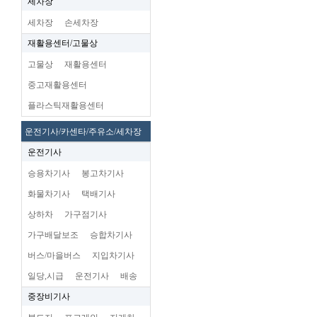
세차장
세차장
손세차장
재활용센터/고물상
고물상
재활용센터
중고재활용센터
플라스틱재활용센터
운전기사/카센타/주유소/세차장
운전기사
승용차기사
봉고차기사
화물차기사
택배기사
상하차
가구점기사
가구배달보조
승합차기사
버스/마을버스
지입차기사
일당,시급
운전기사
배송
중장비기사