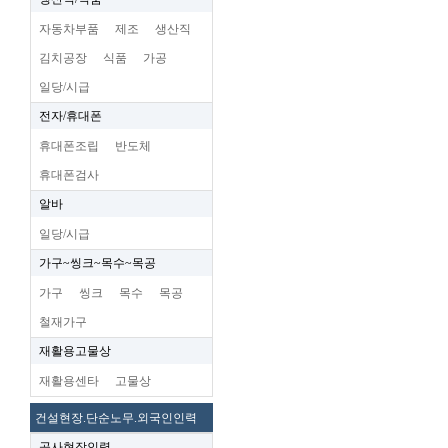
자동차부품
제조
생산직
김치공장
식품
가공
일당/시급
전자/휴대폰
휴대폰조립
반도체
휴대폰검사
알바
일당/시급
가구~씽크~목수~목공
가구
씽크
목수
목공
철재가구
재활용고물상
재활용센타
고물상
건설현장.단순노무.외국인인력
공사현장인력