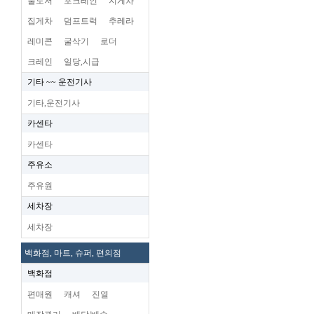
불도저
포크레인
지게차
집게차
덤프트럭
추레라
레미콘
굴삭기
로더
크레인
일당,시급
기타 ~~ 운전기사
기타,운전기사
카센타
카센타
주유소
주유원
세차장
세차장
백화점, 마트, 슈퍼, 편의점
백화점
편매원
캐셔
진열