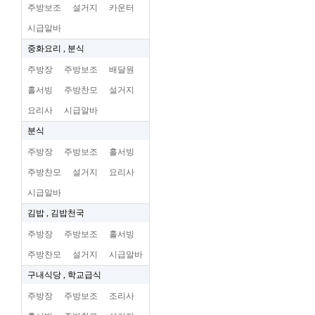
주방보조
설거지
카운터
시급알바
중화요리 , 분식
주방장
주방보조
배달원
홀서빙
주방찬모
설거지
요리사
시급알바
분식
주방장
주방보조
홀서빙
주방찬모
설거지
요리사
시급알바
김밥 , 김밥천국
주방장
주방보조
홀서빙
주방찬모
설거지
시급알바
구내식당 , 학교급식
주방장
주방보조
조리사