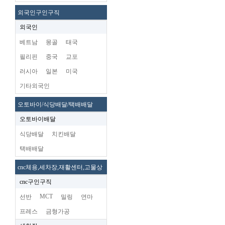
외국인구인구직
외국인
베트남
몽골
태국
필리핀
중국
교포
러시아
일본
미국
기타외국인
오토바이/식당배달/택배배달
오토바이배달
식당배달
치킨배달
택배배달
cnc체용,세차장,재활센터,고물상
cnc구인구직
MCT
선반
밀링
연마
프레스
금형가공