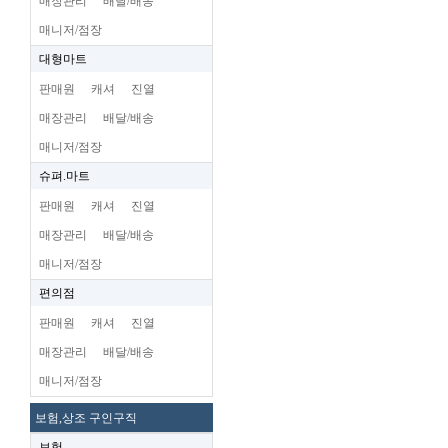
매장관리
배달/배송
매니저/점장
대형마트
판매원
캐셔
진열
매장관리
배달/배송
매니저/점장
슈펴.마트
판매원
캐셔
진열
매장관리
배달/배송
매니저/점장
편의점
판매원
캐셔
진열
매장관리
배달/배송
매니저/점장
보험,상조 구인구직
보험