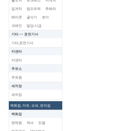
불도저
포크레인
지게차
집게차
덤프트럭
추레라
레미콘
굴삭기
로더
크레인
일당,시급
기타 ~~ 운전기사
기타,운전기사
카센타
카센타
주유소
주유원
세차장
세차장
백화점, 마트, 슈퍼, 편의점
백화점
편매원
캐셔
진열