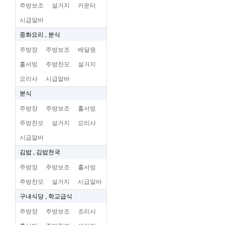
주방보조
설거지
카운터
시급알바
중화요리 , 분식
주방장
주방보조
배달원
홀서빙
주방찬모
설거지
요리사
시급알바
분식
주방장
주방보조
홀서빙
주방찬모
설거지
요리사
시급알바
김밥 , 김밥천국
주방장
주방보조
홀서빙
주방찬모
설거지
시급알바
구내식당 , 학교급식
주방장
주방보조
조리사