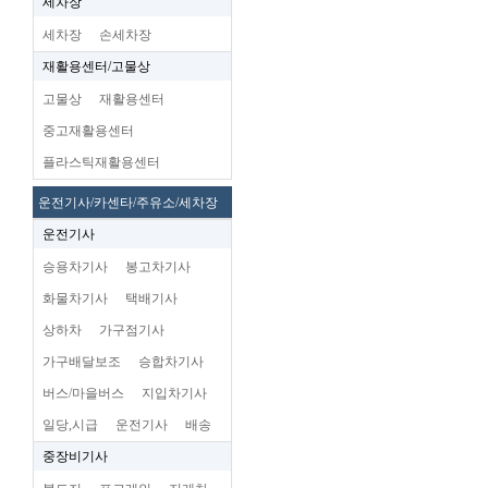
세차장
세차장
손세차장
재활용센터/고물상
고물상
재활용센터
중고재활용센터
플라스틱재활용센터
운전기사/카센타/주유소/세차장
운전기사
승용차기사
봉고차기사
화물차기사
택배기사
상하차
가구점기사
가구배달보조
승합차기사
버스/마을버스
지입차기사
일당,시급
운전기사
배송
중장비기사