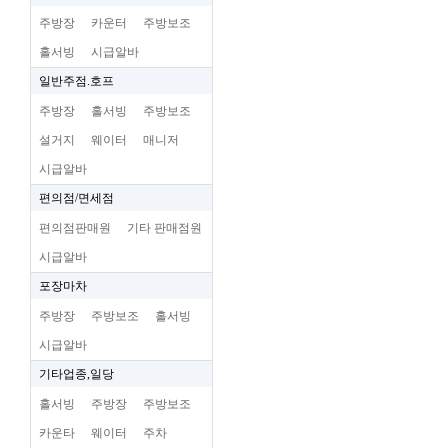
주방장
카운터
주방보조
홀서빙
시급알바
일반주점.호프
주방장
홀서빙
주방보조
설거지
웨이터
매니저
시급알바
편의점/면세점
편의점판매원
기타 판매점원
시급알바
포장마차
주방장
주방보조
홀서빙
시급알바
기타업종,일당
홀서빙
주방장
주방보조
카운타
웨이터
주차