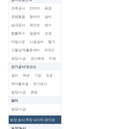
건축공사
칸막이
용접
경량철골
동바리
설비
실내공사
페인트
방수
형틀목수
일용직
조경
타일시공
시설설비
철거
고물상/재활용센타
외국인
일당/시급
공사현장
미장
전기공사/조선소
설비
배관
기공
조공
케이블포설
전기공사
일당/시급
용접
알바
일당/시급
농장.농사,목장.낚시터,양식장
농장/농사