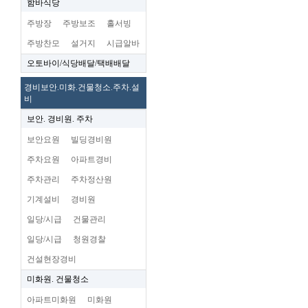
함바식당
주방장
주방보조
홀서빙
주방찬모
설거지
시급알바
오토바이/식당배달/택배배달
경비보안.미화.건물청소.주차.설
비
보안. 경비원. 주차
보안요원
빌딩경비원
주차요원
아파트경비
주차관리
주차정산원
기계설비
경비원
일당/시급
건물관리
일당/시급
청원경찰
건설현장경비
미화원. 건물청소
아파트미화원
미화원