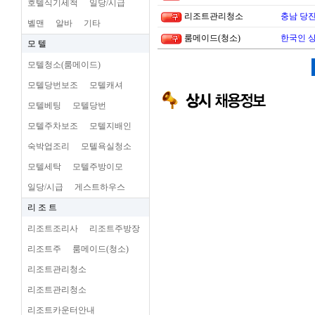
호텔식기세척
일당/시급
리조트관리청소
충남 당진
벨맨
알바
기타
룸메이드(청소)
한국인 
모 텔
모텔청소(룸메이드)
모텔당번보조
모텔캐셔
모텔베팅
모텔당번
모텔주차보조
모텔지배인
숙박업조리
모텔욕실청소
모텔세탁
모텔주방이모
일당/시급
게스트하우스
리 조 트
리조트조리사
리조트주방장
리조트주
룸메이드(청소)
리조트관리청소
리조트관리청소
리조트카운터안내