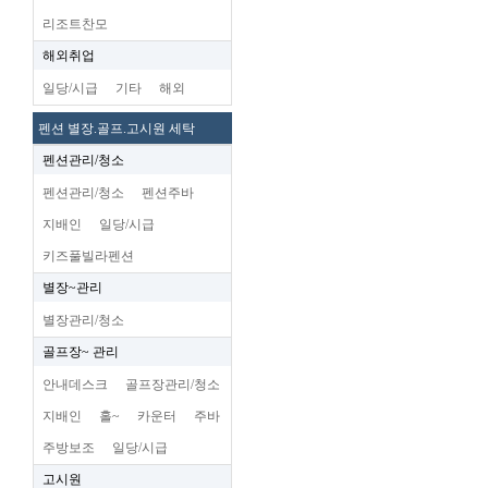
리조트찬모
해외취업
일당/시급
기타
해외
펜션 별장.골프.고시원 세탁
펜션관리/청소
펜션관리/청소
펜션주바
지배인
일당/시급
키즈풀빌라펜션
별장~관리
별장관리/청소
골프장~ 관리
안내데스크
골프장관리/청소
지배인
홀~
카운터
주바
주방보조
일당/시급
고시원