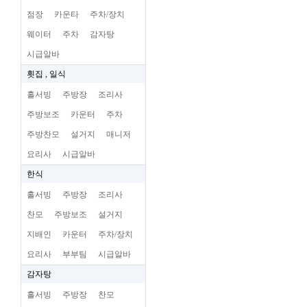
점장
카운타
주차/장치
웨이터
주차
감자탕
시급알바
횟집 , 일식
홀서빙
주방장
조리사
주방보조
카운터
주차
주방찬모
설거지
매니저
요리사
시급알바
한식
홀서빙
주방장
조리사
찬모
주방보조
설거지
지배인
카운터
주차/장치
요리사
부부팀
시급알바
감자탕
홀서빙
주방장
찬모