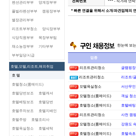
전화번호
*** - 직거래 
펜션관리부부
양계장부부
* 빠른 연결을 위해서 소개/파견업체의
플빌라펜션부부
캠핑장부부
별장관리부부
리조트부부청소
양식장부부
식당직원부부
목장부부팀
한눈에 보
채소농장부부
기타부부
부부일당/시급
업종
호텔,모텔,리조트,해외취업
리조트관리청소
글램핑장
호 텔
리조트관리청소
리조트/
호텔청소(룸메이드)
모텔욕실청소
서산무인텔
호텔당번보조
호텔캐셔
모텔청소(룸메이드)
객실 청소
호텔베팅보조
호텔당번
호텔청소(룸메이드)
호텔배팅 
호텔주차보조
호텔지배인
리조트관리청소
사천 캠핑
호텔주방
호텔조리사
모텔청소(룸메이드)
강원도 
호텔욕실청소
호텔세탁
호텔청소(룸메이드)
호텔속초