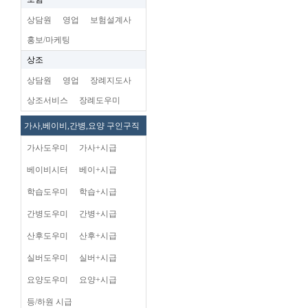
상담원
영업
보험설계사
홍보/마케팅
상조
상담원
영업
장례지도사
상조서비스
장례도우미
가사,베이비,간병,요양 구인구직
가사도우미
가사+시급
베이비시터
베이+시급
학습도우미
학습+시급
간병도우미
간병+시급
산후도우미
산후+시급
실버도우미
실버+시급
요양도우미
요양+시급
등/하원 시급