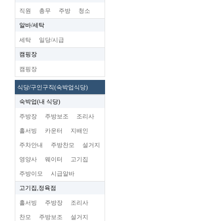
직원
총무
주방
청소
알바/세탁
세탁
일당/시급
캠핑장
캠핑장
식당/구인구직(숙박업식당)
숙박업(내 식당)
주방장
주방보조
조리사
홀서빙
카운터
지배인
주차안내
주방찬모
설거지
영양사
웨이터
고기집
주방이모
시급알바
고기집,정육점
홀서빙
주방장
조리사
찬모
주방보조
설거지