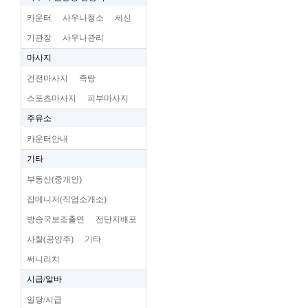
카운터
사우나청소
세신
기관장
사우나관리
마사지
건전마사지
족탕
스포츠마사지
피부마사지
주유소
카운터안내
기타
부동산(중개인)
잡메니저(직업소개소)
방송국보조출연
전단지배포
사찰(공양주)
기타
써니리치
시급/알바
일당/시급