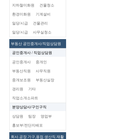
지하철미화원
건물청소
환경미화원
기계설비
일당/시급
건물관리
일당/시급
사무실청소
부동산 공인중개사/직업상담원
공인중개사 / 직업상담원
공인중개사
중개인
부동산직원
사무직원
중개보조원
부동산실장
경리원
기타
직업소개소파트
분양상담사/구인구직
상담원
팀장
영업부
홍보부/전단지배포
회사.공장.가구,용접.생산직.재활