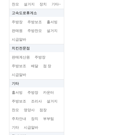
찬모
설거지
장치
기타~
고속도로휴게소
주방장
주방보조
홀서빙
판매원
주방찬모
설거지
시급알바
치킨전문점
판매계산원
주방장
주방보조
배달
점 장
시급알바
기타
홀서빙
주방장
카운터
주방보조
조리사
설거지
찬모
영양사
점장
주차안내
장치
부부팀
기타
시급알바