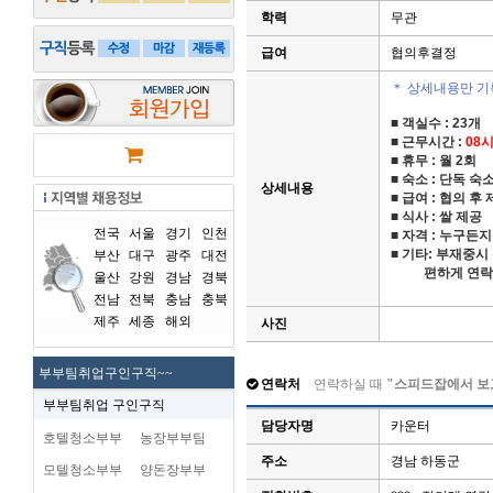
학력
무관
급여
협의후결정
＊ 상세내용만 기
■
객실수
: 23
개
■
근무시간
:
08시
■
휴무
:
월
2
회
■
숙소
: 단독 숙
상세내용
■
급여
: 협의 후
■
식사
:
쌀 제공
전국
서울
경기
인천
■
자격
: 누구든
■
기타: 부재중시
부산
대구
광주
대전
편하게 연락
울산
강원
경남
경북
전남
전북
충남
충북
제주
세종
해외
사진
부부팀취업구인구직~~
연락처
연락하실 때
"스피드잡에서 보
부부팀취업 구인구직
담당자명
카운터
호텔청소부부
농장부부팀
주소
경남 하동군
모텔청소부부
양돈장부부