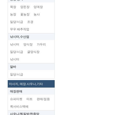
목장
양돈장
양계장
농장
꽃농장
농사
일당/시급
조경
무우 배추작업
낚시터,수산업
낚시터
양식장
가두리
일당/시급
굴양식장
낚시터
알바
일당/시급
마사지, 매장.사우나,기타
매장판매
슈퍼마켓
마트
판매/점원
퀵서비스택배
사우나/찜질방/한증막