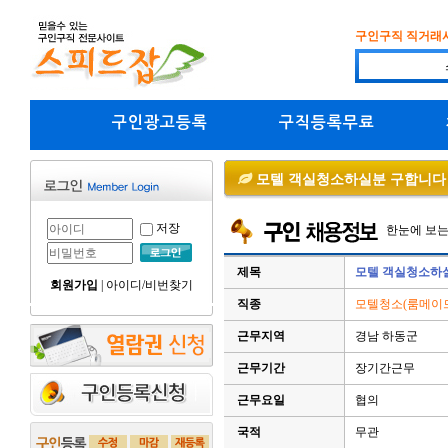
구인구직 직거래
구인광고등록
구직등록무료
모텔 객실청소하실분 구합니다
저장
한눈에 보
제목
모텔 객실청소하
회원가입
|
아이디/비번찾기
직종
모텔청소(룸메이
근무지역
경남 하동군
근무기간
장기간근무
근무요일
협의
국적
무관