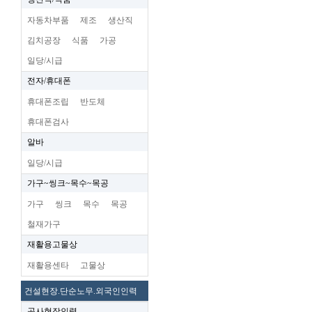
자동차부품
제조
생산직
김치공장
식품
가공
일당/시급
전자/휴대폰
휴대폰조립
반도체
휴대폰검사
알바
일당/시급
가구~씽크~목수~목공
가구
씽크
목수
목공
철재가구
재활용고물상
재활용센타
고물상
건설현장.단순노무.외국인인력
공사현장인력