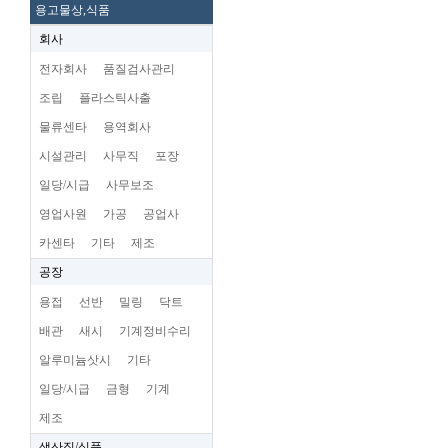
용고물상,식품
회사
전자회사
품질검사관리
조립
플라스틱사출
물류센타
용역회사
시설관리
사무직
포장
일당/시급
사무보조
영업사원
가공
공업사
카센타
기타
제조
공장
용접
선반
밀링
닥트
배관
새시
기계정비수리
알루미늄삿시
기타
일당/시급
금형
기계
제조
생산직/식품