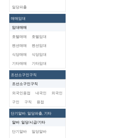
일당파출
매매임대
임대매매
호텔매매
호텔임대
펜션매매
펜션임대
식당매매
식당임대
기타매매
기타임대
조선소구인구직
조선소구인구직
외국인용접
내국인
외국인
구인
구직
용접
단기알바. 일당파출, 기타
알바: 일당/시급/기타
단기알바
일당알바