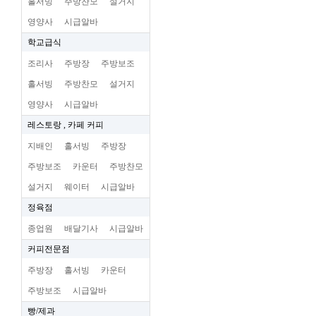
홀서빙
주방찬모
설거지
영양사
시급알바
학교급식
조리사
주방장
주방보조
홀서빙
주방찬모
설거지
영양사
시급알바
레스토랑 , 카페 커피
지배인
홀서빙
주방장
주방보조
카운터
주방찬모
설거지
웨이터
시급알바
정육점
종업원
배달기사
시급알바
커피전문점
주방장
홀서빙
카운터
주방보조
시급알바
빵/제과