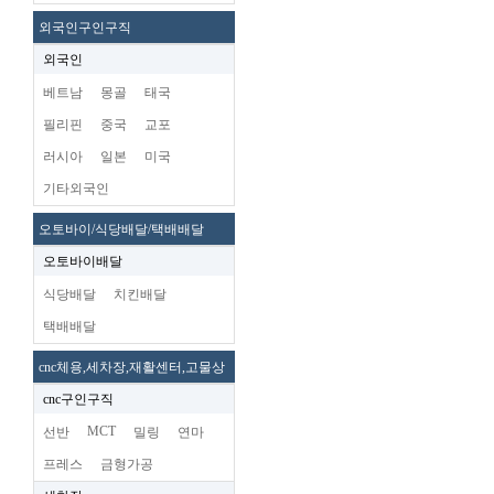
외국인구인구직
외국인
베트남
몽골
태국
필리핀
중국
교포
러시아
일본
미국
기타외국인
오토바이/식당배달/택배배달
오토바이배달
식당배달
치킨배달
택배배달
cnc체용,세차장,재활센터,고물상
cnc구인구직
MCT
선반
밀링
연마
프레스
금형가공