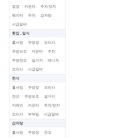
점장
카운타
주차/장치
웨이터
주차
감자탕
시급알바
횟집 , 일식
홀서빙
주방장
조리사
주방보조
카운터
주차
주방찬모
설거지
매니저
요리사
시급알바
한식
홀서빙
주방장
조리사
찬모
주방보조
설거지
지배인
카운터
주차/장치
요리사
부부팀
시급알바
감자탕
홀서빙
주방장
찬모