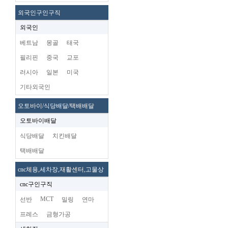
외국인구인구직
외국인
베트남
몽골
태국
필리핀
중국
교포
러시아
일본
미국
기타외국인
오토바이/식당배달/택배배달
오토바이배달
식당배달
치킨배달
택배배달
cnc체용,세차장,재활센터,고물상
cnc구인구직
MCT
선반
밀링
연마
프레스
금형가공