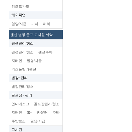
리조트찬모
해외취업
일당/시급
기타
해외
펜션 별장.골프.고시원 세탁
펜션관리/청소
펜션관리/청소
펜션주바
지배인
일당/시급
키즈풀빌라펜션
별장~관리
별장관리/청소
골프장~ 관리
안내데스크
골프장관리/청소
지배인
홀~
카운터
주바
주방보조
일당/시급
고시원