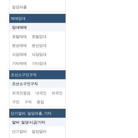
일당파출
매매임대
임대매매
호텔매매
호텔임대
펜션매매
펜션임대
식당매매
식당임대
기타매매
기타임대
조선소구인구직
조선소구인구직
외국인용접
내국인
외국인
구인
구직
용접
단기알바. 일당파출, 기타
알바: 일당/시급/기타
단기알바
일당알바