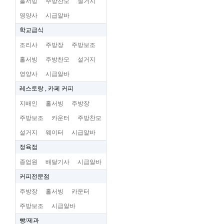
홀서빙
주방찬모
설거지
영양사
시급알바
학교급식
조리사
주방장
주방보조
홀서빙
주방찬모
설거지
영양사
시급알바
레스토랑 , 카페 커피
지배인
홀서빙
주방장
주방보조
카운터
주방찬모
설거지
웨이터
시급알바
정육점
종업원
배달기사
시급알바
커피전문점
주방장
홀서빙
카운터
주방보조
시급알바
빵/제과