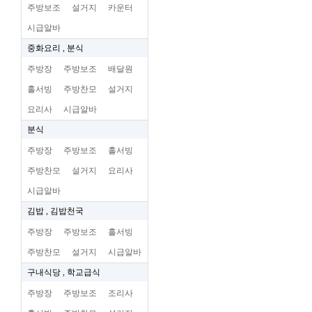
주방보조
설거지
카운터
시급알바
중화요리 , 분식
주방장
주방보조
배달원
홀서빙
주방찬모
설거지
요리사
시급알바
분식
주방장
주방보조
홀서빙
주방찬모
설거지
요리사
시급알바
김밥 , 김밥천국
주방장
주방보조
홀서빙
주방찬모
설거지
시급알바
구내식당 , 학교급식
주방장
주방보조
조리사