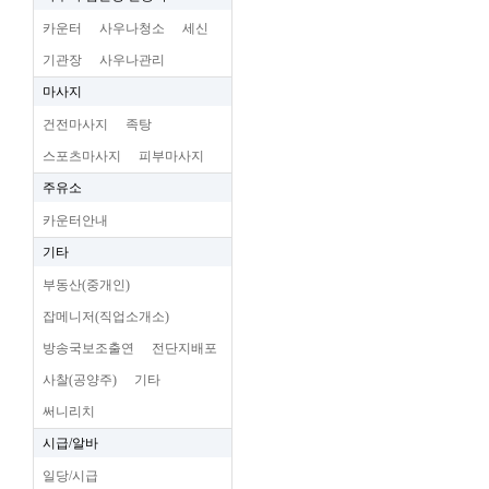
카운터
사우나청소
세신
기관장
사우나관리
마사지
건전마사지
족탕
스포츠마사지
피부마사지
주유소
카운터안내
기타
부동산(중개인)
잡메니저(직업소개소)
방송국보조출연
전단지배포
사찰(공양주)
기타
써니리치
시급/알바
일당/시급