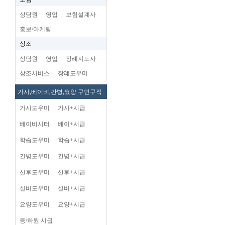
상담원
영업
보험설계사
홍보/마케팅
상조
상담원
영업
장례지도사
상조서비스
장례도우미
가사,베이비,간병,요양 구인구직
가사도우미
가사+시급
베이비시터
베이+시급
학습도우미
학습+시급
간병도우미
간병+시급
산후도우미
산후+시급
실버도우미
실버+시급
요양도우미
요양+시급
등/하원 시급