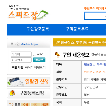
구인구직 직거래
구인광고등록
구직등록무료
펜션청소. 부부1팀 구인연락주
저장
한눈에 보
제목
펜션청소. 부부1
회원가입
|
아이디/비번찾기
직종
펜션관리부부, 펜
근무지역
경기 가평군 가평
근무기간
장기간근무
근무요일
협의
국적
무관