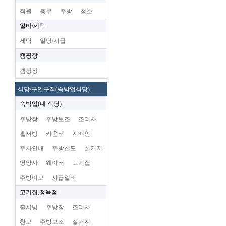
직원
총무
주방
청소
알바/세탁
세탁
일당/시급
캠핑장
캠핑장
식당/구인구직(숙박업식당)
숙박업(내 식당)
주방장
주방보조
조리사
홀서빙
카운터
지배인
주차안내
주방찬모
설거지
영양사
웨이터
고기집
주방이모
시급알바
고기집,정육점
홀서빙
주방장
조리사
찬모
주방보조
설거지