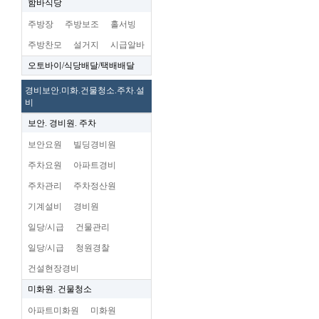
함바식당
주방장
주방보조
홀서빙
주방찬모
설거지
시급알바
오토바이/식당배달/택배배달
경비보안.미화.건물청소.주차.설
비
보안. 경비원. 주차
보안요원
빌딩경비원
주차요원
아파트경비
주차관리
주차정산원
기계설비
경비원
일당/시급
건물관리
일당/시급
청원경찰
건설현장경비
미화원. 건물청소
아파트미화원
미화원