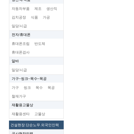
자동차부품
제조
생산직
김치공장
식품
가공
일당/시급
전자/휴대폰
휴대폰조립
반도체
휴대폰검사
알바
일당/시급
가구~씽크~목수~목공
가구
씽크
목수
목공
철재가구
재활용고물상
재활용센타
고물상
건설현장.단순노무.외국인인력
공사현장인력