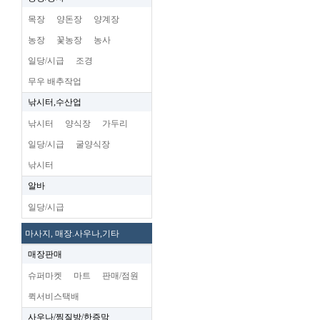
목장
양돈장
양계장
농장
꽃농장
농사
일당/시급
조경
무우 배추작업
낚시터,수산업
낚시터
양식장
가두리
일당/시급
굴양식장
낚시터
알바
일당/시급
마사지, 매장.사우나,기타
매장판매
슈퍼마켓
마트
판매/점원
퀵서비스택배
사우나/찜질방/한증막