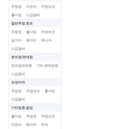
주방장
카운터
주방보조
홀서빙
시급알바
일반주점.호프
주방장
홀서빙
주방보조
설거지
웨이터
매니저
시급알바
편의점/면세점
편의점판매원
기타 판매점원
시급알바
포장마차
주방장
주방보조
홀서빙
시급알바
기타업종,일당
홀서빙
주방장
주방보조
카운타
웨이터
주차