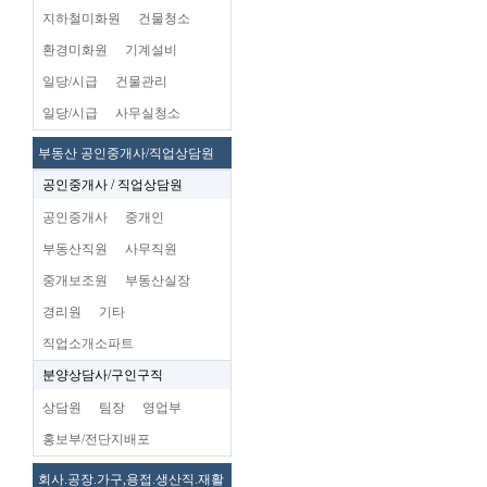
지하철미화원
건물청소
환경미화원
기계설비
일당/시급
건물관리
일당/시급
사무실청소
부동산 공인중개사/직업상담원
공인중개사 / 직업상담원
공인중개사
중개인
부동산직원
사무직원
중개보조원
부동산실장
경리원
기타
직업소개소파트
분양상담사/구인구직
상담원
팀장
영업부
홍보부/전단지배포
회사.공장.가구,용접.생산직.재활