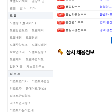
호텔식기세척
일당/시급
캠핑장부부
능력있고 
벨맨
알바
기타
플빌라펜션부부
풀빌라 
모 텔
펜션관리부부
영덕 펜
모텔청소(룸메이드)
플빌라펜션부부
영덕 펜
모텔당번보조
모텔캐셔
모텔베팅
모텔당번
모텔주차보조
모텔지배인
숙박업조리
모텔욕실청소
모텔세탁
모텔주방이모
일당/시급
게스트하우스
리 조 트
리조트조리사
리조트주방장
리조트주
룸메이드(청소)
리조트관리청소
리조트관리청소
리조트카운터안내