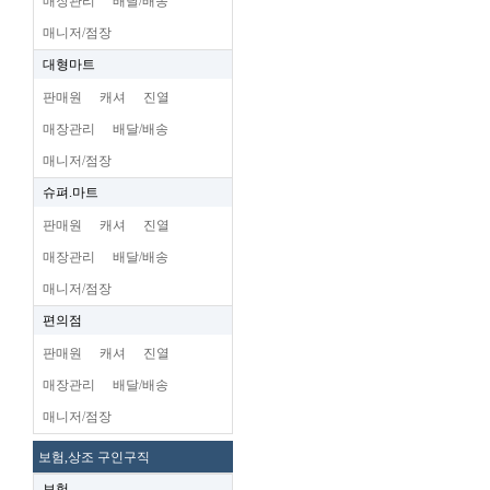
매장관리
배달/배송
매니저/점장
대형마트
판매원
캐셔
진열
매장관리
배달/배송
매니저/점장
슈펴.마트
판매원
캐셔
진열
매장관리
배달/배송
매니저/점장
편의점
판매원
캐셔
진열
매장관리
배달/배송
매니저/점장
보험,상조 구인구직
보험