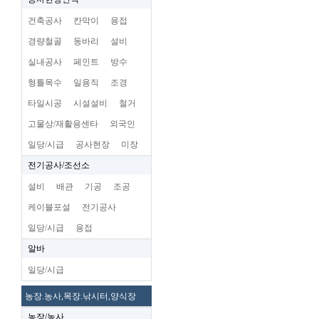
건축공사
칸막이
용접
경량철골
동바리
설비
실내공사
페인트
방수
형틀목수
일용직
조경
타일시공
시설설비
철거
고물상/재활용센타
외국인
일당/시급
공사현장
미장
전기공사/조선소
설비
배관
기공
조공
케이블포설
전기공사
일당/시급
용접
알바
일당/시급
농장.농사,목장.낚시터,양식장
농장/농사