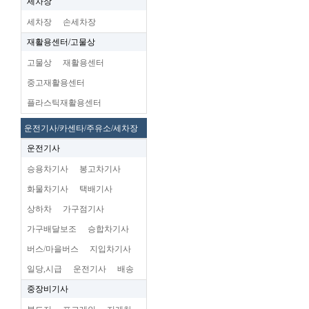
세차장
세차장
손세차장
재활용센터/고물상
고물상
재활용센터
중고재활용센터
플라스틱재활용센터
운전기사/카센타/주유소/세차장
운전기사
승용차기사
봉고차기사
화물차기사
택배기사
상하차
가구점기사
가구배달보조
승합차기사
버스/마을버스
지입차기사
일당,시급
운전기사
배송
중장비기사