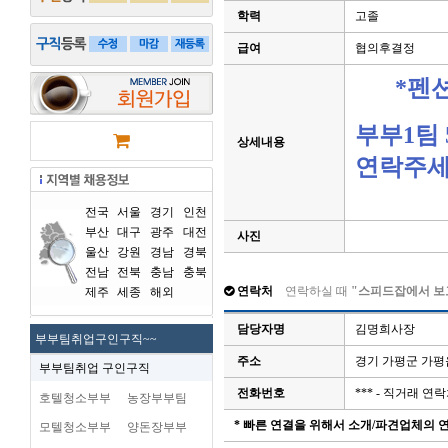
학력
고졸
급여
협의후결정
*펜
부부1팀
상세내용
연락주세
전국
서울
경기
인천
부산
대구
광주
대전
사진
울산
강원
경남
경북
전남
전북
충남
충북
연락처
연락하실 때
"스피드잡에서 보
제주
세종
해외
담당자명
김명희사장
부부팀취업구인구직~~
주소
경기 가평군 가평
부부팀취업 구인구직
전화번호
*** - 직거래 
호텔청소부부
농장부부팀
* 빠른 연결을 위해서 소개/파견업체의
모텔청소부부
양돈장부부