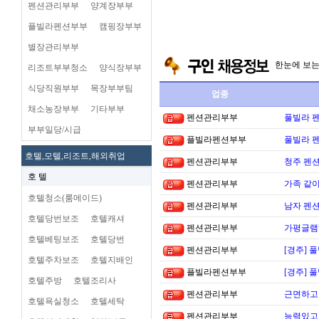
펜션관리부부
양계장부부
플빌라펜션부부
캠핑장부부
별장관리부부
한눈에 보
리조트부부청소
양식장부부
식당직원부부
목장부부팀
업종
채소농장부부
기타부부
펜션관리부부
풀빌라 펜
부부일당/시급
플빌라펜션부부
풀빌라 펜
호텔,모텔,리조트,해외취업
펜션관리부부
청주 펜션
호 텔
펜션관리부부
가족 같이
호텔청소(룸메이드)
펜션관리부부
남자 펜
호텔당번보조
호텔캐셔
펜션관리부부
가평글램
호텔베팅보조
호텔당번
펜션관리부부
[경주] 
호텔주차보조
호텔지배인
플빌라펜션부부
[경주] 
호텔주방
호텔조리사
펜션관리부부
근면하고
호텔욕실청소
호텔세탁
펜션관리부부
능력있고 