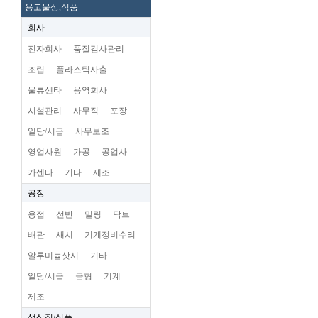
용고물상,식품
회사
전자회사
품질검사관리
조립
플라스틱사출
물류센타
용역회사
시설관리
사무직
포장
일당/시급
사무보조
영업사원
가공
공업사
카센타
기타
제조
공장
용접
선반
밀링
닥트
배관
새시
기계정비수리
알루미늄삿시
기타
일당/시급
금형
기계
제조
생산직/식품