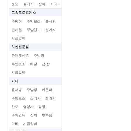
찬모
설거지
장치
기타~
고속도로휴게소
주방장
주방보조
홀서빙
판매원
주방찬모
설거지
시급알바
치킨전문점
판매계산원
주방장
주방보조
배달
점 장
시급알바
기타
홀서빙
주방장
카운터
주방보조
조리사
설거지
찬모
영양사
점장
주차안내
장치
부부팀
기타
시급알바