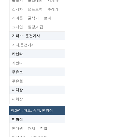
불도저
포크레인
지게차
집게차
덤프트럭
추레라
레미콘
굴삭기
로더
크레인
일당,시급
기타 ~~ 운전기사
기타,운전기사
카센타
카센타
주유소
주유원
세차장
세차장
백화점, 마트, 슈퍼, 편의점
백화점
편매원
캐셔
진열