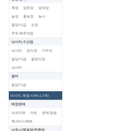
목장
양돈장
양계장
농장
꽃농장
농사
일당/시급
조경
무우 배추작업
낚시터,수산업
낚시터
양식장
가두리
일당/시급
굴양식장
낚시터
알바
일당/시급
마사지, 매장.사우나,기타
매장판매
슈퍼마켓
마트
판매/점원
퀵서비스택배
사우나/찜질방/한증막