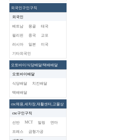
외국인구인구직
외국인
베트남
몽골
태국
필리핀
중국
교포
러시아
일본
미국
기타외국인
오토바이/식당배달/택배배달
오토바이배달
식당배달
치킨배달
택배배달
cnc체용,세차장,재활센터,고물상
cnc구인구직
MCT
선반
밀링
연마
프레스
금형가공