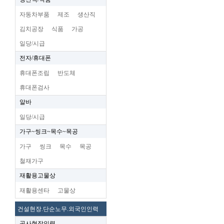
자동차부품
제조
생산직
김치공장
식품
가공
일당/시급
전자/휴대폰
휴대폰조립
반도체
휴대폰검사
알바
일당/시급
가구~씽크~목수~목공
가구
씽크
목수
목공
철재가구
재활용고물상
재활용센타
고물상
건설현장.단순노무.외국인인력
공사현장인력