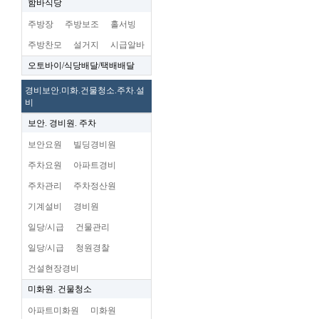
함바식당
주방장
주방보조
홀서빙
주방찬모
설거지
시급알바
오토바이/식당배달/택배배달
경비보안.미화.건물청소.주차.설
비
보안. 경비원. 주차
보안요원
빌딩경비원
주차요원
아파트경비
주차관리
주차정산원
기계설비
경비원
일당/시급
건물관리
일당/시급
청원경찰
건설현장경비
미화원. 건물청소
아파트미화원
미화원