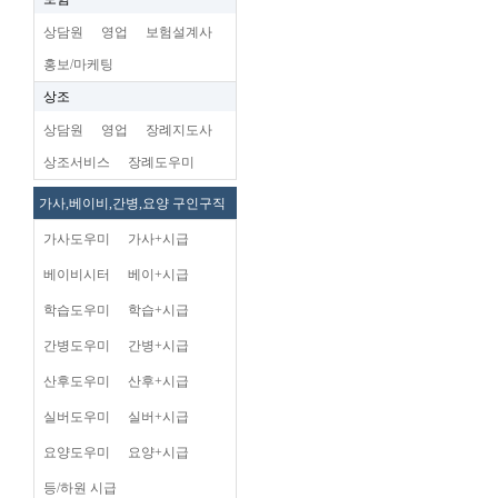
상담원
영업
보험설계사
홍보/마케팅
상조
상담원
영업
장례지도사
상조서비스
장례도우미
가사,베이비,간병,요양 구인구직
가사도우미
가사+시급
베이비시터
베이+시급
학습도우미
학습+시급
간병도우미
간병+시급
산후도우미
산후+시급
실버도우미
실버+시급
요양도우미
요양+시급
등/하원 시급