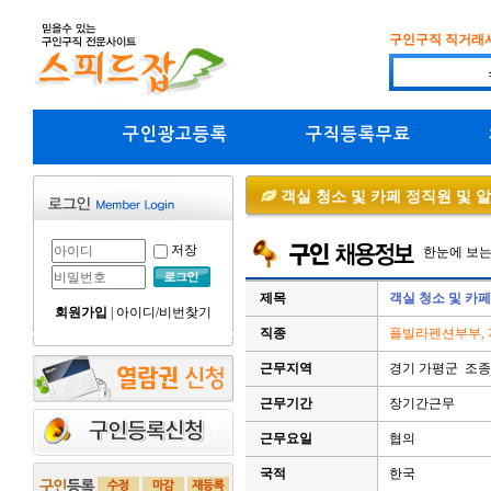
구인구직 직거래
구인광고등록
구직등록무료
객실 청소 및 카페 정직원 및 
저장
한눈에 보
제목
객실 청소 및 카페
회원가입
|
아이디/비번찾기
직종
플빌라펜션부부, 
근무지역
경기 가평군 조종
근무기간
장기간근무
근무요일
협의
국적
한국