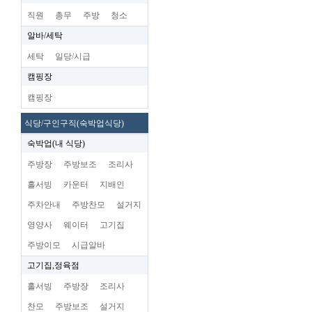
직원
총무
주방
청소
알바/세탁
세탁
일당/시급
캠핑장
캠핑장
식당/구인구직(숙박업식당)
숙박업(내 식당)
주방장
주방보조
조리사
홀서빙
카운터
지배인
주차안내
주방찬모
설거지
영양사
웨이터
고기집
주방이모
시급알바
고기집,정육점
홀서빙
주방장
조리사
찬모
주방보조
설거지