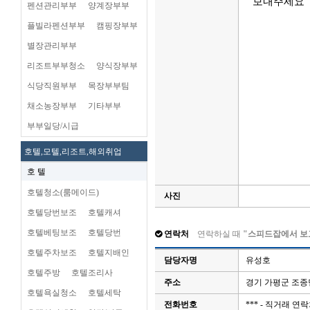
보내주세요
펜션관리부부
양계장부부
플빌라펜션부부
캠핑장부부
별장관리부부
리조트부부청소
양식장부부
식당직원부부
목장부부팀
채소농장부부
기타부부
부부일당/시급
호텔,모텔,리조트,해외취업
호 텔
호텔청소(룸메이드)
사진
호텔당번보조
호텔캐셔
호텔베팅보조
호텔당번
연락처
연락하실 때
"스피드잡에서 보
호텔주차보조
호텔지배인
담당자명
유성호
호텔주방
호텔조리사
주소
경기 가평군 조종
호텔욕실청소
호텔세탁
전화번호
*** - 직거래 