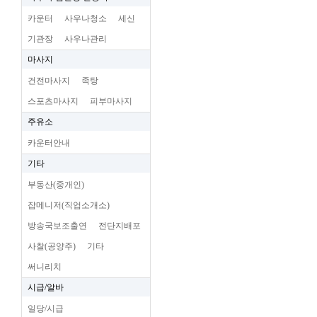
카운터
사우나청소
세신
기관장
사우나관리
마사지
건전마사지
족탕
스포츠마사지
피부마사지
주유소
카운터안내
기타
부동산(중개인)
잡메니저(직업소개소)
방송국보조출연
전단지배포
사찰(공양주)
기타
써니리치
시급/알바
일당/시급