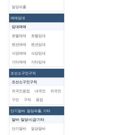
일당파출
매매임대
임대매매
호텔매매
호텔임대
펜션매매
펜션임대
식당매매
식당임대
기타매매
기타임대
조선소구인구직
조선소구인구직
외국인용접
내국인
외국인
구인
구직
용접
단기알바. 일당파출, 기타
알바: 일당/시급/기타
단기알바
일당알바