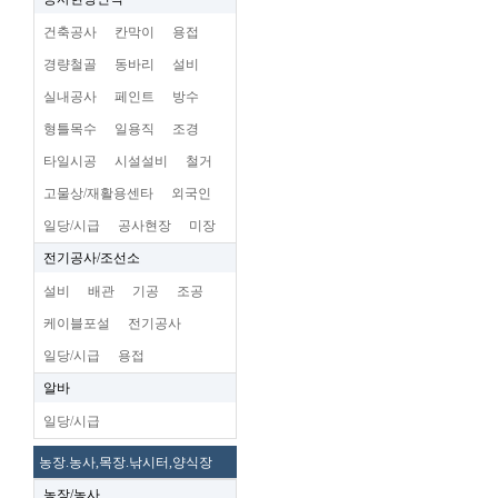
건축공사
칸막이
용접
경량철골
동바리
설비
실내공사
페인트
방수
형틀목수
일용직
조경
타일시공
시설설비
철거
고물상/재활용센타
외국인
일당/시급
공사현장
미장
전기공사/조선소
설비
배관
기공
조공
케이블포설
전기공사
일당/시급
용접
알바
일당/시급
농장.농사,목장.낚시터,양식장
농장/농사