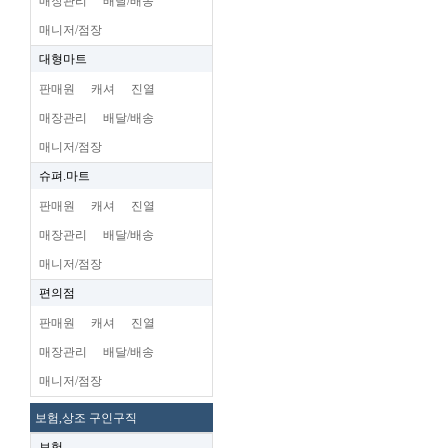
매장관리
배달/배송
매니저/점장
대형마트
판매원
캐셔
진열
매장관리
배달/배송
매니저/점장
슈펴.마트
판매원
캐셔
진열
매장관리
배달/배송
매니저/점장
편의점
판매원
캐셔
진열
매장관리
배달/배송
매니저/점장
보험,상조 구인구직
보험