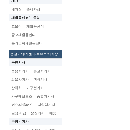
세차장
세차장
손세차장
재활용센터/고물상
고물상
재활용센터
중고재활용센터
플라스틱재활용센터
운전기사/카센타/주유소/세차장
운전기사
승용차기사
봉고차기사
화물차기사
택배기사
상하차
가구점기사
가구배달보조
승합차기사
버스/마을버스
지입차기사
일당,시급
운전기사
배송
중장비기사