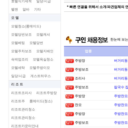
호텔식기세척
일당/시급
* 빠른 연결을 위해서 소개/파견업체의
벨맨
알바
기타
모 텔
모텔청소(룸메이드)
모텔당번보조
모텔캐셔
한눈에 보
모텔베팅
모텔당번
모텔주차보조
모텔지배인
업종
숙박업조리
모텔욕실청소
주방장
버거리동타
모텔세탁
모텔주방이모
주방보조
버거리동타
일당/시급
게스트하우스
조리사
버거리동타
리 조 트
주방보조
칼국수 집
리조트조리사
리조트주방장
주방장
주방찬모
리조트주
룸메이드(청소)
찬모
주방찬모
리조트관리청소
주방장
주방찬모
리조트관리청소
주방보조
주방찬모
리조트카운터안내