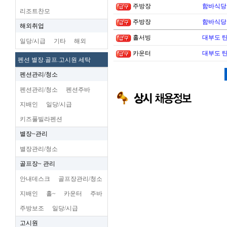
주방장
함바식당
리조트찬모
주방장
함바식당
해외취업
홀서빙
대부도 
일당/시급
기타
해외
카운터
대부도 
펜션 별장.골프.고시원 세탁
펜션관리/청소
펜션관리/청소
펜션주바
지배인
일당/시급
키즈풀빌라펜션
별장~관리
별장관리/청소
골프장~ 관리
안내데스크
골프장관리/청소
지배인
홀~
카운터
주바
주방보조
일당/시급
고시원