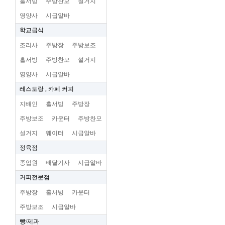
홀서빙
주방찬모
설거지
영양사
시급알바
학교급식
조리사
주방장
주방보조
홀서빙
주방찬모
설거지
영양사
시급알바
레스토랑 , 카페 커피
지배인
홀서빙
주방장
주방보조
카운터
주방찬모
설거지
웨이터
시급알바
정육점
종업원
배달기사
시급알바
커피전문점
주방장
홀서빙
카운터
주방보조
시급알바
빵/제과