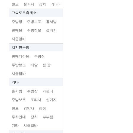
찬모
설거지
장치
기타~
고속도로휴게소
주방장
주방보조
홀서빙
판매원
주방찬모
설거지
시급알바
치킨전문점
판매계산원
주방장
주방보조
배달
점 장
시급알바
기타
홀서빙
주방장
카운터
주방보조
조리사
설거지
찬모
영양사
점장
주차안내
장치
부부팀
기타
시급알바