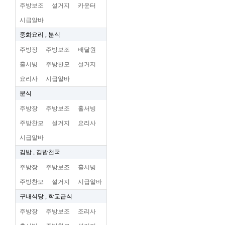
주방보조
설거지
카운터
시급알바
중화요리 , 분식
주방장
주방보조
배달원
홀서빙
주방찬모
설거지
요리사
시급알바
분식
주방장
주방보조
홀서빙
주방찬모
설거지
요리사
시급알바
김밥 , 김밥천국
주방장
주방보조
홀서빙
주방찬모
설거지
시급알바
구내식당 , 학교급식
주방장
주방보조
조리사