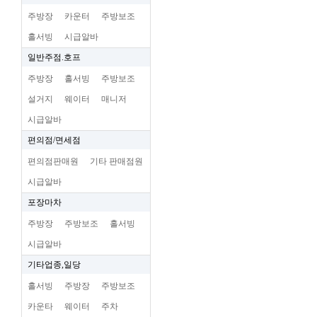
주방장
카운터
주방보조
홀서빙
시급알바
일반주점.호프
주방장
홀서빙
주방보조
설거지
웨이터
매니저
시급알바
편의점/면세점
편의점판매원
기타 판매점원
시급알바
포장마차
주방장
주방보조
홀서빙
시급알바
기타업종,일당
홀서빙
주방장
주방보조
카운타
웨이터
주차