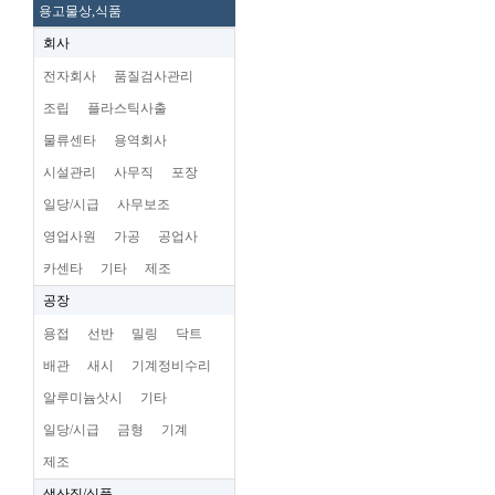
용고물상,식품
회사
전자회사
품질검사관리
조립
플라스틱사출
물류센타
용역회사
시설관리
사무직
포장
일당/시급
사무보조
영업사원
가공
공업사
카센타
기타
제조
공장
용접
선반
밀링
닥트
배관
새시
기계정비수리
알루미늄삿시
기타
일당/시급
금형
기계
제조
생산직/식품