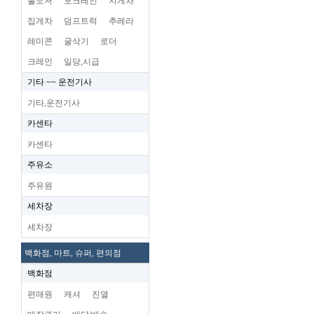
불도저
포크레인
지게차
집게차
덤프트럭
추레라
레미콘
굴삭기
로더
크레인
일당,시급
기타 ~~ 운전기사
기타,운전기사
카센타
카센타
주유소
주유원
세차장
세차장
백화점, 마트, 슈퍼, 편의점
백화점
편매원
캐셔
진열