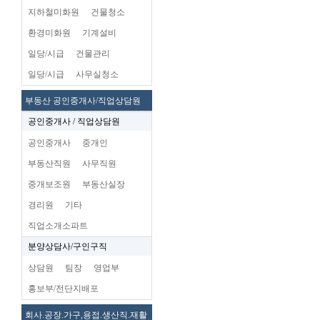
지하철미화원
건물청소
환경미화원
기계설비
일당/시급
건물관리
일당/시급
사무실청소
부동산 공인중개사/직업상담원
공인중개사 / 직업상담원
공인중개사
중개인
부동산직원
사무직원
중개보조원
부동산실장
경리원
기타
직업소개소파트
분양상담사/구인구직
상담원
팀장
영업부
홍보부/전단지배포
회사.공장.가구,용접.생산직.재활