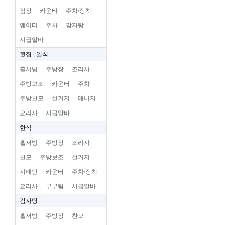
점장
카운타
주차/장치
웨이터
주차
감자탕
시급알바
횟집 , 일식
홀서빙
주방장
조리사
주방보조
카운터
주차
주방찬모
설거지
매니저
요리사
시급알바
한식
홀서빙
주방장
조리사
찬모
주방보조
설거지
지배인
카운터
주차/장치
요리사
부부팀
시급알바
감자탕
홀서빙
주방장
찬모