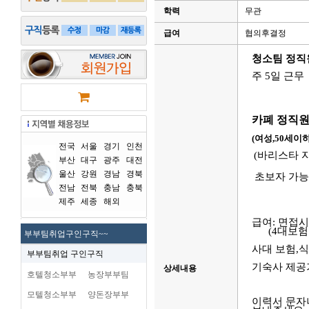
학력
무관
급여
협의후결정
청소팀 정직
주 5일 근무
카폐 정직원
(여성,50세이
전국
서울
경기
인천
(바리스타 
부산
대구
광주
대전
울산
강원
경남
경북
초보자 가
전남
전북
충남
충북
제주
세종
해외
급여: 면접
(4대보험 
부부팀취업구인구직~~
사대 보험,
부부팀취업 구인구직
기숙사 제공
상세내용
호텔청소부부
농장부부팀
모텔청소부부
양돈장부부
이력서 문자