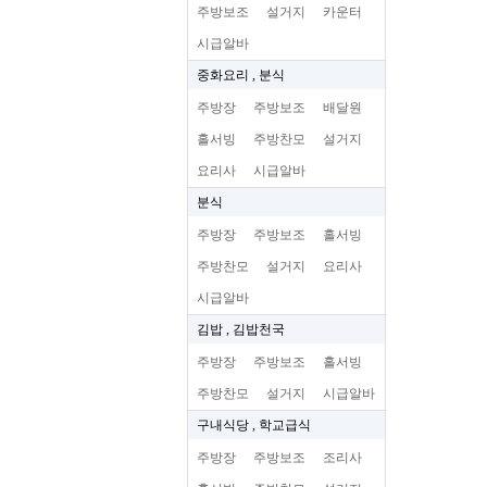
주방보조
설거지
카운터
시급알바
중화요리 , 분식
주방장
주방보조
배달원
홀서빙
주방찬모
설거지
요리사
시급알바
분식
주방장
주방보조
홀서빙
주방찬모
설거지
요리사
시급알바
김밥 , 김밥천국
주방장
주방보조
홀서빙
주방찬모
설거지
시급알바
구내식당 , 학교급식
주방장
주방보조
조리사