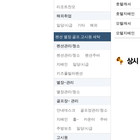
호텔캐셔
리조트찬모
호텔지배인
해외취업
모텔캐셔
일당/시급
기타
해외
모텔지배인
펜션 별장.골프.고시원 세탁
펜션관리/청소
펜션관리/청소
펜션주바
지배인
일당/시급
키즈풀빌라펜션
별장~관리
별장관리/청소
골프장~ 관리
안내데스크
골프장관리/청소
지배인
홀~
카운터
주바
주방보조
일당/시급
고시원