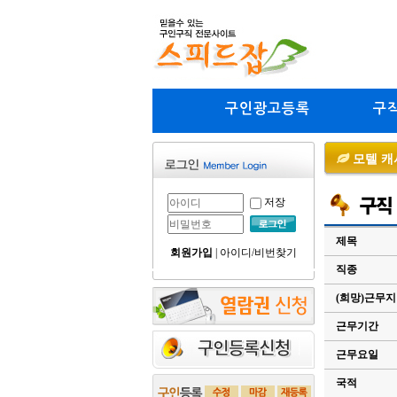
구인광고등록
구
모텔 캐
저장
제목
회원가입
|
아이디/비번찾기
직종
(희망)근무
근무기간
근무요일
국적