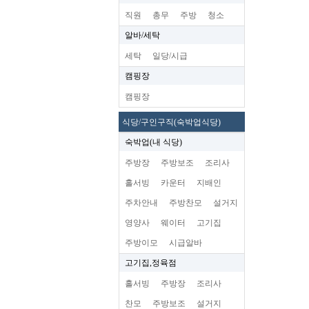
직원
총무
주방
청소
알바/세탁
세탁
일당/시급
캠핑장
캠핑장
식당/구인구직(숙박업식당)
숙박업(내 식당)
주방장
주방보조
조리사
홀서빙
카운터
지배인
주차안내
주방찬모
설거지
영양사
웨이터
고기집
주방이모
시급알바
고기집,정육점
홀서빙
주방장
조리사
찬모
주방보조
설거지