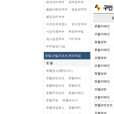
펜션관리부부
양계장부부
플빌라펜션부부
캠핑장부부
별장관리부부
리조트부부청소
양식장부부
호텔지배인
식당직원부부
목장부부팀
모텔지배인
채소농장부부
기타부부
호텔당번
부부일당/시급
호텔지배인
호텔,모텔,리조트,해외취업
모텔당번
호 텔
모텔지배인
호텔청소(룸메이드)
호텔당번
호텔당번보조
호텔캐셔
호텔지배인
호텔베팅보조
호텔당번
모텔당번
호텔주차보조
호텔지배인
모텔지배인
호텔주방
호텔조리사
호텔당번보조
호텔욕실청소
호텔세탁
모텔캐셔