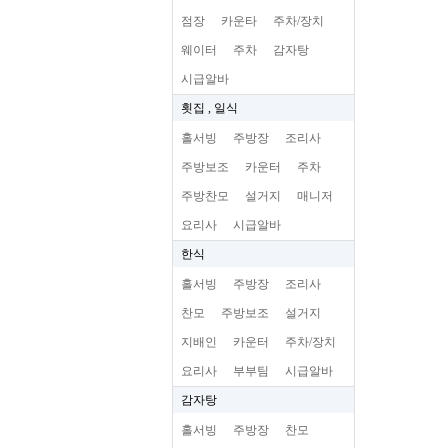
점장
카운타
주차/장치
웨이터
주차
감자탕
시급알바
횟집 , 일식
홀서빙
주방장
조리사
주방보조
카운터
주차
주방찬모
설거지
매니저
요리사
시급알바
한식
홀서빙
주방장
조리사
찬모
주방보조
설거지
지배인
카운터
주차/장치
요리사
부부팀
시급알바
감자탕
홀서빙
주방장
찬모