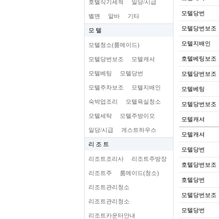
호텔식기세척
일당/시급
모텔당번
벨맨
알바
기타
모텔당번보조
모 텔
모텔지배인
모텔청소(룸메이드)
호텔베팅보조
모텔당번보조
모텔캐셔
모텔베팅
모텔당번
모텔당번보조
모텔주차보조
모텔지배인
모텔베팅
숙박업조리
모텔욕실청소
모텔당번보조
모텔세탁
모텔주방이모
모텔캐셔
일당/시급
게스트하우스
모텔캐셔
리 조 트
모텔당번
리조트조리사
리조트주방장
호텔당번보조
리조트주
룸메이드(청소)
호텔당번
리조트관리청소
모텔당번보조
리조트관리청소
모텔당번
리조트카운터안내