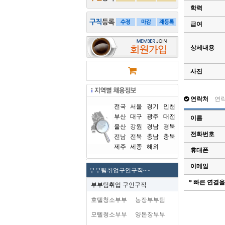
학력
급여
상세내용
사진
연락처
연
전국
서울
경기
인천
부산
대구
광주
대전
이름
울산
강원
경남
경북
전화번호
전남
전북
충남
충북
제주
세종
해외
휴대폰
이메일
부부팀취업구인구직~~
* 빠른 연결
부부팀취업 구인구직
호텔청소부부
농장부부팀
모텔청소부부
양돈장부부