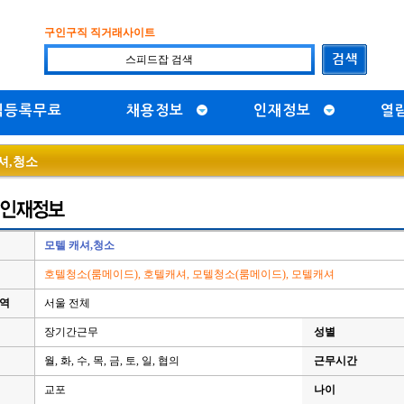
구인구직 직거래사이트
직등록무료
채용정보
인재정보
열
셔,청소
모텔 캐셔,청소
호텔청소(룸메이드), 호텔캐셔, 모텔청소(룸메이드), 모텔캐셔
지역
서울 전체
장기간근무
성별
월, 화, 수, 목, 금, 토, 일, 협의
근무시간
교포
나이