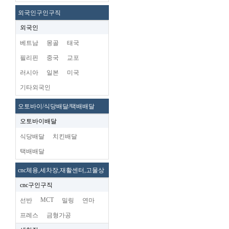
외국인구인구직
외국인
베트남
몽골
태국
필리핀
중국
교포
러시아
일본
미국
기타외국인
오토바이/식당배달/택배배달
오토바이배달
식당배달
치킨배달
택배배달
cnc체용,세차장,재활센터,고물상
cnc구인구직
MCT
선반
밀링
연마
프레스
금형가공