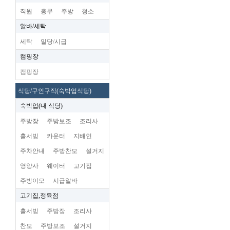
직원
총무
주방
청소
알바/세탁
세탁
일당/시급
캠핑장
캠핑장
식당/구인구직(숙박업식당)
숙박업(내 식당)
주방장
주방보조
조리사
홀서빙
카운터
지배인
주차안내
주방찬모
설거지
영양사
웨이터
고기집
주방이모
시급알바
고기집,정육점
홀서빙
주방장
조리사
찬모
주방보조
설거지