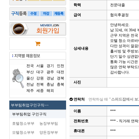
학력
전문대졸
급여
협의후결정
안녕하세요.
남 32세, 여 3
근무 지역은 전국
모텔 청소 아르바
다만 성격이 깔끔
상세내용
홀서빙 및 주방보
단기 일수 상관없
통화 가능 시간은
전국
서울
경기
인천
많은 연락 부탁드
부산
대구
광주
대전
감사합니다.
울산
강원
경남
경북
사진
전남
전북
충남
충북
제주
세종
해외
연락처
연락하실 때
"스피드잡에서 보
부부팀취업구인구직~~
이름
***
부부팀취업 구인구직
전화번호
*** - 직거래 
호텔청소부부
농장부부팀
휴대폰
***
모텔청소부부
양돈장부부