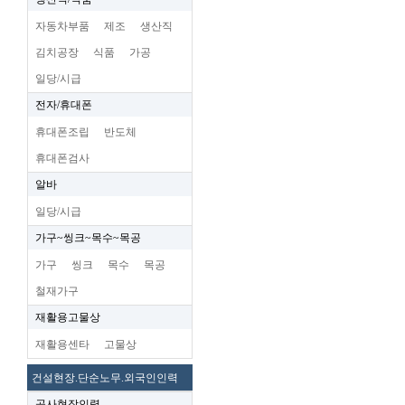
자동차부품
제조
생산직
김치공장
식품
가공
일당/시급
전자/휴대폰
휴대폰조립
반도체
휴대폰검사
알바
일당/시급
가구~씽크~목수~목공
가구
씽크
목수
목공
철재가구
재활용고물상
재활용센타
고물상
건설현장.단순노무.외국인인력
공사현장인력