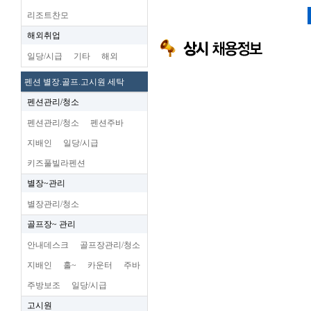
리조트찬모
해외취업
일당/시급
기타
해외
펜션 별장.골프.고시원 세탁
펜션관리/청소
펜션관리/청소
펜션주바
지배인
일당/시급
키즈풀빌라펜션
별장~관리
별장관리/청소
골프장~ 관리
안내데스크
골프장관리/청소
지배인
홀~
카운터
주바
주방보조
일당/시급
고시원