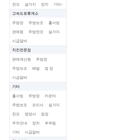
찬모
설거지
장치
기타~
고속도로휴게소
주방장
주방보조
홀서빙
판매원
주방찬모
설거지
시급알바
치킨전문점
판매계산원
주방장
주방보조
배달
점 장
시급알바
기타
홀서빙
주방장
카운터
주방보조
조리사
설거지
찬모
영양사
점장
주차안내
장치
부부팀
기타
시급알바