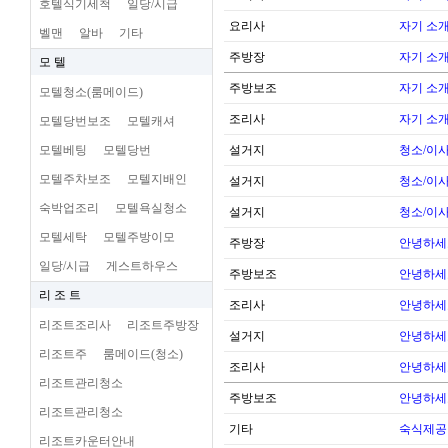
호텔식기세척
일당/시급
요리사
자기 소
벨맨
알바
기타
주방장
자기 소
모 텔
주방보조
자기 소
모텔청소(룸메이드)
조리사
자기 소
모텔당번보조
모텔캐셔
모텔베팅
모텔당번
설거지
청소/이사
모텔주차보조
모텔지배인
설거지
청소/이사
숙박업조리
모텔욕실청소
설거지
청소/이사
모텔세탁
모텔주방이모
주방장
안녕하세
일당/시급
게스트하우스
주방보조
안녕하세
리 조 트
조리사
안녕하세
리조트조리사
리조트주방장
설거지
안녕하세
리조트주
룸메이드(청소)
조리사
안녕하세
리조트관리청소
주방보조
안녕하세
리조트관리청소
기타
숙식제공
리조트카운터안내