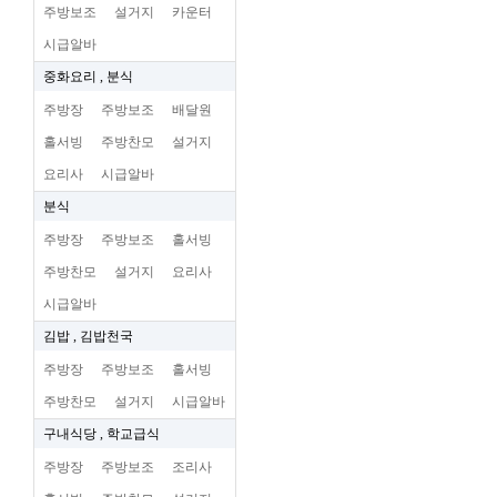
주방보조
설거지
카운터
시급알바
중화요리 , 분식
주방장
주방보조
배달원
홀서빙
주방찬모
설거지
요리사
시급알바
분식
주방장
주방보조
홀서빙
주방찬모
설거지
요리사
시급알바
김밥 , 김밥천국
주방장
주방보조
홀서빙
주방찬모
설거지
시급알바
구내식당 , 학교급식
주방장
주방보조
조리사