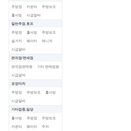
주방장
카운터
주방보조
홀서빙
시급알바
일반주점.호프
주방장
홀서빙
주방보조
설거지
웨이터
매니저
시급알바
편의점/면세점
편의점판매원
기타 판매점원
시급알바
포장마차
주방장
주방보조
홀서빙
시급알바
기타업종,일당
홀서빙
주방장
주방보조
카운타
웨이터
주차