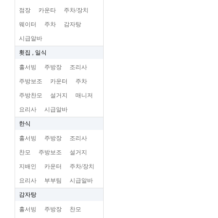
점장
카운타
주차/장치
웨이터
주차
감자탕
시급알바
횟집 , 일식
홀서빙
주방장
조리사
주방보조
카운터
주차
주방찬모
설거지
매니저
요리사
시급알바
한식
홀서빙
주방장
조리사
찬모
주방보조
설거지
지배인
카운터
주차/장치
요리사
부부팀
시급알바
감자탕
홀서빙
주방장
찬모