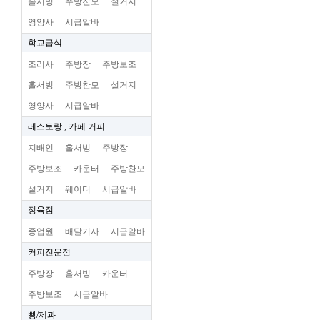
홀서빙
주방찬모
설거지
영양사
시급알바
학교급식
조리사
주방장
주방보조
홀서빙
주방찬모
설거지
영양사
시급알바
레스토랑 , 카페 커피
지배인
홀서빙
주방장
주방보조
카운터
주방찬모
설거지
웨이터
시급알바
정육점
종업원
배달기사
시급알바
커피전문점
주방장
홀서빙
카운터
주방보조
시급알바
빵/제과