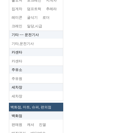
불도저
포크레인
지게차
집게차
덤프트럭
추레라
레미콘
굴삭기
로더
크레인
일당,시급
기타 ~~ 운전기사
기타,운전기사
카센타
카센타
주유소
주유원
세차장
세차장
백화점, 마트, 슈퍼, 편의점
백화점
편매원
캐셔
진열