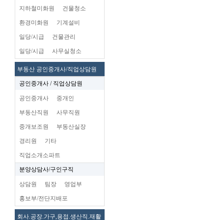
지하철미화원
건물청소
환경미화원
기계설비
일당/시급
건물관리
일당/시급
사무실청소
부동산 공인중개사/직업상담원
공인중개사 / 직업상담원
공인중개사
중개인
부동산직원
사무직원
중개보조원
부동산실장
경리원
기타
직업소개소파트
분양상담사/구인구직
상담원
팀장
영업부
홍보부/전단지배포
회사.공장.가구,용접.생산직.재활