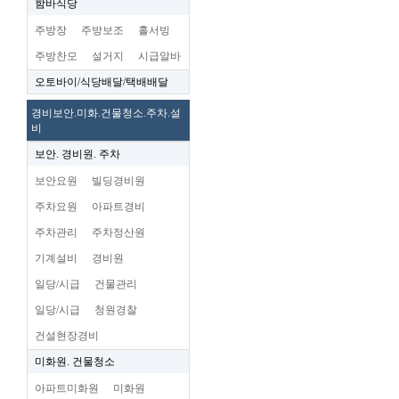
함바식당
주방장
주방보조
홀서빙
주방찬모
설거지
시급알바
오토바이/식당배달/택배배달
경비보안.미화.건물청소.주차.설
비
보안. 경비원. 주차
보안요원
빌딩경비원
주차요원
아파트경비
주차관리
주차정산원
기계설비
경비원
일당/시급
건물관리
일당/시급
청원경찰
건설현장경비
미화원. 건물청소
아파트미화원
미화원