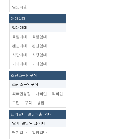
일당파출
매매임대
임대매매
호텔매매
호텔임대
펜션매매
펜션임대
식당매매
식당임대
기타매매
기타임대
조선소구인구직
조선소구인구직
외국인용접
내국인
외국인
구인
구직
용접
단기알바. 일당파출, 기타
알바: 일당/시급/기타
단기알바
일당알바