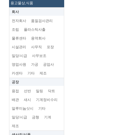
용고물상,식품
회사
전자회사
품질검사관리
조립
플라스틱사출
물류센타
용역회사
시설관리
사무직
포장
일당/시급
사무보조
영업사원
가공
공업사
카센타
기타
제조
공장
용접
선반
밀링
닥트
배관
새시
기계정비수리
알루미늄삿시
기타
일당/시급
금형
기계
제조
생산직/식품