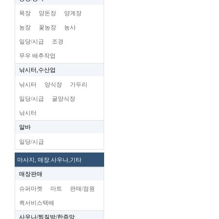
목장
양돈장
양계장
농장
꽃농장
농사
일당/시급
조경
무우 배추작업
낚시터,수산업
낚시터
양식장
가두리
일당/시급
굴양식장
낚시터
알바
일당/시급
마사지, 매장.사우나,기타
매장판매
슈퍼마켓
마트
판매/점원
퀵서비스택배
사우나/찜질방/한증막