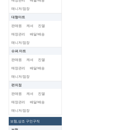
매장관리
배달/배송
매니저/점장
대형마트
판매원
캐셔
진열
매장관리
배달/배송
매니저/점장
슈펴.마트
판매원
캐셔
진열
매장관리
배달/배송
매니저/점장
편의점
판매원
캐셔
진열
매장관리
배달/배송
매니저/점장
보험,상조 구인구직
보험