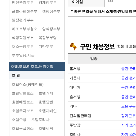
이메일
***
펜션관리부부
양계장부부
플빌라펜션부부
캠핑장부부
* 빠른 연결을 위해서 소개/파견업체의
별장관리부부
리조트부부청소
양식장부부
식당직원부부
목장부부팀
한눈에 보
채소농장부부
기타부부
부부일당/시급
업종
호텔,모텔,리조트,해외취업
홀서빙
공간 관리
호 텔
카운터
공간 관리
호텔청소(룸메이드)
매니저
공간 관리
호텔당번보조
호텔캐셔
홀서빙
공간 관리
호텔베팅보조
호텔당번
기타
노원구근
호텔주차보조
호텔지배인
편의점판매원
장기근무
호텔주방
호텔조리사
주방장
자기 소
호텔욕실청소
호텔세탁
조리사
자기 소