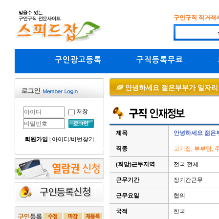
구인구직 직거래
구인광고등록
구직등록무료
안녕하세요 젊은부부가 일자리 
저장
제목
안녕하세요 젊은부
회원가입
|
아이디/비번찾기
직종
고기집, 부부팀, 
(희망)근무지역
전국 전체
근무기간
장기간근무
근무요일
협의
국적
한국