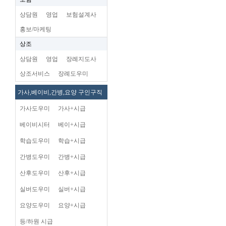
상담원
영업
보험설계사
홍보/마케팅
상조
상담원
영업
장례지도사
상조서비스
장례도우미
가사,베이비,간병,요양 구인구직
가사도우미
가사+시급
베이비시터
베이+시급
학습도우미
학습+시급
간병도우미
간병+시급
산후도우미
산후+시급
실버도우미
실버+시급
요양도우미
요양+시급
등/하원 시급