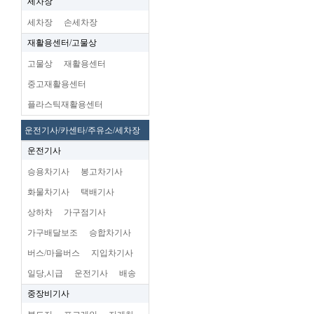
세차장
세차장
손세차장
재활용센터/고물상
고물상
재활용센터
중고재활용센터
플라스틱재활용센터
운전기사/카센타/주유소/세차장
운전기사
승용차기사
봉고차기사
화물차기사
택배기사
상하차
가구점기사
가구배달보조
승합차기사
버스/마을버스
지입차기사
일당,시급
운전기사
배송
중장비기사