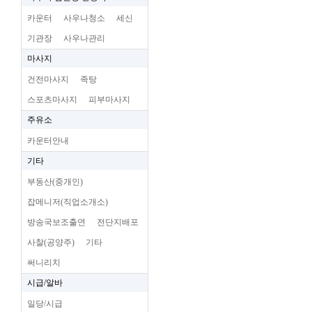
카운터
사우나청소
세신
기관장
사우나관리
마사지
건전마사지
족탕
스포츠마사지
피부마사지
주유소
카운터안내
기타
부동산(중개인)
잡메니저(직업소개소)
방송국보조출연
전단지배포
사찰(공양주)
기타
써니리치
시급/알바
일당/시급