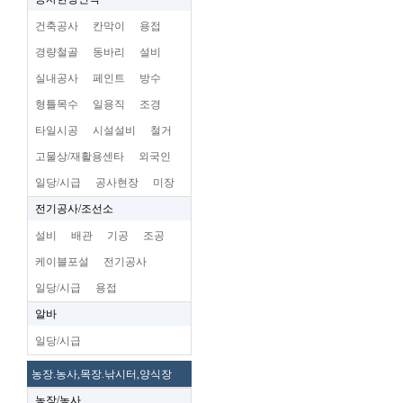
건축공사
칸막이
용접
경량철골
동바리
설비
실내공사
페인트
방수
형틀목수
일용직
조경
타일시공
시설설비
철거
고물상/재활용센타
외국인
일당/시급
공사현장
미장
전기공사/조선소
설비
배관
기공
조공
케이블포설
전기공사
일당/시급
용접
알바
일당/시급
농장.농사,목장.낚시터,양식장
농장/농사