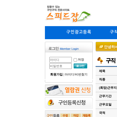
구인광고등록
구
안녕하세
저장
제목
회원가입
|
아이디/비번찾기
직종
(희망)근무
근무기간
근무요일
국적