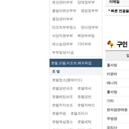
이메일
펜션관리부부
양계장부부
플빌라펜션부부
캠핑장부부
* 빠른 연결
별장관리부부
리조트부부청소
양식장부부
식당직원부부
목장부부팀
채소농장부부
기타부부
부부일당/시급
호텔,모텔,리조트,해외취업
홀서빙
호 텔
카운터
호텔청소(룸메이드)
매니저
호텔당번보조
호텔캐셔
홀서빙
호텔베팅보조
호텔당번
기타
호텔주차보조
호텔지배인
편의점판매원
호텔주방
호텔조리사
주방장
호텔욕실청소
호텔세탁
조리사