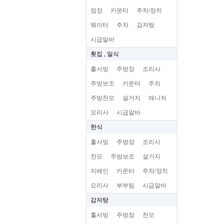
점장
카운타
주차/장치
웨이터
주차
감자탕
시급알바
횟집 , 일식
홀서빙
주방장
조리사
주방보조
카운터
주차
주방찬모
설거지
매니저
요리사
시급알바
한식
홀서빙
주방장
조리사
찬모
주방보조
설거지
지배인
카운터
주차/장치
요리사
부부팀
시급알바
감자탕
홀서빙
주방장
찬모