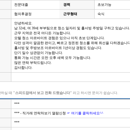
전문대졸
경력
초보가능
협의후결정
근무형태
숙식
안녕하세요.
남 32세, 여 39세 부부팀으로 청소 일자리 및 홀서빙 주방일 구하고 있습니다.
근무 지역은 전국 어디든 가능합니다.
모텔 청소 아르바이트 경험은 있으나 아직 초보 단계입니다.
다만 성격이 깔끔한 편이고, 빠르고 정돈된 청소를 위해 최선을 다하겠습니다
홀서빙 및 주방보조 아르바이트 1년이상 경험도 있습니다.
단기 일수 상관없이 가능합니다.
통화 가능 시간은 오전·오후 새벽 모두 가능합니다.
많은 연락 부탁드립니다.
감사합니다.
락하실 때
"스피드잡에서 보고 전화 드렸습니다"
라고 하시면 문의가 쉽습니다.
***
*** - 직거래 연락처보기 열람신청
☞ 여기를 클릭하세요^^
***