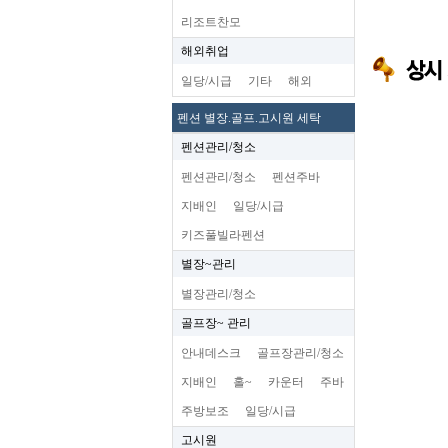
리조트찬모
해외취업
일당/시급
기타
해외
펜션 별장.골프.고시원 세탁
펜션관리/청소
펜션관리/청소
펜션주바
지배인
일당/시급
키즈풀빌라펜션
별장~관리
별장관리/청소
골프장~ 관리
안내데스크
골프장관리/청소
지배인
홀~
카운터
주바
주방보조
일당/시급
고시원