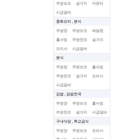
주방보조
설거지
카운터
시급알바
중화요리 , 분식
주방장
주방보조
배달원
홀서빙
주방찬모
설거지
요리사
시급알바
분식
주방장
주방보조
홀서빙
주방찬모
설거지
요리사
시급알바
김밥 , 김밥천국
주방장
주방보조
홀서빙
주방찬모
설거지
시급알바
구내식당 , 학교급식
주방장
주방보조
조리사