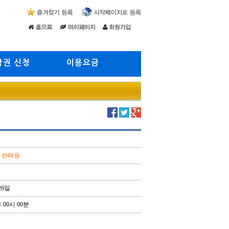
람권 신청
이용요금
, 판매원
26일
 00시 00분