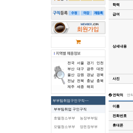
학력
급여
상세내용
전국
서울
경기
인천
부산
대구
광주
대전
울산
강원
경남
경북
사진
전남
전북
충남
충북
제주
세종
해외
연락처
연
부부팀취업구인구직~~
이름
부부팀취업 구인구직
전화번호
호텔청소부부
농장부부팀
휴대폰
모텔청소부부
양돈장부부