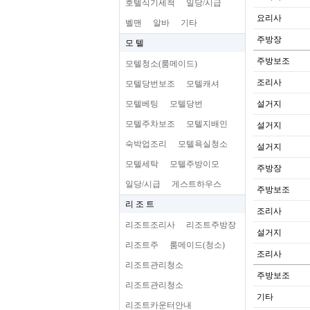
호텔식기세척
일당/시급
요리사
벨맨
알바
기타
주방장
모 텔
주방보조
모텔청소(룸메이드)
조리사
모텔당번보조
모텔캐셔
모텔베팅
모텔당번
설거지
모텔주차보조
모텔지배인
설거지
숙박업조리
모텔욕실청소
설거지
모텔세탁
모텔주방이모
주방장
일당/시급
게스트하우스
주방보조
리 조 트
조리사
리조트조리사
리조트주방장
설거지
리조트주
룸메이드(청소)
조리사
리조트관리청소
주방보조
리조트관리청소
기타
리조트카운터안내