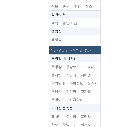
직원
총무
주방
청소
알바/세탁
세탁
일당/시급
캠핑장
캠핑장
식당/구인구직(숙박업식당)
숙박업(내 식당)
주방장
주방보조
조리사
홀서빙
카운터
지배인
주차안내
주방찬모
설거지
영양사
웨이터
고기집
주방이모
시급알바
고기집,정육점
홀서빙
주방장
조리사
찬모
주방보조
설거지