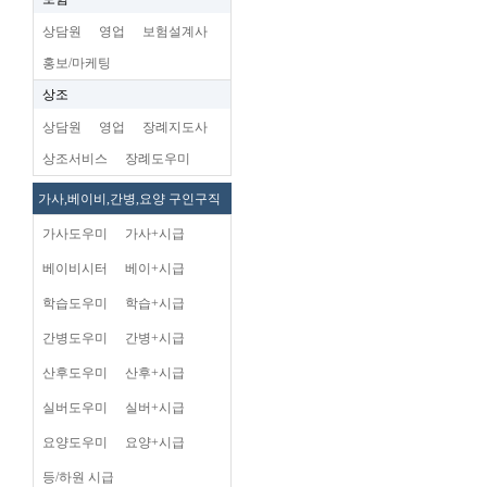
상담원
영업
보험설계사
홍보/마케팅
상조
상담원
영업
장례지도사
상조서비스
장례도우미
가사,베이비,간병,요양 구인구직
가사도우미
가사+시급
베이비시터
베이+시급
학습도우미
학습+시급
간병도우미
간병+시급
산후도우미
산후+시급
실버도우미
실버+시급
요양도우미
요양+시급
등/하원 시급