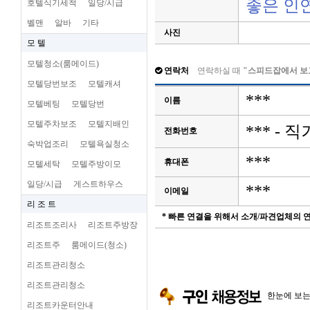
좋은 인
호텔식기세척
일당/시급
벨맨
알바
기타
사진
모 텔
모텔청소(룸메이드)
연락처
연락하실 때
"스피드잡에서 보
모텔당번보조
모텔캐셔
***
이름
모텔베팅
모텔당번
모텔주차보조
모텔지배인
*** -
전화번호
숙박업조리
모텔욕실청소
***
휴대폰
모텔세탁
모텔주방이모
일당/시급
게스트하우스
***
이메일
리 조 트
* 빠른 연결을 위해서 소개/파견업체의
리조트조리사
리조트주방장
리조트주
룸메이드(청소)
리조트관리청소
리조트관리청소
한눈에 보
리조트카운터안내