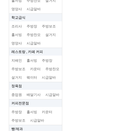
홀서빙
주방찬모
설거지
영양사
시급알바
학교급식
조리사
주방장
주방보조
홀서빙
주방찬모
설거지
영양사
시급알바
레스토랑 , 카페 커피
지배인
홀서빙
주방장
주방보조
카운터
주방찬모
설거지
웨이터
시급알바
정육점
종업원
배달기사
시급알바
커피전문점
주방장
홀서빙
카운터
주방보조
시급알바
빵/제과