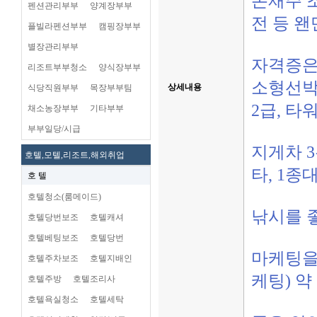
손재주 조
펜션관리부부
양계장부부
전 등 왠
플빌라펜션부부
캠핑장부부
별장관리부부
자격증은
리조트부부청소
양식장부부
소형선박
상세내용
식당직원부부
목장부부팀
2급, 타
채소농장부부
기타부부
부부일당/시급
지게차 
호텔,모텔,리조트,해외취업
타, 1
호 텔
호텔청소(룸메이드)
낚시를 
호텔당번보조
호텔캐셔
호텔베팅보조
호텔당번
마케팅을 
호텔주차보조
호텔지배인
케팅) 약
호텔주방
호텔조리사
호텔욕실청소
호텔세탁