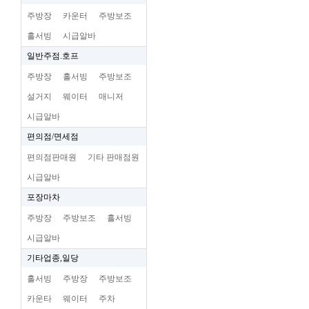
주방장
카운터
주방보조
홀서빙
시급알바
일반주점.호프
주방장
홀서빙
주방보조
설거지
웨이터
매니저
시급알바
편의점/면세점
편의점판매원
기타 판매점원
시급알바
포장마차
주방장
주방보조
홀서빙
시급알바
기타업종,일당
홀서빙
주방장
주방보조
카운타
웨이터
주차