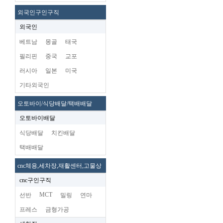
외국인구인구직
외국인
베트남
몽골
태국
필리핀
중국
교포
러시아
일본
미국
기타외국인
오토바이/식당배달/택배배달
오토바이배달
식당배달
치킨배달
택배배달
cnc체용,세차장,재활센터,고물상
cnc구인구직
MCT
선반
밀링
연마
프레스
금형가공