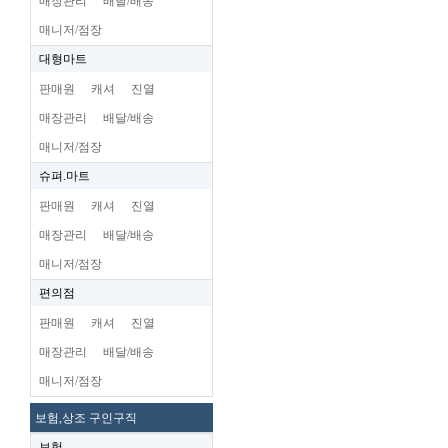
매장관리
배달/배송
매니저/점장
대형마트
판매원
캐셔
진열
매장관리
배달/배송
매니저/점장
슈펴.마트
판매원
캐셔
진열
매장관리
배달/배송
매니저/점장
편의점
판매원
캐셔
진열
매장관리
배달/배송
매니저/점장
보험,상조 구인구직
보험