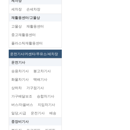
세차장
세차장
손세차장
재활용센터/고물상
고물상
재활용센터
중고재활용센터
플라스틱재활용센터
운전기사/카센타/주유소/세차장
운전기사
승용차기사
봉고차기사
화물차기사
택배기사
상하차
가구점기사
가구배달보조
승합차기사
버스/마을버스
지입차기사
일당,시급
운전기사
배송
중장비기사