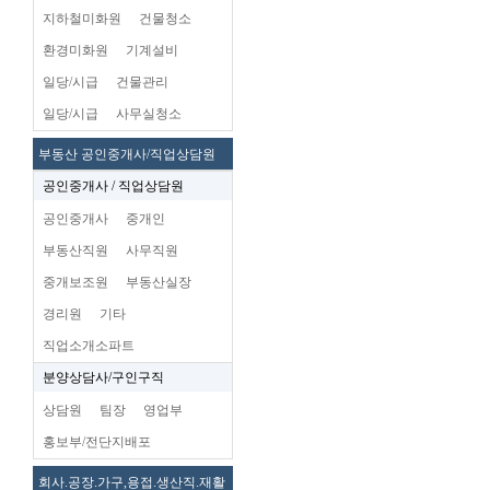
지하철미화원
건물청소
환경미화원
기계설비
일당/시급
건물관리
일당/시급
사무실청소
부동산 공인중개사/직업상담원
공인중개사 / 직업상담원
공인중개사
중개인
부동산직원
사무직원
중개보조원
부동산실장
경리원
기타
직업소개소파트
분양상담사/구인구직
상담원
팀장
영업부
홍보부/전단지배포
회사.공장.가구,용접.생산직.재활