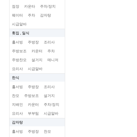
점장
카운타
주차/장치
웨이터
주차
감자탕
시급알바
횟집 , 일식
홀서빙
주방장
조리사
주방보조
카운터
주차
주방찬모
설거지
매니저
요리사
시급알바
한식
홀서빙
주방장
조리사
찬모
주방보조
설거지
지배인
카운터
주차/장치
요리사
부부팀
시급알바
감자탕
홀서빙
주방장
찬모