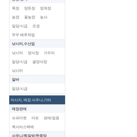
목장
양돈장
양계장
농장
꽃농장
농사
일당/시급
조경
무우 배추작업
낚시터,수산업
낚시터
양식장
가두리
일당/시급
굴양식장
낚시터
알바
일당/시급
마사지, 매장.사우나,기타
매장판매
슈퍼마켓
마트
판매/점원
퀵서비스택배
사우나/찜질방/한증막