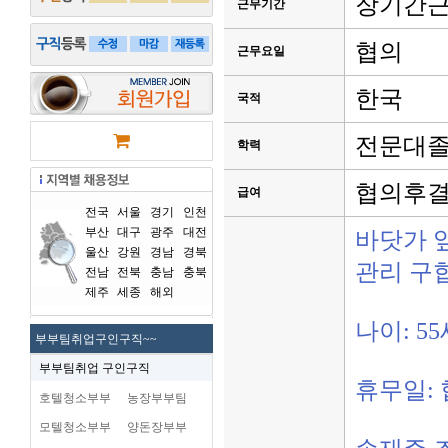
장기간
근무기간
협의
근무요일
한국
국적
전문대
학력
협의후
급여
전국
서울
경기
인천
부산
대구
광주
대전
바닷가 앞
울산
강원
경남
경북
관리 구
전남
전북
충남
충북
제주
세종
해외
나이: 5
부부팀취업구인구직~~
부부팀취업 구인구직
휴무일:
호텔청소부부
농장부부팀
모텔청소부부
양돈장부부