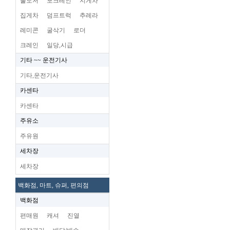
불도저
포크레인
지게차
집게차
덤프트럭
추레라
레미콘
굴삭기
로더
크레인
일당,시급
기타 ~~ 운전기사
기타,운전기사
카센타
카센타
주유소
주유원
세차장
세차장
백화점, 마트, 슈퍼, 편의점
백화점
편매원
캐셔
진열