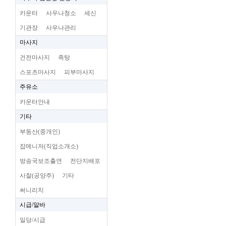
카운터
사우나청소
세신
기관장
사우나관리
마사지
건전마사지
족탕
스포츠마사지
피부마사지
주유소
카운터안내
기타
부동산(중개인)
잡메니저(직업소개소)
방송국보조출연
전단지배포
사찰(공양주)
기타
써니리치
시급/알바
일당/시급