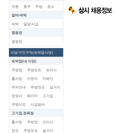
직원
총무
주방
청소
알바/세탁
세탁
일당/시급
캠핑장
캠핑장
식당/구인구직(숙박업식당)
숙박업(내 식당)
주방장
주방보조
조리사
홀서빙
카운터
지배인
주차안내
주방찬모
설거지
영양사
웨이터
고기집
주방이모
시급알바
고기집,정육점
홀서빙
주방장
조리사
찬모
주방보조
설거지