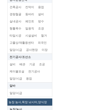
건축공사
칸막이
용접
경량철골
동바리
설비
실내공사
페인트
방수
형틀목수
일용직
조경
타일시공
시설설비
철거
고물상/재활용센타
외국인
일당/시급
공사현장
미장
전기공사/조선소
설비
배관
기공
조공
케이블포설
전기공사
일당/시급
용접
알바
일당/시급
농장.농사,목장.낚시터,양식장
농장/농사