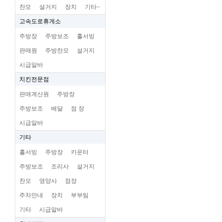
찬모
설거지
장치
기타~
고속도로휴게소
주방장
주방보조
홀서빙
판매원
주방찬모
설거지
시급알바
치킨전문점
판매계산원
주방장
주방보조
배달
점 장
시급알바
기타
홀서빙
주방장
카운터
주방보조
조리사
설거지
찬모
영양사
점장
주차안내
장치
부부팀
기타
시급알바