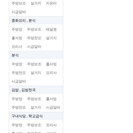
주방보조
설거지
카운터
시급알바
중화요리 , 분식
주방장
주방보조
배달원
홀서빙
주방찬모
설거지
요리사
시급알바
분식
주방장
주방보조
홀서빙
주방찬모
설거지
요리사
시급알바
김밥 , 김밥천국
주방장
주방보조
홀서빙
주방찬모
설거지
시급알바
구내식당 , 학교급식
주방장
주방보조
조리사