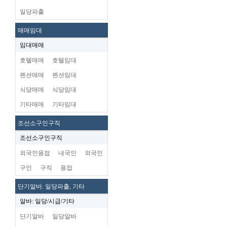
일당파출
매매임대
임대매매
호텔매매
호텔임대
펜션매매
펜션임대
식당매매
식당임대
기타매매
기타임대
조선소구인구직
조선소구인구직
외국인용접
내국인
외국인
구인
구직
용접
단기알바. 일당파출, 기타
알바: 일당/시급/기타
단기알바
일당알바