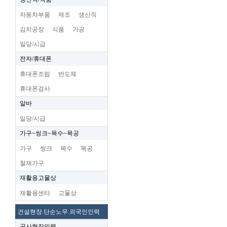
자동차부품
제조
생산직
김치공장
식품
가공
일당/시급
전자/휴대폰
휴대폰조립
반도체
휴대폰검사
알바
일당/시급
가구~씽크~목수~목공
가구
씽크
목수
목공
철재가구
재활용고물상
재활용센타
고물상
건설현장.단순노무.외국인인력
공사현장인력