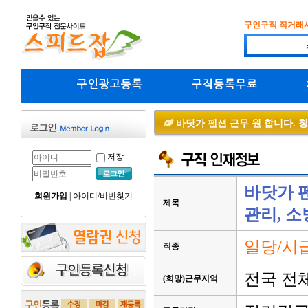
구인구직 직거래
구인광고등록
구직등록무료
바닷가 펜션 근무 원 합니다. 청
저장
바닷가 펜
회원가입
|
아이디/비번찾기
제목
관리, 소
일당/시급
직종
전국 전
(희망)근무지역