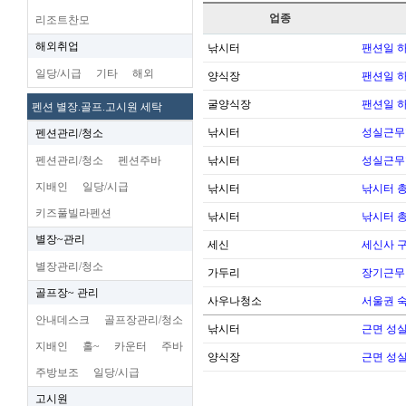
업종
리조트찬모
해외취업
낚시터
팬션일 
일당/시급
기타
해외
양식장
팬션일 
굴양식장
팬션일 
펜션 별장.골프.고시원 세탁
낚시터
성실근무
펜션관리/청소
펜션관리/청소
펜션주바
낚시터
성실근무
지배인
일당/시급
낚시터
낚시터 
키즈풀빌라펜션
낚시터
낚시터 
별장~관리
세신
세신사 
별장관리/청소
가두리
장기근무
골프장~ 관리
사우나청소
서울권 
안내데스크
골프장관리/청소
낚시터
근면 성
지배인
홀~
카운터
주바
양식장
근면 성
주방보조
일당/시급
고시원