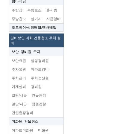
함바식당
주방장
주방보조
홀서빙
주방찬모
설거지
시급알바
오토바이/식당배달/택배배달
경비보안.미화.건물청소.주차.설
비
보안. 경비원. 주차
보안요원
빌딩경비원
주차요원
아파트경비
주차관리
주차정산원
기계설비
경비원
일당/시급
건물관리
일당/시급
청원경찰
건설현장경비
미화원. 건물청소
아파트미화원
미화원