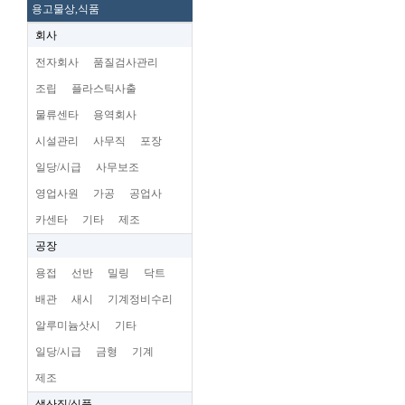
용고물상,식품
회사
전자회사
품질검사관리
조립
플라스틱사출
물류센타
용역회사
시설관리
사무직
포장
일당/시급
사무보조
영업사원
가공
공업사
카센타
기타
제조
공장
용접
선반
밀링
닥트
배관
새시
기계정비수리
알루미늄삿시
기타
일당/시급
금형
기계
제조
생산직/식품