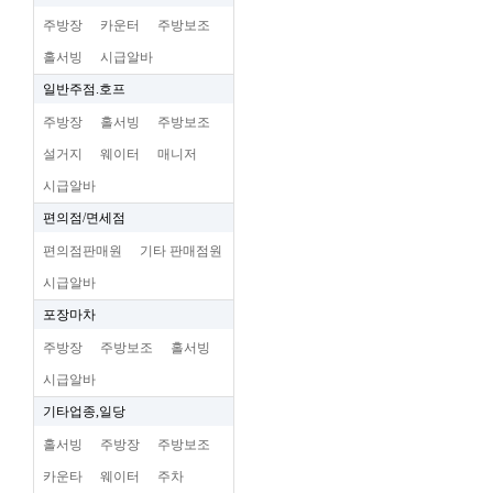
주방장
카운터
주방보조
홀서빙
시급알바
일반주점.호프
주방장
홀서빙
주방보조
설거지
웨이터
매니저
시급알바
편의점/면세점
편의점판매원
기타 판매점원
시급알바
포장마차
주방장
주방보조
홀서빙
시급알바
기타업종,일당
홀서빙
주방장
주방보조
카운타
웨이터
주차