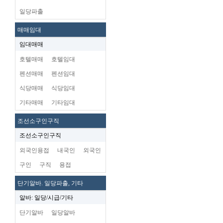
일당파출
매매임대
임대매매
호텔매매
호텔임대
펜션매매
펜션임대
식당매매
식당임대
기타매매
기타임대
조선소구인구직
조선소구인구직
외국인용접
내국인
외국인
구인
구직
용접
단기알바. 일당파출, 기타
알바: 일당/시급/기타
단기알바
일당알바