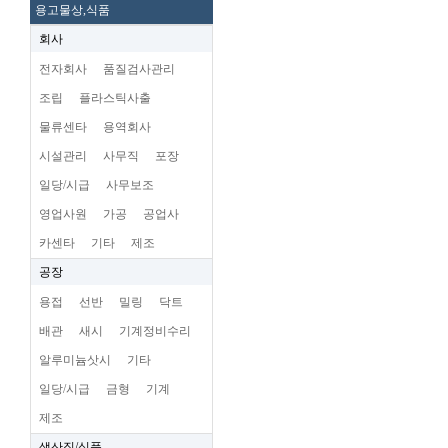
용고물상,식품
회사
전자회사
품질검사관리
조립
플라스틱사출
물류센타
용역회사
시설관리
사무직
포장
일당/시급
사무보조
영업사원
가공
공업사
카센타
기타
제조
공장
용접
선반
밀링
닥트
배관
새시
기계정비수리
알루미늄삿시
기타
일당/시급
금형
기계
제조
생산직/식품