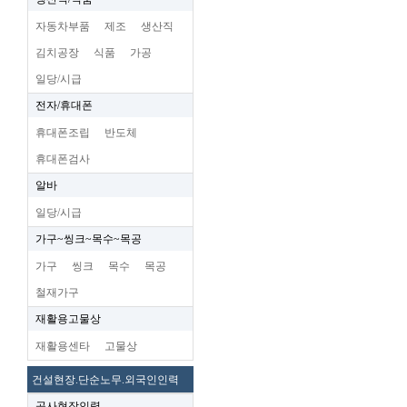
자동차부품
제조
생산직
김치공장
식품
가공
일당/시급
전자/휴대폰
휴대폰조립
반도체
휴대폰검사
알바
일당/시급
가구~씽크~목수~목공
가구
씽크
목수
목공
철재가구
재활용고물상
재활용센타
고물상
건설현장.단순노무.외국인인력
공사현장인력