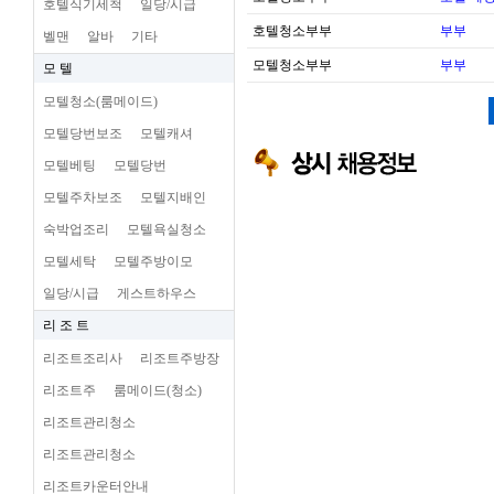
호텔식기세척
일당/시급
호텔청소부부
부부
벨맨
알바
기타
모텔청소부부
부부
모 텔
모텔청소(룸메이드)
모텔당번보조
모텔캐셔
모텔베팅
모텔당번
모텔주차보조
모텔지배인
숙박업조리
모텔욕실청소
모텔세탁
모텔주방이모
일당/시급
게스트하우스
리 조 트
리조트조리사
리조트주방장
리조트주
룸메이드(청소)
리조트관리청소
리조트관리청소
리조트카운터안내