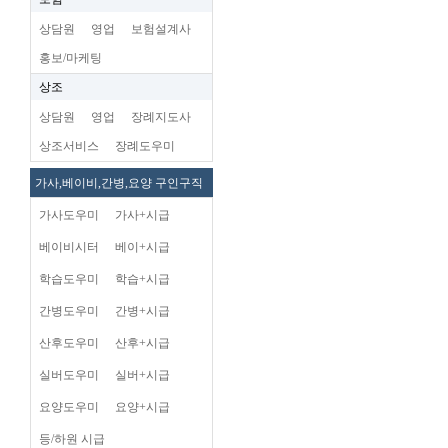
상담원
영업
보험설계사
홍보/마케팅
상조
상담원
영업
장례지도사
상조서비스
장례도우미
가사,베이비,간병,요양 구인구직
가사도우미
가사+시급
베이비시터
베이+시급
학습도우미
학습+시급
간병도우미
간병+시급
산후도우미
산후+시급
실버도우미
실버+시급
요양도우미
요양+시급
등/하원 시급