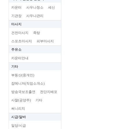
카운터
사우나청소
세신
기관장
사우나관리
마사지
건전마사지
족탕
스포츠마사지
피부마사지
주유소
카운터안내
기타
부동산(중개인)
잡메니저(직업소개소)
방송국보조출연
전단지배포
사찰(공양주)
기타
써니리치
시급/알바
일당/시급