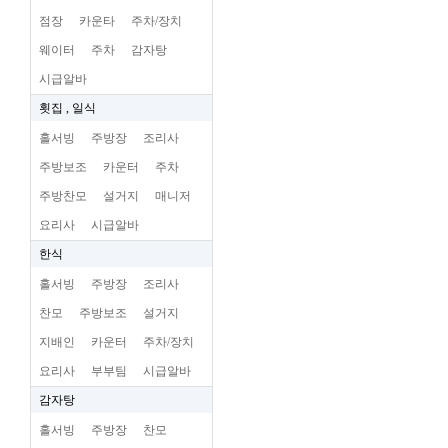
점장
카운타
주차/장치
웨이터
주차
감자탕
시급알바
횟집 , 일식
홀서빙
주방장
조리사
주방보조
카운터
주차
주방찬모
설거지
매니저
요리사
시급알바
한식
홀서빙
주방장
조리사
찬모
주방보조
설거지
지배인
카운터
주차/장치
요리사
부부팀
시급알바
감자탕
홀서빙
주방장
찬모