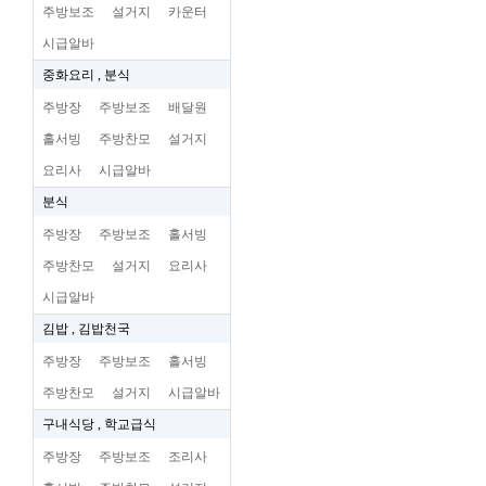
주방보조
설거지
카운터
시급알바
중화요리 , 분식
주방장
주방보조
배달원
홀서빙
주방찬모
설거지
요리사
시급알바
분식
주방장
주방보조
홀서빙
주방찬모
설거지
요리사
시급알바
김밥 , 김밥천국
주방장
주방보조
홀서빙
주방찬모
설거지
시급알바
구내식당 , 학교급식
주방장
주방보조
조리사