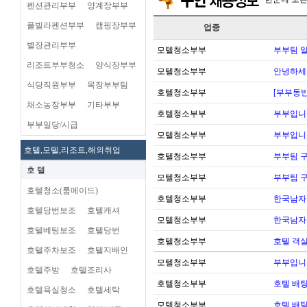
펜션관리부부
양계장부부
플빌라펜션부부
캠핑장부부
업종
별장관리부부
모텔청소부부
부부팀 일
리조트부부청소
양식장부부
모텔청소부부
안녕하세
식당직원부부
목장부부팀
호텔청소부부
[부부동반
채소농장부부
기타부부
호텔청소부부
부부입니
부부일당/시급
모텔청소부부
부부입니
호텔,모텔,리조트,해외취업
호텔청소부부
부부팀 
호 텔
모텔청소부부
부부팀 
호텔청소(룸메이드)
호텔청소부부
한국남자
호텔당번보조
호텔캐셔
모텔청소부부
한국남자
호텔베팅보조
호텔당번
호텔청소부부
호텔 객실
호텔주차보조
호텔지배인
모텔청소부부
부부입니
호텔주방
호텔조리사
호텔청소부부
호텔 배팅
호텔욕실청소
호텔세탁
모텔청소부부
호텔 배팅