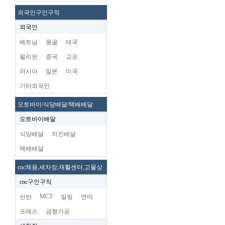
외국인구인구직
외국인
베트남
몽골
태국
필리핀
중국
교포
러시아
일본
미국
기타외국인
오토바이/식당배달/택배배달
오토바이배달
식당배달
치킨배달
택배배달
cnc체용,세차장,재활센터,고물상
cnc구인구직
MCT
선반
밀링
연마
프레스
금형가공