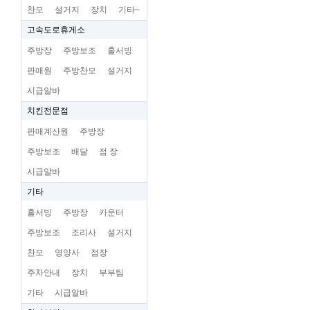
찬모
설거지
장치
기타~
고속도로휴게소
주방장
주방보조
홀서빙
판매원
주방찬모
설거지
시급알바
치킨전문점
판매계산원
주방장
주방보조
배달
점 장
시급알바
기타
홀서빙
주방장
카운터
주방보조
조리사
설거지
찬모
영양사
점장
주차안내
장치
부부팀
기타
시급알바