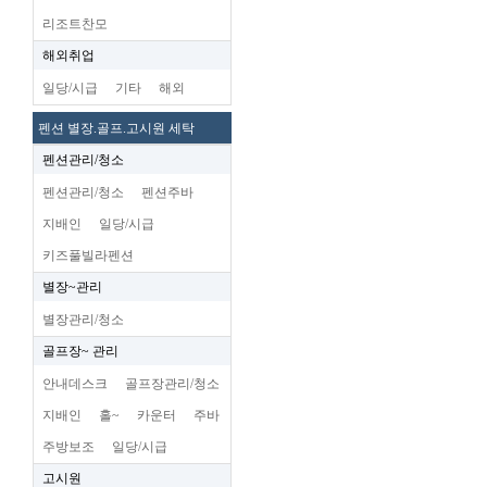
리조트찬모
해외취업
일당/시급
기타
해외
펜션 별장.골프.고시원 세탁
펜션관리/청소
펜션관리/청소
펜션주바
지배인
일당/시급
키즈풀빌라펜션
별장~관리
별장관리/청소
골프장~ 관리
안내데스크
골프장관리/청소
지배인
홀~
카운터
주바
주방보조
일당/시급
고시원