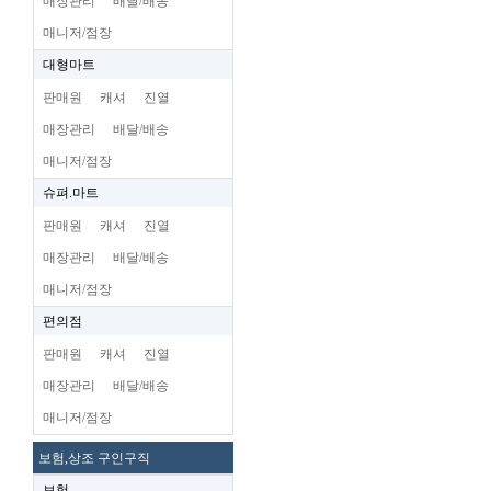
매장관리
배달/배송
매니저/점장
대형마트
판매원
캐셔
진열
매장관리
배달/배송
매니저/점장
슈펴.마트
판매원
캐셔
진열
매장관리
배달/배송
매니저/점장
편의점
판매원
캐셔
진열
매장관리
배달/배송
매니저/점장
보험,상조 구인구직
보험