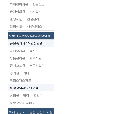
지하철미화원
건물청소
환경미화원
기계설비
일당/시급
건물관리
일당/시급
사무실청소
부동산 공인중개사/직업상담원
공인중개사 / 직업상담원
공인중개사
중개인
부동산직원
사무직원
중개보조원
부동산실장
경리원
기타
직업소개소파트
분양상담사/구인구직
상담원
팀장
영업부
홍보부/전단지배포
회사.공장.가구,용접.생산직.재활