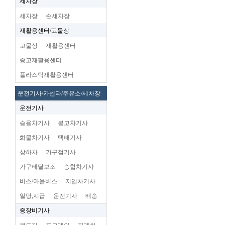
세차장
세차장
손세차장
재활용센터/고물상
고물상
재활용센터
중고재활용센터
플라스틱재활용센터
운전기사/카센타/주유소/세차장
운전기사
승용차기사
봉고차기사
화물차기사
택배기사
상하차
가구점기사
가구배달보조
승합차기사
버스/마을버스
지입차기사
일당,시급
운전기사
배송
중장비기사