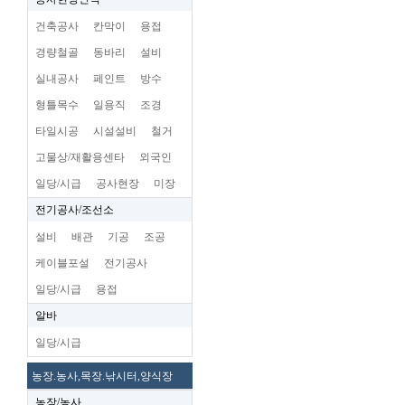
건축공사
칸막이
용접
경량철골
동바리
설비
실내공사
페인트
방수
형틀목수
일용직
조경
타일시공
시설설비
철거
고물상/재활용센타
외국인
일당/시급
공사현장
미장
전기공사/조선소
설비
배관
기공
조공
케이블포설
전기공사
일당/시급
용접
알바
일당/시급
농장.농사,목장.낚시터,양식장
농장/농사