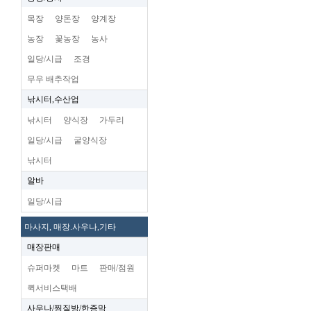
목장
양돈장
양계장
농장
꽃농장
농사
일당/시급
조경
무우 배추작업
낚시터,수산업
낚시터
양식장
가두리
일당/시급
굴양식장
낚시터
알바
일당/시급
마사지, 매장.사우나,기타
매장판매
슈퍼마켓
마트
판매/점원
퀵서비스택배
사우나/찜질방/한증막