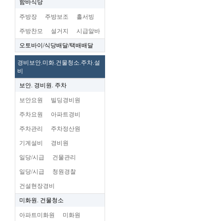
함바식당
주방장
주방보조
홀서빙
주방찬모
설거지
시급알바
오토바이/식당배달/택배배달
경비보안.미화.건물청소.주차.설
비
보안. 경비원. 주차
보안요원
빌딩경비원
주차요원
아파트경비
주차관리
주차정산원
기계설비
경비원
일당/시급
건물관리
일당/시급
청원경찰
건설현장경비
미화원. 건물청소
아파트미화원
미화원