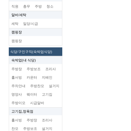
직원
총무
주방
청소
알바/세탁
세탁
일당/시급
캠핑장
캠핑장
식당/구인구직(숙박업식당)
숙박업(내 식당)
주방장
주방보조
조리사
홀서빙
카운터
지배인
주차안내
주방찬모
설거지
영양사
웨이터
고기집
주방이모
시급알바
고기집,정육점
홀서빙
주방장
조리사
찬모
주방보조
설거지