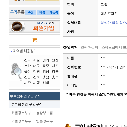
학력
고졸
급여
협의후결정
상세내용
성실한 직원 찾으
사진
연락처
연락하실 때
"스피드잡에서 보
이름
***
전국
서울
경기
인천
부산
대구
광주
대전
전화번호
*** - 직거래 
울산
강원
경남
경북
휴대폰
***
전남
전북
충남
충북
제주
세종
해외
이메일
***
* 빠른 연결을 위해서 소개/파견업체의
부부팀취업구인구직~~
부부팀취업 구인구직
호텔청소부부
농장부부팀
모텔청소부부
양돈장부부
한눈에 보