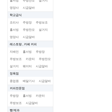
홀서빙
주방찬모
설거지
영양사
시급알바
학교급식
조리사
주방장
주방보조
홀서빙
주방찬모
설거지
영양사
시급알바
레스토랑 , 카페 커피
지배인
홀서빙
주방장
주방보조
카운터
주방찬모
설거지
웨이터
시급알바
정육점
종업원
배달기사
시급알바
커피전문점
주방장
홀서빙
카운터
주방보조
시급알바
빵/제과