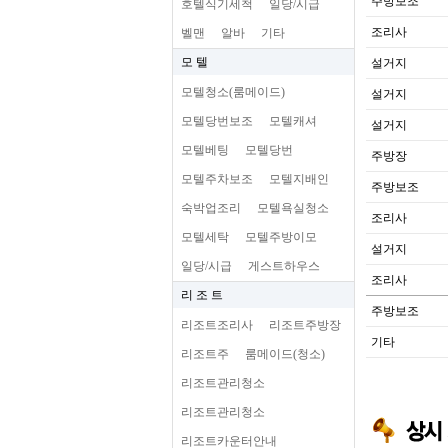
주방보조
호텔식기세척
일당/시급
조리사
벨맨
알바
기타
모 텔
설거지
모텔청소(룸메이드)
설거지
모텔당번보조
모텔캐셔
설거지
모텔베팅
모텔당번
주방장
모텔주차보조
모텔지배인
주방보조
숙박업조리
모텔욕실청소
조리사
모텔세탁
모텔주방이모
설거지
일당/시급
게스트하우스
조리사
리 조 트
주방보조
리조트조리사
리조트주방장
기타
리조트주
룸메이드(청소)
리조트관리청소
리조트관리청소
리조트카운터안내