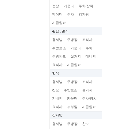
점장
카운타
주차/장치
웨이터
주차
감자탕
시급알바
횟집 , 일식
홀서빙
주방장
조리사
주방보조
카운터
주차
주방찬모
설거지
매니저
요리사
시급알바
한식
홀서빙
주방장
조리사
찬모
주방보조
설거지
지배인
카운터
주차/장치
요리사
부부팀
시급알바
감자탕
홀서빙
주방장
찬모