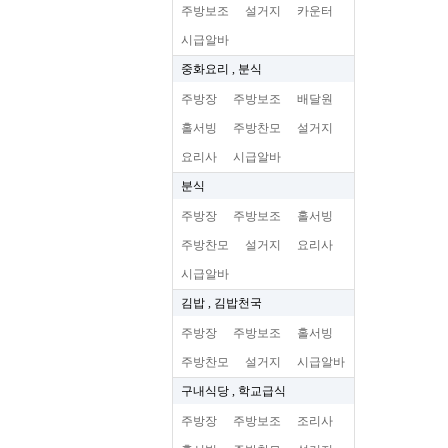
주방보조
설거지
카운터
시급알바
중화요리 , 분식
주방장
주방보조
배달원
홀서빙
주방찬모
설거지
요리사
시급알바
분식
주방장
주방보조
홀서빙
주방찬모
설거지
요리사
시급알바
김밥 , 김밥천국
주방장
주방보조
홀서빙
주방찬모
설거지
시급알바
구내식당 , 학교급식
주방장
주방보조
조리사