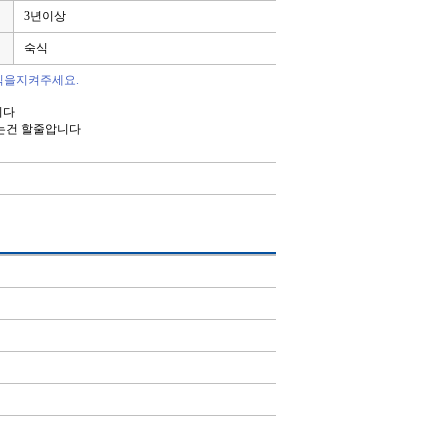
3년이상
숙식
칙을지켜주세요.
니다
는건 할줄압니다