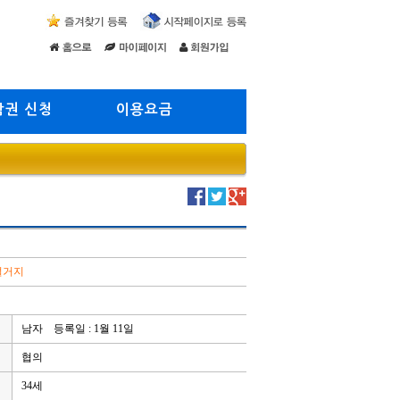
람권 신청
이용요금
 설거지
남자 등록일 : 1월 11일
협의
34세