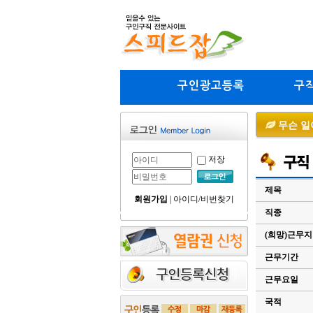
구인광고등록
구
무슨 일
저장
제목
회원가입
|
아이디/비번찾기
직종
(희망)근무
근무기간
근무요일
국적