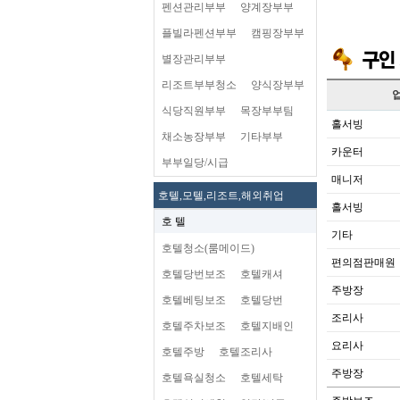
펜션관리부부
양계장부부
플빌라펜션부부
캠핑장부부
별장관리부부
리조트부부청소
양식장부부
식당직원부부
목장부부팀
홀서빙
채소농장부부
기타부부
카운터
부부일당/시급
매니저
호텔,모텔,리조트,해외취업
홀서빙
호 텔
기타
호텔청소(룸메이드)
편의점판매원
호텔당번보조
호텔캐셔
주방장
호텔베팅보조
호텔당번
조리사
호텔주차보조
호텔지배인
요리사
호텔주방
호텔조리사
주방장
호텔욕실청소
호텔세탁