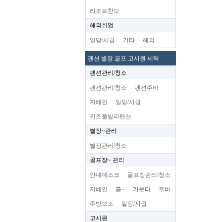
리조트찬모
해외취업
일당/시급
기타
해외
펜션 별장.골프.고시원 세탁
펜션관리/청소
펜션관리/청소
펜션주바
지배인
일당/시급
키즈풀빌라펜션
별장~관리
별장관리/청소
골프장~ 관리
안내데스크
골프장관리/청소
지배인
홀~
카운터
주바
주방보조
일당/시급
고시원