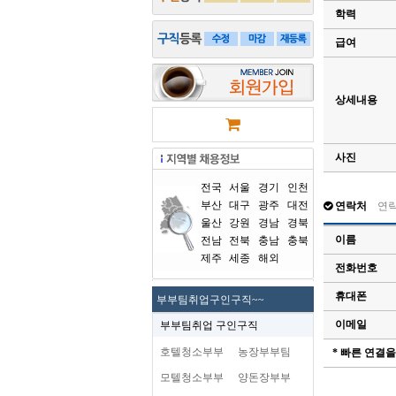
학력
급여
상세내용
사진
전국
서울
경기
인천
부산
대구
광주
대전
연락처
연
울산
강원
경남
경북
이름
전남
전북
충남
충북
제주
세종
해외
전화번호
휴대폰
부부팀취업구인구직~~
이메일
부부팀취업 구인구직
호텔청소부부
농장부부팀
* 빠른 연결
모텔청소부부
양돈장부부