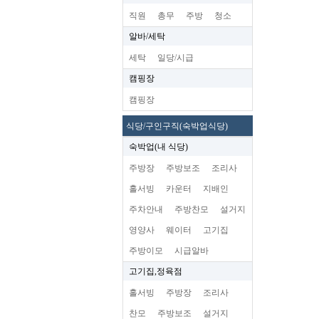
직원
총무
주방
청소
알바/세탁
세탁
일당/시급
캠핑장
캠핑장
식당/구인구직(숙박업식당)
숙박업(내 식당)
주방장
주방보조
조리사
홀서빙
카운터
지배인
주차안내
주방찬모
설거지
영양사
웨이터
고기집
주방이모
시급알바
고기집,정육점
홀서빙
주방장
조리사
찬모
주방보조
설거지