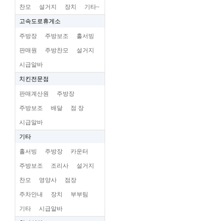
찬모
설거지
장치
기타~
고속도로휴게소
주방장
주방보조
홀서빙
판매원
주방찬모
설거지
시급알바
치킨전문점
판매계산원
주방장
주방보조
배달
점 장
시급알바
기타
홀서빙
주방장
카운터
주방보조
조리사
설거지
찬모
영양사
점장
주차안내
장치
부부팀
기타
시급알바