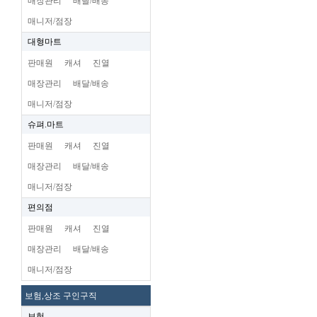
매장관리
배달/배송
매니저/점장
대형마트
판매원
캐셔
진열
매장관리
배달/배송
매니저/점장
슈펴.마트
판매원
캐셔
진열
매장관리
배달/배송
매니저/점장
편의점
판매원
캐셔
진열
매장관리
배달/배송
매니저/점장
보험,상조 구인구직
보험