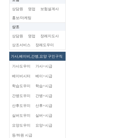
상담원
영업
보험설계사
홍보/마케팅
상조
상담원
영업
장례지도사
상조서비스
장례도우미
가사,베이비,간병,요양 구인구직
가사도우미
가사+시급
베이비시터
베이+시급
학습도우미
학습+시급
간병도우미
간병+시급
산후도우미
산후+시급
실버도우미
실버+시급
요양도우미
요양+시급
등/하원 시급