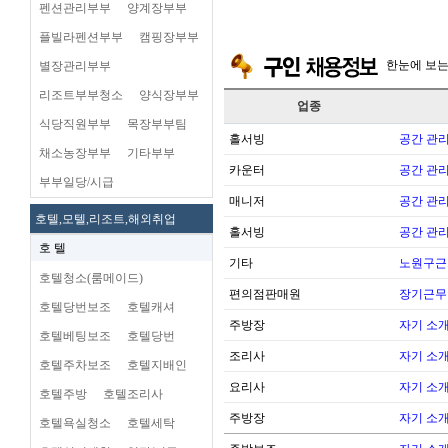
펜션관리부부
양계장부부
플빌라펜션부부
캠핑장부부
한눈에 보
별장관리부부
리조트부부청소
양식장부부
업종
식당직원부부
목장부부팀
홀서빙
공간 관리
채소농장부부
기타부부
카운터
공간 관리
부부일당/시급
매니저
공간 관리
호텔,모텔,리조트,해외취업
홀서빙
공간 관리
호 텔
기타
노원구근
호텔청소(룸메이드)
편의점판매원
장기근무
호텔당번보조
호텔캐셔
주방장
자기 소
호텔베팅보조
호텔당번
조리사
자기 소
호텔주차보조
호텔지배인
요리사
자기 소
호텔주방
호텔조리사
주방장
자기 소
호텔욕실청소
호텔세탁