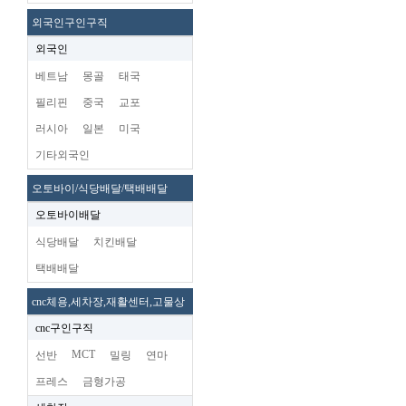
외국인구인구직
외국인
베트남
몽골
태국
필리핀
중국
교포
러시아
일본
미국
기타외국인
오토바이/식당배달/택배배달
오토바이배달
식당배달
치킨배달
택배배달
cnc체용,세차장,재활센터,고물상
cnc구인구직
MCT
선반
밀링
연마
프레스
금형가공