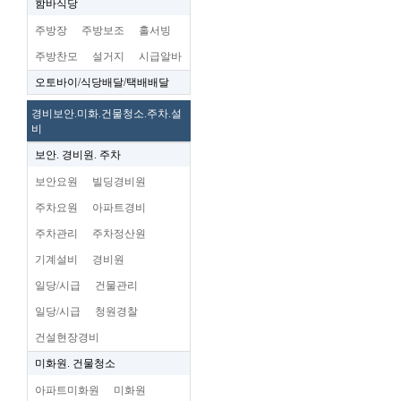
함바식당
주방장
주방보조
홀서빙
주방찬모
설거지
시급알바
오토바이/식당배달/택배배달
경비보안.미화.건물청소.주차.설
비
보안. 경비원. 주차
보안요원
빌딩경비원
주차요원
아파트경비
주차관리
주차정산원
기계설비
경비원
일당/시급
건물관리
일당/시급
청원경찰
건설현장경비
미화원. 건물청소
아파트미화원
미화원