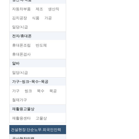
자동차부품
제조
생산직
김치공장
식품
가공
일당/시급
전자/휴대폰
휴대폰조립
반도체
휴대폰검사
알바
일당/시급
가구~씽크~목수~목공
가구
씽크
목수
목공
철재가구
재활용고물상
재활용센타
고물상
건설현장.단순노무.외국인인력
공사현장인력