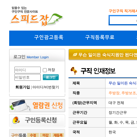
구인구직 직거래
구인광고등록
구직등록무료
무슨 일이든 숙식지원만 된다
저장
제목
무슨 일이든 숙
회원가입
|
아이디/비번찾기
직종
주방장, 주방보조,
(희망)근무지역
대구 전체
근무기간
장기간근무
근무요일
월, 화, 수, 목, 금,
국적
한국