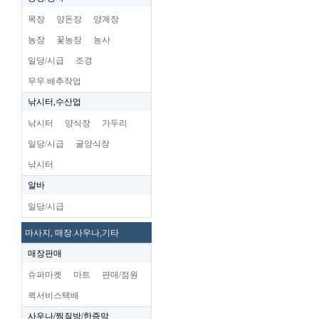
목장
양돈장
양계장
농장
꽃농장
농사
일당/시급
조경
무우 배추작업
낚시터,수산업
낚시터
양식장
가두리
일당/시급
굴양식장
낚시터
알바
일당/시급
마사지, 매장.사우나,기타
매장판매
슈퍼마켓
마트
판매/점원
퀵서비스택배
사우나/찜질방/한증막