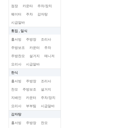
점장
카운타
주차/장치
웨이터
주차
감자탕
시급알바
횟집 , 일식
홀서빙
주방장
조리사
주방보조
카운터
주차
주방찬모
설거지
매니저
요리사
시급알바
한식
홀서빙
주방장
조리사
찬모
주방보조
설거지
지배인
카운터
주차/장치
요리사
부부팀
시급알바
감자탕
홀서빙
주방장
찬모