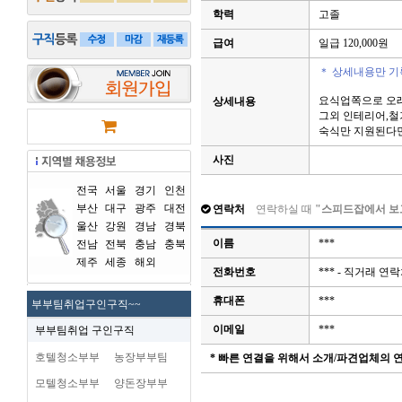
학력
고졸
급여
일급 120,000원
＊ 상세내용만 기
요식업쪽으로 오
상세내용
그외 인테리어,
숙식만 지원된다
사진
전국
서울
경기
인천
부산
대구
광주
대전
연락처
연락하실 때
"스피드잡에서 보
울산
강원
경남
경북
이름
***
전남
전북
충남
충북
제주
세종
해외
전화번호
*** - 직거래 
휴대폰
***
부부팀취업구인구직~~
이메일
***
부부팀취업 구인구직
호텔청소부부
농장부부팀
* 빠른 연결을 위해서 소개/파견업체의
모텔청소부부
양돈장부부