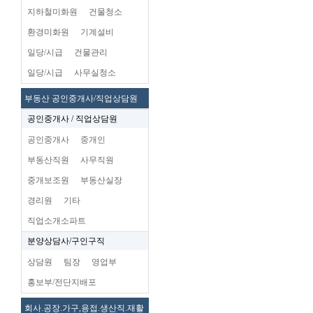
지하철미화원
건물청소
환경미화원
기계설비
일당/시급
건물관리
일당/시급
사무실청소
부동산 공인중개사/직업상담원
공인중개사 / 직업상담원
공인중개사
중개인
부동산직원
사무직원
중개보조원
부동산실장
경리원
기타
직업소개소파트
분양상담사/구인구직
상담원
팀장
영업부
홍보부/전단지배포
회사.공장.가구,용접.생산직.재활