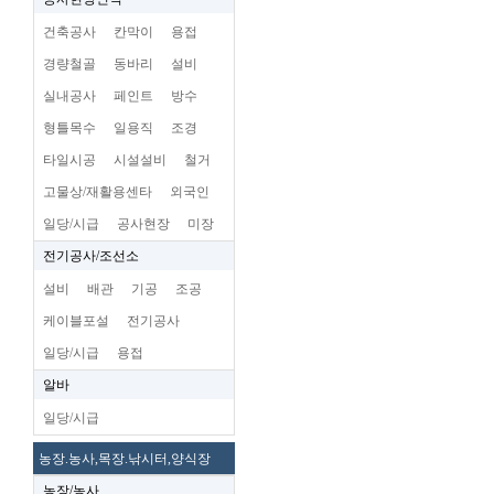
건축공사
칸막이
용접
경량철골
동바리
설비
실내공사
페인트
방수
형틀목수
일용직
조경
타일시공
시설설비
철거
고물상/재활용센타
외국인
일당/시급
공사현장
미장
전기공사/조선소
설비
배관
기공
조공
케이블포설
전기공사
일당/시급
용접
알바
일당/시급
농장.농사,목장.낚시터,양식장
농장/농사