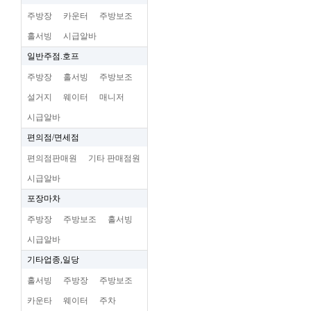
주방장
카운터
주방보조
홀서빙
시급알바
일반주점.호프
주방장
홀서빙
주방보조
설거지
웨이터
매니저
시급알바
편의점/면세점
편의점판매원
기타 판매점원
시급알바
포장마차
주방장
주방보조
홀서빙
시급알바
기타업종,일당
홀서빙
주방장
주방보조
카운타
웨이터
주차