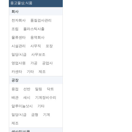
용고물상,식품
회사
전자회사
품질검사관리
조립
플라스틱사출
물류센타
용역회사
시설관리
사무직
포장
일당/시급
사무보조
영업사원
가공
공업사
카센타
기타
제조
공장
용접
선반
밀링
닥트
배관
새시
기계정비수리
알루미늄삿시
기타
일당/시급
금형
기계
제조
생산직/식품