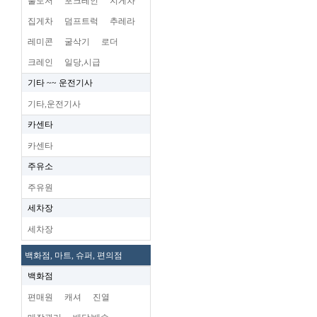
불도저
포크레인
지게차
집게차
덤프트럭
추레라
레미콘
굴삭기
로더
크레인
일당,시급
기타 ~~ 운전기사
기타,운전기사
카센타
카센타
주유소
주유원
세차장
세차장
백화점, 마트, 슈퍼, 편의점
백화점
편매원
캐셔
진열