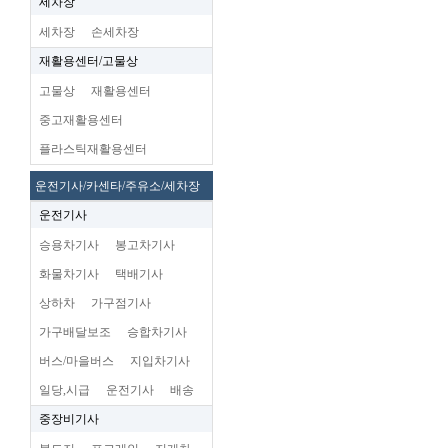
세차장
세차장
손세차장
재활용센터/고물상
고물상
재활용센터
중고재활용센터
플라스틱재활용센터
운전기사/카센타/주유소/세차장
운전기사
승용차기사
봉고차기사
화물차기사
택배기사
상하차
가구점기사
가구배달보조
승합차기사
버스/마을버스
지입차기사
일당,시급
운전기사
배송
중장비기사