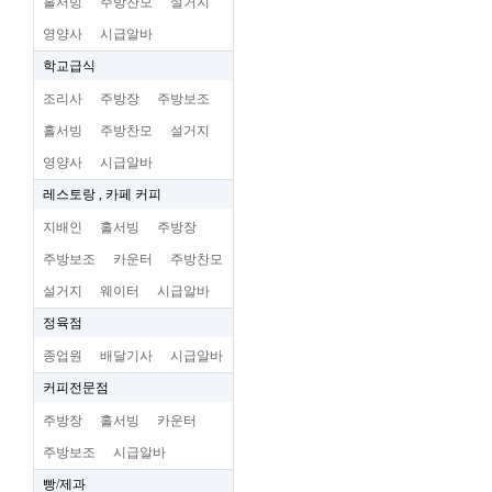
홀서빙
주방찬모
설거지
영양사
시급알바
학교급식
조리사
주방장
주방보조
홀서빙
주방찬모
설거지
영양사
시급알바
레스토랑 , 카페 커피
지배인
홀서빙
주방장
주방보조
카운터
주방찬모
설거지
웨이터
시급알바
정육점
종업원
배달기사
시급알바
커피전문점
주방장
홀서빙
카운터
주방보조
시급알바
빵/제과