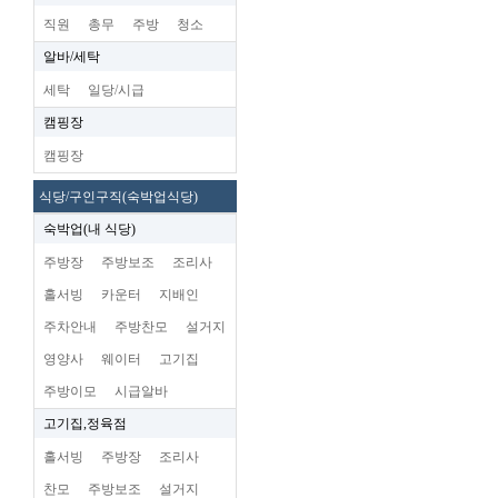
직원
총무
주방
청소
알바/세탁
세탁
일당/시급
캠핑장
캠핑장
식당/구인구직(숙박업식당)
숙박업(내 식당)
주방장
주방보조
조리사
홀서빙
카운터
지배인
주차안내
주방찬모
설거지
영양사
웨이터
고기집
주방이모
시급알바
고기집,정육점
홀서빙
주방장
조리사
찬모
주방보조
설거지