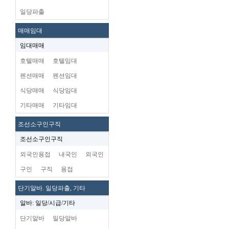
일당파출
매매임대
임대매매
호텔매매
호텔임대
펜션매매
펜션임대
식당매매
식당임대
기타매매
기타임대
조선소구인구직
조선소구인구직
외국인용접
내국인
외국인
구인
구직
용접
단기알바. 일당파출, 기타
알바: 일당/시급/기타
단기알바
일당알바