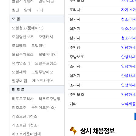
주방보조
자기 소
호텔식기세척
일당/시급
조리사
자기 소
벨맨
알바
기타
모 텔
설거지
청소/이사
모텔청소(룸메이드)
설거지
청소/이사
모텔당번보조
모텔캐셔
설거지
청소/이사
모텔베팅
모텔당번
주방장
안녕하세
모텔주차보조
모텔지배인
주방보조
안녕하세
숙박업조리
모텔욕실청소
조리사
안녕하세
모텔세탁
모텔주방이모
설거지
안녕하세
일당/시급
게스트하우스
조리사
안녕하세
리 조 트
주방보조
안녕하세
리조트조리사
리조트주방장
기타
숙식제공
리조트주
룸메이드(청소)
리조트관리청소
리조트관리청소
리조트카운터안내