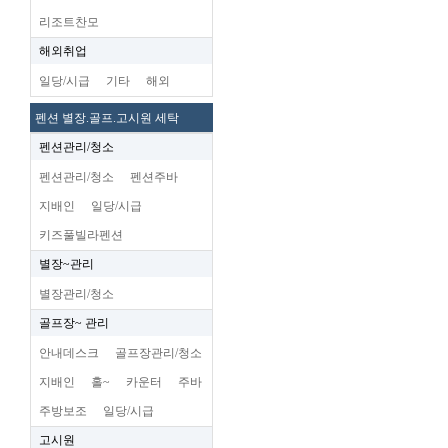
리조트찬모
해외취업
일당/시급
기타
해외
펜션 별장.골프.고시원 세탁
펜션관리/청소
펜션관리/청소
펜션주바
지배인
일당/시급
키즈풀빌라펜션
별장~관리
별장관리/청소
골프장~ 관리
안내데스크
골프장관리/청소
지배인
홀~
카운터
주바
주방보조
일당/시급
고시원