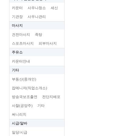
카운터
사우나청소
세신
기관장
사우나관리
마사지
건전마사지
족탕
스포츠마사지
피부마사지
주유소
카운터안내
기타
부동산(중개인)
잡메니저(직업소개소)
방송국보조출연
전단지배포
사찰(공양주)
기타
써니리치
시급/알바
일당/시급