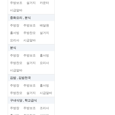
주방보조
설거지
카운터
시급알바
중화요리 , 분식
주방장
주방보조
배달원
홀서빙
주방찬모
설거지
요리사
시급알바
분식
주방장
주방보조
홀서빙
주방찬모
설거지
요리사
시급알바
김밥 , 김밥천국
주방장
주방보조
홀서빙
주방찬모
설거지
시급알바
구내식당 , 학교급식
주방장
주방보조
조리사