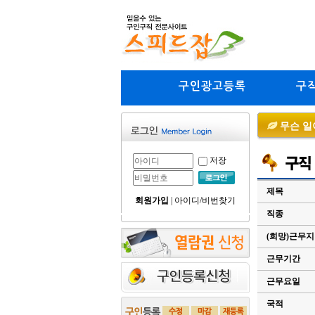
구인광고등록
구
무슨 일
저장
제목
회원가입
|
아이디/비번찾기
직종
(희망)근무
근무기간
근무요일
국적