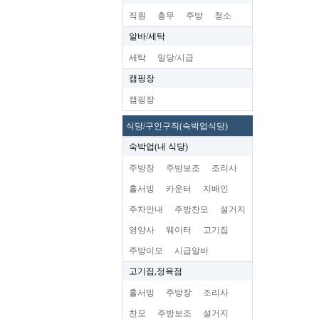
직원
총무
주방
청소
알바/세탁
세탁
일당/시급
캠핑장
캠핑장
식당/구인구직(숙박업식당)
숙박업(내 식당)
주방장
주방보조
조리사
홀서빙
카운터
지배인
주차안내
주방찬모
설거지
영양사
웨이터
고기집
주방이모
시급알바
고기집,정육점
홀서빙
주방장
조리사
찬모
주방보조
설거지