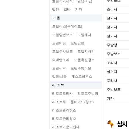
주방보조
호텔식기세척
일당/시급
조리사
벨맨
알바
기타
모 텔
설거지
모텔청소(룸메이드)
설거지
모텔당번보조
모텔캐셔
설거지
모텔베팅
모텔당번
주방장
모텔주차보조
모텔지배인
주방보조
숙박업조리
모텔욕실청소
조리사
모텔세탁
모텔주방이모
설거지
일당/시급
게스트하우스
조리사
리 조 트
주방보조
리조트조리사
리조트주방장
기타
리조트주
룸메이드(청소)
리조트관리청소
리조트관리청소
리조트카운터안내