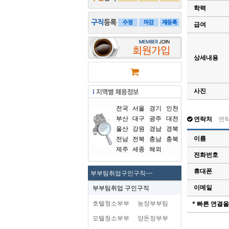
학력
급여
상세내용
사진
전국
서울
경기
인천
부산
대구
광주
대전
연락처
연
울산
강원
경남
경북
이름
전남
전북
충남
충북
제주
세종
해외
전화번호
휴대폰
부부팀취업구인구직~~
이메일
부부팀취업 구인구직
호텔청소부부
농장부부팀
* 빠른 연결
모텔청소부부
양돈장부부