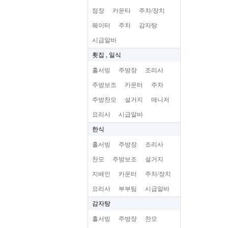
점장
카운타
주차/장치
웨이터
주차
감자탕
시급알바
횟집 , 일식
홀서빙
주방장
조리사
주방보조
카운터
주차
주방찬모
설거지
매니저
요리사
시급알바
한식
홀서빙
주방장
조리사
찬모
주방보조
설거지
지배인
카운터
주차/장치
요리사
부부팀
시급알바
감자탕
홀서빙
주방장
찬모