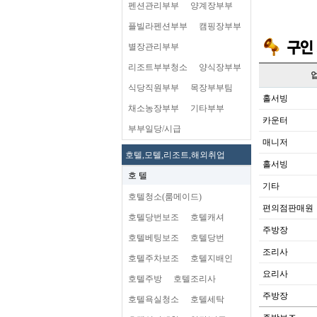
펜션관리부부
양계장부부
플빌라펜션부부
캠핑장부부
별장관리부부
리조트부부청소
양식장부부
식당직원부부
목장부부팀
홀서빙
채소농장부부
기타부부
카운터
부부일당/시급
매니저
호텔,모텔,리조트,해외취업
홀서빙
호 텔
기타
호텔청소(룸메이드)
편의점판매원
호텔당번보조
호텔캐셔
주방장
호텔베팅보조
호텔당번
조리사
호텔주차보조
호텔지배인
요리사
호텔주방
호텔조리사
주방장
호텔욕실청소
호텔세탁