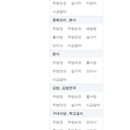
주방보조
설거지
카운터
시급알바
중화요리 , 분식
주방장
주방보조
배달원
홀서빙
주방찬모
설거지
요리사
시급알바
분식
주방장
주방보조
홀서빙
주방찬모
설거지
요리사
시급알바
김밥 , 김밥천국
주방장
주방보조
홀서빙
주방찬모
설거지
시급알바
구내식당 , 학교급식
주방장
주방보조
조리사