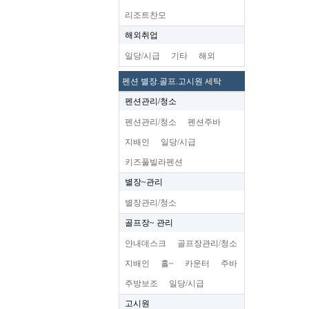
리조트찬모
해외취업
일당/시급
기타
해외
펜션 별장.골프.고시원 세탁
펜션관리/청소
펜션관리/청소
펜션주바
지배인
일당/시급
키즈풀빌라펜션
별장~관리
별장관리/청소
골프장~ 관리
안내데스크
골프장관리/청소
지배인
홀~
카운터
주바
주방보조
일당/시급
고시원