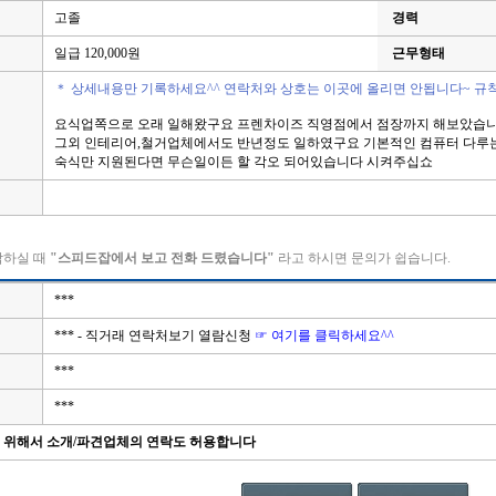
고졸
경력
일급 120,000원
근무형태
＊ 상세내용만 기록하세요^^ 연락처와 상호는 이곳에 올리면 안됩니다~ 규
요식업쪽으로 오래 일해왔구요 프렌차이즈 직영점에서 점장까지 해보았습
그외 인테리어,철거업체에서도 반년정도 일하였구요 기본적인 컴퓨터 다루
숙식만 지원된다면 무슨일이든 할 각오 되어있습니다 시켜주십쇼
락하실 때
"스피드잡에서 보고 전화 드렸습니다"
라고 하시면 문의가 쉽습니다.
***
*** - 직거래 연락처보기 열람신청
☞ 여기를 클릭하세요^^
***
***
을 위해서 소개/파견업체의 연락도 허용합니다