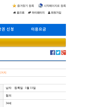
람권 신청
이용요금
 설거지
남자 등록일 : 1월 11일
협의
34세