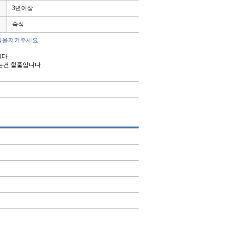
3년이상
숙식
칙을지켜주세요.
니다
는건 할줄압니다