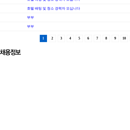
호텔 배팅 및 청소 경력자 모십니다
부부
부부
1
2
3
4
5
6
7
8
9
10