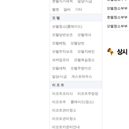
호텔식기세척
일당/시급
모텔청소부부
벨맨
알바
기타
호텔청소부부
모 텔
모텔청소부부
모텔청소(룸메이드)
모텔당번보조
모텔캐셔
모텔베팅
모텔당번
모텔주차보조
모텔지배인
숙박업조리
모텔욕실청소
모텔세탁
모텔주방이모
일당/시급
게스트하우스
리 조 트
리조트조리사
리조트주방장
리조트주
룸메이드(청소)
리조트관리청소
리조트관리청소
리조트카운터안내