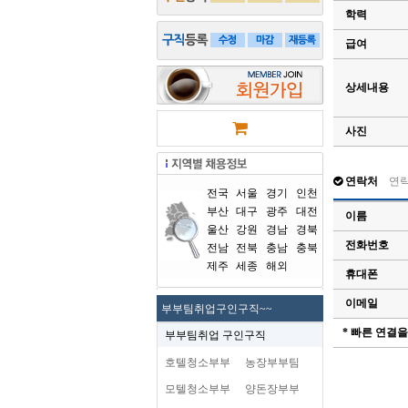
학력
급여
상세내용
사진
연락처
연
전국
서울
경기
인천
부산
대구
광주
대전
이름
울산
강원
경남
경북
전화번호
전남
전북
충남
충북
제주
세종
해외
휴대폰
이메일
부부팀취업구인구직~~
* 빠른 연결
부부팀취업 구인구직
호텔청소부부
농장부부팀
모텔청소부부
양돈장부부