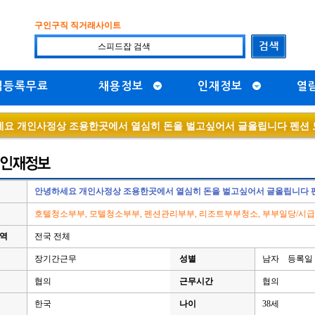
구인구직 직거래사이트
직등록무료
채용정보
인재정보
열
요 개인사정상 조용한곳에서 열심히 돈을 벌고싶어서 글올립니다 펜션 
안녕하세요 개인사정상 조용한곳에서 열심히 돈을 벌고싶어서 글올립니다 펜
호텔청소부부, 모텔청소부부, 펜션관리부부, 리조트부부청소, 부부일당/시급
지역
전국 전체
장기간근무
성별
남자 등록일 :
협의
근무시간
협의
한국
나이
38세