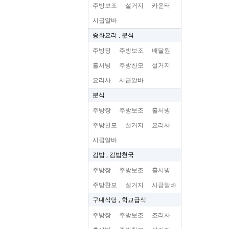
주방보조
설거지
카운터
시급알바
중화요리 , 분식
주방장
주방보조
배달원
홀서빙
주방찬모
설거지
요리사
시급알바
분식
주방장
주방보조
홀서빙
주방찬모
설거지
요리사
시급알바
김밥 , 김밥천국
주방장
주방보조
홀서빙
주방찬모
설거지
시급알바
구내식당 , 학교급식
주방장
주방보조
조리사