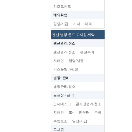
리조트찬모
해외취업
일당/시급
기타
해외
펜션 별장.골프.고시원 세탁
펜션관리/청소
펜션관리/청소
펜션주바
지배인
일당/시급
키즈풀빌라펜션
별장~관리
별장관리/청소
골프장~ 관리
안내데스크
골프장관리/청소
지배인
홀~
카운터
주바
주방보조
일당/시급
고시원