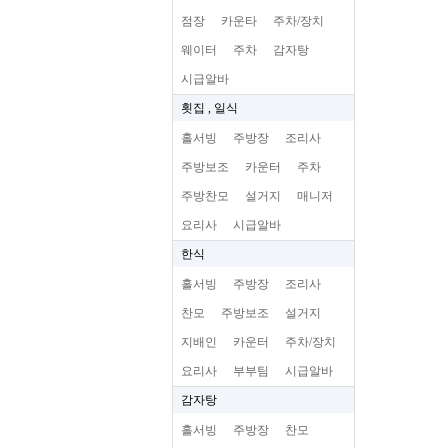
점장
카운타
주차/장치
웨이터
주차
감자탕
시급알바
횟집 , 일식
홀서빙
주방장
조리사
주방보조
카운터
주차
주방찬모
설거지
매니저
요리사
시급알바
한식
홀서빙
주방장
조리사
찬모
주방보조
설거지
지배인
카운터
주차/장치
요리사
부부팀
시급알바
감자탕
홀서빙
주방장
찬모