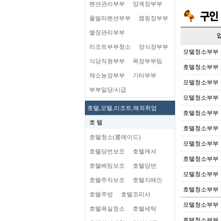
펜션관리부부
양계장부부
플빌라펜션부부
캠핑장부부
별장관리부부
리조트부부청소
양식장부부
모텔청소부부
식당직원부부
목장부부팀
호텔청소부부
채소농장부부
기타부부
모텔청소부부
부부일당/시급
모텔청소부부
호텔,모텔,리조트,해외취업
호텔청소부부
호 텔
호텔청소부부
호텔청소(룸메이드)
모텔청소부부
호텔당번보조
호텔캐셔
호텔청소부부
호텔베팅보조
호텔당번
모텔청소부부
호텔주차보조
호텔지배인
호텔청소부부
호텔주방
호텔조리사
모텔청소부부
호텔욕실청소
호텔세탁
호텔청소부부