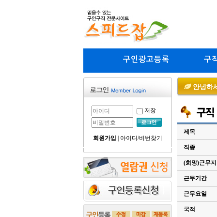
구인광고등록
구
안녕하세
저장
제목
회원가입
|
아이디/비번찾기
직종
(희망)근무
근무기간
근무요일
국적