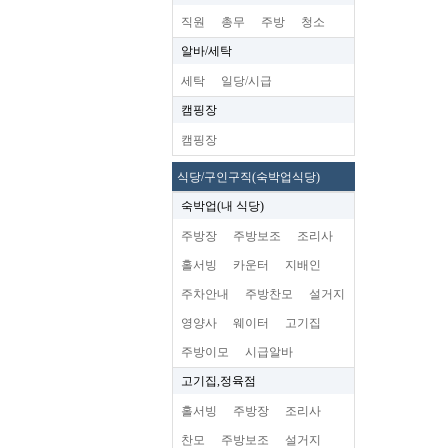
직원
총무
주방
청소
알바/세탁
세탁
일당/시급
캠핑장
캠핑장
식당/구인구직(숙박업식당)
숙박업(내 식당)
주방장
주방보조
조리사
홀서빙
카운터
지배인
주차안내
주방찬모
설거지
영양사
웨이터
고기집
주방이모
시급알바
고기집,정육점
홀서빙
주방장
조리사
찬모
주방보조
설거지