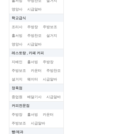
홀서빙
주방찬모
설거지
영양사
시급알바
학교급식
조리사
주방장
주방보조
홀서빙
주방찬모
설거지
영양사
시급알바
레스토랑 , 카페 커피
지배인
홀서빙
주방장
주방보조
카운터
주방찬모
설거지
웨이터
시급알바
정육점
종업원
배달기사
시급알바
커피전문점
주방장
홀서빙
카운터
주방보조
시급알바
빵/제과