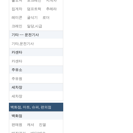
불도저
포크레인
지게차
집게차
덤프트럭
추레라
레미콘
굴삭기
로더
크레인
일당,시급
기타 ~~ 운전기사
기타,운전기사
카센타
카센타
주유소
주유원
세차장
세차장
백화점, 마트, 슈퍼, 편의점
백화점
편매원
캐셔
진열