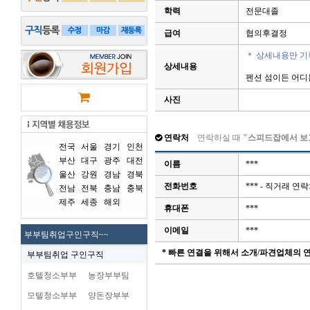
학력
전문대졸
급여
협의후결정
＊ 상세내용만 기
상세내용
펜션 섬이든 어디
사진
연락처
연락하실 때
"스피드잡에서 보
전국
서울
경기
인천
부산
대구
광주
대전
이름
***
울산
강원
경남
경북
전화번호
*** - 직거래 
전남
전북
충남
충북
제주
세종
해외
휴대폰
***
이메일
***
부부팀취업구인구직~~
* 빠른 연결을 위해서 소개/파견업체의
부부팀취업 구인구직
호텔청소부부
농장부부팀
모텔청소부부
양돈장부부