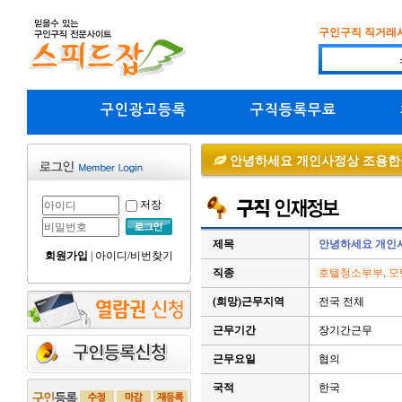
구인구직 직거래
구인광고등록
구직등록무료
안녕하세요 개인사정상 조용한곳
저장
제목
안녕하세요 개인사
회원가입
|
아이디/비번찾기
직종
호텔청소부부, 모
(희망)근무지역
전국 전체
근무기간
장기간근무
근무요일
협의
국적
한국