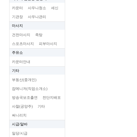
카운터
사우나청소
세신
기관장
사우나관리
마사지
건전마사지
족탕
스포츠마사지
피부마사지
주유소
카운터안내
기타
부동산(중개인)
잡메니저(직업소개소)
방송국보조출연
전단지배포
사찰(공양주)
기타
써니리치
시급/알바
일당/시급