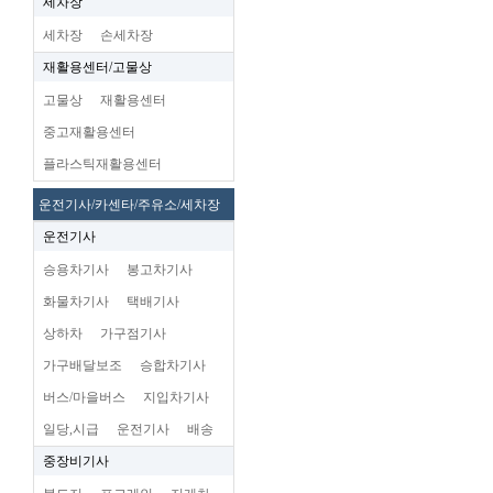
세차장
세차장
손세차장
재활용센터/고물상
고물상
재활용센터
중고재활용센터
플라스틱재활용센터
운전기사/카센타/주유소/세차장
운전기사
승용차기사
봉고차기사
화물차기사
택배기사
상하차
가구점기사
가구배달보조
승합차기사
버스/마을버스
지입차기사
일당,시급
운전기사
배송
중장비기사