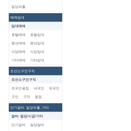
일당파출
매매임대
임대매매
호텔매매
호텔임대
펜션매매
펜션임대
식당매매
식당임대
기타매매
기타임대
조선소구인구직
조선소구인구직
외국인용접
내국인
외국인
구인
구직
용접
단기알바. 일당파출, 기타
알바: 일당/시급/기타
단기알바
일당알바