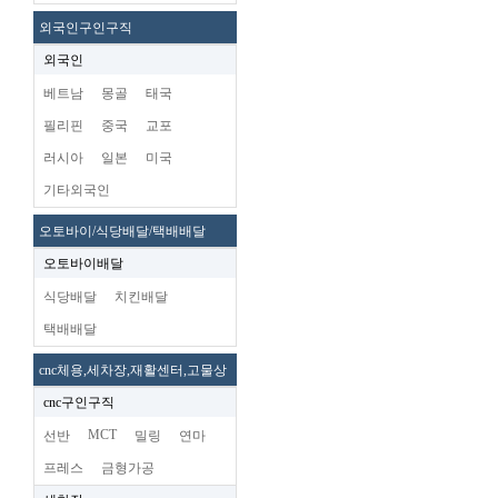
외국인구인구직
외국인
베트남
몽골
태국
필리핀
중국
교포
러시아
일본
미국
기타외국인
오토바이/식당배달/택배배달
오토바이배달
식당배달
치킨배달
택배배달
cnc체용,세차장,재활센터,고물상
cnc구인구직
MCT
선반
밀링
연마
프레스
금형가공