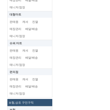
매장관리
배달/배송
매니저/점장
대형마트
판매원
캐셔
진열
매장관리
배달/배송
매니저/점장
슈펴.마트
판매원
캐셔
진열
매장관리
배달/배송
매니저/점장
편의점
판매원
캐셔
진열
매장관리
배달/배송
매니저/점장
보험,상조 구인구직
보험