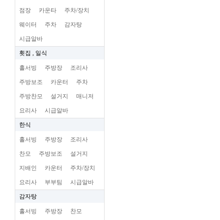
점장
카운타
주차/장치
웨이터
주차
감자탕
시급알바
횟집 , 일식
홀서빙
주방장
조리사
주방보조
카운터
주차
주방찬모
설거지
매니저
요리사
시급알바
한식
홀서빙
주방장
조리사
찬모
주방보조
설거지
지배인
카운터
주차/장치
요리사
부부팀
시급알바
감자탕
홀서빙
주방장
찬모