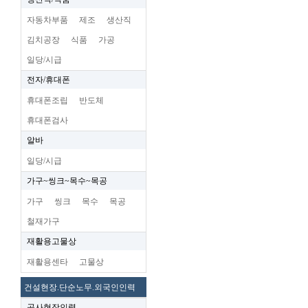
자동차부품
제조
생산직
김치공장
식품
가공
일당/시급
전자/휴대폰
휴대폰조립
반도체
휴대폰검사
알바
일당/시급
가구~씽크~목수~목공
가구
씽크
목수
목공
철재가구
재활용고물상
재활용센타
고물상
건설현장.단순노무.외국인인력
공사현장인력