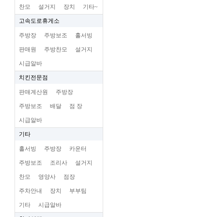
찬모
설거지
장치
기타~
고속도로휴게소
주방장
주방보조
홀서빙
판매원
주방찬모
설거지
시급알바
치킨전문점
판매계산원
주방장
주방보조
배달
점 장
시급알바
기타
홀서빙
주방장
카운터
주방보조
조리사
설거지
찬모
영양사
점장
주차안내
장치
부부팀
기타
시급알바