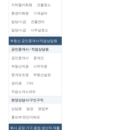
지하철미화원
건물청소
환경미화원
기계설비
일당/시급
건물관리
일당/시급
사무실청소
부동산 공인중개사/직업상담원
공인중개사 / 직업상담원
공인중개사
중개인
부동산직원
사무직원
중개보조원
부동산실장
경리원
기타
직업소개소파트
분양상담사/구인구직
상담원
팀장
영업부
홍보부/전단지배포
회사.공장.가구,용접.생산직.재활