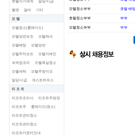
호텔식기세척
일당/시급
모텔청소부부
호텔 배팅
벨맨
알바
기타
호텔청소부부
부부
모 텔
모텔청소부부
부부
모텔청소(룸메이드)
모텔당번보조
모텔캐셔
모텔베팅
모텔당번
모텔주차보조
모텔지배인
숙박업조리
모텔욕실청소
모텔세탁
모텔주방이모
일당/시급
게스트하우스
리 조 트
리조트조리사
리조트주방장
리조트주
룸메이드(청소)
리조트관리청소
리조트관리청소
리조트카운터안내