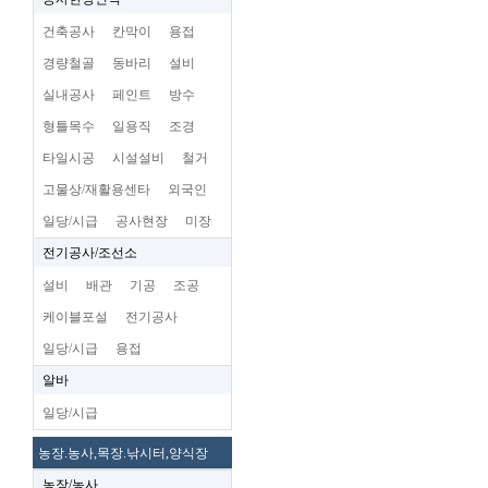
건축공사
칸막이
용접
경량철골
동바리
설비
실내공사
페인트
방수
형틀목수
일용직
조경
타일시공
시설설비
철거
고물상/재활용센타
외국인
일당/시급
공사현장
미장
전기공사/조선소
설비
배관
기공
조공
케이블포설
전기공사
일당/시급
용접
알바
일당/시급
농장.농사,목장.낚시터,양식장
농장/농사