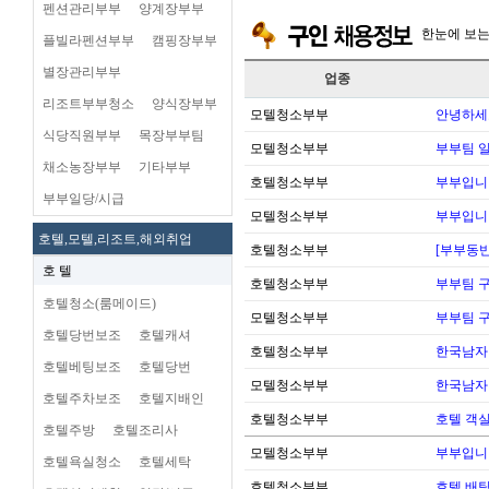
펜션관리부부
양계장부부
한눈에 보
플빌라펜션부부
캠핑장부부
별장관리부부
업종
리조트부부청소
양식장부부
모텔청소부부
안녕하세
식당직원부부
목장부부팀
모텔청소부부
부부팀 일
채소농장부부
기타부부
호텔청소부부
부부입니
부부일당/시급
모텔청소부부
부부입니
호텔,모텔,리조트,해외취업
호텔청소부부
[부부동반
호 텔
호텔청소부부
부부팀 
호텔청소(룸메이드)
모텔청소부부
부부팀 
호텔당번보조
호텔캐셔
호텔청소부부
한국남자
호텔베팅보조
호텔당번
모텔청소부부
한국남자
호텔주차보조
호텔지배인
호텔청소부부
호텔 객실
호텔주방
호텔조리사
모텔청소부부
부부입니
호텔욕실청소
호텔세탁
호텔청소부부
호텔 배팅