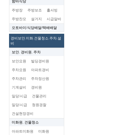
함바식당
주방장
주방보조
홀서빙
주방찬모
설거지
시급알바
오토바이/식당배달/택배배달
경비보안.미화.건물청소.주차.설
비
보안. 경비원. 주차
보안요원
빌딩경비원
주차요원
아파트경비
주차관리
주차정산원
기계설비
경비원
일당/시급
건물관리
일당/시급
청원경찰
건설현장경비
미화원. 건물청소
아파트미화원
미화원