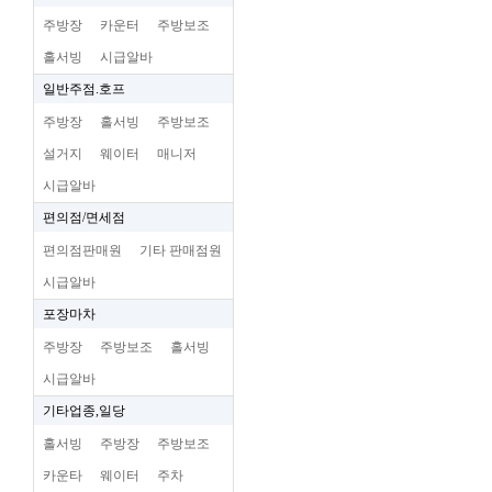
주방장
카운터
주방보조
홀서빙
시급알바
일반주점.호프
주방장
홀서빙
주방보조
설거지
웨이터
매니저
시급알바
편의점/면세점
편의점판매원
기타 판매점원
시급알바
포장마차
주방장
주방보조
홀서빙
시급알바
기타업종,일당
홀서빙
주방장
주방보조
카운타
웨이터
주차