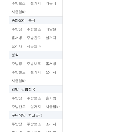
주방보조
설거지
카운터
시급알바
중화요리 , 분식
주방장
주방보조
배달원
홀서빙
주방찬모
설거지
요리사
시급알바
분식
주방장
주방보조
홀서빙
주방찬모
설거지
요리사
시급알바
김밥 , 김밥천국
주방장
주방보조
홀서빙
주방찬모
설거지
시급알바
구내식당 , 학교급식
주방장
주방보조
조리사