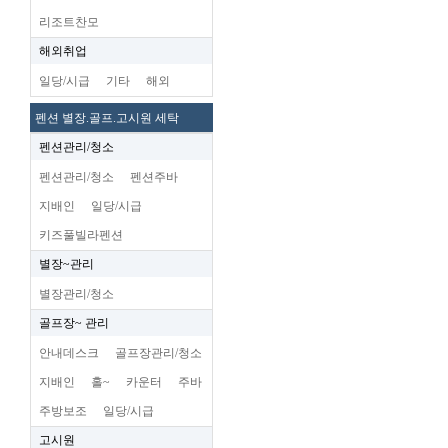
리조트찬모
해외취업
일당/시급
기타
해외
펜션 별장.골프.고시원 세탁
펜션관리/청소
펜션관리/청소
펜션주바
지배인
일당/시급
키즈풀빌라펜션
별장~관리
별장관리/청소
골프장~ 관리
안내데스크
골프장관리/청소
지배인
홀~
카운터
주바
주방보조
일당/시급
고시원