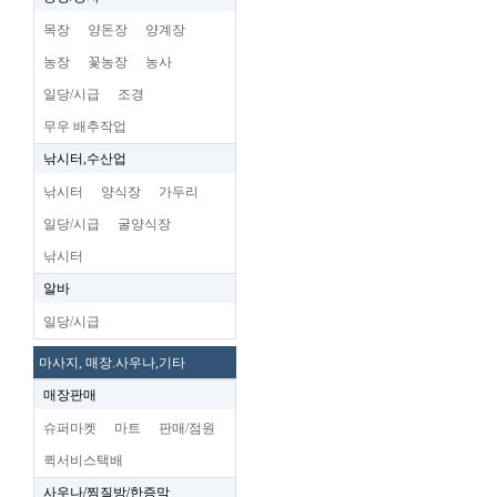
목장
양돈장
양계장
농장
꽃농장
농사
일당/시급
조경
무우 배추작업
낚시터,수산업
낚시터
양식장
가두리
일당/시급
굴양식장
낚시터
알바
일당/시급
마사지, 매장.사우나,기타
매장판매
슈퍼마켓
마트
판매/점원
퀵서비스택배
사우나/찜질방/한증막