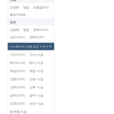
상담원
영업
보험설계사
홍보/마케팅
상조
상담원
영업
장례지도사
상조서비스
장례도우미
가사,베이비,간병,요양 구인구직
가사도우미
가사+시급
베이비시터
베이+시급
학습도우미
학습+시급
간병도우미
간병+시급
산후도우미
산후+시급
실버도우미
실버+시급
요양도우미
요양+시급
등/하원 시급