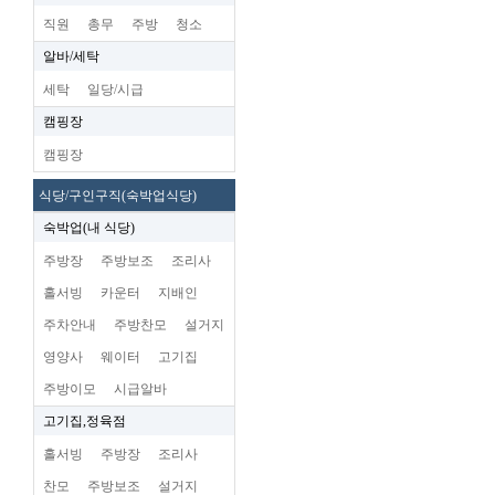
직원
총무
주방
청소
알바/세탁
세탁
일당/시급
캠핑장
캠핑장
식당/구인구직(숙박업식당)
숙박업(내 식당)
주방장
주방보조
조리사
홀서빙
카운터
지배인
주차안내
주방찬모
설거지
영양사
웨이터
고기집
주방이모
시급알바
고기집,정육점
홀서빙
주방장
조리사
찬모
주방보조
설거지