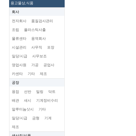
용고물상,식품
회사
전자회사
품질검사관리
조립
플라스틱사출
물류센타
용역회사
시설관리
사무직
포장
일당/시급
사무보조
영업사원
가공
공업사
카센타
기타
제조
공장
용접
선반
밀링
닥트
배관
새시
기계정비수리
알루미늄삿시
기타
일당/시급
금형
기계
제조
생산직/식품