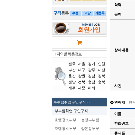
학력
급여
상세내용
전국
서울
경기
인천
부산
대구
광주
대전
울산
강원
경남
경북
전남
전북
충남
충북
사진
제주
세종
해외
부부팀취업구인구직~~
연락처
연
부부팀취업 구인구직
이름
호텔청소부부
농장부부팀
전화번호
모텔청소부부
양돈장부부
휴대폰