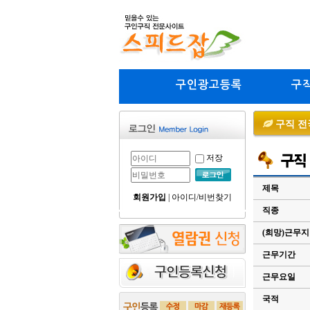
구인광고등록
구
구직 전
저장
제목
회원가입
|
아이디/비번찾기
직종
(희망)근무
근무기간
근무요일
국적