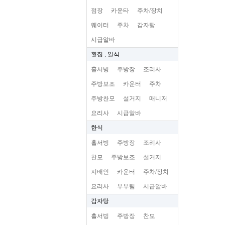
점장
카운타
주차/장치
웨이터
주차
감자탕
시급알바
횟집 , 일식
홀서빙
주방장
조리사
주방보조
카운터
주차
주방찬모
설거지
매니저
요리사
시급알바
한식
홀서빙
주방장
조리사
찬모
주방보조
설거지
지배인
카운터
주차/장치
요리사
부부팀
시급알바
감자탕
홀서빙
주방장
찬모