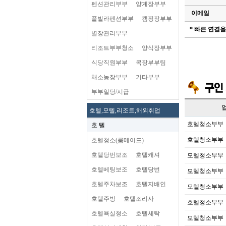
펜션관리부부
양계장부부
이메일
플빌라펜션부부
캠핑장부부
* 빠른 연결
별장관리부부
리조트부부청소
양식장부부
식당직원부부
목장부부팀
채소농장부부
기타부부
부부일당/시급
호텔,모텔,리조트,해외취업
호텔청소부부
호 텔
호텔청소부부
호텔청소(룸메이드)
호텔당번보조
호텔캐셔
모텔청소부부
호텔베팅보조
호텔당번
모텔청소부부
호텔주차보조
호텔지배인
모텔청소부부
호텔주방
호텔조리사
호텔청소부부
호텔욕실청소
호텔세탁
모텔청소부부