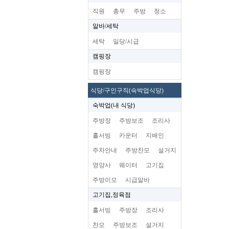
직원
총무
주방
청소
알바/세탁
세탁
일당/시급
캠핑장
캠핑장
식당/구인구직(숙박업식당)
숙박업(내 식당)
주방장
주방보조
조리사
홀서빙
카운터
지배인
주차안내
주방찬모
설거지
영양사
웨이터
고기집
주방이모
시급알바
고기집,정육점
홀서빙
주방장
조리사
찬모
주방보조
설거지