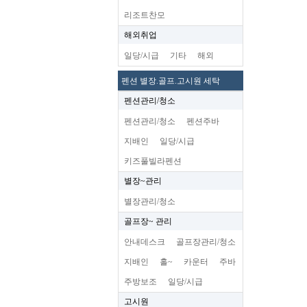
리조트찬모
해외취업
일당/시급
기타
해외
펜션 별장.골프.고시원 세탁
펜션관리/청소
펜션관리/청소
펜션주바
지배인
일당/시급
키즈풀빌라펜션
별장~관리
별장관리/청소
골프장~ 관리
안내데스크
골프장관리/청소
지배인
홀~
카운터
주바
주방보조
일당/시급
고시원