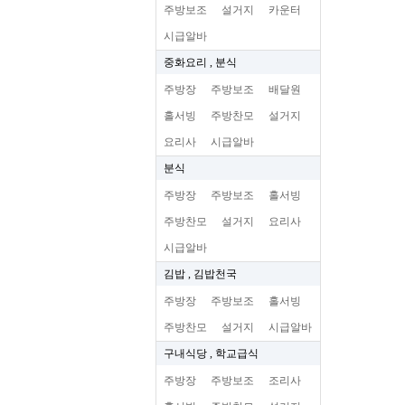
주방보조
설거지
카운터
시급알바
중화요리 , 분식
주방장
주방보조
배달원
홀서빙
주방찬모
설거지
요리사
시급알바
분식
주방장
주방보조
홀서빙
주방찬모
설거지
요리사
시급알바
김밥 , 김밥천국
주방장
주방보조
홀서빙
주방찬모
설거지
시급알바
구내식당 , 학교급식
주방장
주방보조
조리사