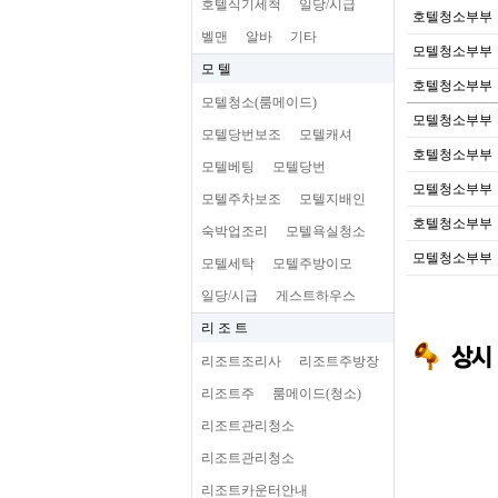
호텔식기세척
일당/시급
호텔청소부부
벨맨
알바
기타
모텔청소부부
모 텔
호텔청소부부
모텔청소(룸메이드)
모텔청소부부
모텔당번보조
모텔캐셔
호텔청소부부
모텔베팅
모텔당번
모텔청소부부
모텔주차보조
모텔지배인
호텔청소부부
숙박업조리
모텔욕실청소
모텔청소부부
모텔세탁
모텔주방이모
일당/시급
게스트하우스
리 조 트
리조트조리사
리조트주방장
리조트주
룸메이드(청소)
리조트관리청소
리조트관리청소
리조트카운터안내