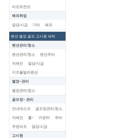
리조트찬모
해외취업
일당/시급
기타
해외
펜션 별장.골프.고시원 세탁
펜션관리/청소
펜션관리/청소
펜션주바
지배인
일당/시급
키즈풀빌라펜션
별장~관리
별장관리/청소
골프장~ 관리
안내데스크
골프장관리/청소
지배인
홀~
카운터
주바
주방보조
일당/시급
고시원