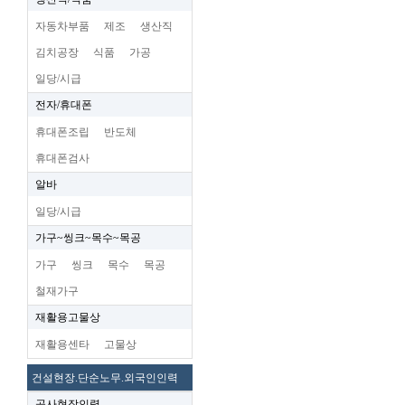
자동차부품
제조
생산직
김치공장
식품
가공
일당/시급
전자/휴대폰
휴대폰조립
반도체
휴대폰검사
알바
일당/시급
가구~씽크~목수~목공
가구
씽크
목수
목공
철재가구
재활용고물상
재활용센타
고물상
건설현장.단순노무.외국인인력
공사현장인력