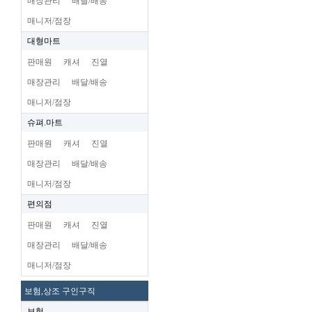
매장관리
배달/배송
매니저/점장
대형마트
판매원
캐셔
진열
매장관리
배달/배송
매니저/점장
슈펴.마트
판매원
캐셔
진열
매장관리
배달/배송
매니저/점장
편의점
판매원
캐셔
진열
매장관리
배달/배송
매니저/점장
보험,상조 구인구직
보험