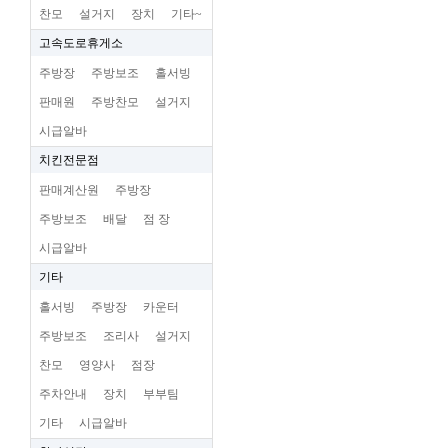
찬모
설거지
장치
기타~
고속도로휴게소
주방장
주방보조
홀서빙
판매원
주방찬모
설거지
시급알바
치킨전문점
판매계산원
주방장
주방보조
배달
점 장
시급알바
기타
홀서빙
주방장
카운터
주방보조
조리사
설거지
찬모
영양사
점장
주차안내
장치
부부팀
기타
시급알바