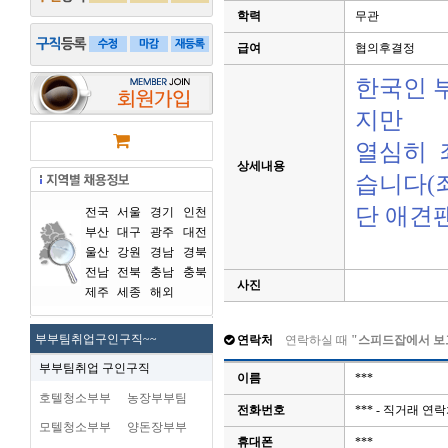
학력
무관
급여
협의후결정
한국인 
지만
열심히 
상세내용
습니다(
단 애견
전국
서울
경기
인천
부산
대구
광주
대전
울산
강원
경남
경북
전남
전북
충남
충북
사진
제주
세종
해외
부부팀취업구인구직~~
연락처
연락하실 때
"스피드잡에서 보
부부팀취업 구인구직
이름
***
호텔청소부부
농장부부팀
전화번호
*** - 직거래 
모텔청소부부
양돈장부부
휴대폰
***