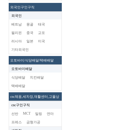
외국인구인구직
외국인
베트남
몽골
태국
필리핀
중국
교포
러시아
일본
미국
기타외국인
오토바이/식당배달/택배배달
오토바이배달
식당배달
치킨배달
택배배달
cnc체용,세차장,재활센터,고물상
cnc구인구직
MCT
선반
밀링
연마
프레스
금형가공