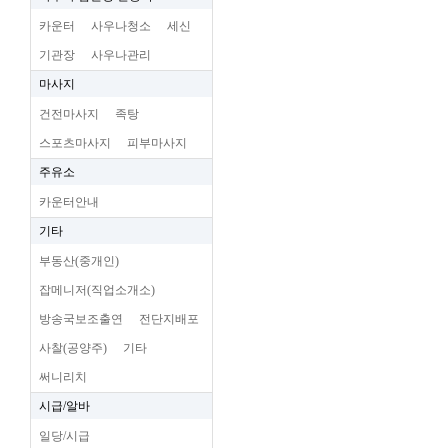
카운터
사우나청소
세신
기관장
사우나관리
마사지
건전마사지
족탕
스포츠마사지
피부마사지
주유소
카운터안내
기타
부동산(중개인)
잡메니저(직업소개소)
방송국보조출연
전단지배포
사찰(공양주)
기타
써니리치
시급/알바
일당/시급