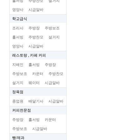
홀서빙
주방찬모
설거지
영양사
시급알바
학교급식
조리사
주방장
주방보조
홀서빙
주방찬모
설거지
영양사
시급알바
레스토랑 , 카페 커피
지배인
홀서빙
주방장
주방보조
카운터
주방찬모
설거지
웨이터
시급알바
정육점
종업원
배달기사
시급알바
커피전문점
주방장
홀서빙
카운터
주방보조
시급알바
빵/제과