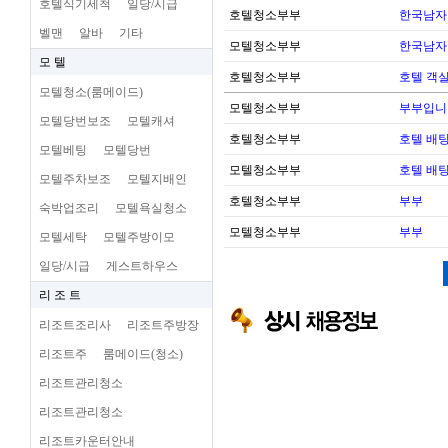
호텔식기세척
일당/시급
호텔청소부부
한국남자
벨맨
알바
기타
모텔청소부부
한국남자
모 텔
호텔청소부부
호텔 객실
모텔청소(룸메이드)
모텔청소부부
부부입니
모텔당번보조
모텔캐셔
호텔청소부부
호텔 배팅
모텔베팅
모텔당번
모텔청소부부
호텔 배팅
모텔주차보조
모텔지배인
호텔청소부부
부부
숙박업조리
모텔욕실청소
모텔청소부부
부부
모텔세탁
모텔주방이모
일당/시급
게스트하우스
리 조 트
리조트조리사
리조트주방장
리조트주
룸메이드(청소)
리조트관리청소
리조트관리청소
리조트카운터안내