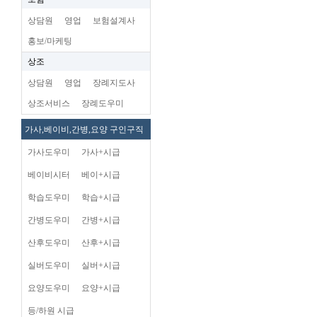
상담원
영업
보험설계사
홍보/마케팅
상조
상담원
영업
장례지도사
상조서비스
장례도우미
가사,베이비,간병,요양 구인구직
가사도우미
가사+시급
베이비시터
베이+시급
학습도우미
학습+시급
간병도우미
간병+시급
산후도우미
산후+시급
실버도우미
실버+시급
요양도우미
요양+시급
등/하원 시급