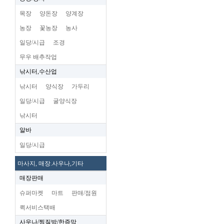
목장
양돈장
양계장
농장
꽃농장
농사
일당/시급
조경
무우 배추작업
낚시터,수산업
낚시터
양식장
가두리
일당/시급
굴양식장
낚시터
알바
일당/시급
마사지, 매장.사우나,기타
매장판매
슈퍼마켓
마트
판매/점원
퀵서비스택배
사우나/찜질방/한증막