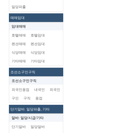
일당파출
매매임대
임대매매
호텔매매
호텔임대
펜션매매
펜션임대
식당매매
식당임대
기타매매
기타임대
조선소구인구직
조선소구인구직
외국인용접
내국인
외국인
구인
구직
용접
단기알바. 일당파출, 기타
알바: 일당/시급/기타
단기알바
일당알바