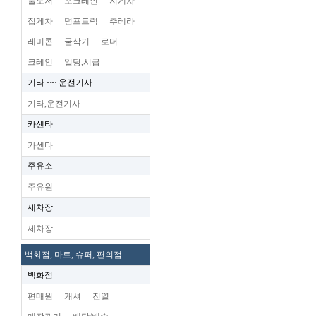
불도저
포크레인
지게차
집게차
덤프트럭
추레라
레미콘
굴삭기
로더
크레인
일당,시급
기타 ~~ 운전기사
기타,운전기사
카센타
카센타
주유소
주유원
세차장
세차장
백화점, 마트, 슈퍼, 편의점
백화점
편매원
캐셔
진열