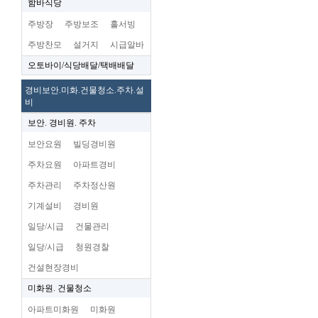
함바식당
주방장
주방보조
홀서빙
주방찬모
설거지
시급알바
오토바이/식당배달/택배배달
경비보안.미화.건물청소.주차.설
비
보안. 경비원. 주차
보안요원
빌딩경비원
주차요원
아파트경비
주차관리
주차정산원
기계설비
경비원
일당/시급
건물관리
일당/시급
청원경찰
건설현장경비
미화원. 건물청소
아파트미화원
미화원