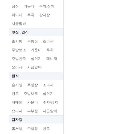
점장
카운타
주차/장치
웨이터
주차
감자탕
시급알바
횟집 , 일식
홀서빙
주방장
조리사
주방보조
카운터
주차
주방찬모
설거지
매니저
요리사
시급알바
한식
홀서빙
주방장
조리사
찬모
주방보조
설거지
지배인
카운터
주차/장치
요리사
부부팀
시급알바
감자탕
홀서빙
주방장
찬모