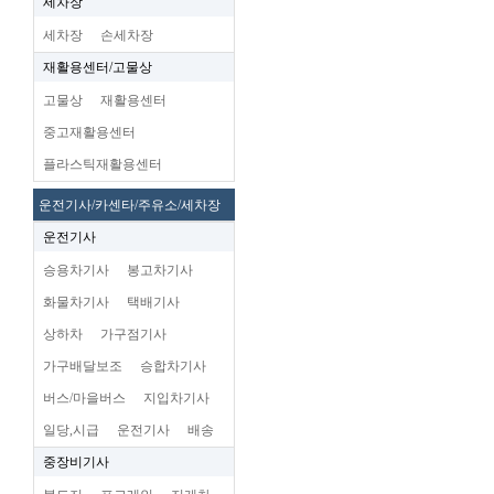
세차장
세차장
손세차장
재활용센터/고물상
고물상
재활용센터
중고재활용센터
플라스틱재활용센터
운전기사/카센타/주유소/세차장
운전기사
승용차기사
봉고차기사
화물차기사
택배기사
상하차
가구점기사
가구배달보조
승합차기사
버스/마을버스
지입차기사
일당,시급
운전기사
배송
중장비기사