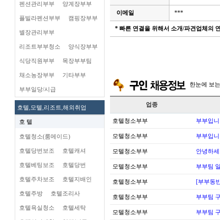
펜션관리부부
양계장부부
이메일
***
플빌라펜션부부
캠핑장부부
* 빠른 연결을 위해서 소개/파견업체의
별장관리부부
리조트부부청소
양식장부부
식당직원부부
목장부부팀
채소농장부부
기타부부
한눈에 보
부부일당/시급
업종
호텔,모텔,리조트,해외취업
호텔청소부부
부부입니
호 텔
모텔청소부부
부부입니
호텔청소(룸메이드)
호텔당번보조
호텔캐셔
모텔청소부부
안녕하세
호텔베팅보조
호텔당번
모텔청소부부
부부팀 일
호텔주차보조
호텔지배인
호텔청소부부
[부부동반
호텔주방
호텔조리사
호텔청소부부
부부팀 
호텔욕실청소
호텔세탁
모텔청소부부
부부팀 