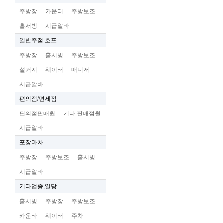
주방장
카운터
주방보조
홀서빙
시급알바
일반주점.호프
주방장
홀서빙
주방보조
설거지
웨이터
매니저
시급알바
편의점/면세점
편의점판매원
기타 판매점원
시급알바
포장마차
주방장
주방보조
홀서빙
시급알바
기타업종,일당
홀서빙
주방장
주방보조
카운타
웨이터
주차