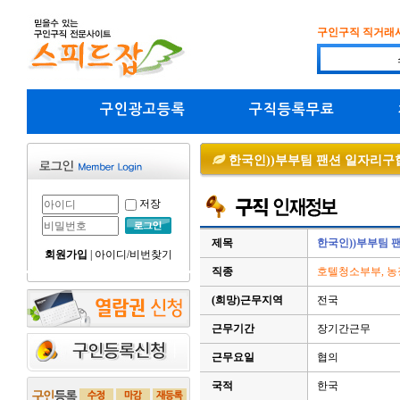
구인구직 직거래
구인광고등록
구직등록무료
한국인))부부팀 팬션 일자리구
저장
제목
한국인))부부팀 
회원가입
|
아이디/비번찾기
직종
호텔청소부부, 농
(희망)근무지역
전국
근무기간
장기간근무
근무요일
협의
국적
한국