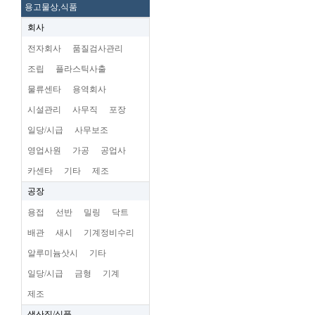
용고물상,식품
회사
전자회사
품질검사관리
조립
플라스틱사출
물류센타
용역회사
시설관리
사무직
포장
일당/시급
사무보조
영업사원
가공
공업사
카센타
기타
제조
공장
용접
선반
밀링
닥트
배관
새시
기계정비수리
알루미늄삿시
기타
일당/시급
금형
기계
제조
생산직/식품