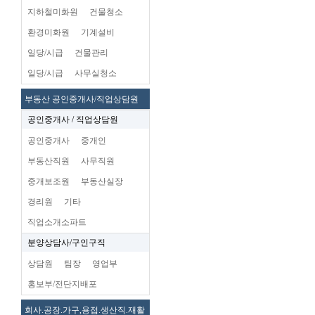
지하철미화원
건물청소
환경미화원
기계설비
일당/시급
건물관리
일당/시급
사무실청소
부동산 공인중개사/직업상담원
공인중개사 / 직업상담원
공인중개사
중개인
부동산직원
사무직원
중개보조원
부동산실장
경리원
기타
직업소개소파트
분양상담사/구인구직
상담원
팀장
영업부
홍보부/전단지배포
회사.공장.가구,용접.생산직.재활