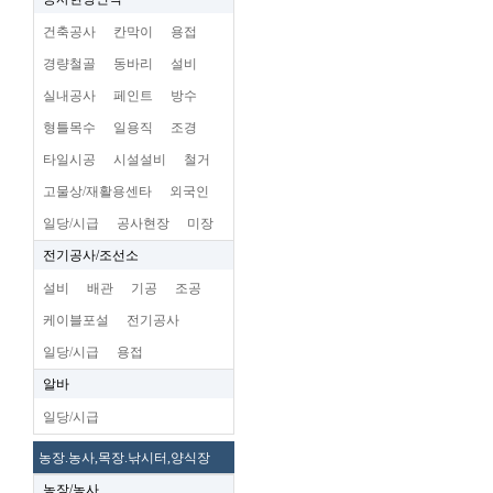
건축공사
칸막이
용접
경량철골
동바리
설비
실내공사
페인트
방수
형틀목수
일용직
조경
타일시공
시설설비
철거
고물상/재활용센타
외국인
일당/시급
공사현장
미장
전기공사/조선소
설비
배관
기공
조공
케이블포설
전기공사
일당/시급
용접
알바
일당/시급
농장.농사,목장.낚시터,양식장
농장/농사