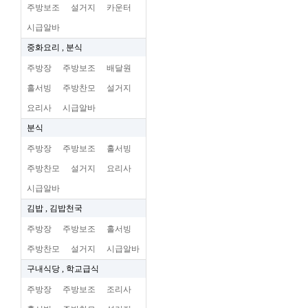
주방보조
설거지
카운터
시급알바
중화요리 , 분식
주방장
주방보조
배달원
홀서빙
주방찬모
설거지
요리사
시급알바
분식
주방장
주방보조
홀서빙
주방찬모
설거지
요리사
시급알바
김밥 , 김밥천국
주방장
주방보조
홀서빙
주방찬모
설거지
시급알바
구내식당 , 학교급식
주방장
주방보조
조리사