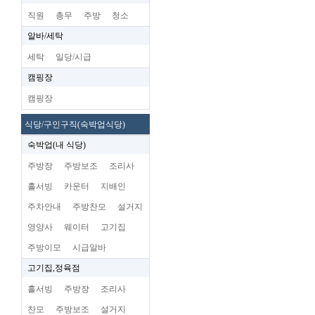
직원
총무
주방
청소
알바/세탁
세탁
일당/시급
캠핑장
캠핑장
식당/구인구직(숙박업식당)
숙박업(내 식당)
주방장
주방보조
조리사
홀서빙
카운터
지배인
주차안내
주방찬모
설거지
영양사
웨이터
고기집
주방이모
시급알바
고기집,정육점
홀서빙
주방장
조리사
찬모
주방보조
설거지