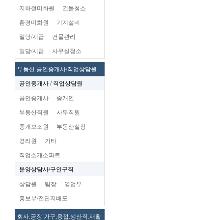
지하철미화원
건물청소
환경미화원
기계설비
일당/시급
건물관리
일당/시급
사무실청소
부동산 공인중개사/직업상담원
공인중개사 / 직업상담원
공인중개사
중개인
부동산직원
사무직원
중개보조원
부동산실장
경리원
기타
직업소개소파트
분양상담사/구인구직
상담원
팀장
영업부
홍보부/전단지배포
회사.공장.가구,용접.생산직.재활