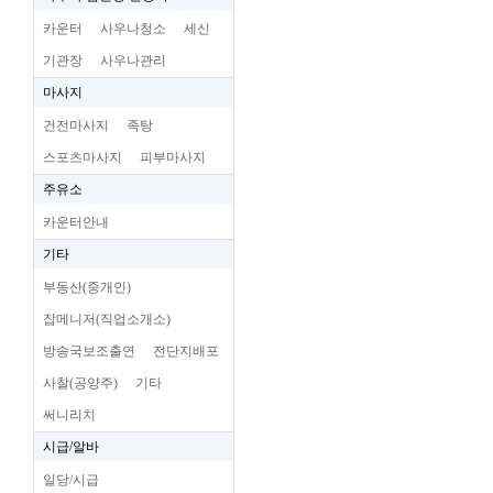
카운터
사우나청소
세신
기관장
사우나관리
마사지
건전마사지
족탕
스포츠마사지
피부마사지
주유소
카운터안내
기타
부동산(중개인)
잡메니저(직업소개소)
방송국보조출연
전단지배포
사찰(공양주)
기타
써니리치
시급/알바
일당/시급