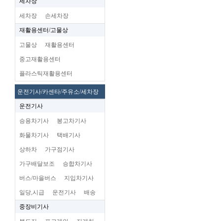
세차장
세차장
손세차장
재활용센터/고물상
고물상
재활용센터
중고재활용센터
플라스틱재활용센터
운전기사/카센타/주유소/세차장
운전기사
승용차기사
봉고차기사
화물차기사
택배기사
상하차
가구점기사
가구배달보조
승합차기사
버스/마을버스
지입차기사
일당,시급
운전기사
배송
중장비기사