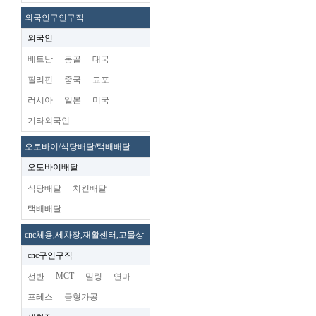
외국인구인구직
외국인
베트남
몽골
태국
필리핀
중국
교포
러시아
일본
미국
기타외국인
오토바이/식당배달/택배배달
오토바이배달
식당배달
치킨배달
택배배달
cnc체용,세차장,재활센터,고물상
cnc구인구직
MCT
선반
밀링
연마
프레스
금형가공