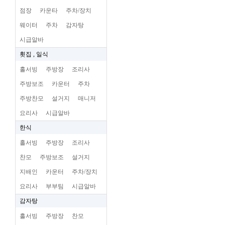
점장
카운타
주차/장치
웨이터
주차
감자탕
시급알바
횟집 , 일식
홀서빙
주방장
조리사
주방보조
카운터
주차
주방찬모
설거지
매니저
요리사
시급알바
한식
홀서빙
주방장
조리사
찬모
주방보조
설거지
지배인
카운터
주차/장치
요리사
부부팀
시급알바
감자탕
홀서빙
주방장
찬모