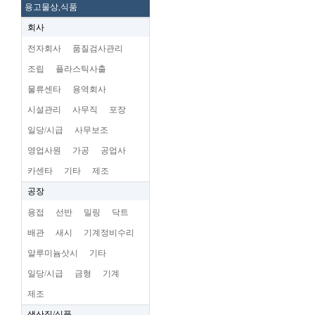
용고물상,식품
회사
전자회사
품질검사관리
조립
플라스틱사출
물류센타
용역회사
시설관리
사무직
포장
일당/시급
사무보조
영업사원
가공
공업사
카센타
기타
제조
공장
용접
선반
밀링
닥트
배관
새시
기계정비수리
알루미늄삿시
기타
일당/시급
금형
기계
제조
생산직/식품