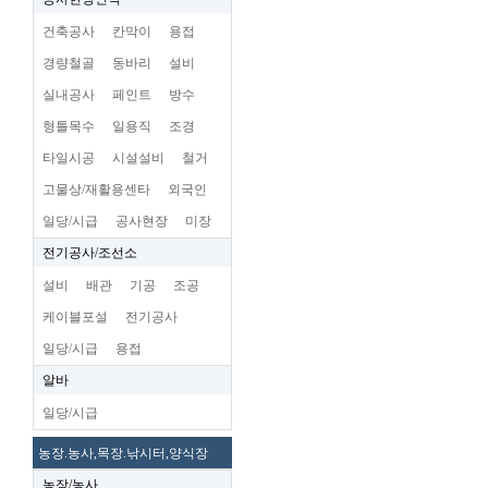
건축공사
칸막이
용접
경량철골
동바리
설비
실내공사
페인트
방수
형틀목수
일용직
조경
타일시공
시설설비
철거
고물상/재활용센타
외국인
일당/시급
공사현장
미장
전기공사/조선소
설비
배관
기공
조공
케이블포설
전기공사
일당/시급
용접
알바
일당/시급
농장.농사,목장.낚시터,양식장
농장/농사