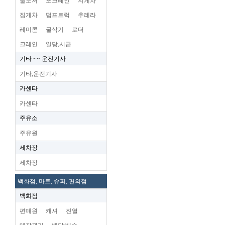
불도저
포크레인
지게차
집게차
덤프트럭
추레라
레미콘
굴삭기
로더
크레인
일당,시급
기타 ~~ 운전기사
기타,운전기사
카센타
카센타
주유소
주유원
세차장
세차장
백화점, 마트, 슈퍼, 편의점
백화점
편매원
캐셔
진열