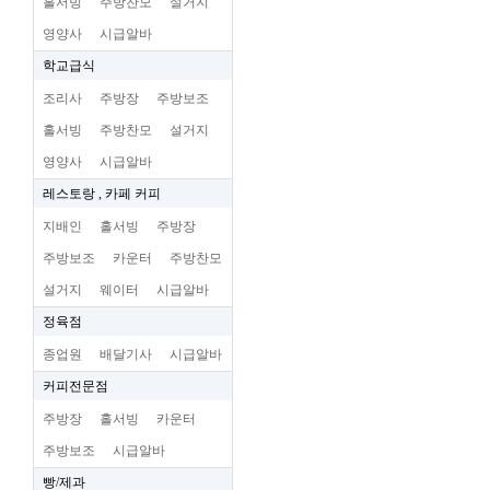
홀서빙
주방찬모
설거지
영양사
시급알바
학교급식
조리사
주방장
주방보조
홀서빙
주방찬모
설거지
영양사
시급알바
레스토랑 , 카페 커피
지배인
홀서빙
주방장
주방보조
카운터
주방찬모
설거지
웨이터
시급알바
정육점
종업원
배달기사
시급알바
커피전문점
주방장
홀서빙
카운터
주방보조
시급알바
빵/제과