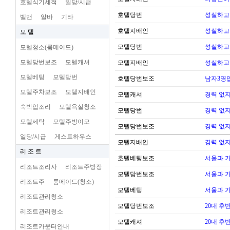
호텔식기세척
일당/시급
호텔당번
성실하고
벨맨
알바
기타
호텔지배인
성실하고
모 텔
모텔당번
성실하고
모텔청소(룸메이드)
모텔당번보조
모텔캐셔
모텔지배인
성실하고
모텔베팅
모텔당번
호텔당번보조
남자3명
모텔주차보조
모텔지배인
모텔캐셔
경력 없지
숙박업조리
모텔욕실청소
모텔당번
경력 없지
모텔세탁
모텔주방이모
모텔당번보조
경력 없지
일당/시급
게스트하우스
모텔지배인
경력 없지
리 조 트
호텔베팅보조
서울과 
리조트조리사
리조트주방장
모텔당번보조
서울과 
리조트주
룸메이드(청소)
모텔베팅
서울과 
리조트관리청소
모텔당번보조
20대 후
리조트관리청소
모텔캐셔
20대 후
리조트카운터안내