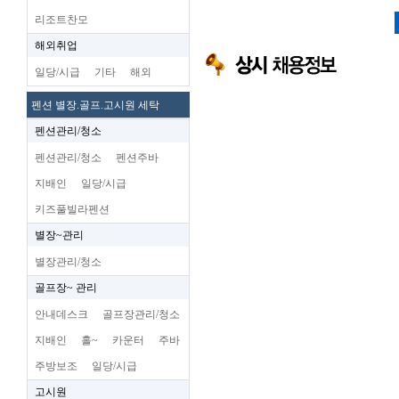
리조트찬모
해외취업
일당/시급
기타
해외
펜션 별장.골프.고시원 세탁
펜션관리/청소
펜션관리/청소
펜션주바
지배인
일당/시급
키즈풀빌라펜션
별장~관리
별장관리/청소
골프장~ 관리
안내데스크
골프장관리/청소
지배인
홀~
카운터
주바
주방보조
일당/시급
고시원