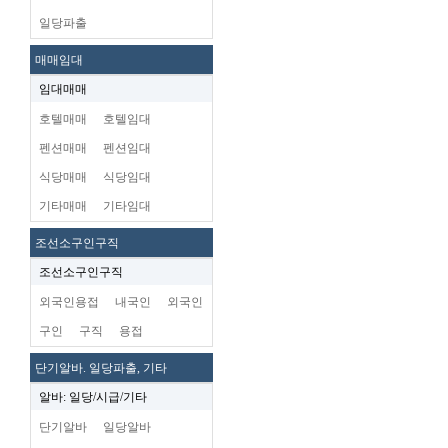
일당파출
매매임대
임대매매
호텔매매
호텔임대
펜션매매
펜션임대
식당매매
식당임대
기타매매
기타임대
조선소구인구직
조선소구인구직
외국인용접
내국인
외국인
구인
구직
용접
단기알바. 일당파출, 기타
알바: 일당/시급/기타
단기알바
일당알바