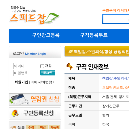
구인구직 직거래
구인광고등록
구직등록무료
책임감,주인의식,항상 긍정적
저장
제목
책임감,주인의식
회원가입
|
아이디/비번찾기
직종
호텔당번보조, 호
(희망)근무지역
서울 전체 경기도
근무기간
장기간근무
근무요일
협의
국적
한국