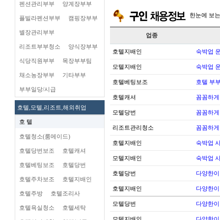
펜션관리부부
양계장부부
한눈에 보
플빌라펜션부부
캠핑장부부
별장관리부부
업종
리조트부부청소
양식장부부
호텔지배인
숙박업 운
식당직원부부
목장부부팀
모텔지배인
숙박업 운
채소농장부부
기타부부
호텔베팅보조
호텔 부
부부일당/시급
호텔캐셔
꼼꼼하게
호텔,모텔,리조트,해외취업
모텔당번
꼼꼼하게
호 텔
리조트관리청소
꼼꼼하게
호텔청소(룸메이드)
호텔지배인
숙박업 
호텔당번보조
호텔캐셔
모텔지배인
숙박업 
호텔베팅보조
호텔당번
호텔당번
다양한이
호텔주차보조
호텔지배인
호텔지배인
다양한이
호텔주방
호텔조리사
모텔당번
다양한이
호텔욕실청소
호텔세탁
모텔지배인
다양한이