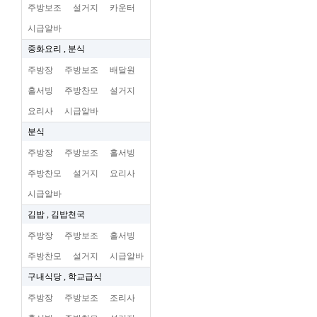
주방보조
설거지
카운터
시급알바
중화요리 , 분식
주방장
주방보조
배달원
홀서빙
주방찬모
설거지
요리사
시급알바
분식
주방장
주방보조
홀서빙
주방찬모
설거지
요리사
시급알바
김밥 , 김밥천국
주방장
주방보조
홀서빙
주방찬모
설거지
시급알바
구내식당 , 학교급식
주방장
주방보조
조리사