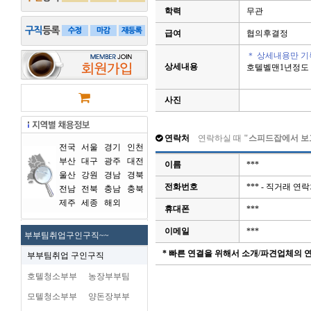
학력
무관
급여
협의후결정
＊ 상세내용만 기
상세내용
호텔벨맨1년정도 
사진
연락처
연락하실 때
"스피드잡에서 보
전국
서울
경기
인천
부산
대구
광주
대전
이름
***
울산
강원
경남
경북
전화번호
*** - 직거래 
전남
전북
충남
충북
제주
세종
해외
휴대폰
***
이메일
***
부부팀취업구인구직~~
* 빠른 연결을 위해서 소개/파견업체의
부부팀취업 구인구직
호텔청소부부
농장부부팀
모텔청소부부
양돈장부부