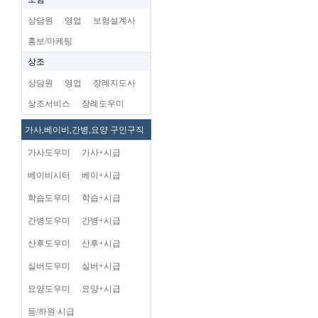
상담원
영업
보험설계사
홍보/마케팅
상조
상담원
영업
장례지도사
상조서비스
장례도우미
가사,베이비,간병,요양 구인구직
가사도우미
가사+시급
베이비시터
베이+시급
학습도우미
학습+시급
간병도우미
간병+시급
산후도우미
산후+시급
실버도우미
실버+시급
요양도우미
요양+시급
등/하원 시급