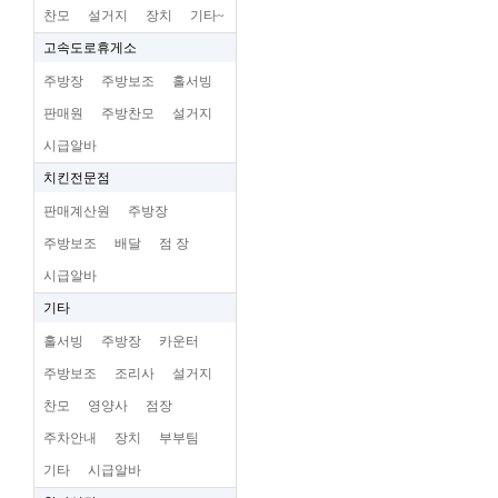
찬모
설거지
장치
기타~
고속도로휴게소
주방장
주방보조
홀서빙
판매원
주방찬모
설거지
시급알바
치킨전문점
판매계산원
주방장
주방보조
배달
점 장
시급알바
기타
홀서빙
주방장
카운터
주방보조
조리사
설거지
찬모
영양사
점장
주차안내
장치
부부팀
기타
시급알바