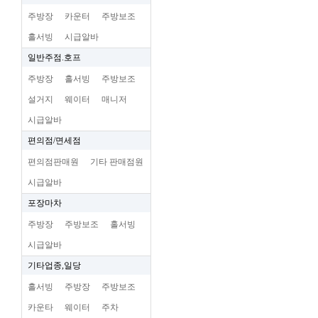
주방장
카운터
주방보조
홀서빙
시급알바
일반주점.호프
주방장
홀서빙
주방보조
설거지
웨이터
매니저
시급알바
편의점/면세점
편의점판매원
기타 판매점원
시급알바
포장마차
주방장
주방보조
홀서빙
시급알바
기타업종,일당
홀서빙
주방장
주방보조
카운타
웨이터
주차