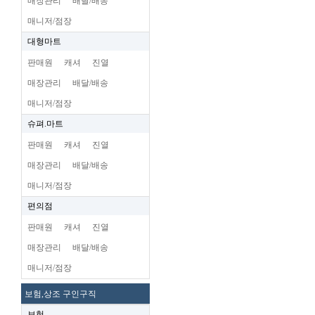
매장관리
배달/배송
매니저/점장
대형마트
판매원
캐셔
진열
매장관리
배달/배송
매니저/점장
슈펴.마트
판매원
캐셔
진열
매장관리
배달/배송
매니저/점장
편의점
판매원
캐셔
진열
매장관리
배달/배송
매니저/점장
보험,상조 구인구직
보험