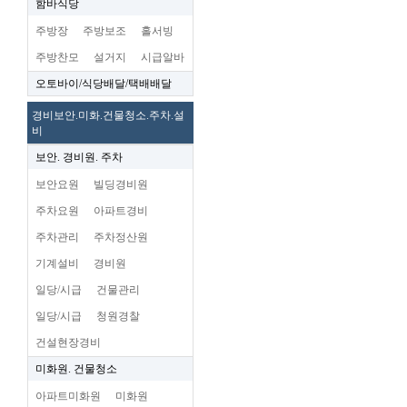
함바식당
주방장
주방보조
홀서빙
주방찬모
설거지
시급알바
오토바이/식당배달/택배배달
경비보안.미화.건물청소.주차.설
비
보안. 경비원. 주차
보안요원
빌딩경비원
주차요원
아파트경비
주차관리
주차정산원
기계설비
경비원
일당/시급
건물관리
일당/시급
청원경찰
건설현장경비
미화원. 건물청소
아파트미화원
미화원