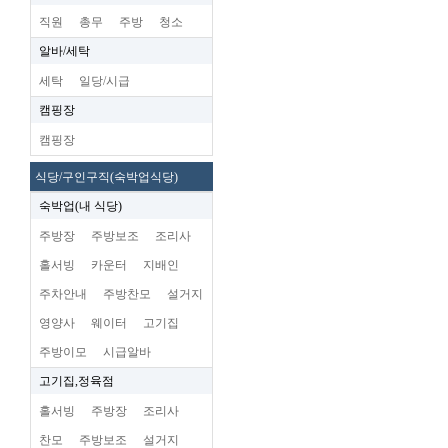
직원
총무
주방
청소
알바/세탁
세탁
일당/시급
캠핑장
캠핑장
식당/구인구직(숙박업식당)
숙박업(내 식당)
주방장
주방보조
조리사
홀서빙
카운터
지배인
주차안내
주방찬모
설거지
영양사
웨이터
고기집
주방이모
시급알바
고기집,정육점
홀서빙
주방장
조리사
찬모
주방보조
설거지