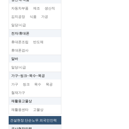
자동차부품
제조
생산직
김치공장
식품
가공
일당/시급
전자/휴대폰
휴대폰조립
반도체
휴대폰검사
알바
일당/시급
가구~씽크~목수~목공
가구
씽크
목수
목공
철재가구
재활용고물상
재활용센타
고물상
건설현장.단순노무.외국인인력
공사현장인력