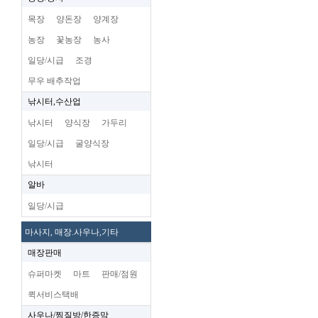
목장
양돈장
양계장
농장
꽃농장
농사
일당/시급
조경
무우 배추작업
낚시터,수산업
낚시터
양식장
가두리
일당/시급
굴양식장
낚시터
알바
일당/시급
마사지, 매장.사우나,기타
매장판매
슈퍼마켓
마트
판매/점원
퀵서비스택배
사우나/찜질방/한증막