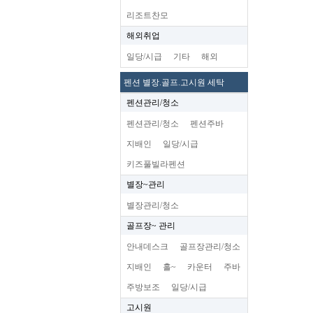
리조트찬모
해외취업
일당/시급
기타
해외
펜션 별장.골프.고시원 세탁
펜션관리/청소
펜션관리/청소
펜션주바
지배인
일당/시급
키즈풀빌라펜션
별장~관리
별장관리/청소
골프장~ 관리
안내데스크
골프장관리/청소
지배인
홀~
카운터
주바
주방보조
일당/시급
고시원