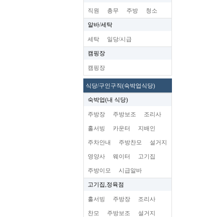
직원
총무
주방
청소
알바/세탁
세탁
일당/시급
캠핑장
캠핑장
식당/구인구직(숙박업식당)
숙박업(내 식당)
주방장
주방보조
조리사
홀서빙
카운터
지배인
주차안내
주방찬모
설거지
영양사
웨이터
고기집
주방이모
시급알바
고기집,정육점
홀서빙
주방장
조리사
찬모
주방보조
설거지