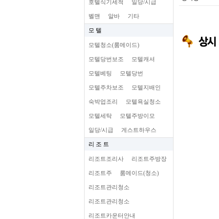
호텔식기세척
일당/시급
벨맨
알바
기타
모 텔
모텔청소(룸메이드)
모텔당번보조
모텔캐셔
모텔베팅
모텔당번
모텔주차보조
모텔지배인
숙박업조리
모텔욕실청소
모텔세탁
모텔주방이모
일당/시급
게스트하우스
리 조 트
리조트조리사
리조트주방장
리조트주
룸메이드(청소)
리조트관리청소
리조트관리청소
리조트카운터안내