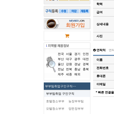
학력
급여
상세내용
사진
연락처
연
전국
서울
경기
인천
부산
대구
광주
대전
이름
울산
강원
경남
경북
전화번호
전남
전북
충남
충북
제주
세종
해외
휴대폰
이메일
부부팀취업구인구직~~
* 빠른 연결
부부팀취업 구인구직
호텔청소부부
농장부부팀
모텔청소부부
양돈장부부