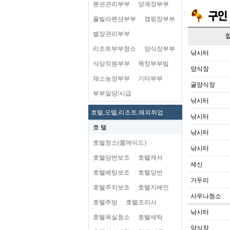
펜션관리부부
양계장부부
플빌라펜션부부
캠핑장부부
별장관리부부
리조트부부청소
양식장부부
낚시터
식당직원부부
목장부부팀
양식장
채소농장부부
기타부부
굴양식장
부부일당/시급
낚시터
호텔,모텔,리조트,해외취업
낚시터
호 텔
낚시터
호텔청소(룸메이드)
낚시터
호텔당번보조
호텔캐셔
세신
호텔베팅보조
호텔당번
가두리
호텔주차보조
호텔지배인
사우나청소
호텔주방
호텔조리사
낚시터
호텔욕실청소
호텔세탁
양식장