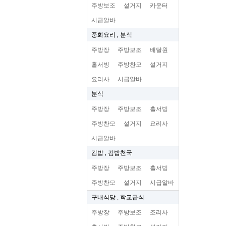
주방보조
설거지
카운터
시급알바
중화요리 , 분식
주방장
주방보조
배달원
홀서빙
주방찬모
설거지
요리사
시급알바
분식
주방장
주방보조
홀서빙
주방찬모
설거지
요리사
시급알바
김밥 , 김밥천국
주방장
주방보조
홀서빙
주방찬모
설거지
시급알바
구내식당 , 학교급식
주방장
주방보조
조리사