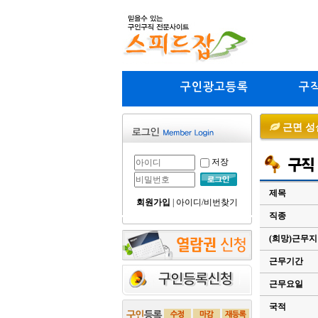
구인광고등록
구
근면 성
저장
제목
회원가입
|
아이디/비번찾기
직종
(희망)근무
근무기간
근무요일
국적