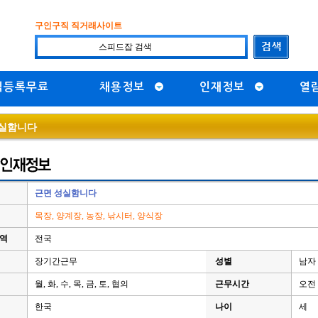
구인구직 직거래사이트
직등록무료
채용정보
인재정보
열
실함니다
근면 성실함니다
목장, 양계장, 농장, 낚시터, 양식장
지역
전국
장기간근무
성별
남자 
월, 화, 수, 목, 금, 토, 협의
근무시간
오전 
한국
나이
세