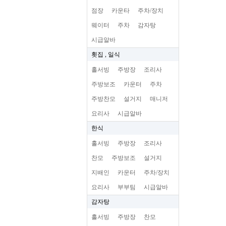
점장
카운타
주차/장치
웨이터
주차
감자탕
시급알바
횟집 , 일식
홀서빙
주방장
조리사
주방보조
카운터
주차
주방찬모
설거지
매니저
요리사
시급알바
한식
홀서빙
주방장
조리사
찬모
주방보조
설거지
지배인
카운터
주차/장치
요리사
부부팀
시급알바
감자탕
홀서빙
주방장
찬모