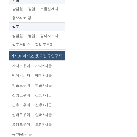
상담원
영업
보험설계사
홍보/마케팅
상조
상담원
영업
장례지도사
상조서비스
장례도우미
가사,베이비,간병,요양 구인구직
가사도우미
가사+시급
베이비시터
베이+시급
학습도우미
학습+시급
간병도우미
간병+시급
산후도우미
산후+시급
실버도우미
실버+시급
요양도우미
요양+시급
등/하원 시급