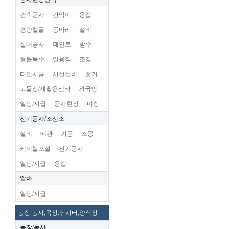
건축공사
칸막이
용접
경량철골
동바리
설비
실내공사
페인트
방수
형틀목수
일용직
조경
타일시공
시설설비
철거
고물상/재활용센타
외국인
일당/시급
공사현장
미장
전기공사/조선소
설비
배관
기공
조공
케이블포설
전기공사
일당/시급
용접
알바
일당/시급
농장.농사,목장.낚시터,양식장
농장/농사