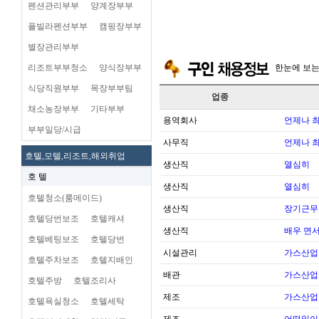
펜션관리부부
양계장부부
플빌라펜션부부
캠핑장부부
별장관리부부
리조트부부청소
양식장부부
한눈에 보
식당직원부부
목장부부팀
업종
채소농장부부
기타부부
용역회사
언제나 
부부일당/시급
사무직
언제나 
호텔,모텔,리조트,해외취업
생산직
열심히
호 텔
생산직
열심히
호텔청소(룸메이드)
생산직
장기근무
호텔당번보조
호텔캐셔
생산직
배우 면
호텔베팅보조
호텔당번
시설관리
가스산업
호텔주차보조
호텔지배인
배관
가스산업
호텔주방
호텔조리사
제조
가스산업
호텔욕실청소
호텔세탁