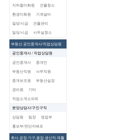
지하철미화원
건물청소
환경미화원
기계설비
일당/시급
건물관리
일당/시급
사무실청소
부동산 공인중개사/직업상담원
공인중개사 / 직업상담원
공인중개사
중개인
부동산직원
사무직원
중개보조원
부동산실장
경리원
기타
직업소개소파트
분양상담사/구인구직
상담원
팀장
영업부
홍보부/전단지배포
회사.공장.가구,용접.생산직.재활