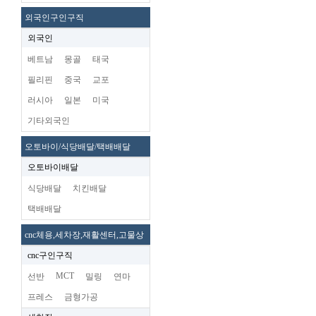
외국인구인구직
외국인
베트남
몽골
태국
필리핀
중국
교포
러시아
일본
미국
기타외국인
오토바이/식당배달/택배배달
오토바이배달
식당배달
치킨배달
택배배달
cnc체용,세차장,재활센터,고물상
cnc구인구직
MCT
선반
밀링
연마
프레스
금형가공