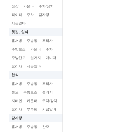
점장
카운타
주차/장치
웨이터
주차
감자탕
시급알바
횟집 , 일식
홀서빙
주방장
조리사
주방보조
카운터
주차
주방찬모
설거지
매니저
요리사
시급알바
한식
홀서빙
주방장
조리사
찬모
주방보조
설거지
지배인
카운터
주차/장치
요리사
부부팀
시급알바
감자탕
홀서빙
주방장
찬모