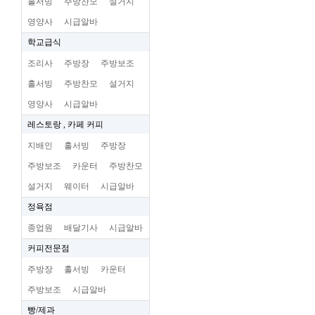
홀서빙
주방찬모
설거지
영양사
시급알바
학교급식
조리사
주방장
주방보조
홀서빙
주방찬모
설거지
영양사
시급알바
레스토랑 , 카페 커피
지배인
홀서빙
주방장
주방보조
카운터
주방찬모
설거지
웨이터
시급알바
정육점
종업원
배달기사
시급알바
커피전문점
주방장
홀서빙
카운터
주방보조
시급알바
빵/제과