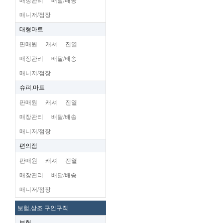
매장관리
배달/배송
매니저/점장
대형마트
판매원
캐셔
진열
매장관리
배달/배송
매니저/점장
슈펴.마트
판매원
캐셔
진열
매장관리
배달/배송
매니저/점장
편의점
판매원
캐셔
진열
매장관리
배달/배송
매니저/점장
보험,상조 구인구직
보험