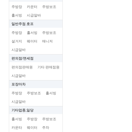
주방장
카운터
주방보조
홀서빙
시급알바
일반주점.호프
주방장
홀서빙
주방보조
설거지
웨이터
매니저
시급알바
편의점/면세점
편의점판매원
기타 판매점원
시급알바
포장마차
주방장
주방보조
홀서빙
시급알바
기타업종,일당
홀서빙
주방장
주방보조
카운타
웨이터
주차