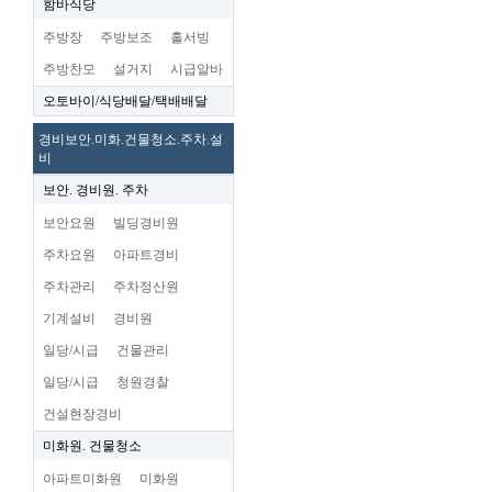
함바식당
주방장
주방보조
홀서빙
주방찬모
설거지
시급알바
오토바이/식당배달/택배배달
경비보안.미화.건물청소.주차.설
비
보안. 경비원. 주차
보안요원
빌딩경비원
주차요원
아파트경비
주차관리
주차정산원
기계설비
경비원
일당/시급
건물관리
일당/시급
청원경찰
건설현장경비
미화원. 건물청소
아파트미화원
미화원