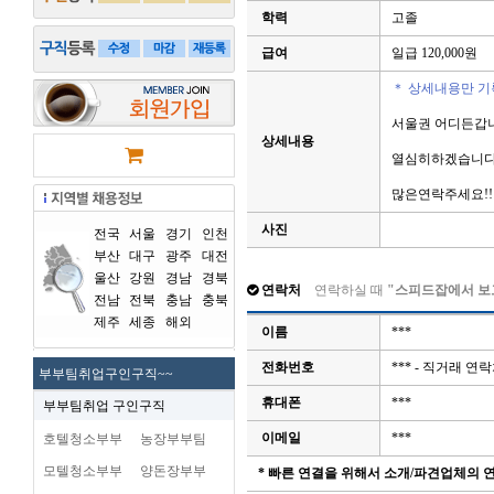
학력
고졸
급여
일급 120,000원
＊ 상세내용만 기
서울권 어디든갑
상세내용
열심히하겠습니다
많은연락주세요!!
사진
전국
서울
경기
인천
부산
대구
광주
대전
울산
강원
경남
경북
연락처
연락하실 때
"스피드잡에서 보
전남
전북
충남
충북
제주
세종
해외
이름
***
전화번호
*** - 직거래 
부부팀취업구인구직~~
휴대폰
***
부부팀취업 구인구직
이메일
***
호텔청소부부
농장부부팀
모텔청소부부
양돈장부부
* 빠른 연결을 위해서 소개/파견업체의