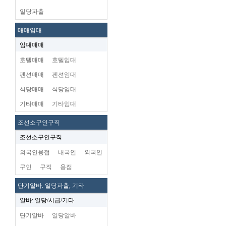
일당파출
매매임대
임대매매
호텔매매
호텔임대
펜션매매
펜션임대
식당매매
식당임대
기타매매
기타임대
조선소구인구직
조선소구인구직
외국인용접
내국인
외국인
구인
구직
용접
단기알바. 일당파출, 기타
알바: 일당/시급/기타
단기알바
일당알바