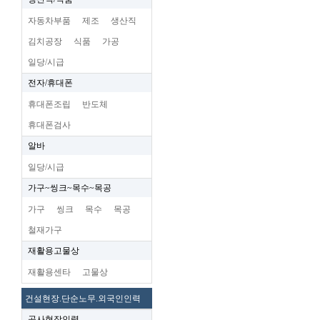
자동차부품
제조
생산직
김치공장
식품
가공
일당/시급
전자/휴대폰
휴대폰조립
반도체
휴대폰검사
알바
일당/시급
가구~씽크~목수~목공
가구
씽크
목수
목공
철재가구
재활용고물상
재활용센타
고물상
건설현장.단순노무.외국인인력
공사현장인력