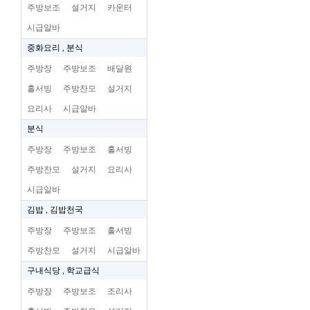
주방보조
설거지
카운터
시급알바
중화요리 , 분식
주방장
주방보조
배달원
홀서빙
주방찬모
설거지
요리사
시급알바
분식
주방장
주방보조
홀서빙
주방찬모
설거지
요리사
시급알바
김밥 , 김밥천국
주방장
주방보조
홀서빙
주방찬모
설거지
시급알바
구내식당 , 학교급식
주방장
주방보조
조리사