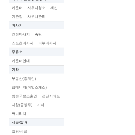
카운터
사우나청소
세신
기관장
사우나관리
마사지
건전마사지
족탕
스포츠마사지
피부마사지
주유소
카운터안내
기타
부동산(중개인)
잡메니저(직업소개소)
방송국보조출연
전단지배포
사찰(공양주)
기타
써니리치
시급/알바
일당/시급