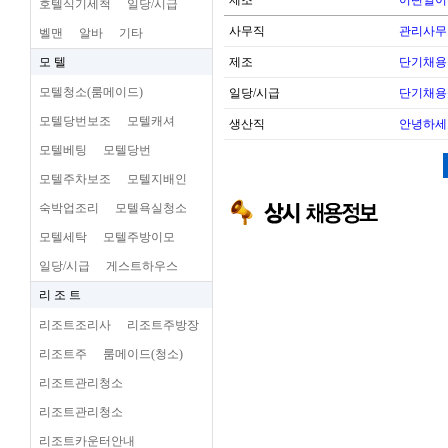
제조
어떤일이
호텔식기세척
일당/시급
사무직
관리사무
벨맨
알바
기타
모 텔
제조
단기채용
모텔청소(룸메이드)
일당/시급
단기채용
모텔당번보조
모텔캐셔
생산직
안녕하세
모텔베팅
모텔당번
모텔주차보조
모텔지배인
숙박업조리
모텔욕실청소
모텔세탁
모텔주방이모
일당/시급
게스트하우스
리 조 트
리조트조리사
리조트주방장
리조트주
룸메이드(청소)
리조트관리청소
리조트관리청소
리조트카운터안내