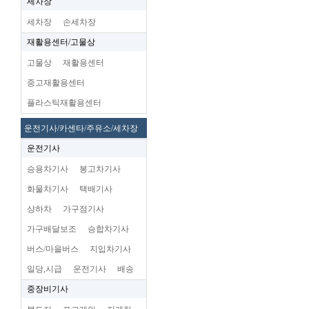
세차장
세차장
손세차장
재활용센터/고물상
고물상
재활용센터
중고재활용센터
플라스틱재활용센터
운전기사/카센타/주유소/세차장
운전기사
승용차기사
봉고차기사
화물차기사
택배기사
상하차
가구점기사
가구배달보조
승합차기사
버스/마을버스
지입차기사
일당,시급
운전기사
배송
중장비기사