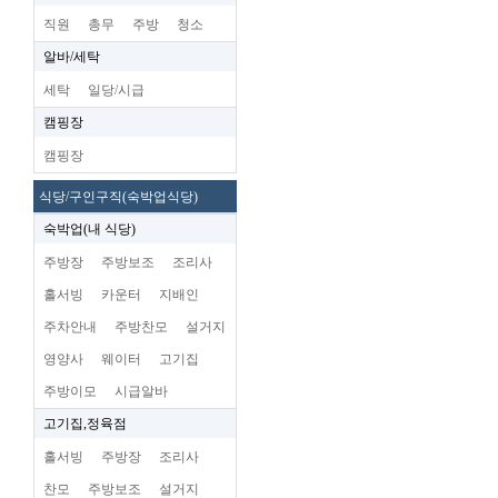
직원
총무
주방
청소
알바/세탁
세탁
일당/시급
캠핑장
캠핑장
식당/구인구직(숙박업식당)
숙박업(내 식당)
주방장
주방보조
조리사
홀서빙
카운터
지배인
주차안내
주방찬모
설거지
영양사
웨이터
고기집
주방이모
시급알바
고기집,정육점
홀서빙
주방장
조리사
찬모
주방보조
설거지