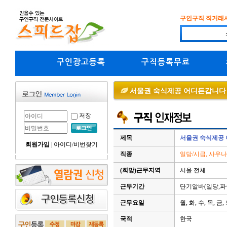
구인구직 직거래
구인광고등록
구직등록무료
서울권 숙식제공 어디든갑니다
저장
제목
서울권 숙식제공
회원가입
|
아이디/비번찾기
직종
일당/시급, 사우
(희망)근무지역
서울 전체
근무기간
단기알바(일당,파
근무요일
월, 화, 수, 목, 금,
국적
한국