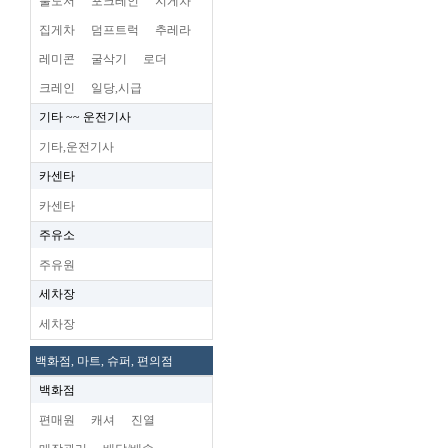
불도저
포크레인
지게차
집게차
덤프트럭
추레라
레미콘
굴삭기
로더
크레인
일당,시급
기타 ~~ 운전기사
기타,운전기사
카센타
카센타
주유소
주유원
세차장
세차장
백화점, 마트, 슈퍼, 편의점
백화점
편매원
캐셔
진열