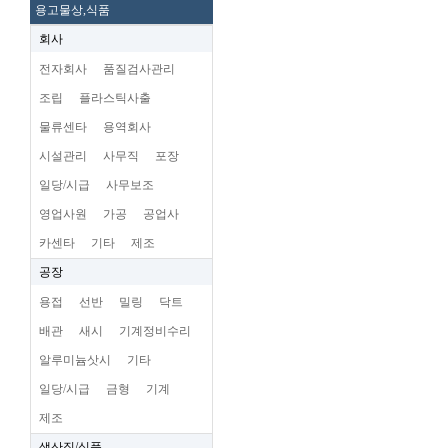
용고물상,식품
회사
전자회사
품질검사관리
조립
플라스틱사출
물류센타
용역회사
시설관리
사무직
포장
일당/시급
사무보조
영업사원
가공
공업사
카센타
기타
제조
공장
용접
선반
밀링
닥트
배관
새시
기계정비수리
알루미늄삿시
기타
일당/시급
금형
기계
제조
생산직/식품