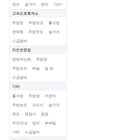
찬모
설거지
장치
기타~
고속도로휴게소
주방장
주방보조
홀서빙
판매원
주방찬모
설거지
시급알바
치킨전문점
판매계산원
주방장
주방보조
배달
점 장
시급알바
기타
홀서빙
주방장
카운터
주방보조
조리사
설거지
찬모
영양사
점장
주차안내
장치
부부팀
기타
시급알바