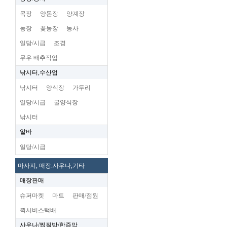
목장
양돈장
양계장
농장
꽃농장
농사
일당/시급
조경
무우 배추작업
낚시터,수산업
낚시터
양식장
가두리
일당/시급
굴양식장
낚시터
알바
일당/시급
마사지, 매장.사우나,기타
매장판매
슈퍼마켓
마트
판매/점원
퀵서비스택배
사우나/찜질방/한증막