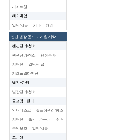
리조트찬모
해외취업
일당/시급
기타
해외
펜션 별장.골프.고시원 세탁
펜션관리/청소
펜션관리/청소
펜션주바
지배인
일당/시급
키즈풀빌라펜션
별장~관리
별장관리/청소
골프장~ 관리
안내데스크
골프장관리/청소
지배인
홀~
카운터
주바
주방보조
일당/시급
고시원