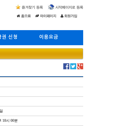
람권 신청
이용요금
5일
후 18시 00분