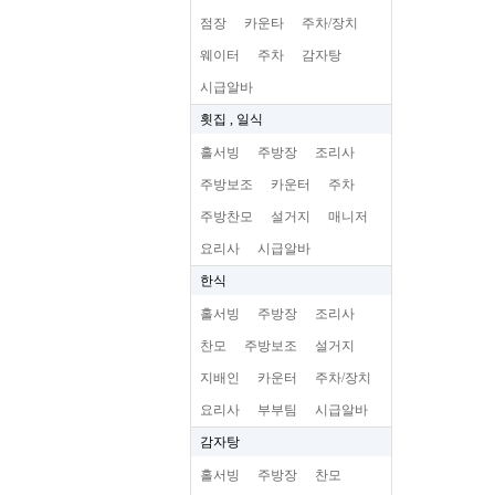
점장
카운타
주차/장치
웨이터
주차
감자탕
시급알바
횟집 , 일식
홀서빙
주방장
조리사
주방보조
카운터
주차
주방찬모
설거지
매니저
요리사
시급알바
한식
홀서빙
주방장
조리사
찬모
주방보조
설거지
지배인
카운터
주차/장치
요리사
부부팀
시급알바
감자탕
홀서빙
주방장
찬모