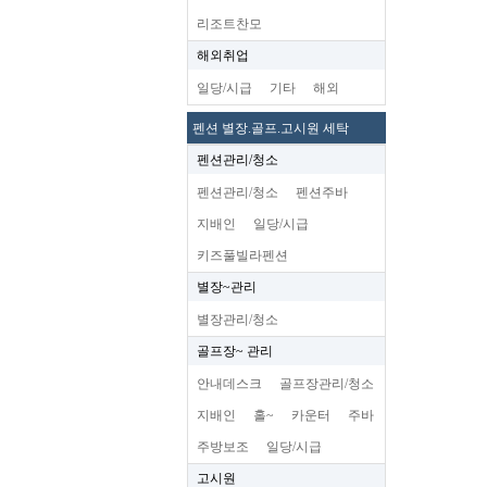
리조트찬모
해외취업
일당/시급
기타
해외
펜션 별장.골프.고시원 세탁
펜션관리/청소
펜션관리/청소
펜션주바
지배인
일당/시급
키즈풀빌라펜션
별장~관리
별장관리/청소
골프장~ 관리
안내데스크
골프장관리/청소
지배인
홀~
카운터
주바
주방보조
일당/시급
고시원