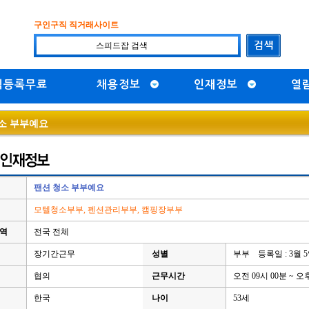
구인구직 직거래사이트
직등록무료
채용정보
인재정보
열
소 부부예요
팬션 청소 부부예요
모텔청소부부, 펜션관리부부, 캠핑장부부
지역
전국 전체
장기간근무
성별
부부 등록일 : 3월 
협의
근무시간
오전 09시 00분 ~ 오
한국
나이
53세