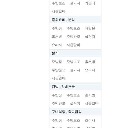
주방보조
설거지
카운터
시급알바
중화요리 , 분식
주방장
주방보조
배달원
홀서빙
주방찬모
설거지
요리사
시급알바
분식
주방장
주방보조
홀서빙
주방찬모
설거지
요리사
시급알바
김밥 , 김밥천국
주방장
주방보조
홀서빙
주방찬모
설거지
시급알바
구내식당 , 학교급식
주방장
주방보조
조리사