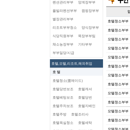
펜션관리부부
양계장부부
플빌라펜션부부
캠핑장부부
별장관리부부
호텔청소부부
리조트부부청소
양식장부부
호텔청소부부
식당직원부부
목장부부팀
모텔청소부부
채소농장부부
기타부부
모텔청소부부
부부일당/시급
모텔청소부부
호텔,모텔,리조트,해외취업
호텔청소부부
호 텔
모텔청소부부
호텔청소(룸메이드)
호텔청소부부
호텔당번보조
호텔캐셔
모텔청소부부
호텔베팅보조
호텔당번
호텔청소부부
호텔주차보조
호텔지배인
모텔청소부부
호텔주방
호텔조리사
호텔청소부부
호텔욕실청소
호텔세탁
모텔청소부부