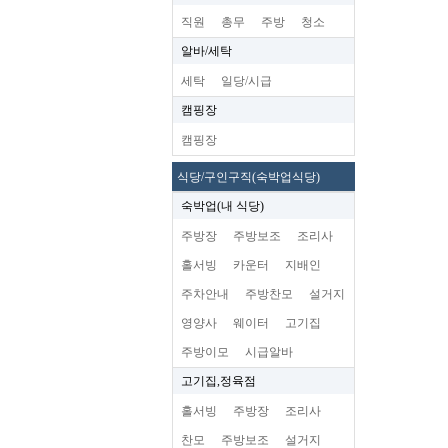
직원
총무
주방
청소
알바/세탁
세탁
일당/시급
캠핑장
캠핑장
식당/구인구직(숙박업식당)
숙박업(내 식당)
주방장
주방보조
조리사
홀서빙
카운터
지배인
주차안내
주방찬모
설거지
영양사
웨이터
고기집
주방이모
시급알바
고기집,정육점
홀서빙
주방장
조리사
찬모
주방보조
설거지