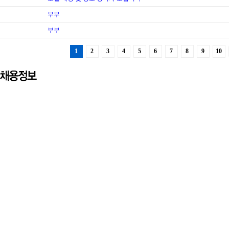
부부
부부
1
2
3
4
5
6
7
8
9
10