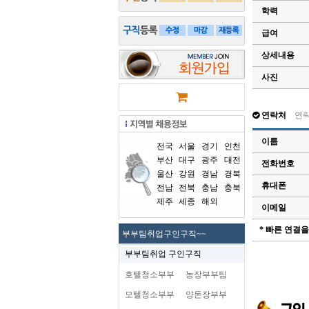
학력
급여
상세내용
사진
연락처
연
이름
전국
서울
경기
인천
부산
대구
광주
대전
전화번호
울산
강원
경남
경북
휴대폰
전남
전북
충남
충북
제주
세종
해외
이메일
* 빠른 연결
부부팀취업구인구직~~
부부팀취업 구인구직
호텔청소부부
농장부부팀
모텔청소부부
양돈장부부