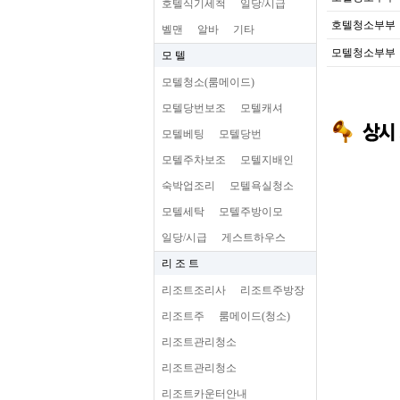
호텔식기세척
일당/시급
호텔청소부부
벨맨
알바
기타
모텔청소부부
모 텔
모텔청소(룸메이드)
모텔당번보조
모텔캐셔
모텔베팅
모텔당번
모텔주차보조
모텔지배인
숙박업조리
모텔욕실청소
모텔세탁
모텔주방이모
일당/시급
게스트하우스
리 조 트
리조트조리사
리조트주방장
리조트주
룸메이드(청소)
리조트관리청소
리조트관리청소
리조트카운터안내