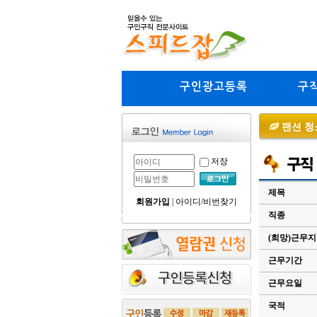
구인광고등록
구
팬션 청
저장
제목
회원가입
|
아이디/비번찾기
직종
(희망)근무
근무기간
근무요일
국적