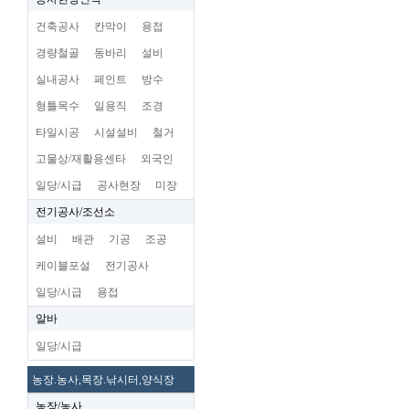
건축공사
칸막이
용접
경량철골
동바리
설비
실내공사
페인트
방수
형틀목수
일용직
조경
타일시공
시설설비
철거
고물상/재활용센타
외국인
일당/시급
공사현장
미장
전기공사/조선소
설비
배관
기공
조공
케이블포설
전기공사
일당/시급
용접
알바
일당/시급
농장.농사,목장.낚시터,양식장
농장/농사