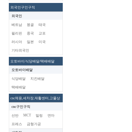
외국인구인구직
외국인
베트남
몽골
태국
필리핀
중국
교포
러시아
일본
미국
기타외국인
오토바이/식당배달/택배배달
오토바이배달
식당배달
치킨배달
택배배달
cnc체용,세차장,재활센터,고물상
cnc구인구직
MCT
선반
밀링
연마
프레스
금형가공