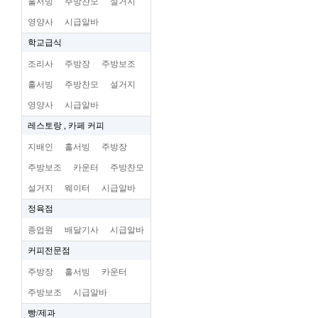
홀서빙
주방찬모
설거지
영양사
시급알바
학교급식
조리사
주방장
주방보조
홀서빙
주방찬모
설거지
영양사
시급알바
레스토랑 , 카페 커피
지배인
홀서빙
주방장
주방보조
카운터
주방찬모
설거지
웨이터
시급알바
정육점
종업원
배달기사
시급알바
커피전문점
주방장
홀서빙
카운터
주방보조
시급알바
빵/제과