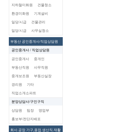
지하철미화원
건물청소
환경미화원
기계설비
일당/시급
건물관리
일당/시급
사무실청소
부동산 공인중개사/직업상담원
공인중개사 / 직업상담원
공인중개사
중개인
부동산직원
사무직원
중개보조원
부동산실장
경리원
기타
직업소개소파트
분양상담사/구인구직
상담원
팀장
영업부
홍보부/전단지배포
회사.공장.가구,용접.생산직.재활