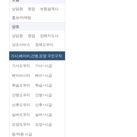
상담원
영업
보험설계사
홍보/마케팅
상조
상담원
영업
장례지도사
상조서비스
장례도우미
가사,베이비,간병,요양 구인구직
가사도우미
가사+시급
베이비시터
베이+시급
학습도우미
학습+시급
간병도우미
간병+시급
산후도우미
산후+시급
실버도우미
실버+시급
요양도우미
요양+시급
등/하원 시급