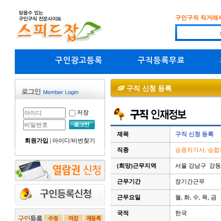
구인구직 직거래
구인광고등록
구직등록무료
구직 신청 등록
저장
제목
구직 신청 등록
회원가입
|
아이디/비번찾기
직종
승용차기사, 승
(희망)근무지역
서울 강남구 강동
근무기간
장기간근무
근무요일
월, 화, 수, 목, 금
국적
한국