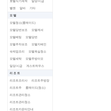
호텔식기세척
일당/시급
벨맨
알바
기타
모 텔
모텔청소(룸메이드)
모텔당번보조
모텔캐셔
모텔베팅
모텔당번
모텔주차보조
모텔지배인
숙박업조리
모텔욕실청소
모텔세탁
모텔주방이모
일당/시급
게스트하우스
리 조 트
리조트조리사
리조트주방장
리조트주
룸메이드(청소)
리조트관리청소
리조트관리청소
리조트카운터안내