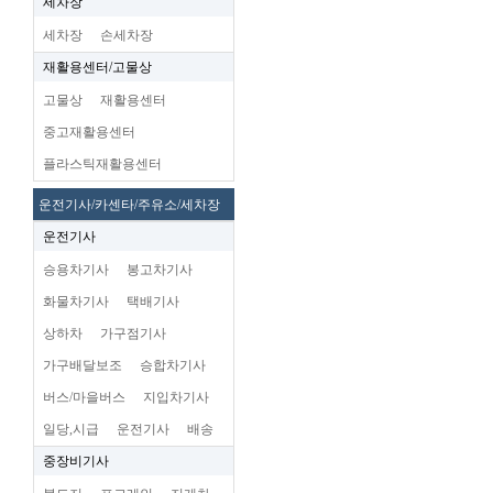
세차장
세차장
손세차장
재활용센터/고물상
고물상
재활용센터
중고재활용센터
플라스틱재활용센터
운전기사/카센타/주유소/세차장
운전기사
승용차기사
봉고차기사
화물차기사
택배기사
상하차
가구점기사
가구배달보조
승합차기사
버스/마을버스
지입차기사
일당,시급
운전기사
배송
중장비기사