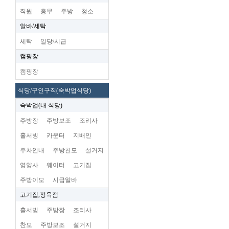
직원
총무
주방
청소
알바/세탁
세탁
일당/시급
캠핑장
캠핑장
식당/구인구직(숙박업식당)
숙박업(내 식당)
주방장
주방보조
조리사
홀서빙
카운터
지배인
주차안내
주방찬모
설거지
영양사
웨이터
고기집
주방이모
시급알바
고기집,정육점
홀서빙
주방장
조리사
찬모
주방보조
설거지