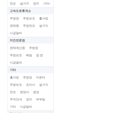
찬모
설거지
장치
기타~
고속도로휴게소
주방장
주방보조
홀서빙
판매원
주방찬모
설거지
시급알바
치킨전문점
판매계산원
주방장
주방보조
배달
점 장
시급알바
기타
홀서빙
주방장
카운터
주방보조
조리사
설거지
찬모
영양사
점장
주차안내
장치
부부팀
기타
시급알바