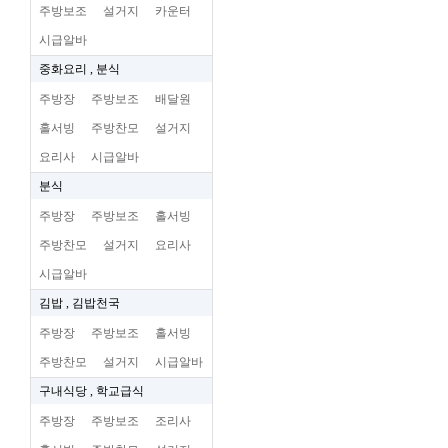
주방보조
설거지
카운터
시급알바
중화요리 , 분식
주방장
주방보조
배달원
홀서빙
주방찬모
설거지
요리사
시급알바
분식
주방장
주방보조
홀서빙
주방찬모
설거지
요리사
시급알바
김밥 , 김밥천국
주방장
주방보조
홀서빙
주방찬모
설거지
시급알바
구내식당 , 학교급식
주방장
주방보조
조리사