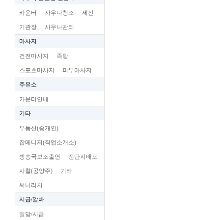
카운터
사우나청소
세신
기관장
사우나관리
마사지
건전마사지
족탕
스포츠마사지
피부마사지
주유소
카운터안내
기타
부동산(중개인)
잡메니저(직업소개소)
방송국보조출연
전단지배포
사찰(공양주)
기타
써니리치
시급/알바
일당/시급