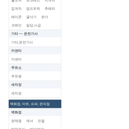
불도저
포크레인
지게차
집게차
덤프트럭
추레라
레미콘
굴삭기
로더
크레인
일당,시급
기타 ~~ 운전기사
기타,운전기사
카센타
카센타
주유소
주유원
세차장
세차장
백화점, 마트, 슈퍼, 편의점
백화점
편매원
캐셔
진열