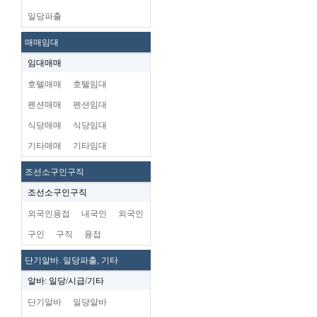
일당파출
매매임대
임대매매
호텔매매
호텔임대
펜션매매
펜션임대
식당매매
식당임대
기타매매
기타임대
조선소구인구직
조선소구인구직
외국인용접
내국인
외국인
구인
구직
용접
단기알바. 일당파출, 기타
알바: 일당/시급/기타
단기알바
일당알바