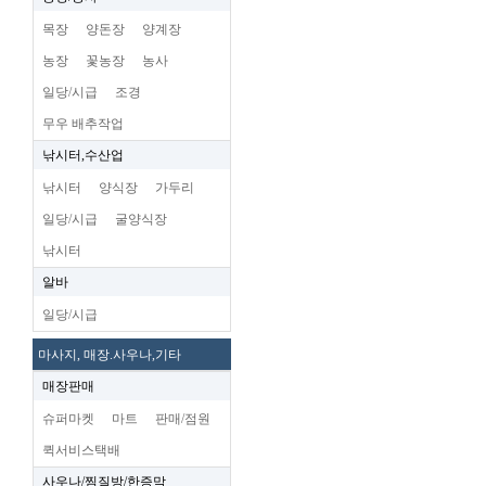
목장
양돈장
양계장
농장
꽃농장
농사
일당/시급
조경
무우 배추작업
낚시터,수산업
낚시터
양식장
가두리
일당/시급
굴양식장
낚시터
알바
일당/시급
마사지, 매장.사우나,기타
매장판매
슈퍼마켓
마트
판매/점원
퀵서비스택배
사우나/찜질방/한증막