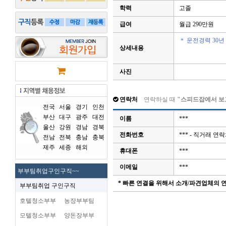
학력
고졸
급여
월급 290만원
＊ 운전경력 30
상세내용
사진
연락처
연락하실 때
"스피드잡에서 보
전국
서울
경기
인천
부산
대구
광주
대전
이름
***
울산
강원
경남
경북
전화번호
*** - 직거래 
전남
전북
충남
충북
제주
세종
해외
휴대폰
***
이메일
***
부부팀취업구인구직~~
* 빠른 연결을 위해서 소개/파견업체의
부부팀취업 구인구직
호텔청소부부
농장부부팀
모텔청소부부
양돈장부부