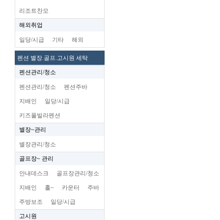
리조트찬모
해외취업
일당/시급
기타
해외
펜션 별장.골프.고시원 세탁
펜션관리/청소
펜션관리/청소
펜션주바
지배인
일당/시급
키즈풀빌라펜션
별장~관리
별장관리/청소
골프장~ 관리
안내데스크
골프장관리/청소
지배인
홀~
카운터
주바
주방보조
일당/시급
고시원