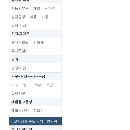
자동차부품
제조
생산직
김치공장
식품
가공
일당/시급
전자/휴대폰
휴대폰조립
반도체
휴대폰검사
알바
일당/시급
가구~씽크~목수~목공
가구
씽크
목수
목공
철재가구
재활용고물상
재활용센타
고물상
건설현장.단순노무.외국인인력
공사현장인력