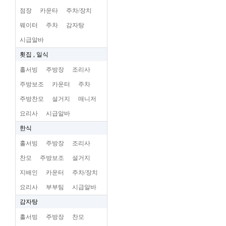
점장
카운타
주차/장치
웨이터
주차
감자탕
시급알바
횟집 , 일식
홀서빙
주방장
조리사
주방보조
카운터
주차
주방찬모
설거지
매니저
요리사
시급알바
한식
홀서빙
주방장
조리사
찬모
주방보조
설거지
지배인
카운터
주차/장치
요리사
부부팀
시급알바
감자탕
홀서빙
주방장
찬모