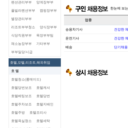
펜션관리부부
양계장부부
한눈에 보
플빌라펜션부부
캠핑장부부
별장관리부부
업종
리조트부부청소
양식장부부
승용차기사
건강한 
식당직원부부
목장부부팀
운전기사
건강한 
채소농장부부
기타부부
배송
단기채용
부부일당/시급
호텔,모텔,리조트,해외취업
호 텔
호텔청소(룸메이드)
호텔당번보조
호텔캐셔
호텔베팅보조
호텔당번
호텔주차보조
호텔지배인
호텔주방
호텔조리사
호텔욕실청소
호텔세탁