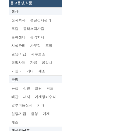
용고물상,식품
회사
전자회사
품질검사관리
조립
플라스틱사출
물류센타
용역회사
시설관리
사무직
포장
일당/시급
사무보조
영업사원
가공
공업사
카센타
기타
제조
공장
용접
선반
밀링
닥트
배관
새시
기계정비수리
알루미늄삿시
기타
일당/시급
금형
기계
제조
생산직/식품