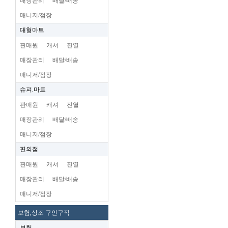
매장관리
배달/배송
매니저/점장
대형마트
판매원
캐셔
진열
매장관리
배달/배송
매니저/점장
슈펴.마트
판매원
캐셔
진열
매장관리
배달/배송
매니저/점장
편의점
판매원
캐셔
진열
매장관리
배달/배송
매니저/점장
보험,상조 구인구직
보험