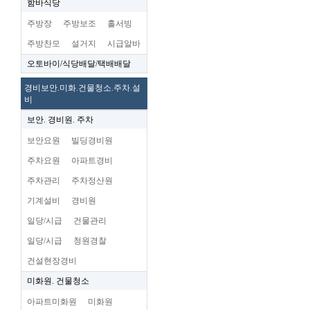
함바식당
주방장
주방보조
홀서빙
주방찬모
설거지
시급알바
오토바이/식당배달/택배배달
경비보안.미화.건물청소.주차.설
비
보안. 경비원. 주차
보안요원
빌딩경비원
주차요원
아파트경비
주차관리
주차정산원
기계설비
경비원
일당/시급
건물관리
일당/시급
청원경찰
건설현장경비
미화원. 건물청소
아파트미화원
미화원