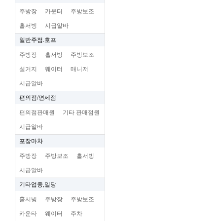
주방장
카운터
주방보조
홀서빙
시급알바
일반주점.호프
주방장
홀서빙
주방보조
설거지
웨이터
매니저
시급알바
편의점/면세점
편의점판매원
기타 판매점원
시급알바
포장마차
주방장
주방보조
홀서빙
시급알바
기타업종,일당
홀서빙
주방장
주방보조
카운타
웨이터
주차