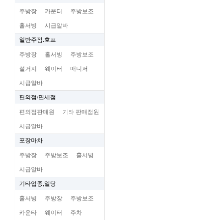
주방장
카운터
주방보조
홀서빙
시급알바
일반주점.호프
주방장
홀서빙
주방보조
설거지
웨이터
매니저
시급알바
편의점/면세점
편의점판매원
기타 판매점원
시급알바
포장마차
주방장
주방보조
홀서빙
시급알바
기타업종,일당
홀서빙
주방장
주방보조
카운타
웨이터
주차