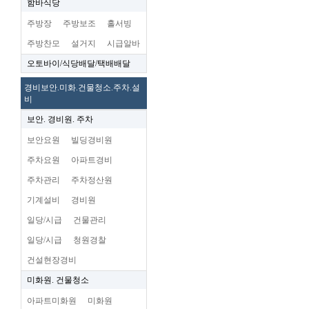
함바식당
주방장
주방보조
홀서빙
주방찬모
설거지
시급알바
오토바이/식당배달/택배배달
경비보안.미화.건물청소.주차.설
비
보안. 경비원. 주차
보안요원
빌딩경비원
주차요원
아파트경비
주차관리
주차정산원
기계설비
경비원
일당/시급
건물관리
일당/시급
청원경찰
건설현장경비
미화원. 건물청소
아파트미화원
미화원