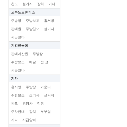
찬모
설거지
장치
기타~
고속도로휴게소
주방장
주방보조
홀서빙
판매원
주방찬모
설거지
시급알바
치킨전문점
판매계산원
주방장
주방보조
배달
점 장
시급알바
기타
홀서빙
주방장
카운터
주방보조
조리사
설거지
찬모
영양사
점장
주차안내
장치
부부팀
기타
시급알바