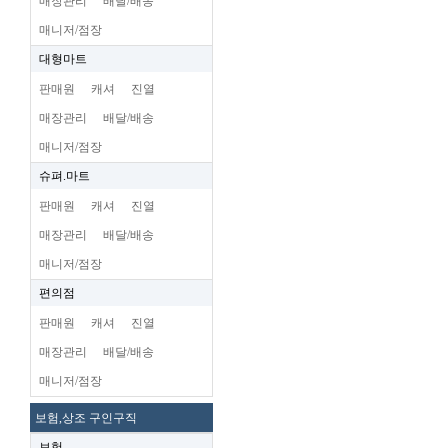
매장관리
배달/배송
매니저/점장
대형마트
판매원
캐셔
진열
매장관리
배달/배송
매니저/점장
슈펴.마트
판매원
캐셔
진열
매장관리
배달/배송
매니저/점장
편의점
판매원
캐셔
진열
매장관리
배달/배송
매니저/점장
보험,상조 구인구직
보험