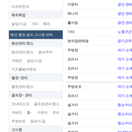
카운터
공간 관리
리조트찬모
매니저
공간 관리
해외취업
홀서빙
공간 관리
일당/시급
기타
해외
기타
노원구근
펜션 별장.골프.고시원 세탁
편의점판매원
장기근무
펜션관리/청소
주방장
자기 소
펜션관리/청소
펜션주바
조리사
자기 소
지배인
일당/시급
요리사
자기 소
키즈풀빌라펜션
주방장
자기 소
별장~관리
별장관리/청소
주방보조
자기 소
골프장~ 관리
조리사
자기 소
안내데스크
골프장관리/청소
설거지
청소/이사
지배인
홀~
카운터
주바
설거지
청소/이사
주방보조
일당/시급
설거지
청소/이사
고시원