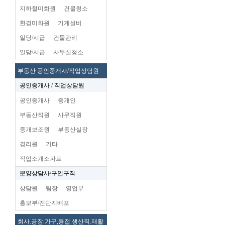
지하철미화원
건물청소
환경미화원
기계설비
일당/시급
건물관리
일당/시급
사무실청소
부동산 공인중개사/직업상담원
공인중개사 / 직업상담원
공인중개사
중개인
부동산직원
사무직원
중개보조원
부동산실장
경리원
기타
직업소개소파트
분양상담사/구인구직
상담원
팀장
영업부
홍보부/전단지배포
회사.공장.가구,용접.생산직.재활