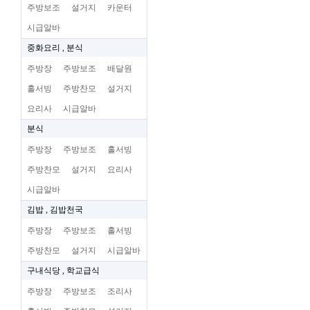
주방보조
설거지
카운터
시급알바
중화요리 , 분식
주방장
주방보조
배달원
홀서빙
주방찬모
설거지
요리사
시급알바
분식
주방장
주방보조
홀서빙
주방찬모
설거지
요리사
시급알바
김밥 , 김밥천국
주방장
주방보조
홀서빙
주방찬모
설거지
시급알바
구내식당 , 학교급식
주방장
주방보조
조리사