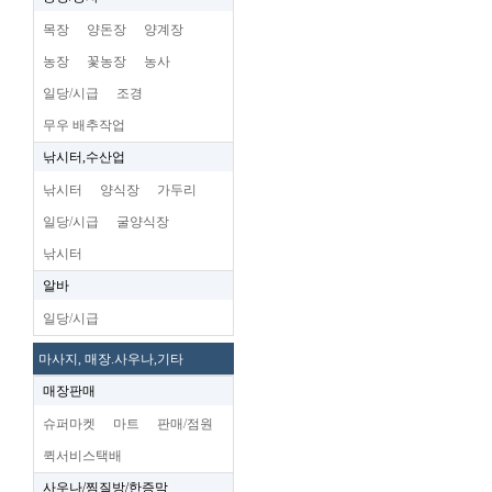
목장
양돈장
양계장
농장
꽃농장
농사
일당/시급
조경
무우 배추작업
낚시터,수산업
낚시터
양식장
가두리
일당/시급
굴양식장
낚시터
알바
일당/시급
마사지, 매장.사우나,기타
매장판매
슈퍼마켓
마트
판매/점원
퀵서비스택배
사우나/찜질방/한증막