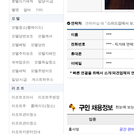
호텔식기세척
일당/시급
벨맨
알바
기타
모 텔
연락처
연락하실 때
"스피드잡에서 보
모텔청소(룸메이드)
이름
***
모텔당번보조
모텔캐셔
전화번호
*** - 직거래 
모텔베팅
모텔당번
모텔주차보조
모텔지배인
휴대폰
***
숙박업조리
모텔욕실청소
이메일
***
모텔세탁
모텔주방이모
* 빠른 연결을 위해서 소개/파견업체의
일당/시급
게스트하우스
리 조 트
리조트조리사
리조트주방장
리조트주
룸메이드(청소)
한눈에 보
리조트관리청소
업종
리조트관리청소
홀서빙
공간 관리
리조트카운터안내