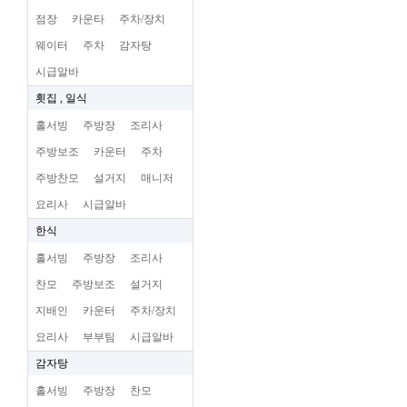
점장
카운타
주차/장치
웨이터
주차
감자탕
시급알바
횟집 , 일식
홀서빙
주방장
조리사
주방보조
카운터
주차
주방찬모
설거지
매니저
요리사
시급알바
한식
홀서빙
주방장
조리사
찬모
주방보조
설거지
지배인
카운터
주차/장치
요리사
부부팀
시급알바
감자탕
홀서빙
주방장
찬모