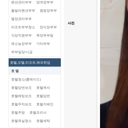
펜션관리부부
양계장부부
플빌라펜션부부
캠핑장부부
별장관리부부
사진
리조트부부청소
양식장부부
식당직원부부
목장부부팀
채소농장부부
기타부부
부부일당/시급
호텔,모텔,리조트,해외취업
호 텔
호텔청소(룸메이드)
호텔당번보조
호텔캐셔
호텔베팅보조
호텔당번
호텔주차보조
호텔지배인
호텔주방
호텔조리사
호텔욕실청소
호텔세탁