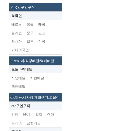
외국인구인구직
외국인
베트남
몽골
태국
필리핀
중국
교포
러시아
일본
미국
기타외국인
오토바이/식당배달/택배배달
오토바이배달
식당배달
치킨배달
택배배달
cnc체용,세차장,재활센터,고물상
cnc구인구직
MCT
선반
밀링
연마
프레스
금형가공