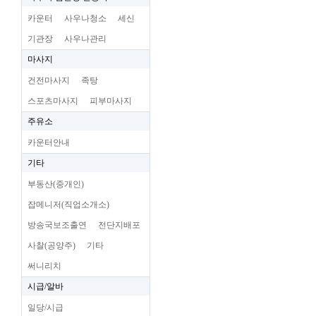
카운터
사우나청소
세신
기관장
사우나관리
마사지
건전마사지
족탕
스포츠마사지
피부마사지
주유소
카운터안내
기타
부동산(중개인)
잡메니저(직업소개소)
방송국보조출연
전단지배포
사찰(공양주)
기타
써니리치
시급/알바
일당/시급