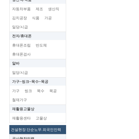
자동차부품
제조
생산직
김치공장
식품
가공
일당/시급
전자/휴대폰
휴대폰조립
반도체
휴대폰검사
알바
일당/시급
가구~씽크~목수~목공
가구
씽크
목수
목공
철재가구
재활용고물상
재활용센타
고물상
건설현장.단순노무.외국인인력
공사현장인력