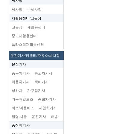
세차장
세차장
손세차장
재활용센터/고물상
고물상
재활용센터
중고재활용센터
플라스틱재활용센터
운전기사/카센타/주유소/세차장
운전기사
승용차기사
봉고차기사
화물차기사
택배기사
상하차
가구점기사
가구배달보조
승합차기사
버스/마을버스
지입차기사
일당,시급
운전기사
배송
중장비기사