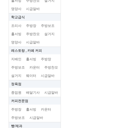
홀서빙
주방찬모
설거지
영양사
시급알바
학교급식
조리사
주방장
주방보조
홀서빙
주방찬모
설거지
영양사
시급알바
레스토랑 , 카페 커피
지배인
홀서빙
주방장
주방보조
카운터
주방찬모
설거지
웨이터
시급알바
정육점
종업원
배달기사
시급알바
커피전문점
주방장
홀서빙
카운터
주방보조
시급알바
빵/제과