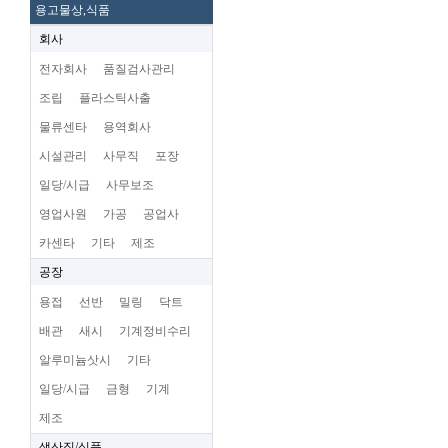
용고물상,식품
회사
전자회사
품질검사관리
조립
플라스틱사출
물류센타
용역회사
시설관리
사무직
포장
일당/시급
사무보조
영업사원
가공
공업사
카센타
기타
제조
공장
용접
선반
밀링
닥트
배관
새시
기계정비수리
알루미늄삿시
기타
일당/시급
금형
기계
제조
생산직/식품