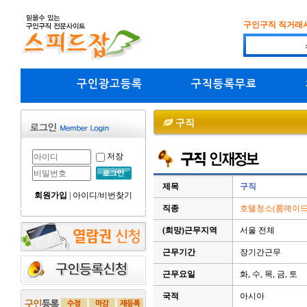
구인구직 직거래
구인광고등록
구직등록무료
구직
저장
제목
구직
회원가입
|
아이디/비번찾기
직종
호텔청소(룸메이드)
(희망)근무지역
서울 전체
근무기간
장기간근무
근무요일
화, 수, 목, 금, 토
국적
아시아