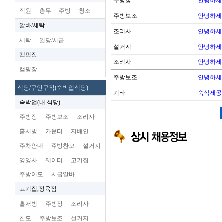
주방장
안녕하세
직원
총무
주방
청소
주방보조
안녕하세
알바/세탁
조리사
안녕하세
세탁
일당/시급
설거지
안녕하세
캠핑장
조리사
안녕하세
캠핑장
주방보조
안녕하세
식당/구인구직(숙박업식당)
기타
숙식제공
숙박업(내 식당)
주방장
주방보조
조리사
홀서빙
카운터
지배인
주차안내
주방찬모
설거지
영양사
웨이터
고기집
주방이모
시급알바
고기집,정육점
홀서빙
주방장
조리사
찬모
주방보조
설거지