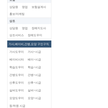
상담원
영업
보험설계사
홍보/마케팅
상조
상담원
영업
장례지도사
상조서비스
장례도우미
가사,베이비,간병,요양 구인구직
가사도우미
가사+시급
베이비시터
베이+시급
학습도우미
학습+시급
간병도우미
간병+시급
산후도우미
산후+시급
실버도우미
실버+시급
요양도우미
요양+시급
등/하원 시급