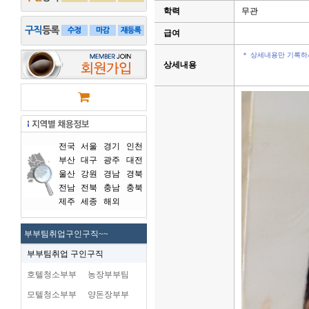
학력
무관
급여
＊ 상세내용만 기록하
상세내용
전국
서울
경기
인천
부산
대구
광주
대전
울산
강원
경남
경북
전남
전북
충남
충북
제주
세종
해외
부부팀취업구인구직~~
부부팀취업 구인구직
호텔청소부부
농장부부팀
모텔청소부부
양돈장부부