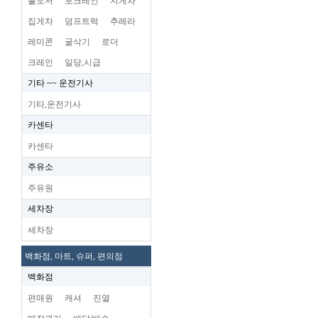
불도저
포크레인
지게차
집게차
덤프트럭
추레라
레미콘
굴삭기
로더
크레인
일당,시급
기타 ~~ 운전기사
기타,운전기사
카센타
카센타
주유소
주유원
세차장
세차장
백화점, 마트, 슈퍼, 편의점
백화점
편매원
캐셔
진열