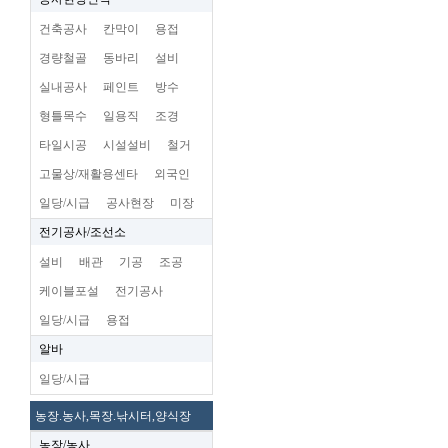
건축공사
칸막이
용접
경량철골
동바리
설비
실내공사
페인트
방수
형틀목수
일용직
조경
타일시공
시설설비
철거
고물상/재활용센타
외국인
일당/시급
공사현장
미장
전기공사/조선소
설비
배관
기공
조공
케이블포설
전기공사
일당/시급
용접
알바
일당/시급
농장.농사,목장.낚시터,양식장
농장/농사