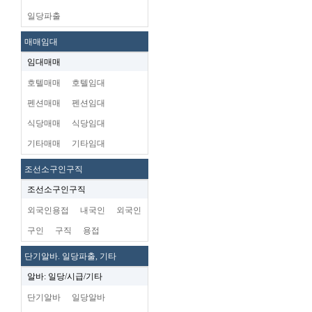
일당파출
매매임대
임대매매
호텔매매
호텔임대
펜션매매
펜션임대
식당매매
식당임대
기타매매
기타임대
조선소구인구직
조선소구인구직
외국인용접
내국인
외국인
구인
구직
용접
단기알바. 일당파출, 기타
알바: 일당/시급/기타
단기알바
일당알바