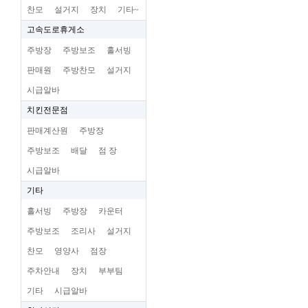
찬모
설거지
장치
기타~
고속도로휴게소
주방장
주방보조
홀서빙
판매원
주방찬모
설거지
시급알바
치킨전문점
판매계산원
주방장
주방보조
배달
점 장
시급알바
기타
홀서빙
주방장
카운터
주방보조
조리사
설거지
찬모
영양사
점장
주차안내
장치
부부팀
기타
시급알바