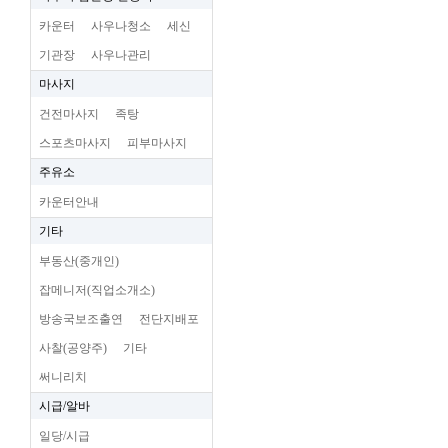
카운터
사우나청소
세신
기관장
사우나관리
마사지
건전마사지
족탕
스포츠마사지
피부마사지
주유소
카운터안내
기타
부동산(중개인)
잡메니저(직업소개소)
방송국보조출연
전단지배포
사찰(공양주)
기타
써니리치
시급/알바
일당/시급