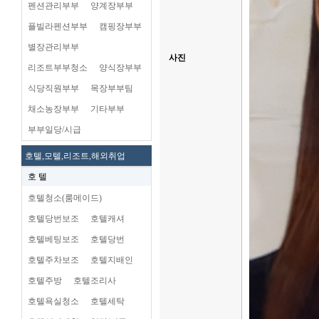
펜션관리부부
양계장부부
플빌라펜션부부
캠핑장부부
별장관리부부
사진
리조트부부청소
양식장부부
식당직원부부
목장부부팀
채소농장부부
기타부부
부부일당/시급
호텔,모텔,리조트,해외취업
호 텔
호텔청소(룸메이드)
호텔당번보조
호텔캐셔
호텔베팅보조
호텔당번
호텔주차보조
호텔지배인
호텔주방
호텔조리사
호텔욕실청소
호텔세탁