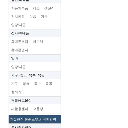
자동차부품
제조
생산직
김치공장
식품
가공
일당/시급
전자/휴대폰
휴대폰조립
반도체
휴대폰검사
알바
일당/시급
가구~씽크~목수~목공
가구
씽크
목수
목공
철재가구
재활용고물상
재활용센타
고물상
건설현장.단순노무.외국인인력
공사현장인력