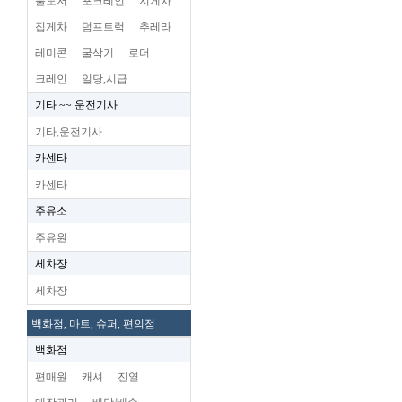
불도저
포크레인
지게차
집게차
덤프트럭
추레라
레미콘
굴삭기
로더
크레인
일당,시급
기타 ~~ 운전기사
기타,운전기사
카센타
카센타
주유소
주유원
세차장
세차장
백화점, 마트, 슈퍼, 편의점
백화점
편매원
캐셔
진열