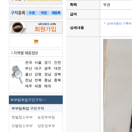
학력
무관
급여
＊ 상세내용만 기록하
상세내용
전국
서울
경기
인천
부산
대구
광주
대전
울산
강원
경남
경북
전남
전북
충남
충북
제주
세종
해외
부부팀취업구인구직~~
부부팀취업 구인구직
호텔청소부부
농장부부팀
모텔청소부부
양돈장부부