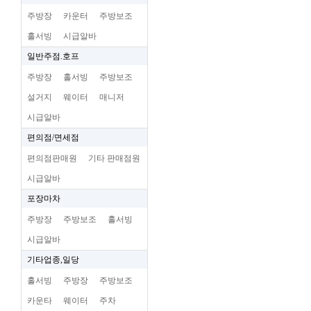
주방장
카운터
주방보조
홀서빙
시급알바
일반주점.호프
주방장
홀서빙
주방보조
설거지
웨이터
매니저
시급알바
편의점/면세점
편의점판매원
기타 판매점원
시급알바
포장마차
주방장
주방보조
홀서빙
시급알바
기타업종,일당
홀서빙
주방장
주방보조
카운타
웨이터
주차