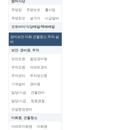
함바식당
주방장
주방보조
홀서빙
주방찬모
설거지
시급알바
오토바이/식당배달/택배배달
경비보안.미화.건물청소.주차.설
비
보안. 경비원. 주차
보안요원
빌딩경비원
주차요원
아파트경비
주차관리
주차정산원
기계설비
경비원
일당/시급
건물관리
일당/시급
청원경찰
건설현장경비
미화원. 건물청소
아파트미화원
미화원