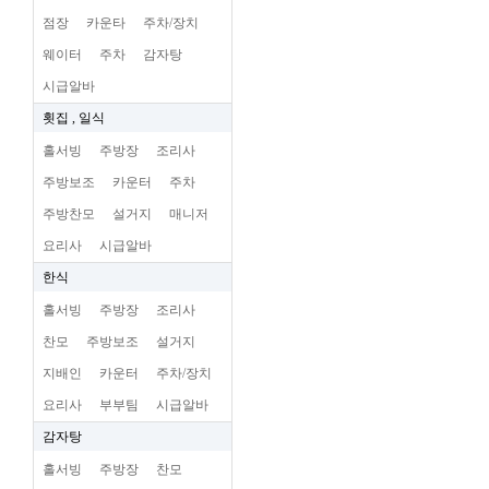
점장
카운타
주차/장치
웨이터
주차
감자탕
시급알바
횟집 , 일식
홀서빙
주방장
조리사
주방보조
카운터
주차
주방찬모
설거지
매니저
요리사
시급알바
한식
홀서빙
주방장
조리사
찬모
주방보조
설거지
지배인
카운터
주차/장치
요리사
부부팀
시급알바
감자탕
홀서빙
주방장
찬모