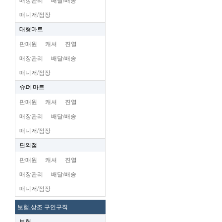
매장관리
배달/배송
매니저/점장
대형마트
판매원
캐셔
진열
매장관리
배달/배송
매니저/점장
슈펴.마트
판매원
캐셔
진열
매장관리
배달/배송
매니저/점장
편의점
판매원
캐셔
진열
매장관리
배달/배송
매니저/점장
보험,상조 구인구직
보험