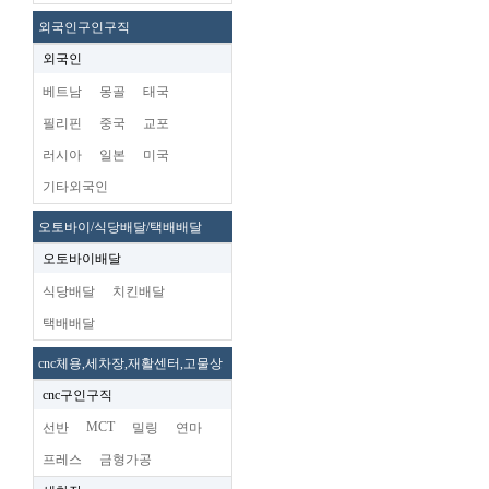
외국인구인구직
외국인
베트남
몽골
태국
필리핀
중국
교포
러시아
일본
미국
기타외국인
오토바이/식당배달/택배배달
오토바이배달
식당배달
치킨배달
택배배달
cnc체용,세차장,재활센터,고물상
cnc구인구직
MCT
선반
밀링
연마
프레스
금형가공