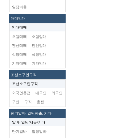
일당파출
매매임대
임대매매
호텔매매
호텔임대
펜션매매
펜션임대
식당매매
식당임대
기타매매
기타임대
조선소구인구직
조선소구인구직
외국인용접
내국인
외국인
구인
구직
용접
단기알바. 일당파출, 기타
알바: 일당/시급/기타
단기알바
일당알바