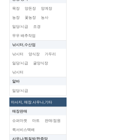
목장
양돈장
양계장
농장
꽃농장
농사
일당/시급
조경
무우 배추작업
낚시터,수산업
낚시터
양식장
가두리
일당/시급
굴양식장
낚시터
알바
일당/시급
마사지, 매장.사우나,기타
매장판매
슈퍼마켓
마트
판매/점원
퀵서비스택배
사우나/찜질방/한증막