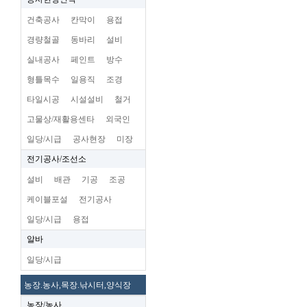
건축공사
칸막이
용접
경량철골
동바리
설비
실내공사
페인트
방수
형틀목수
일용직
조경
타일시공
시설설비
철거
고물상/재활용센타
외국인
일당/시급
공사현장
미장
전기공사/조선소
설비
배관
기공
조공
케이블포설
전기공사
일당/시급
용접
알바
일당/시급
농장.농사,목장.낚시터,양식장
농장/농사