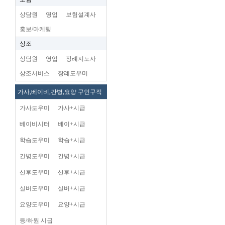
상담원
영업
보험설계사
홍보/마케팅
상조
상담원
영업
장례지도사
상조서비스
장례도우미
가사,베이비,간병,요양 구인구직
가사도우미
가사+시급
베이비시터
베이+시급
학습도우미
학습+시급
간병도우미
간병+시급
산후도우미
산후+시급
실버도우미
실버+시급
요양도우미
요양+시급
등/하원 시급