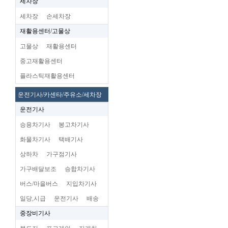
세차장
세차장
손세차장
재활용센터/고물상
고물상
재활용센터
중고재활용센터
플라스틱재활용센터
운전기사/카센타/주유소/세차장
운전기사
승용차기사
봉고차기사
화물차기사
택배기사
상하차
가구점기사
가구배달보조
승합차기사
버스/마을버스
지입차기사
일당,시급
운전기사
배송
중장비기사