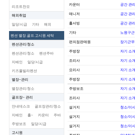
카운터
공간 관리
리조트찬모
매니저
공간 관리
해외취업
홀서빙
공간 관리
일당/시급
기타
해외
기타
노원구근
펜션 별장.골프.고시원 세탁
편의점판매원
장기근무
펜션관리/청소
주방장
자기 소
펜션관리/청소
펜션주바
조리사
자기 소
지배인
일당/시급
요리사
자기 소
키즈풀빌라펜션
주방장
자기 소
별장~관리
별장관리/청소
주방보조
자기 소
골프장~ 관리
조리사
자기 소
안내데스크
골프장관리/청소
설거지
청소/이사
지배인
홀~
카운터
주바
설거지
청소/이사
주방보조
일당/시급
설거지
청소/이사
고시원