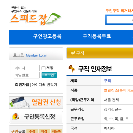
구인구직 직거래
구인광고등록
구직등록무료
구직
저장
제목
구직
회원가입
|
아이디/비번찾기
직종
호텔청소(룸메이드)
(희망)근무지역
서울 전체
근무기간
장기간근무
근무요일
화, 수, 목, 금, 토
국적
아시아