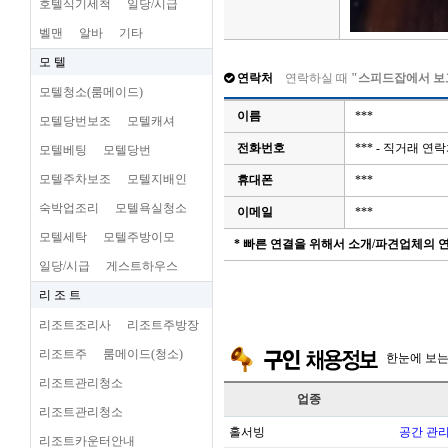
호텔식기세척
일당/시급
벨맨
알바
기타
모 텔
연락처
연락하실 때
"스피드잡에서 보
모텔청소(룸메이드)
이름
***
모텔당번보조
모텔캐셔
전화번호
*** - 직거래 
모텔베팅
모텔당번
모텔주차보조
모텔지배인
휴대폰
***
숙박업조리
모텔욕실청소
이메일
***
모텔세탁
모텔주방이모
* 빠른 연결을 위해서 소개/파견업체의
일당/시급
게스트하우스
리 조 트
리조트조리사
리조트주방장
리조트주
룸메이드(청소)
한눈에 보
리조트관리청소
업종
리조트관리청소
홀서빙
공간 관리
리조트카운터안내