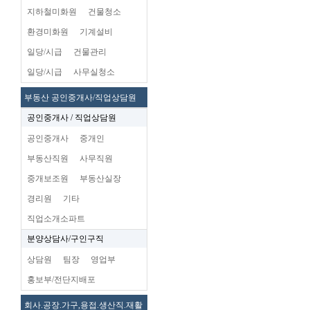
지하철미화원
건물청소
환경미화원
기계설비
일당/시급
건물관리
일당/시급
사무실청소
부동산 공인중개사/직업상담원
공인중개사 / 직업상담원
공인중개사
중개인
부동산직원
사무직원
중개보조원
부동산실장
경리원
기타
직업소개소파트
분양상담사/구인구직
상담원
팀장
영업부
홍보부/전단지배포
회사.공장.가구,용접.생산직.재활