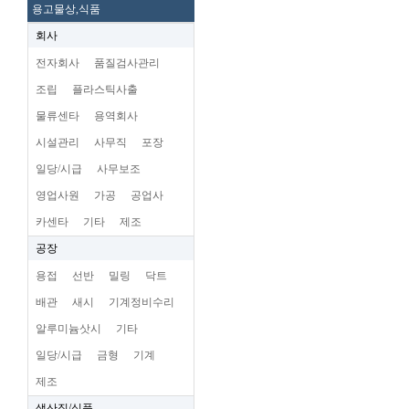
용고물상,식품
회사
전자회사
품질검사관리
조립
플라스틱사출
물류센타
용역회사
시설관리
사무직
포장
일당/시급
사무보조
영업사원
가공
공업사
카센타
기타
제조
공장
용접
선반
밀링
닥트
배관
새시
기계정비수리
알루미늄삿시
기타
일당/시급
금형
기계
제조
생산직/식품