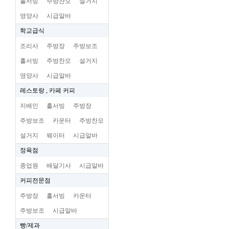
홀서빙
주방찬모
설거지
영양사
시급알바
학교급식
조리사
주방장
주방보조
홀서빙
주방찬모
설거지
영양사
시급알바
레스토랑 , 카페 커피
지배인
홀서빙
주방장
주방보조
카운터
주방찬모
설거지
웨이터
시급알바
정육점
종업원
배달기사
시급알바
커피전문점
주방장
홀서빙
카운터
주방보조
시급알바
빵/제과