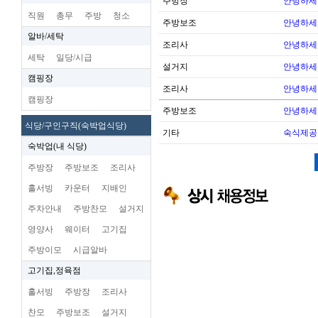
주방장
안녕하세
직원
총무
주방
청소
주방보조
안녕하세
알바/세탁
조리사
안녕하세
세탁
일당/시급
설거지
안녕하세
캠핑장
조리사
안녕하세
캠핑장
주방보조
안녕하세
식당/구인구직(숙박업식당)
기타
숙식제공
숙박업(내 식당)
주방장
주방보조
조리사
홀서빙
카운터
지배인
주차안내
주방찬모
설거지
영양사
웨이터
고기집
주방이모
시급알바
고기집,정육점
홀서빙
주방장
조리사
찬모
주방보조
설거지