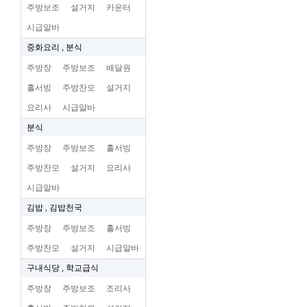
주방보조
설거지
카운터
시급알바
중화요리 , 분식
주방장
주방보조
배달원
홀서빙
주방찬모
설거지
요리사
시급알바
분식
주방장
주방보조
홀서빙
주방찬모
설거지
요리사
시급알바
김밥 , 김밥천국
주방장
주방보조
홀서빙
주방찬모
설거지
시급알바
구내식당 , 학교급식
주방장
주방보조
조리사