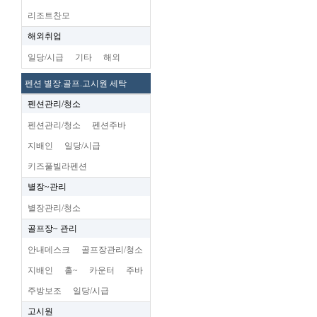
리조트찬모
해외취업
일당/시급
기타
해외
펜션 별장.골프.고시원 세탁
펜션관리/청소
펜션관리/청소
펜션주바
지배인
일당/시급
키즈풀빌라펜션
별장~관리
별장관리/청소
골프장~ 관리
안내데스크
골프장관리/청소
지배인
홀~
카운터
주바
주방보조
일당/시급
고시원