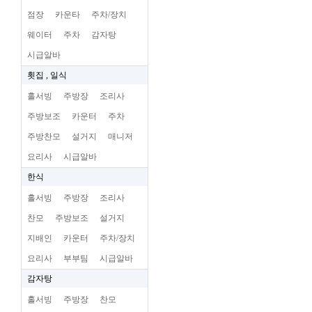
점장
카운타
주차/장치
웨이터
주차
감자탕
시급알바
횟집 , 일식
홀서빙
주방장
조리사
주방보조
카운터
주차
주방찬모
설거지
매니저
요리사
시급알바
한식
홀서빙
주방장
조리사
찬모
주방보조
설거지
지배인
카운터
주차/장치
요리사
부부팀
시급알바
감자탕
홀서빙
주방장
찬모