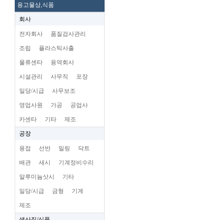
용고물상,식품
회사
전자회사
품질검사관리
조립
플라스틱사출
물류센타
용역회사
시설관리
사무직
포장
일당/시급
사무보조
영업사원
가공
공업사
카센타
기타
제조
공장
용접
선반
밀링
닥트
배관
새시
기계정비수리
알루미늄삿시
기타
일당/시급
금형
기계
제조
생산직/식품