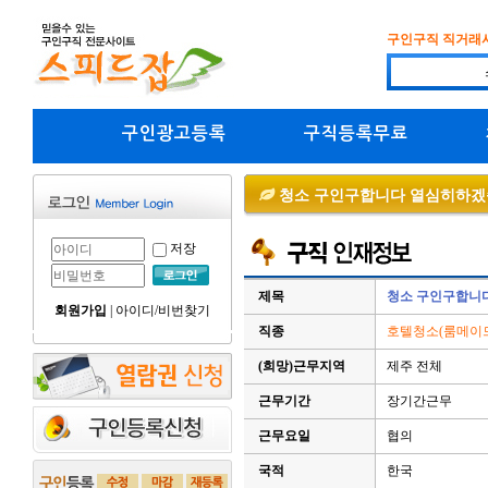
구인구직 직거래
구인광고등록
구직등록무료
청소 구인구합니다 열심히하겠
저장
제목
청소 구인구합니
회원가입
|
아이디/비번찾기
직종
호텔청소(룸메이드
(희망)근무지역
제주 전체
근무기간
장기간근무
근무요일
협의
국적
한국