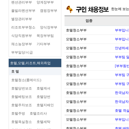
펜션관리부부
양계장부부
한눈에 보
플빌라펜션부부
캠핑장부부
별장관리부부
업종
리조트부부청소
양식장부부
호텔청소부부
부부입니
식당직원부부
목장부부팀
모텔청소부부
부부입니
채소농장부부
기타부부
모텔청소부부
안녕하세
부부일당/시급
모텔청소부부
부부팀 일
호텔,모텔,리조트,해외취업
호텔청소부부
[부부동반
호 텔
호텔청소부부
부부팀 
호텔청소(룸메이드)
모텔청소부부
부부팀 
호텔당번보조
호텔캐셔
호텔청소부부
한국남자
호텔베팅보조
호텔당번
모텔청소부부
한국남자
호텔주차보조
호텔지배인
호텔청소부부
호텔 객실
호텔주방
호텔조리사
모텔청소부부
부부입니
호텔욕실청소
호텔세탁
호텔청소부부
호텔 배팅