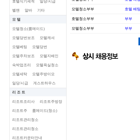
호텔식기세척
일당/시급
모텔청소부부
호텔 배팅
벨맨
알바
기타
호텔청소부부
부부
모 텔
모텔청소부부
부부
모텔청소(룸메이드)
모텔당번보조
모텔캐셔
모텔베팅
모텔당번
모텔주차보조
모텔지배인
숙박업조리
모텔욕실청소
모텔세탁
모텔주방이모
일당/시급
게스트하우스
리 조 트
리조트조리사
리조트주방장
리조트주
룸메이드(청소)
리조트관리청소
리조트관리청소
리조트카운터안내