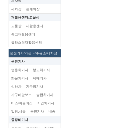
세차장
세차장
손세차장
재활용센터/고물상
고물상
재활용센터
중고재활용센터
플라스틱재활용센터
운전기사/카센타/주유소/세차장
운전기사
승용차기사
봉고차기사
화물차기사
택배기사
상하차
가구점기사
가구배달보조
승합차기사
버스/마을버스
지입차기사
일당,시급
운전기사
배송
중장비기사