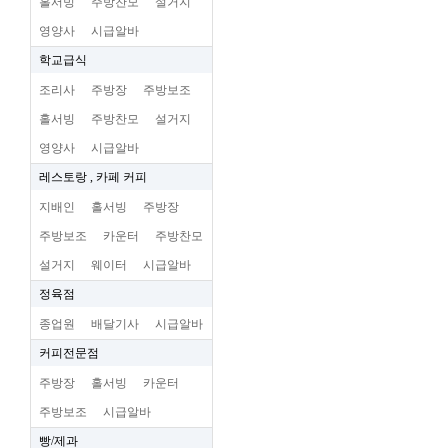
홀서빙
주방찬모
설거지
영양사
시급알바
학교급식
조리사
주방장
주방보조
홀서빙
주방찬모
설거지
영양사
시급알바
레스토랑 , 카페 커피
지배인
홀서빙
주방장
주방보조
카운터
주방찬모
설거지
웨이터
시급알바
정육점
종업원
배달기사
시급알바
커피전문점
주방장
홀서빙
카운터
주방보조
시급알바
빵/제과