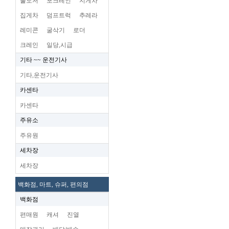
불도저
포크레인
지게차
집게차
덤프트럭
추레라
레미콘
굴삭기
로더
크레인
일당,시급
기타 ~~ 운전기사
기타,운전기사
카센타
카센타
주유소
주유원
세차장
세차장
백화점, 마트, 슈퍼, 편의점
백화점
편매원
캐셔
진열