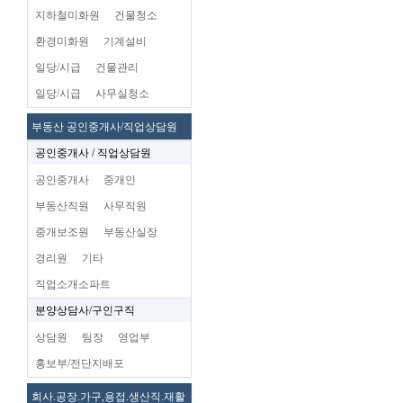
지하철미화원
건물청소
환경미화원
기계설비
일당/시급
건물관리
일당/시급
사무실청소
부동산 공인중개사/직업상담원
공인중개사 / 직업상담원
공인중개사
중개인
부동산직원
사무직원
중개보조원
부동산실장
경리원
기타
직업소개소파트
분양상담사/구인구직
상담원
팀장
영업부
홍보부/전단지배포
회사.공장.가구,용접.생산직.재활