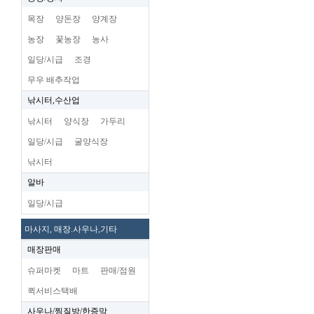
목장
양돈장
양계장
농장
꽃농장
농사
일당/시급
조경
무우 배추작업
낚시터,수산업
낚시터
양식장
가두리
일당/시급
굴양식장
낚시터
알바
일당/시급
마사지, 매장.사우나,기타
매장판매
슈퍼마켓
마트
판매/점원
퀵서비스택배
사우나/찜질방/한증막