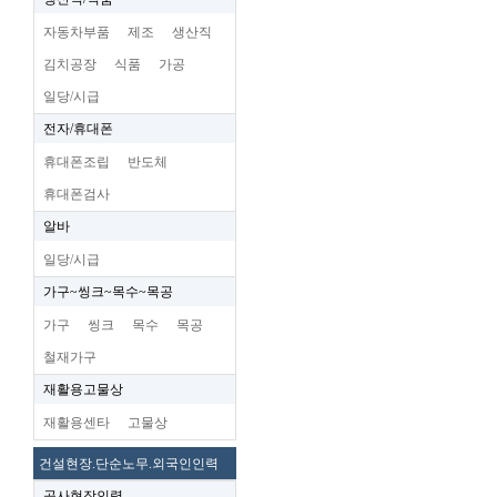
자동차부품
제조
생산직
김치공장
식품
가공
일당/시급
전자/휴대폰
휴대폰조립
반도체
휴대폰검사
알바
일당/시급
가구~씽크~목수~목공
가구
씽크
목수
목공
철재가구
재활용고물상
재활용센타
고물상
건설현장.단순노무.외국인인력
공사현장인력