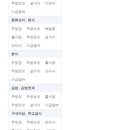
주방보조
설거지
카운터
시급알바
중화요리 , 분식
주방장
주방보조
배달원
홀서빙
주방찬모
설거지
요리사
시급알바
분식
주방장
주방보조
홀서빙
주방찬모
설거지
요리사
시급알바
김밥 , 김밥천국
주방장
주방보조
홀서빙
주방찬모
설거지
시급알바
구내식당 , 학교급식
주방장
주방보조
조리사