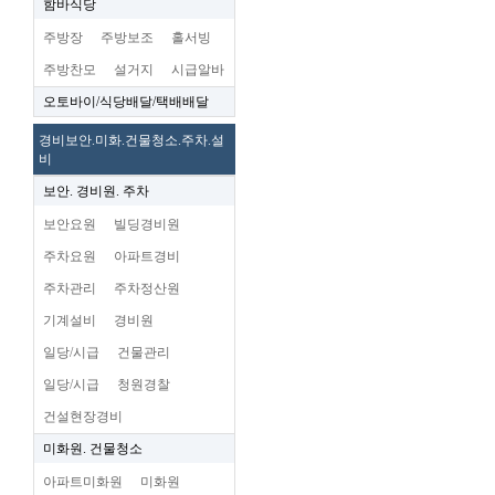
함바식당
주방장
주방보조
홀서빙
주방찬모
설거지
시급알바
오토바이/식당배달/택배배달
경비보안.미화.건물청소.주차.설
비
보안. 경비원. 주차
보안요원
빌딩경비원
주차요원
아파트경비
주차관리
주차정산원
기계설비
경비원
일당/시급
건물관리
일당/시급
청원경찰
건설현장경비
미화원. 건물청소
아파트미화원
미화원