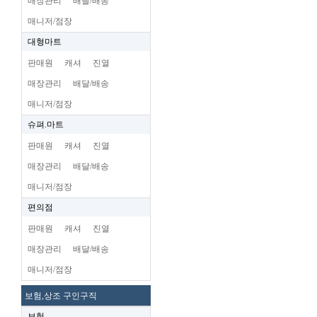
매장관리
배달/배송
매니저/점장
대형마트
판매원
캐셔
진열
매장관리
배달/배송
매니저/점장
슈펴.마트
판매원
캐셔
진열
매장관리
배달/배송
매니저/점장
편의점
판매원
캐셔
진열
매장관리
배달/배송
매니저/점장
보험,상조 구인구직
보험