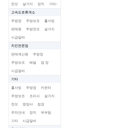
찬모
설거지
장치
기타~
고속도로휴게소
주방장
주방보조
홀서빙
판매원
주방찬모
설거지
시급알바
치킨전문점
판매계산원
주방장
주방보조
배달
점 장
시급알바
기타
홀서빙
주방장
카운터
주방보조
조리사
설거지
찬모
영양사
점장
주차안내
장치
부부팀
기타
시급알바