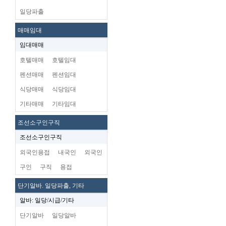
일당파출
매매임대
임대매매
호텔매매
호텔임대
펜션매매
펜션임대
식당매매
식당임대
기타매매
기타임대
조선소구인구직
조선소구인구직
외국인용접
내국인
외국인
구인
구직
용접
단기알바. 일당파출, 기타
알바: 일당/시급/기타
단기알바
일당알바