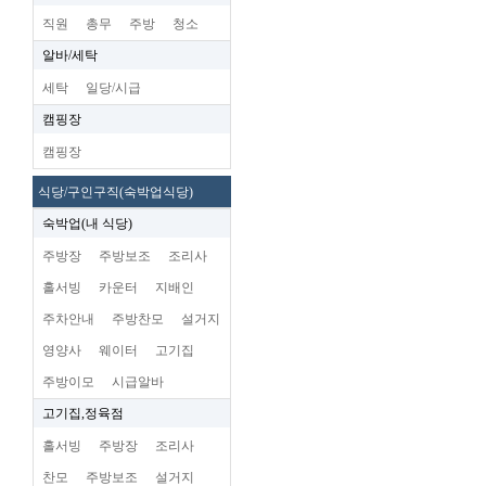
직원
총무
주방
청소
알바/세탁
세탁
일당/시급
캠핑장
캠핑장
식당/구인구직(숙박업식당)
숙박업(내 식당)
주방장
주방보조
조리사
홀서빙
카운터
지배인
주차안내
주방찬모
설거지
영양사
웨이터
고기집
주방이모
시급알바
고기집,정육점
홀서빙
주방장
조리사
찬모
주방보조
설거지