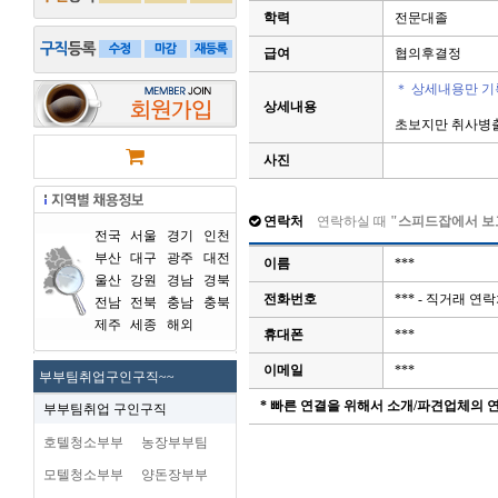
학력
전문대졸
급여
협의후결정
＊ 상세내용만 기
상세내용
초보지만 취사병
사진
연락처
연락하실 때
"스피드잡에서 보
전국
서울
경기
인천
부산
대구
광주
대전
이름
***
울산
강원
경남
경북
전화번호
*** - 직거래 
전남
전북
충남
충북
제주
세종
해외
휴대폰
***
이메일
***
부부팀취업구인구직~~
* 빠른 연결을 위해서 소개/파견업체의
부부팀취업 구인구직
호텔청소부부
농장부부팀
모텔청소부부
양돈장부부