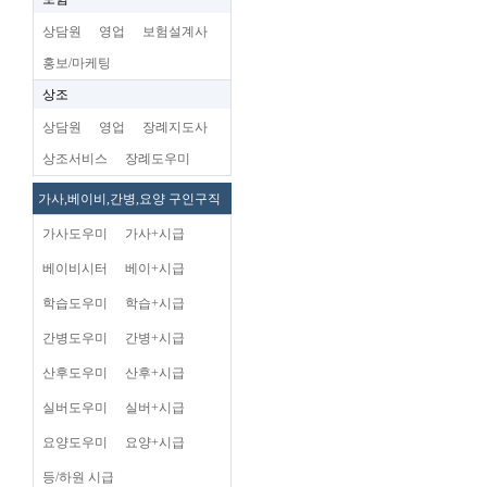
상담원
영업
보험설계사
홍보/마케팅
상조
상담원
영업
장례지도사
상조서비스
장례도우미
가사,베이비,간병,요양 구인구직
가사도우미
가사+시급
베이비시터
베이+시급
학습도우미
학습+시급
간병도우미
간병+시급
산후도우미
산후+시급
실버도우미
실버+시급
요양도우미
요양+시급
등/하원 시급