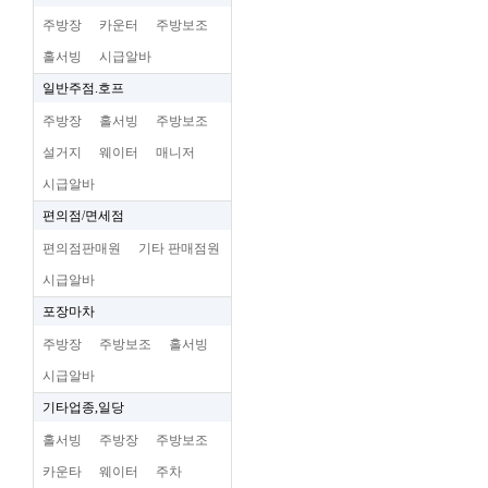
주방장
카운터
주방보조
홀서빙
시급알바
일반주점.호프
주방장
홀서빙
주방보조
설거지
웨이터
매니저
시급알바
편의점/면세점
편의점판매원
기타 판매점원
시급알바
포장마차
주방장
주방보조
홀서빙
시급알바
기타업종,일당
홀서빙
주방장
주방보조
카운타
웨이터
주차