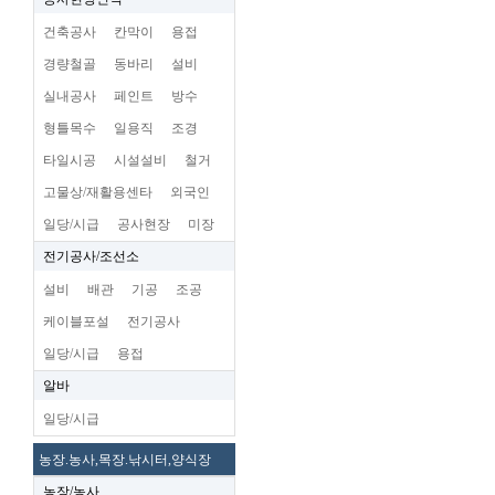
건축공사
칸막이
용접
경량철골
동바리
설비
실내공사
페인트
방수
형틀목수
일용직
조경
타일시공
시설설비
철거
고물상/재활용센타
외국인
일당/시급
공사현장
미장
전기공사/조선소
설비
배관
기공
조공
케이블포설
전기공사
일당/시급
용접
알바
일당/시급
농장.농사,목장.낚시터,양식장
농장/농사