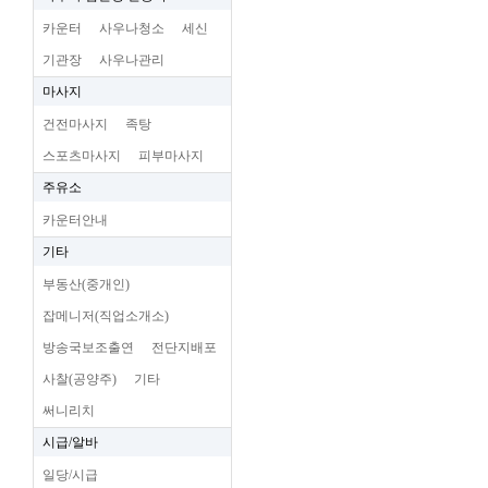
카운터
사우나청소
세신
기관장
사우나관리
마사지
건전마사지
족탕
스포츠마사지
피부마사지
주유소
카운터안내
기타
부동산(중개인)
잡메니저(직업소개소)
방송국보조출연
전단지배포
사찰(공양주)
기타
써니리치
시급/알바
일당/시급