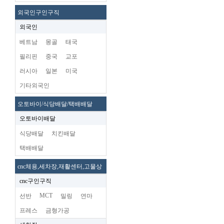
외국인구인구직
외국인
베트남
몽골
태국
필리핀
중국
교포
러시아
일본
미국
기타외국인
오토바이/식당배달/택배배달
오토바이배달
식당배달
치킨배달
택배배달
cnc체용,세차장,재활센터,고물상
cnc구인구직
MCT
선반
밀링
연마
프레스
금형가공