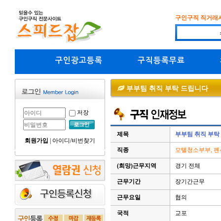
구인구직 직거래
구인광고등록
구직등록무료
부부팀 취직 부탁 드립니다
저장
제목
부부팀 취직 부탁
회원가입
|
아이디/비번찾기
직종
모텔청소부부, 펜
(희망)근무지역
경기 전체
근무기간
장기간근무
근무요일
협의
국적
교포