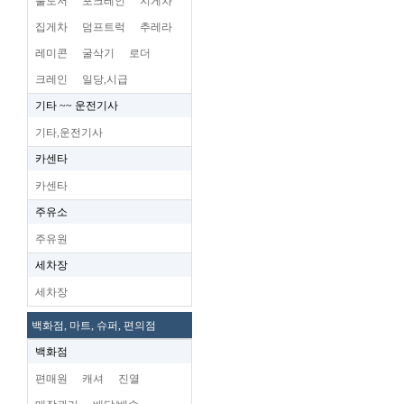
불도저
포크레인
지게차
집게차
덤프트럭
추레라
레미콘
굴삭기
로더
크레인
일당,시급
기타 ~~ 운전기사
기타,운전기사
카센타
카센타
주유소
주유원
세차장
세차장
백화점, 마트, 슈퍼, 편의점
백화점
편매원
캐셔
진열