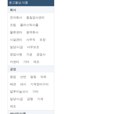
용고물상,식품
회사
전자회사
품질검사관리
조립
플라스틱사출
물류센타
용역회사
시설관리
사무직
포장
일당/시급
사무보조
영업사원
가공
공업사
카센타
기타
제조
공장
용접
선반
밀링
닥트
배관
새시
기계정비수리
알루미늄삿시
기타
일당/시급
금형
기계
제조
생산직/식품