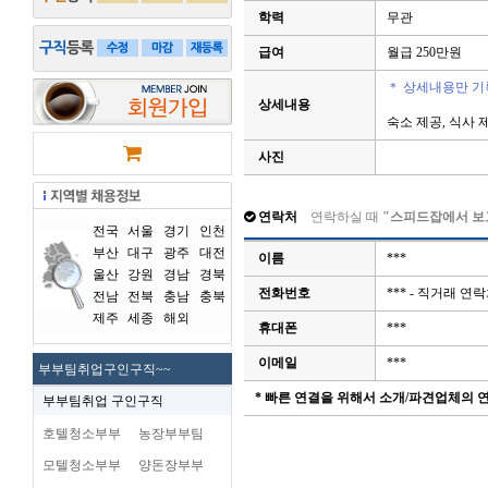
학력
무관
급여
월급 250만원
＊ 상세내용만 기
상세내용
숙소 제공, 식사 
사진
연락처
연락하실 때
"스피드잡에서 보
전국
서울
경기
인천
부산
대구
광주
대전
이름
***
울산
강원
경남
경북
전화번호
*** - 직거래 
전남
전북
충남
충북
제주
세종
해외
휴대폰
***
이메일
***
부부팀취업구인구직~~
* 빠른 연결을 위해서 소개/파견업체의
부부팀취업 구인구직
호텔청소부부
농장부부팀
모텔청소부부
양돈장부부