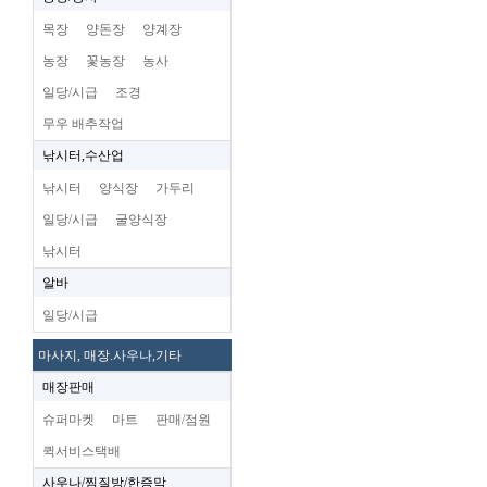
목장
양돈장
양계장
농장
꽃농장
농사
일당/시급
조경
무우 배추작업
낚시터,수산업
낚시터
양식장
가두리
일당/시급
굴양식장
낚시터
알바
일당/시급
마사지, 매장.사우나,기타
매장판매
슈퍼마켓
마트
판매/점원
퀵서비스택배
사우나/찜질방/한증막