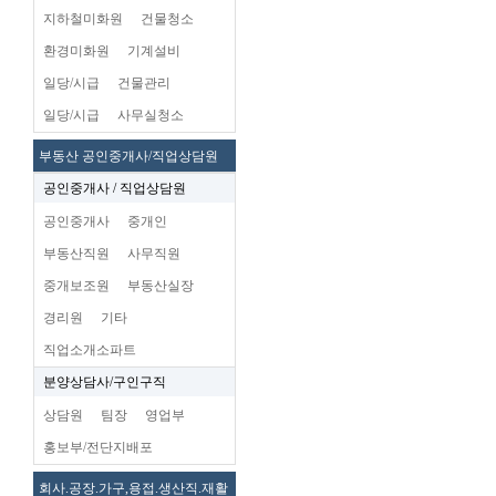
지하철미화원
건물청소
환경미화원
기계설비
일당/시급
건물관리
일당/시급
사무실청소
부동산 공인중개사/직업상담원
공인중개사 / 직업상담원
공인중개사
중개인
부동산직원
사무직원
중개보조원
부동산실장
경리원
기타
직업소개소파트
분양상담사/구인구직
상담원
팀장
영업부
홍보부/전단지배포
회사.공장.가구,용접.생산직.재활