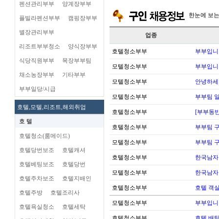
펜션관리부부
양계장부부
한눈에 보
플빌라펜션부부
캠핑장부부
별장관리부부
업종
리조트부부청소
양식장부부
호텔청소부부
부부입니
식당직원부부
목장부부팀
모텔청소부부
부부입니
채소농장부부
기타부부
모텔청소부부
안녕하세
부부일당/시급
모텔청소부부
부부팀 일
호텔,모텔,리조트,해외취업
호텔청소부부
[부부동반
호 텔
호텔청소부부
부부팀 
호텔청소(룸메이드)
모텔청소부부
부부팀 
호텔당번보조
호텔캐셔
호텔청소부부
한국남자
호텔베팅보조
호텔당번
모텔청소부부
한국남자
호텔주차보조
호텔지배인
호텔청소부부
호텔 객실
호텔주방
호텔조리사
모텔청소부부
부부입니
호텔욕실청소
호텔세탁
호텔청소부부
호텔 배팅