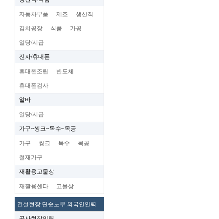
자동차부품
제조
생산직
김치공장
식품
가공
일당/시급
전자/휴대폰
휴대폰조립
반도체
휴대폰검사
알바
일당/시급
가구~씽크~목수~목공
가구
씽크
목수
목공
철재가구
재활용고물상
재활용센타
고물상
건설현장.단순노무.외국인인력
공사현장인력