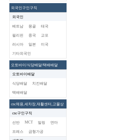
외국인구인구직
외국인
베트남
몽골
태국
필리핀
중국
교포
러시아
일본
미국
기타외국인
오토바이/식당배달/택배배달
오토바이배달
식당배달
치킨배달
택배배달
cnc체용,세차장,재활센터,고물상
cnc구인구직
MCT
선반
밀링
연마
프레스
금형가공