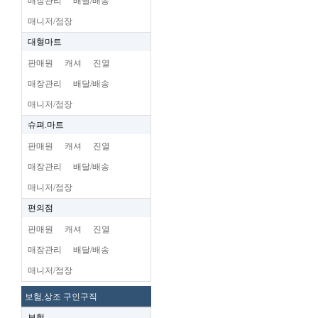
매장관리
배달/배송
매니저/점장
대형마트
판매원
캐셔
진열
매장관리
배달/배송
매니저/점장
슈펴.마트
판매원
캐셔
진열
매장관리
배달/배송
매니저/점장
편의점
판매원
캐셔
진열
매장관리
배달/배송
매니저/점장
보험,상조 구인구직
보험