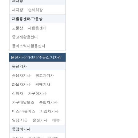
세차장
세차장
손세차장
재활용센터/고물상
고물상
재활용센터
중고재활용센터
플라스틱재활용센터
운전기사/카센타/주유소/세차장
운전기사
승용차기사
봉고차기사
화물차기사
택배기사
상하차
가구점기사
가구배달보조
승합차기사
버스/마을버스
지입차기사
일당,시급
운전기사
배송
중장비기사