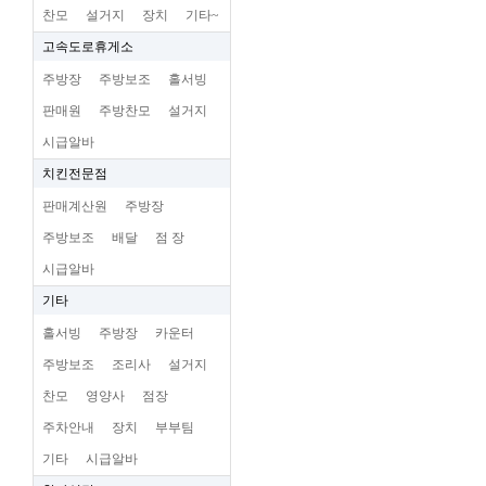
찬모
설거지
장치
기타~
고속도로휴게소
주방장
주방보조
홀서빙
판매원
주방찬모
설거지
시급알바
치킨전문점
판매계산원
주방장
주방보조
배달
점 장
시급알바
기타
홀서빙
주방장
카운터
주방보조
조리사
설거지
찬모
영양사
점장
주차안내
장치
부부팀
기타
시급알바