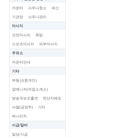
카운터
사우나청소
세신
기관장
사우나관리
마사지
건전마사지
족탕
스포츠마사지
피부마사지
주유소
카운터안내
기타
부동산(중개인)
잡메니저(직업소개소)
방송국보조출연
전단지배포
사찰(공양주)
기타
써니리치
시급/알바
일당/시급