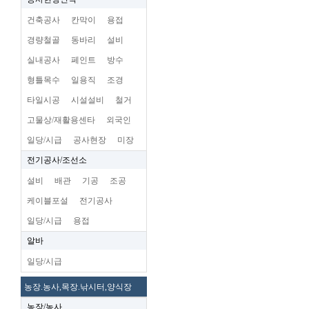
건축공사
칸막이
용접
경량철골
동바리
설비
실내공사
페인트
방수
형틀목수
일용직
조경
타일시공
시설설비
철거
고물상/재활용센타
외국인
일당/시급
공사현장
미장
전기공사/조선소
설비
배관
기공
조공
케이블포설
전기공사
일당/시급
용접
알바
일당/시급
농장.농사,목장.낚시터,양식장
농장/농사