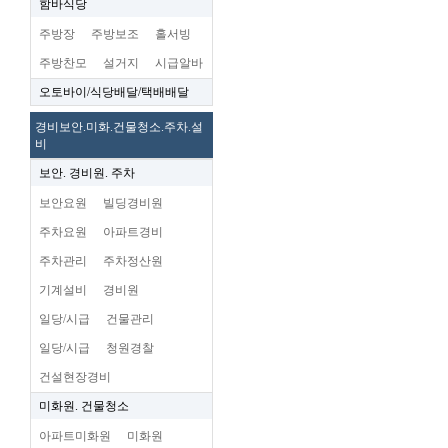
함바식당
주방장
주방보조
홀서빙
주방찬모
설거지
시급알바
오토바이/식당배달/택배배달
경비보안.미화.건물청소.주차.설
비
보안. 경비원. 주차
보안요원
빌딩경비원
주차요원
아파트경비
주차관리
주차정산원
기계설비
경비원
일당/시급
건물관리
일당/시급
청원경찰
건설현장경비
미화원. 건물청소
아파트미화원
미화원