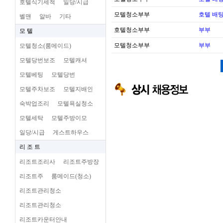
호텔식기세척
일당/시급
모텔청소부부
호텔 배팅
벨맨
알바
기타
호텔청소부부
부부
모 텔
모텔청소부부
부부
모텔청소(룸메이드)
모텔당번보조
모텔캐셔
모텔베팅
모텔당번
모텔주차보조
모텔지배인
숙박업조리
모텔욕실청소
모텔세탁
모텔주방이모
일당/시급
게스트하우스
리 조 트
리조트조리사
리조트주방장
리조트주
룸메이드(청소)
리조트관리청소
리조트관리청소
리조트카운터안내