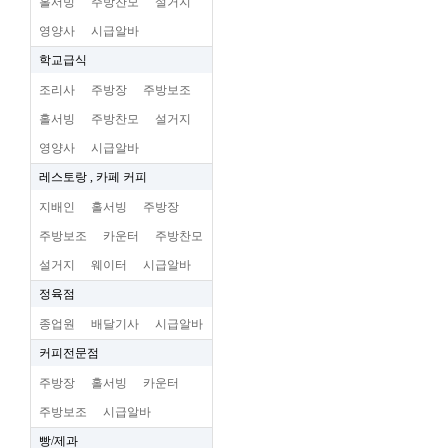
홀서빙
주방찬모
설거지
영양사
시급알바
학교급식
조리사
주방장
주방보조
홀서빙
주방찬모
설거지
영양사
시급알바
레스토랑 , 카페 커피
지배인
홀서빙
주방장
주방보조
카운터
주방찬모
설거지
웨이터
시급알바
정육점
종업원
배달기사
시급알바
커피전문점
주방장
홀서빙
카운터
주방보조
시급알바
빵/제과