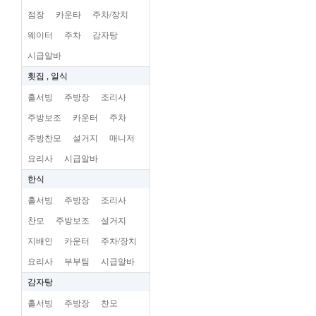
점장
카운타
주차/장치
웨이터
주차
감자탕
시급알바
횟집 , 일식
홀서빙
주방장
조리사
주방보조
카운터
주차
주방찬모
설거지
매니저
요리사
시급알바
한식
홀서빙
주방장
조리사
찬모
주방보조
설거지
지배인
카운터
주차/장치
요리사
부부팀
시급알바
감자탕
홀서빙
주방장
찬모