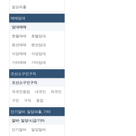
일당파출
매매임대
임대매매
호텔매매
호텔임대
펜션매매
펜션임대
식당매매
식당임대
기타매매
기타임대
조선소구인구직
조선소구인구직
외국인용접
내국인
외국인
구인
구직
용접
단기알바. 일당파출, 기타
알바: 일당/시급/기타
단기알바
일당알바