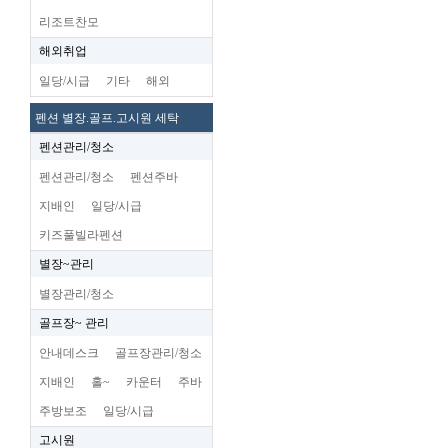
리조트찬모
해외취업
일당/시급
기타
해외
펜션 별장.골프.고시원 세탁
펜션관리/청소
펜션관리/청소
펜션주바
지배인
일당/시급
키즈풀빌라펜션
별장~관리
별장관리/청소
골프장~ 관리
안내데스크
골프장관리/청소
지배인
홀~
카운터
주바
주방보조
일당/시급
고시원