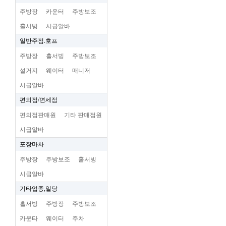
주방장
카운터
주방보조
홀서빙
시급알바
일반주점.호프
주방장
홀서빙
주방보조
설거지
웨이터
매니저
시급알바
편의점/면세점
편의점판매원
기타 판매점원
시급알바
포장마차
주방장
주방보조
홀서빙
시급알바
기타업종,일당
홀서빙
주방장
주방보조
카운타
웨이터
주차