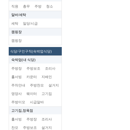
직원
총무
주방
청소
알바/세탁
세탁
일당/시급
캠핑장
캠핑장
식당/구인구직(숙박업식당)
숙박업(내 식당)
주방장
주방보조
조리사
홀서빙
카운터
지배인
주차안내
주방찬모
설거지
영양사
웨이터
고기집
주방이모
시급알바
고기집,정육점
홀서빙
주방장
조리사
찬모
주방보조
설거지