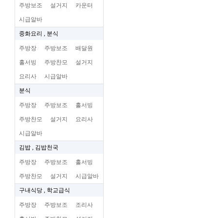
주방보조
설거지
카운터
시급알바
중화요리 , 분식
주방장
주방보조
배달원
홀서빙
주방찬모
설거지
요리사
시급알바
분식
주방장
주방보조
홀서빙
주방찬모
설거지
요리사
시급알바
김밥 , 김밥천국
주방장
주방보조
홀서빙
주방찬모
설거지
시급알바
구내식당 , 학교급식
주방장
주방보조
조리사