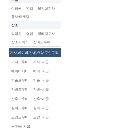
상담원
영업
보험설계사
홍보/마케팅
상조
상담원
영업
장례지도사
상조서비스
장례도우미
가사,베이비,간병,요양 구인구직
가사도우미
가사+시급
베이비시터
베이+시급
학습도우미
학습+시급
간병도우미
간병+시급
산후도우미
산후+시급
실버도우미
실버+시급
요양도우미
요양+시급
등/하원 시급