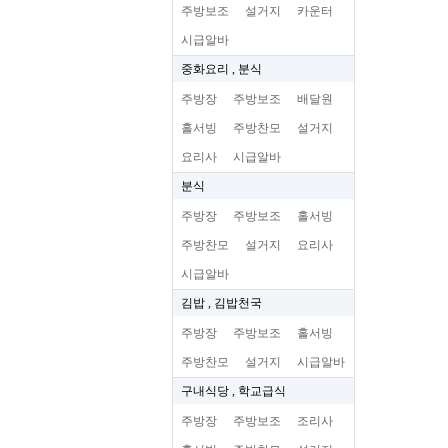
주방보조
설거지
카운터
시급알바
중화요리 , 분식
주방장
주방보조
배달원
홀서빙
주방찬모
설거지
요리사
시급알바
분식
주방장
주방보조
홀서빙
주방찬모
설거지
요리사
시급알바
김밥 , 김밥천국
주방장
주방보조
홀서빙
주방찬모
설거지
시급알바
구내식당 , 학교급식
주방장
주방보조
조리사