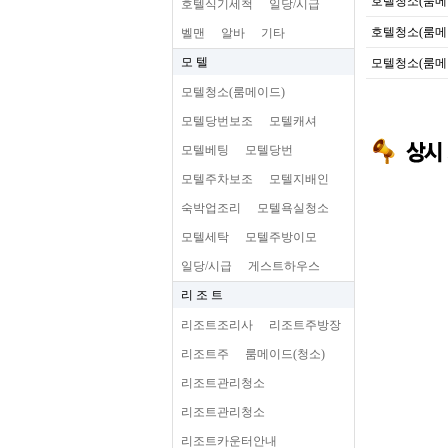
호텔청소(룸메
호텔식기세척
일당/시급
호텔청소(룸메
벨맨
알바
기타
모 텔
모텔청소(룸메
모텔청소(룸메이드)
모텔당번보조
모텔캐셔
모텔베팅
모텔당번
모텔주차보조
모텔지배인
숙박업조리
모텔욕실청소
모텔세탁
모텔주방이모
일당/시급
게스트하우스
리 조 트
리조트조리사
리조트주방장
리조트주
룸메이드(청소)
리조트관리청소
리조트관리청소
리조트카운터안내