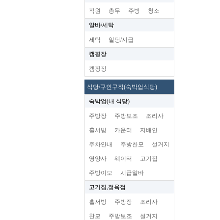
직원
총무
주방
청소
알바/세탁
세탁
일당/시급
캠핑장
캠핑장
식당/구인구직(숙박업식당)
숙박업(내 식당)
주방장
주방보조
조리사
홀서빙
카운터
지배인
주차안내
주방찬모
설거지
영양사
웨이터
고기집
주방이모
시급알바
고기집,정육점
홀서빙
주방장
조리사
찬모
주방보조
설거지