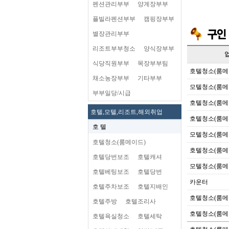
펜션관리부부
양계장부부
플빌라펜션부부
캠핑장부부
별장관리부부
리조트부부청소
양식장부부
식당직원부부
목장부부팀
호텔청소(룸메
채소농장부부
기타부부
모텔청소(룸메
부부일당/시급
호텔청소(룸메
호텔,모텔,리조트,해외취업
호텔청소(룸메
호 텔
모텔청소(룸메
호텔청소(룸메이드)
호텔청소(룸메
호텔당번보조
호텔캐셔
모텔청소(룸메
호텔베팅보조
호텔당번
카운터
호텔주차보조
호텔지배인
호텔청소(룸메
호텔주방
호텔조리사
호텔청소(룸메
호텔욕실청소
호텔세탁