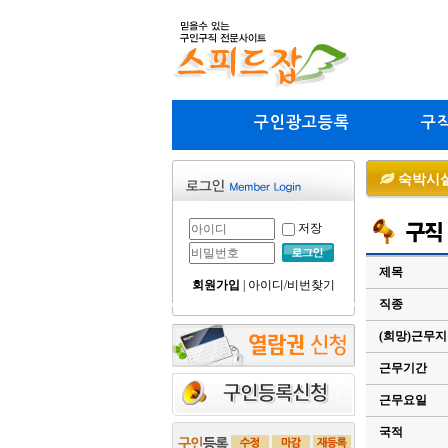
구인광고등록
구
숙박시설
저장
제목
회원가입
|
아이디/비번찾기
직종
(희망)근무
근무기간
근무요일
국적