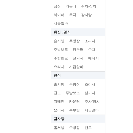
점장
카운타
주차/장치
웨이터
주차
감자탕
시급알바
횟집 , 일식
홀서빙
주방장
조리사
주방보조
카운터
주차
주방찬모
설거지
매니저
요리사
시급알바
한식
홀서빙
주방장
조리사
찬모
주방보조
설거지
지배인
카운터
주차/장치
요리사
부부팀
시급알바
감자탕
홀서빙
주방장
찬모