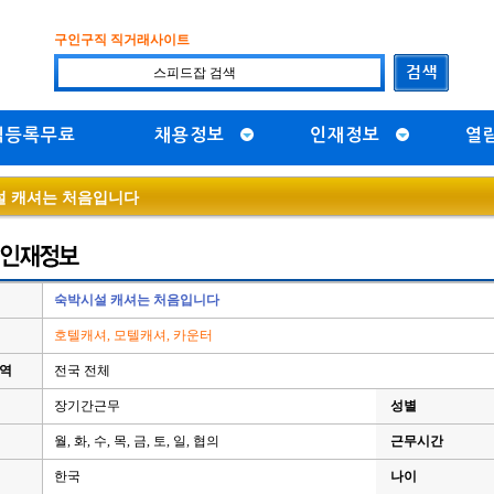
구인구직 직거래사이트
직등록무료
채용정보
인재정보
열
 캐셔는 처음입니다
숙박시설 캐셔는 처음입니다
호텔캐셔, 모텔캐셔, 카운터
지역
전국 전체
장기간근무
성별
월, 화, 수, 목, 금, 토, 일, 협의
근무시간
한국
나이