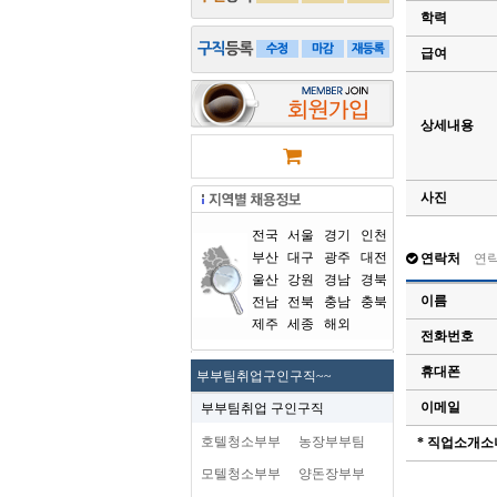
학력
급여
상세내용
사진
전국
서울
경기
인천
부산
대구
광주
대전
연락처
연
울산
강원
경남
경북
이름
전남
전북
충남
충북
제주
세종
해외
전화번호
휴대폰
부부팀취업구인구직~~
이메일
부부팀취업 구인구직
호텔청소부부
농장부부팀
* 직업소개소
모텔청소부부
양돈장부부