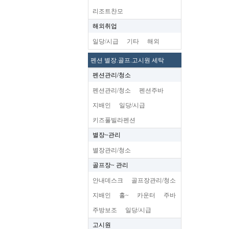
리조트찬모
해외취업
일당/시급
기타
해외
펜션 별장.골프.고시원 세탁
펜션관리/청소
펜션관리/청소
펜션주바
지배인
일당/시급
키즈풀빌라펜션
별장~관리
별장관리/청소
골프장~ 관리
안내데스크
골프장관리/청소
지배인
홀~
카운터
주바
주방보조
일당/시급
고시원