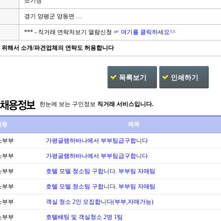
조기창
경기 양평군 양동면 …
*** - 직거래 연락처보기 열람신청
☞ 여기를 클릭하세요^^
을 위해서 소개/파견업체의 연락도 허용합니다
목록보기
인쇄하기
한눈에 보는 구인정보
직거래 서비스입니다.
업종
제목
소부부
가평글램하바나에서 부부팀급구합니다
소부부
가평글램하바나에서 부부팀급구합니다
소부부
호텔 모텔 청소팀 구합니다. 부부팀 자매팀
소부부
호텔 모텔 청소팀 구합니다. 부부팀 자매팀
소부부
객실 청소 2인 모집합니다(부부,자매가능)
소부부
호텔배팅 및 객실청소 2명 1팀