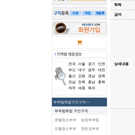
학력
급여
전국
서울
경기
인천
상세내용
부산
대구
광주
대전
울산
강원
경남
경북
전남
전북
충남
충북
제주
세종
해외
부부팀취업구인구직~~
부부팀취업 구인구직
호텔청소부부
농장부부팀
모텔청소부부
양돈장부부