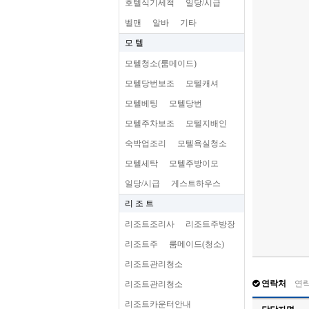
호텔식기세척
일당/시급
벨맨
알바
기타
모 텔
모텔청소(룸메이드)
모텔당번보조
모텔캐셔
모텔베팅
모텔당번
모텔주차보조
모텔지배인
숙박업조리
모텔욕실청소
모텔세탁
모텔주방이모
일당/시급
게스트하우스
리 조 트
리조트조리사
리조트주방장
리조트주
룸메이드(청소)
리조트관리청소
연락처
연
리조트관리청소
리조트카운터안내