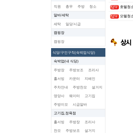
직원
총무
주방
청소
호텔청
알바/세탁
모텔청
세탁
일당/시급
캠핑장
캠핑장
식당/구인구직(숙박업식당)
숙박업(내 식당)
주방장
주방보조
조리사
홀서빙
카운터
지배인
주차안내
주방찬모
설거지
영양사
웨이터
고기집
주방이모
시급알바
고기집,정육점
홀서빙
주방장
조리사
찬모
주방보조
설거지