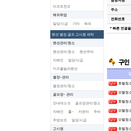
담당자명
리조트찬모
주소
해외취업
전화번호
일당/시급
기타
해외
* 빠른 연결
펜션 별장.골프.고시원 세탁
펜션관리/청소
펜션관리/청소
펜션주바
지배인
일당/시급
키즈풀빌라펜션
별장~관리
호텔청
별장관리/청소
모텔청
골프장~ 관리
호텔청
안내데스크
골프장관리/청소
모텔청
지배인
홀~
카운터
주바
모텔청
주방보조
일당/시급
고시원
호텔청