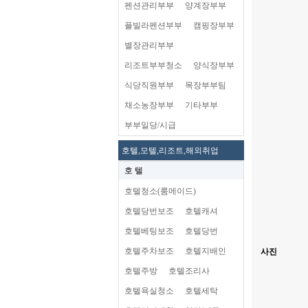
펜션관리부부
양계장부부
플빌라펜션부부
캠핑장부부
별장관리부부
리조트부부청소
양식장부부
식당직원부부
목장부부팀
채소농장부부
기타부부
부부일당/시급
호텔,모텔,리조트,해외취업
호 텔
호텔청소(룸메이드)
호텔당번보조
호텔캐셔
호텔베팅보조
호텔당번
호텔주차보조
호텔지배인
사진
호텔주방
호텔조리사
호텔욕실청소
호텔세탁