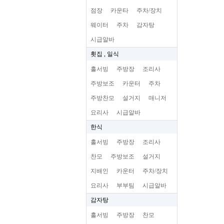
점장
카운타
주차/장치
웨이터
주차
감자탕
시급알바
횟집 , 일식
홀서빙
주방장
조리사
주방보조
카운터
주차
주방찬모
설거지
매니저
요리사
시급알바
한식
홀서빙
주방장
조리사
찬모
주방보조
설거지
지배인
카운터
주차/장치
요리사
부부팀
시급알바
감자탕
홀서빙
주방장
찬모