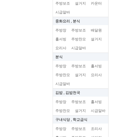
주방보조
설거지
카운터
시급알바
중화요리 , 분식
주방장
주방보조
배달원
홀서빙
주방찬모
설거지
요리사
시급알바
분식
주방장
주방보조
홀서빙
주방찬모
설거지
요리사
시급알바
김밥 , 김밥천국
주방장
주방보조
홀서빙
주방찬모
설거지
시급알바
구내식당 , 학교급식
주방장
주방보조
조리사