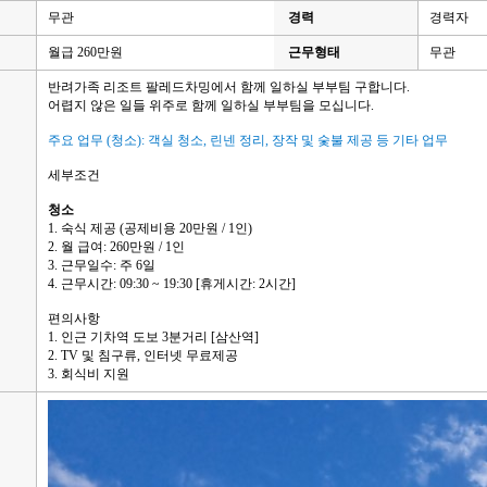
무관
경력
경력자
월급 260만원
근무형태
무관
반려가족 리조트 팔레드차밍에서 함께 일하실 부부팀 구합니다.
어렵지 않은 일들 위주로 함께 일하실 부부팀을 모십니다.
주요 업무 (청소): 객실 청소, 린넨 정리, 장작 및 숯불 제공 등 기타 업무
세부조건
청소
1. 숙식 제공 (공제비용 20만원 / 1인)
2. 월 급여: 260만원 / 1인
3. 근무일수: 주 6일
4. 근무시간: 09:30 ~ 19:30 [휴게시간: 2시간]
편의사항
1. 인근 기차역 도보 3분거리 [삼산역]
2. TV 및 침구류, 인터넷 무료제공
3. 회식비 지원