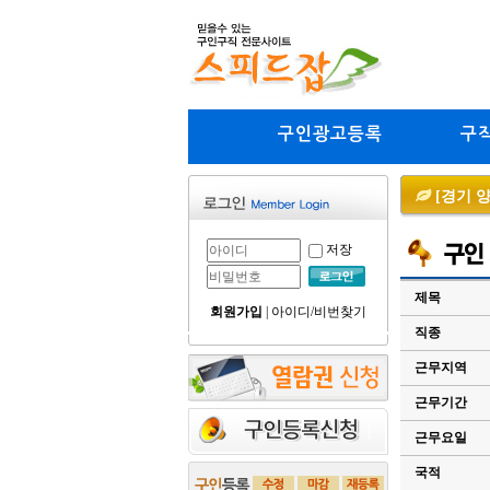
구인광고등록
구
[경기 양
저장
제목
회원가입
|
아이디/비번찾기
직종
근무지역
근무기간
근무요일
국적