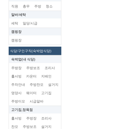
직원
총무
주방
청소
알바/세탁
세탁
일당/시급
캠핑장
캠핑장
식당/구인구직(숙박업식당)
숙박업(내 식당)
주방장
주방보조
조리사
홀서빙
카운터
지배인
주차안내
주방찬모
설거지
영양사
웨이터
고기집
주방이모
시급알바
고기집,정육점
홀서빙
주방장
조리사
찬모
주방보조
설거지