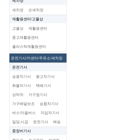
세차장
세차장
손세차장
재활용센터/고물상
고물상
재활용센터
중고재활용센터
플라스틱재활용센터
운전기사/카센타/주유소/세차장
운전기사
승용차기사
봉고차기사
화물차기사
택배기사
상하차
가구점기사
가구배달보조
승합차기사
버스/마을버스
지입차기사
일당,시급
운전기사
배송
중장비기사