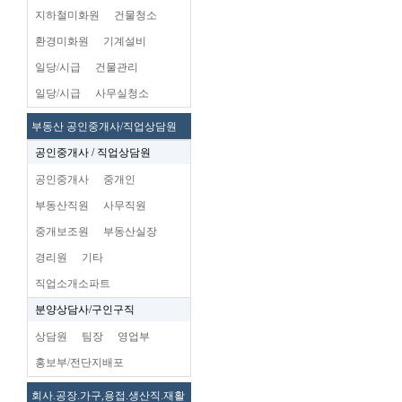
지하철미화원
건물청소
환경미화원
기계설비
일당/시급
건물관리
일당/시급
사무실청소
부동산 공인중개사/직업상담원
공인중개사 / 직업상담원
공인중개사
중개인
부동산직원
사무직원
중개보조원
부동산실장
경리원
기타
직업소개소파트
분양상담사/구인구직
상담원
팀장
영업부
홍보부/전단지배포
회사.공장.가구,용접.생산직.재활