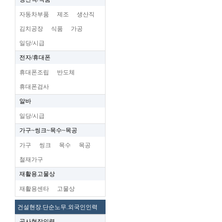
자동차부품
제조
생산직
김치공장
식품
가공
일당/시급
전자/휴대폰
휴대폰조립
반도체
휴대폰검사
알바
일당/시급
가구~씽크~목수~목공
가구
씽크
목수
목공
철재가구
재활용고물상
재활용센타
고물상
건설현장.단순노무.외국인인력
공사현장인력