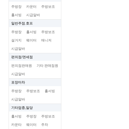
주방장
카운터
주방보조
홀서빙
시급알바
일반주점.호프
주방장
홀서빙
주방보조
설거지
웨이터
매니저
시급알바
편의점/면세점
편의점판매원
기타 판매점원
시급알바
포장마차
주방장
주방보조
홀서빙
시급알바
기타업종,일당
홀서빙
주방장
주방보조
카운타
웨이터
주차