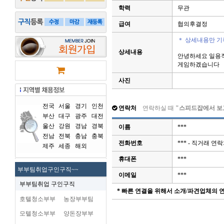
학력
무관
급여
협의후결정
＊ 상세내용만 기
상세내용
안녕하세요 일용
게임하겠습니다
사진
전국
서울
경기
인천
연락처
연락하실 때
"스피드잡에서 보
부산
대구
광주
대전
울산
강원
경남
경북
이름
***
전남
전북
충남
충북
전화번호
*** - 직거래 
제주
세종
해외
휴대폰
***
부부팀취업구인구직~~
이메일
***
부부팀취업 구인구직
* 빠른 연결을 위해서 소개/파견업체의
호텔청소부부
농장부부팀
모텔청소부부
양돈장부부