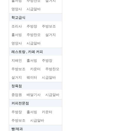
홀서빙
주방찬모
설거지
영양사
시급알바
학교급식
조리사
주방장
주방보조
홀서빙
주방찬모
설거지
영양사
시급알바
레스토랑 , 카페 커피
지배인
홀서빙
주방장
주방보조
카운터
주방찬모
설거지
웨이터
시급알바
정육점
종업원
배달기사
시급알바
커피전문점
주방장
홀서빙
카운터
주방보조
시급알바
빵/제과