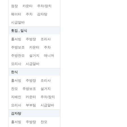
점장
카운타
주차/장치
웨이터
주차
감자탕
시급알바
횟집 , 일식
홀서빙
주방장
조리사
주방보조
카운터
주차
주방찬모
설거지
매니저
요리사
시급알바
한식
홀서빙
주방장
조리사
찬모
주방보조
설거지
지배인
카운터
주차/장치
요리사
부부팀
시급알바
감자탕
홀서빙
주방장
찬모