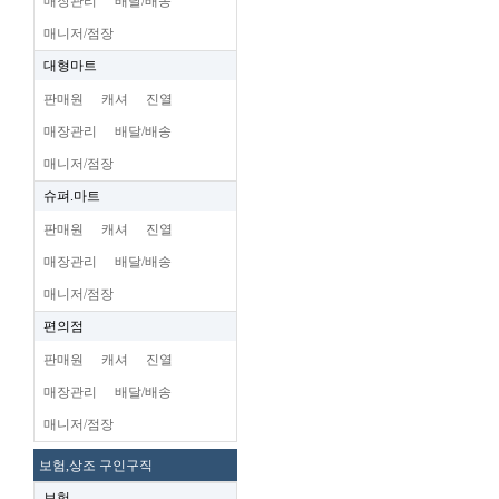
매장관리
배달/배송
매니저/점장
대형마트
판매원
캐셔
진열
매장관리
배달/배송
매니저/점장
슈펴.마트
판매원
캐셔
진열
매장관리
배달/배송
매니저/점장
편의점
판매원
캐셔
진열
매장관리
배달/배송
매니저/점장
보험,상조 구인구직
보험