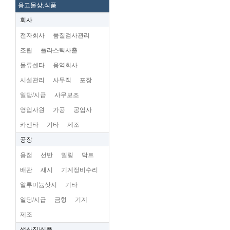
용고물상,식품
회사
전자회사
품질검사관리
조립
플라스틱사출
물류센타
용역회사
시설관리
사무직
포장
일당/시급
사무보조
영업사원
가공
공업사
카센타
기타
제조
공장
용접
선반
밀링
닥트
배관
새시
기계정비수리
알루미늄삿시
기타
일당/시급
금형
기계
제조
생산직/식품