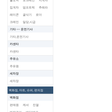
불도저
포크레인
지게차
집게차
덤프트럭
추레라
레미콘
굴삭기
로더
크레인
일당,시급
기타 ~~ 운전기사
기타,운전기사
카센타
카센타
주유소
주유원
세차장
세차장
백화점, 마트, 슈퍼, 편의점
백화점
편매원
캐셔
진열