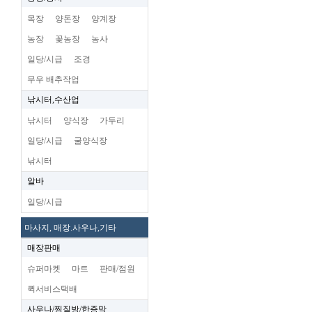
목장
양돈장
양계장
농장
꽃농장
농사
일당/시급
조경
무우 배추작업
낚시터,수산업
낚시터
양식장
가두리
일당/시급
굴양식장
낚시터
알바
일당/시급
마사지, 매장.사우나,기타
매장판매
슈퍼마켓
마트
판매/점원
퀵서비스택배
사우나/찜질방/한증막