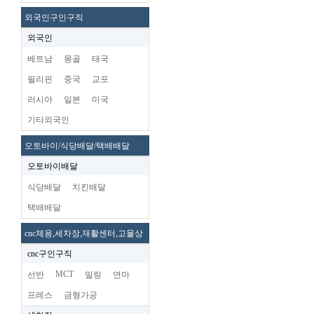
외국인구인구직
외국인
베트남
몽골
태국
필리핀
중국
교포
러시아
일본
미국
기타외국인
오토바이/식당배달/택배배달
오토바이배달
식당배달
치킨배달
택배배달
cnc체용,세차장,재활센터,고물상
cnc구인구직
MCT
선반
밀링
연마
프레스
금형가공