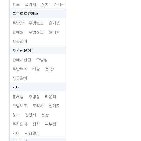
찬모
설거지
장치
기타~
고속도로휴게소
주방장
주방보조
홀서빙
판매원
주방찬모
설거지
시급알바
치킨전문점
판매계산원
주방장
주방보조
배달
점 장
시급알바
기타
홀서빙
주방장
카운터
주방보조
조리사
설거지
찬모
영양사
점장
주차안내
장치
부부팀
기타
시급알바