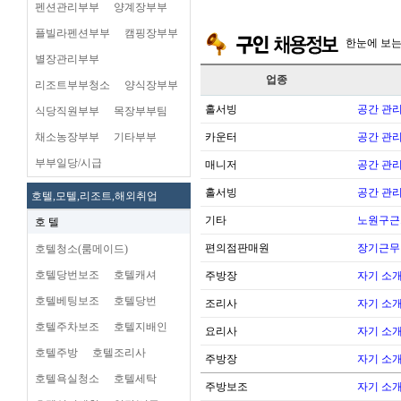
펜션관리부부
양계장부부
플빌라펜션부부
캠핑장부부
한눈에 보
별장관리부부
업종
리조트부부청소
양식장부부
홀서빙
공간 관리
식당직원부부
목장부부팀
채소농장부부
기타부부
카운터
공간 관리
부부일당/시급
매니저
공간 관리
홀서빙
공간 관리
호텔,모텔,리조트,해외취업
기타
노원구근
호 텔
편의점판매원
장기근무
호텔청소(룸메이드)
호텔당번보조
호텔캐셔
주방장
자기 소
호텔베팅보조
호텔당번
조리사
자기 소
호텔주차보조
호텔지배인
요리사
자기 소
호텔주방
호텔조리사
주방장
자기 소
호텔욕실청소
호텔세탁
주방보조
자기 소