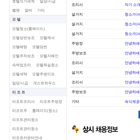
호텔식기세척
일당/시급
조리사
자기 소
벨맨
알바
기타
설거지
청소/이사
모 텔
설거지
청소/이사
모텔청소(룸메이드)
설거지
청소/이사
모텔당번보조
모텔캐셔
주방장
안녕하세
모텔베팅
모텔당번
주방보조
안녕하세
모텔주차보조
모텔지배인
조리사
안녕하세
숙박업조리
모텔욕실청소
설거지
안녕하세
모텔세탁
모텔주방이모
조리사
안녕하세
일당/시급
게스트하우스
주방보조
안녕하세
리 조 트
리조트조리사
리조트주방장
기타
숙식제공
리조트주
룸메이드(청소)
리조트관리청소
리조트관리청소
리조트카운터안내