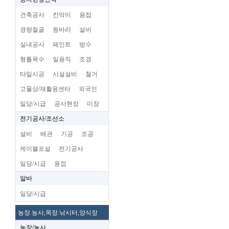
건축공사
칸막이
용접
경량철골
동바리
설비
실내공사
페인트
방수
형틀목수
일용직
조경
타일시공
시설설비
철거
고물상/재활용센타
외국인
일당/시급
공사현장
미장
전기공사/조선소
설비
배관
기공
조공
케이블포설
전기공사
일당/시급
용접
알바
일당/시급
농장.농사,목장.낚시터,양식장
농장/농사