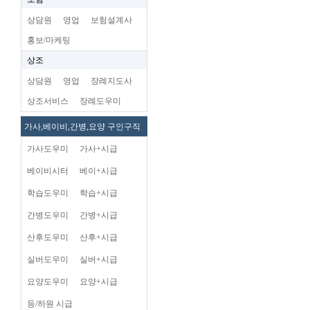
상담원
영업
보험설계사
홍보/마케팅
상조
상담원
영업
장례지도사
상조서비스
장례도우미
가사,베이비,간병,요양 구인구직
가사도우미
가사+시급
베이비시터
베이+시급
학습도우미
학습+시급
간병도우미
간병+시급
산후도우미
산후+시급
실버도우미
실버+시급
요양도우미
요양+시급
등/하원 시급