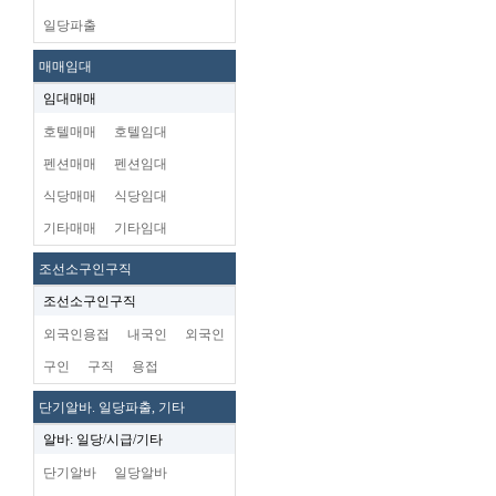
일당파출
매매임대
임대매매
호텔매매
호텔임대
펜션매매
펜션임대
식당매매
식당임대
기타매매
기타임대
조선소구인구직
조선소구인구직
외국인용접
내국인
외국인
구인
구직
용접
단기알바. 일당파출, 기타
알바: 일당/시급/기타
단기알바
일당알바