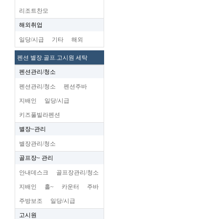
리조트찬모
해외취업
일당/시급
기타
해외
펜션 별장.골프.고시원 세탁
펜션관리/청소
펜션관리/청소
펜션주바
지배인
일당/시급
키즈풀빌라펜션
별장~관리
별장관리/청소
골프장~ 관리
안내데스크
골프장관리/청소
지배인
홀~
카운터
주바
주방보조
일당/시급
고시원