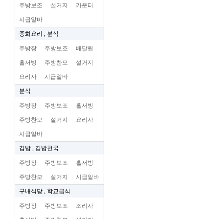
주방보조
설거지
카운터
시급알바
중화요리 , 분식
주방장
주방보조
배달원
홀서빙
주방찬모
설거지
요리사
시급알바
분식
주방장
주방보조
홀서빙
주방찬모
설거지
요리사
시급알바
김밥 , 김밥천국
주방장
주방보조
홀서빙
주방찬모
설거지
시급알바
구내식당 , 학교급식
주방장
주방보조
조리사