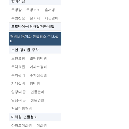
함바식당
주방장
주방보조
홀서빙
주방찬모
설거지
시급알바
오토바이/식당배달/택배배달
경비보안.미화.건물청소.주차.설
비
보안. 경비원. 주차
보안요원
빌딩경비원
주차요원
아파트경비
주차관리
주차정산원
기계설비
경비원
일당/시급
건물관리
일당/시급
청원경찰
건설현장경비
미화원. 건물청소
아파트미화원
미화원