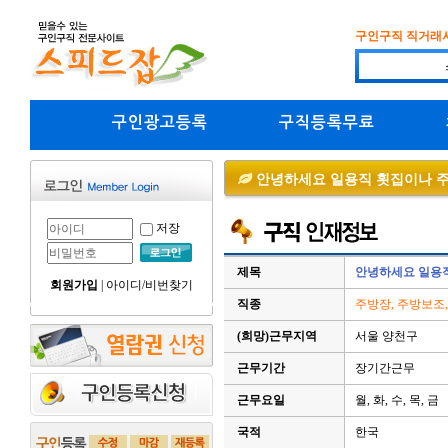
구인구직 직거래
구인광고등록
구직등록무료
안녕하세요 일용직 횟집이나 
저장
제목
안녕하세요 일용
회원가입
|
아이디/비번찾기
직종
주방장, 주방보조,
(희망)근무지역
서울 양천구
근무기간
장기간근무
근무요일
월, 화, 수, 목, 금
국적
한국