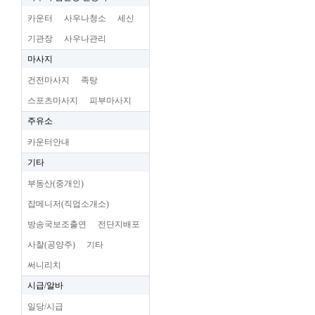
카운터
사우나청소
세신
기관장
사우나관리
마사지
건전마사지
족탕
스포츠마사지
피부마사지
주유소
카운터안내
기타
부동산(중개인)
잡메니저(직업소개소)
방송국보조출연
전단지배포
사찰(공양주)
기타
써니리치
시급/알바
일당/시급