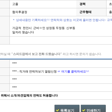
고졸
경력
초
협의후결정
근무형태
출
＊ 상세내용만 기록하세요^^ 연락처와 상호는 이곳에 올리면 안됩니다~ 규
가급적 천안시 근바ㅇ인 성정동 두정동 신부동
일자리 찾습니다
락하실 때
"스피드잡에서 보고 전화 드렸습니다"
라고 하시면 문의가 쉽습니다.
***
*** - 직거래 연락처보기 열람신청
☞ 여기를 클릭하세요^^
***
***
을 위해서 소개/파견업체의 연락도 허용합니다
목록보기
인쇄하기