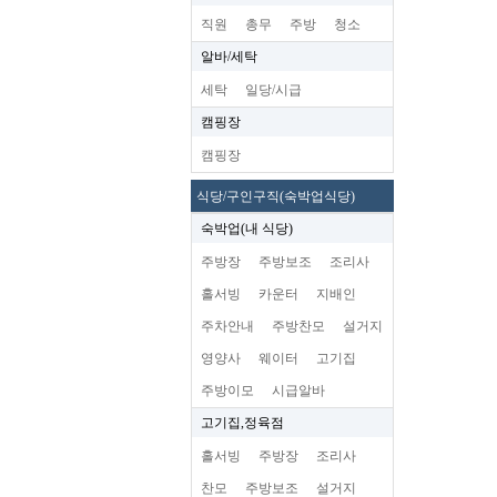
직원
총무
주방
청소
알바/세탁
세탁
일당/시급
캠핑장
캠핑장
식당/구인구직(숙박업식당)
숙박업(내 식당)
주방장
주방보조
조리사
홀서빙
카운터
지배인
주차안내
주방찬모
설거지
영양사
웨이터
고기집
주방이모
시급알바
고기집,정육점
홀서빙
주방장
조리사
찬모
주방보조
설거지