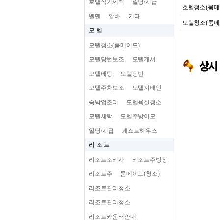
호텔식기세척
일당/시급
호텔청소(룸메
벨맨
알바
기타
모텔청소(룸메
모 텔
모텔청소(룸메이드)
모텔당번보조
모텔캐셔
모텔베팅
모텔당번
모텔주차보조
모텔지배인
숙박업조리
모텔욕실청소
모텔세탁
모텔주방이모
일당/시급
게스트하우스
리 조 트
리조트조리사
리조트주방장
리조트주
룸메이드(청소)
리조트관리청소
리조트관리청소
리조트카운터안내