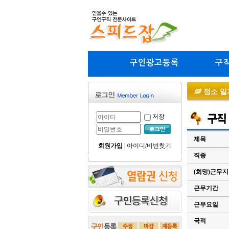
구인광고등록
구
정소 일
저장
제목
회원가입
|
아이디/비번찾기
직종
(희망)근무
근무기간
근무요일
국적