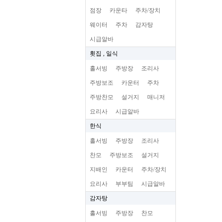
점장
카운타
주차/장치
웨이터
주차
감자탕
시급알바
횟집 , 일식
홀서빙
주방장
조리사
주방보조
카운터
주차
주방찬모
설거지
매니저
요리사
시급알바
한식
홀서빙
주방장
조리사
찬모
주방보조
설거지
지배인
카운터
주차/장치
요리사
부부팀
시급알바
감자탕
홀서빙
주방장
찬모