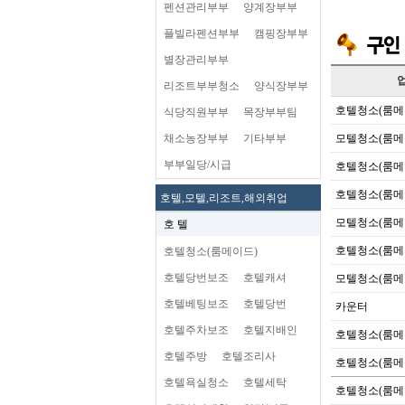
펜션관리부부
양계장부부
플빌라펜션부부
캠핑장부부
별장관리부부
리조트부부청소
양식장부부
호텔청소(룸메
식당직원부부
목장부부팀
채소농장부부
기타부부
모텔청소(룸메
부부일당/시급
호텔청소(룸메
호텔청소(룸메
호텔,모텔,리조트,해외취업
모텔청소(룸메
호 텔
호텔청소(룸메
호텔청소(룸메이드)
호텔당번보조
호텔캐셔
모텔청소(룸메
호텔베팅보조
호텔당번
카운터
호텔주차보조
호텔지배인
호텔청소(룸메
호텔주방
호텔조리사
호텔청소(룸메
호텔욕실청소
호텔세탁
호텔청소(룸메