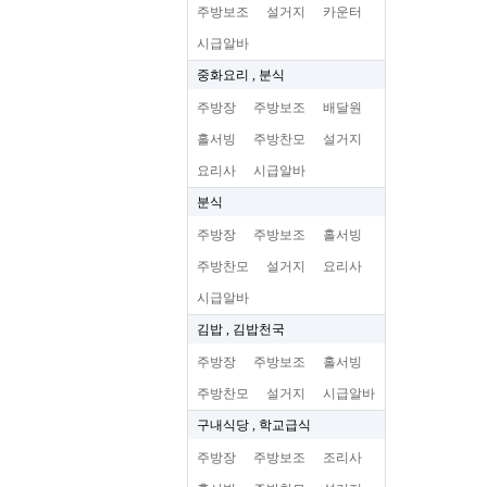
주방보조
설거지
카운터
시급알바
중화요리 , 분식
주방장
주방보조
배달원
홀서빙
주방찬모
설거지
요리사
시급알바
분식
주방장
주방보조
홀서빙
주방찬모
설거지
요리사
시급알바
김밥 , 김밥천국
주방장
주방보조
홀서빙
주방찬모
설거지
시급알바
구내식당 , 학교급식
주방장
주방보조
조리사