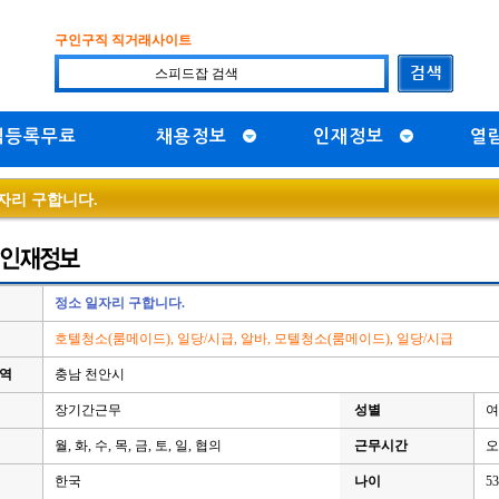
구인구직 직거래사이트
직등록무료
채용정보
인재정보
열
자리 구합니다.
정소 일자리 구합니다.
호텔청소(룸메이드), 일당/시급, 알바, 모텔청소(룸메이드), 일당/시급
지역
충남 천안시
장기간근무
성별
여
월, 화, 수, 목, 금, 토, 일, 협의
근무시간
오
한국
나이
5