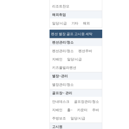
리조트찬모
해외취업
일당/시급
기타
해외
펜션 별장.골프.고시원 세탁
펜션관리/청소
펜션관리/청소
펜션주바
지배인
일당/시급
키즈풀빌라펜션
별장~관리
별장관리/청소
골프장~ 관리
안내데스크
골프장관리/청소
지배인
홀~
카운터
주바
주방보조
일당/시급
고시원