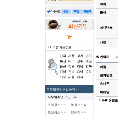
학력
급여
상세내용
사진
전국
서울
경기
인천
연락처
연
부산
대구
광주
대전
울산
강원
경남
경북
이름
전남
전북
충남
충북
전화번호
제주
세종
해외
휴대폰
부부팀취업구인구직~~
이메일
부부팀취업 구인구직
* 빠른 연결
호텔청소부부
농장부부팀
모텔청소부부
양돈장부부