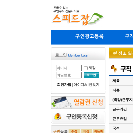
구인광고등록
구
정소 일
저장
제목
회원가입
|
아이디/비번찾기
직종
(희망)근무
근무기간
근무요일
국적