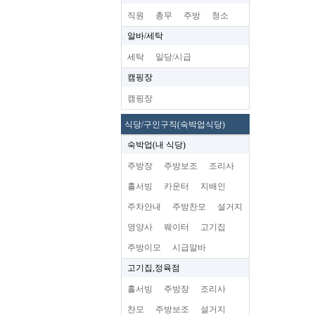
직원
총무
주방
청소
알바/세탁
세탁
일당/시급
캠핑장
캠핑장
식당/구인구직(숙박업식당)
숙박업(내 식당)
주방장
주방보조
조리사
홀서빙
카운터
지배인
주차안내
주방찬모
설거지
영양사
웨이터
고기집
주방이모
시급알바
고기집,정육점
홀서빙
주방장
조리사
찬모
주방보조
설거지