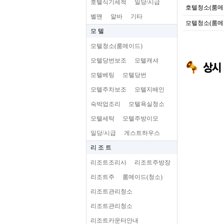
호텔식기세척
일당/시급
호텔청소(룸메
벨맨
알바
기타
모텔청소(룸메
모 텔
모텔청소(룸메이드)
모텔당번보조
모텔캐셔
모텔베팅
모텔당번
모텔주차보조
모텔지배인
숙박업조리
모텔욕실청소
모텔세탁
모텔주방이모
일당/시급
게스트하우스
리 조 트
리조트조리사
리조트주방장
리조트주
룸메이드(청소)
리조트관리청소
리조트관리청소
리조트카운터안내