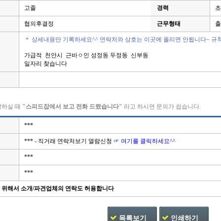
고졸
경력
초
협의후결정
근무형태
출
＊ 상세내용만 기록하세요^^ 연락처와 상호는 이곳에 올리면 안됩니다~ 규
가급적 천안시 근바ㅇ인 성정동 두정동 신부동
일자리 찾습니다
락하실 때
"스피드잡에서 보고 전화 드렸습니다"
라고 하시면 문의가 쉽습니다.
***
*** - 직거래 연락처보기 열람신청
☞ 여기를 클릭하세요^^
***
***
을 위해서 소개/파견업체의 연락도 허용합니다
목록보기
인쇄하기