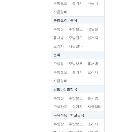
주방보조
설거지
카운터
시급알바
중화요리 , 분식
주방장
주방보조
배달원
홀서빙
주방찬모
설거지
요리사
시급알바
분식
주방장
주방보조
홀서빙
주방찬모
설거지
요리사
시급알바
김밥 , 김밥천국
주방장
주방보조
홀서빙
주방찬모
설거지
시급알바
구내식당 , 학교급식
주방장
주방보조
조리사