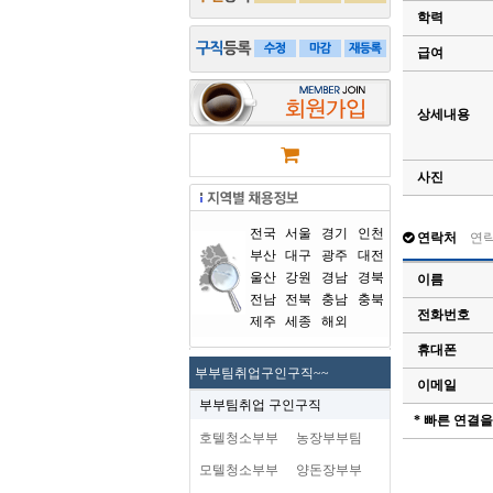
학력
급여
상세내용
사진
전국
서울
경기
인천
연락처
연
부산
대구
광주
대전
울산
강원
경남
경북
이름
전남
전북
충남
충북
전화번호
제주
세종
해외
휴대폰
부부팀취업구인구직~~
이메일
부부팀취업 구인구직
* 빠른 연결
호텔청소부부
농장부부팀
모텔청소부부
양돈장부부