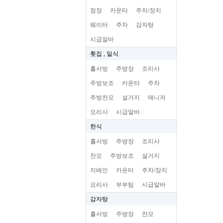
점장
카운타
주차/장치
웨이터
주차
감자탕
시급알바
횟집 , 일식
홀서빙
주방장
조리사
주방보조
카운터
주차
주방찬모
설거지
매니저
요리사
시급알바
한식
홀서빙
주방장
조리사
찬모
주방보조
설거지
지배인
카운터
주차/장치
요리사
부부팀
시급알바
감자탕
홀서빙
주방장
찬모