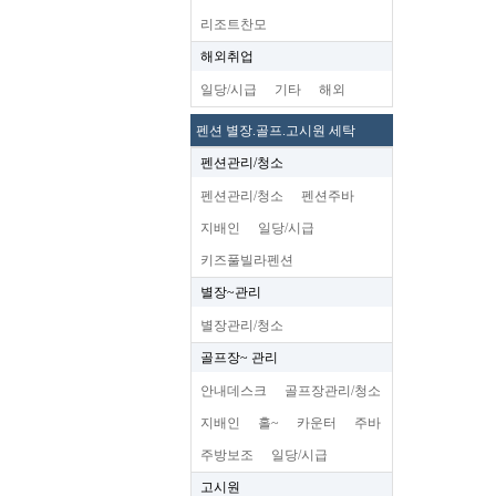
리조트찬모
해외취업
일당/시급
기타
해외
펜션 별장.골프.고시원 세탁
펜션관리/청소
펜션관리/청소
펜션주바
지배인
일당/시급
키즈풀빌라펜션
별장~관리
별장관리/청소
골프장~ 관리
안내데스크
골프장관리/청소
지배인
홀~
카운터
주바
주방보조
일당/시급
고시원