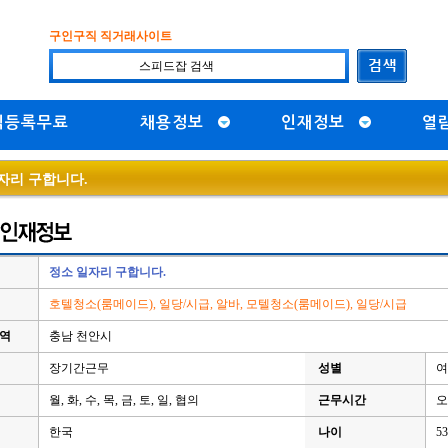
구인구직 직거래사이트
직등록무료
채용정보
인재정보
열
자리 구합니다.
정소 일자리 구합니다.
호텔청소(룸메이드), 일당/시급, 알바, 모텔청소(룸메이드), 일당/시급
지역
충남 천안시
장기간근무
성별
여
월, 화, 수, 목, 금, 토, 일, 협의
근무시간
오
한국
나이
5