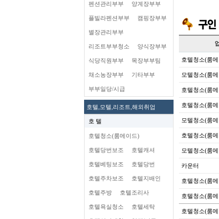
펜션관리부부
양계장부부
플빌라펜션부부
캠핑장부부
별장관리부부
리조트부부청소
양식장부부
호텔청소(룸메
식당직원부부
목장부부팀
채소농장부부
기타부부
모텔청소(룸메
부부일당/시급
호텔청소(룸메
호텔청소(룸메
호텔,모텔,리조트,해외취업
모텔청소(룸메
호 텔
호텔청소(룸메
호텔청소(룸메이드)
호텔당번보조
호텔캐셔
모텔청소(룸메
호텔베팅보조
호텔당번
카운터
호텔주차보조
호텔지배인
호텔청소(룸메
호텔주방
호텔조리사
호텔청소(룸메
호텔욕실청소
호텔세탁
호텔청소(룸메