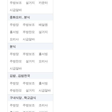
주방보조
설거지
카운터
시급알바
중화요리 , 분식
주방장
주방보조
배달원
홀서빙
주방찬모
설거지
요리사
시급알바
분식
주방장
주방보조
홀서빙
주방찬모
설거지
요리사
시급알바
김밥 , 김밥천국
주방장
주방보조
홀서빙
주방찬모
설거지
시급알바
구내식당 , 학교급식
주방장
주방보조
조리사