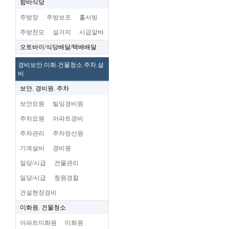
함바식당
주방장
주방보조
홀서빙
주방찬모
설거지
시급알바
오토바이/식당배달/택배배달
경비보안.미화.건물청소.주차.설
비
보안. 경비원. 주차
보안요원
빌딩경비원
주차요원
아파트경비
주차관리
주차정산원
기계설비
경비원
일당/시급
건물관리
일당/시급
청원경찰
건설현장경비
미화원. 건물청소
아파트미화원
미화원