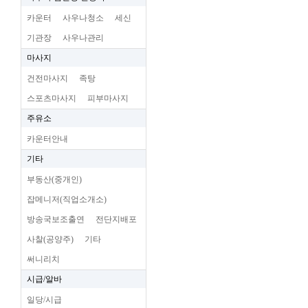
카운터
사우나청소
세신
기관장
사우나관리
마사지
건전마사지
족탕
스포츠마사지
피부마사지
주유소
카운터안내
기타
부동산(중개인)
잡메니저(직업소개소)
방송국보조출연
전단지배포
사찰(공양주)
기타
써니리치
시급/알바
일당/시급