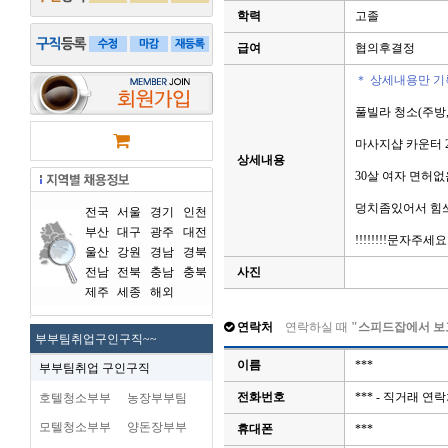
학력
고졸
급여
협의후결정
＊ 상세내용만 기
풀빌라 청소(주방,
마사지샵 카운터 
상세내용
30살 여자 면허
덩치좀있어서 힘
전국
서울
경기
인천
부산
대구
광주
대전
!!!!!!!!문자주세요 !
울산
강원
경남
경북
전남
전북
충남
충북
사진
제주
세종
해외
연락처
연락하실 때
"스피드잡에서 보
부부팀취업구인구직~~
이름
***
부부팀취업 구인구직
전화번호
*** - 직거래 
호텔청소부부
농장부부팀
모텔청소부부
양돈장부부
휴대폰
***