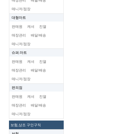
매장관리
배달/배송
매니저/점장
대형마트
판매원
캐셔
진열
매장관리
배달/배송
매니저/점장
슈펴.마트
판매원
캐셔
진열
매장관리
배달/배송
매니저/점장
편의점
판매원
캐셔
진열
매장관리
배달/배송
매니저/점장
보험,상조 구인구직
보험