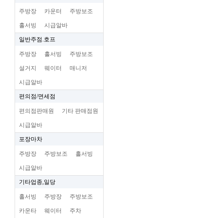
주방장
카운터
주방보조
홀서빙
시급알바
일반주점.호프
주방장
홀서빙
주방보조
설거지
웨이터
매니저
시급알바
편의점/면세점
편의점판매원
기타 판매점원
시급알바
포장마차
주방장
주방보조
홀서빙
시급알바
기타업종,일당
홀서빙
주방장
주방보조
카운타
웨이터
주차