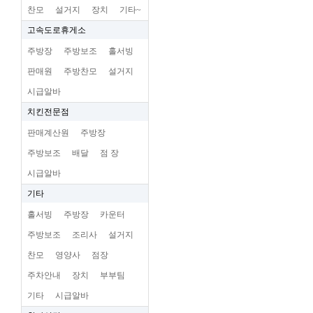
찬모
설거지
장치
기타~
고속도로휴게소
주방장
주방보조
홀서빙
판매원
주방찬모
설거지
시급알바
치킨전문점
판매계산원
주방장
주방보조
배달
점 장
시급알바
기타
홀서빙
주방장
카운터
주방보조
조리사
설거지
찬모
영양사
점장
주차안내
장치
부부팀
기타
시급알바