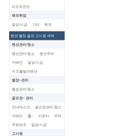
리조트찬모
해외취업
일당/시급
기타
해외
펜션 별장.골프.고시원 세탁
펜션관리/청소
펜션관리/청소
펜션주바
지배인
일당/시급
키즈풀빌라펜션
별장~관리
별장관리/청소
골프장~ 관리
안내데스크
골프장관리/청소
지배인
홀~
카운터
주바
주방보조
일당/시급
고시원