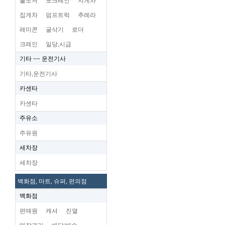
불도저
포크레인
지게차
집게차
덤프트럭
추레라
레미콘
굴삭기
로더
크레인
일당,시급
기타 ~~ 운전기사
기타,운전기사
카센타
카센타
주유소
주유원
세차장
세차장
백화점, 마트, 슈퍼, 편의점
백화점
편매원
캐셔
진열