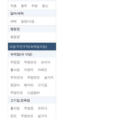
직원
총무
주방
청소
알바/세탁
세탁
일당/시급
캠핑장
캠핑장
식당/구인구직(숙박업식당)
숙박업(내 식당)
주방장
주방보조
조리사
홀서빙
카운터
지배인
주차안내
주방찬모
설거지
영양사
웨이터
고기집
주방이모
시급알바
고기집,정육점
홀서빙
주방장
조리사
찬모
주방보조
설거지