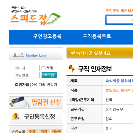
구인구직 직거래
구인광고등록
구직등록무료
숙식제공 일찾아요.
저장
제목
숙식제공 일찾아요
회원가입
|
아이디/비번찾기
직종
호텔청소(룸메이드
(희망)근무지역
전국
근무기간
장기간근무
근무요일
협의
국적
한국