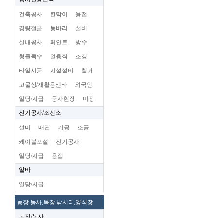
건축공사
칸막이
용접
경량철골
동바리
설비
실내공사
페인트
방수
형틀목수
일용직
조경
타일시공
시설설비
철거
고물상/재활용센타
외국인
일당/시급
공사현장
미장
전기공사/조선소
설비
배관
기공
조공
케이블포설
전기공사
일당/시급
용접
알바
일당/시급
농장.농사,목장.낚시터,양식장
농장/농사