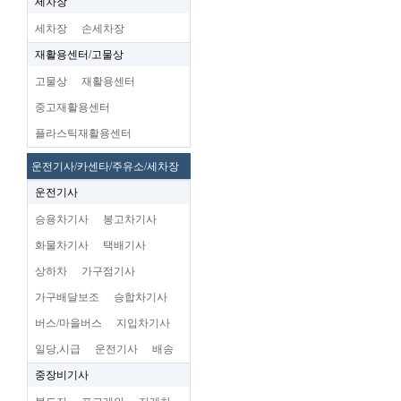
세차장
세차장
손세차장
재활용센터/고물상
고물상
재활용센터
중고재활용센터
플라스틱재활용센터
운전기사/카센타/주유소/세차장
운전기사
승용차기사
봉고차기사
화물차기사
택배기사
상하차
가구점기사
가구배달보조
승합차기사
버스/마을버스
지입차기사
일당,시급
운전기사
배송
중장비기사