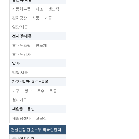
자동차부품
제조
생산직
김치공장
식품
가공
일당/시급
전자/휴대폰
휴대폰조립
반도체
휴대폰검사
알바
일당/시급
가구~씽크~목수~목공
가구
씽크
목수
목공
철재가구
재활용고물상
재활용센타
고물상
건설현장.단순노무.외국인인력
공사현장인력