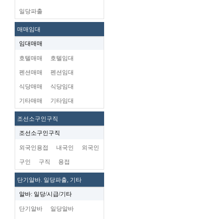
일당파출
매매임대
임대매매
호텔매매
호텔임대
펜션매매
펜션임대
식당매매
식당임대
기타매매
기타임대
조선소구인구직
조선소구인구직
외국인용접
내국인
외국인
구인
구직
용접
단기알바. 일당파출, 기타
알바: 일당/시급/기타
단기알바
일당알바