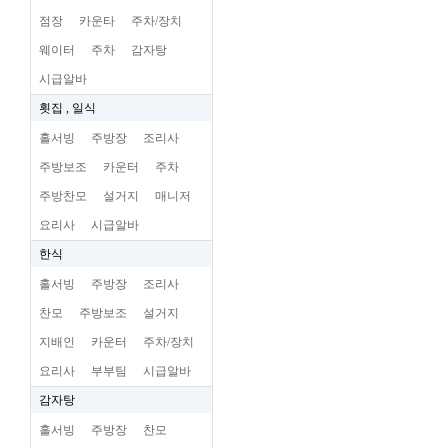
점장
카운타
주차/장치
웨이터
주차
감자탕
시급알바
횟집 , 일식
홀서빙
주방장
조리사
주방보조
카운터
주차
주방찬모
설거지
매니저
요리사
시급알바
한식
홀서빙
주방장
조리사
찬모
주방보조
설거지
지배인
카운터
주차/장치
요리사
부부팀
시급알바
감자탕
홀서빙
주방장
찬모