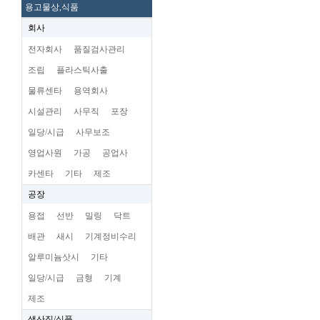
용고물상,식품
회사
전자회사
품질검사관리
조립
플라스틱사출
물류센타
용역회사
시설관리
사무직
포장
일당/시급
사무보조
영업사원
가공
공업사
카센타
기타
제조
공장
용접
선반
밀링
닥트
배관
새시
기계정비수리
알루미늄삿시
기타
일당/시급
금형
기계
제조
생산직/식품