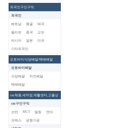
외국인구인구직
외국인
베트남
몽골
태국
필리핀
중국
교포
러시아
일본
미국
기타외국인
오토바이/식당배달/택배배달
오토바이배달
식당배달
치킨배달
택배배달
cnc체용,세차장,재활센터,고물상
cnc구인구직
MCT
선반
밀링
연마
프레스
금형가공