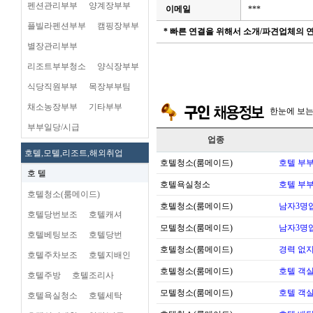
펜션관리부부
양계장부부
이메일
***
플빌라펜션부부
캠핑장부부
* 빠른 연결을 위해서 소개/파견업체의
별장관리부부
리조트부부청소
양식장부부
식당직원부부
목장부부팀
채소농장부부
기타부부
한눈에 보
부부일당/시급
업종
호텔,모텔,리조트,해외취업
호텔청소(룸메이드)
호텔 부
호 텔
호텔욕실청소
호텔 부
호텔청소(룸메이드)
호텔청소(룸메이드)
남자3명
호텔당번보조
호텔캐셔
모텔청소(룸메이드)
남자3명
호텔베팅보조
호텔당번
호텔청소(룸메이드)
경력 없지
호텔주차보조
호텔지배인
호텔청소(룸메이드)
호텔 객실
호텔주방
호텔조리사
모텔청소(룸메이드)
호텔 객실
호텔욕실청소
호텔세탁