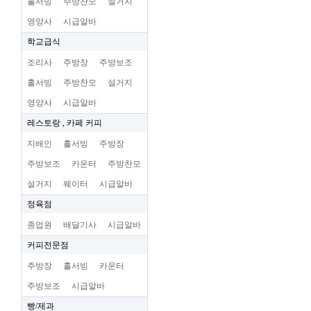
홀서빙
주방찬모
설거지
영양사
시급알바
학교급식
조리사
주방장
주방보조
홀서빙
주방찬모
설거지
영양사
시급알바
레스토랑 , 카페 커피
지배인
홀서빙
주방장
주방보조
카운터
주방찬모
설거지
웨이터
시급알바
정육점
종업원
배달기사
시급알바
커피전문점
주방장
홀서빙
카운터
주방보조
시급알바
빵/제과