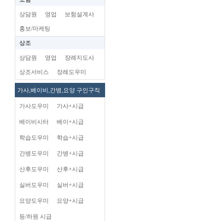
상담원
영업
보험설계사
홍보/마케팅
상조
상담원
영업
장례지도사
상조서비스
장례도우미
가사,베이비,간병,요양 구인구직
가사도우미
가사+시급
베이비시터
베이+시급
학습도우미
학습+시급
간병도우미
간병+시급
산후도우미
산후+시급
실버도우미
실버+시급
요양도우미
요양+시급
등/하원 시급