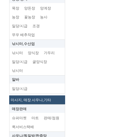
목장
양돈장
양계장
농장
꽃농장
농사
일당/시급
조경
무우 배추작업
낚시터,수산업
낚시터
양식장
가두리
일당/시급
굴양식장
낚시터
알바
일당/시급
마사지, 매장.사우나,기타
매장판매
슈퍼마켓
마트
판매/점원
퀵서비스택배
사우나/찜질방/한증막