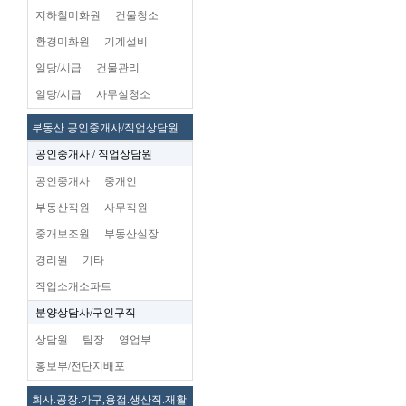
지하철미화원
건물청소
환경미화원
기계설비
일당/시급
건물관리
일당/시급
사무실청소
부동산 공인중개사/직업상담원
공인중개사 / 직업상담원
공인중개사
중개인
부동산직원
사무직원
중개보조원
부동산실장
경리원
기타
직업소개소파트
분양상담사/구인구직
상담원
팀장
영업부
홍보부/전단지배포
회사.공장.가구,용접.생산직.재활