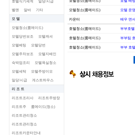
호텔청소(룸메이드)
호텔 배팅
호텔식기세척
일당/시급
벨맨
알바
기타
모텔청소(룸메이드)
모텔 운영 
모 텔
카운터
배우 면
모텔청소(룸메이드)
호텔청소(룸메이드)
부부호톌
모텔당번보조
모텔캐셔
호텔청소(룸메이드)
부부팀 
모텔베팅
모텔당번
호텔청소(룸메이드)
부부 호
모텔주차보조
모텔지배인
숙박업조리
모텔욕실청소
모텔세탁
모텔주방이모
일당/시급
게스트하우스
리 조 트
리조트조리사
리조트주방장
리조트주
룸메이드(청소)
리조트관리청소
리조트관리청소
리조트카운터안내