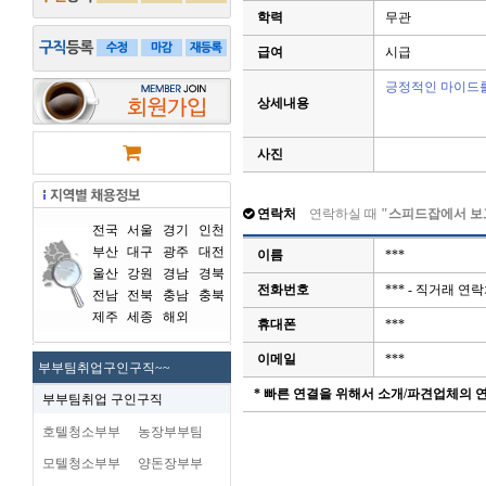
학력
무관
급여
시급
긍정적인 마이드를
상세내용
사진
연락처
연락하실 때
"스피드잡에서 보
전국
서울
경기
인천
부산
대구
광주
대전
이름
***
울산
강원
경남
경북
전화번호
*** - 직거래 
전남
전북
충남
충북
제주
세종
해외
휴대폰
***
이메일
***
부부팀취업구인구직~~
* 빠른 연결을 위해서 소개/파견업체의
부부팀취업 구인구직
호텔청소부부
농장부부팀
모텔청소부부
양돈장부부