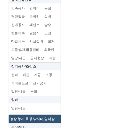
건축공사
칸막이
용접
경량철골
동바리
설비
실내공사
페인트
방수
형틀목수
일용직
조경
타일시공
시설설비
철거
고물상/재활용센타
외국인
일당/시급
공사현장
미장
전기공사/조선소
설비
배관
기공
조공
케이블포설
전기공사
일당/시급
용접
알바
일당/시급
농장.농사,목장.낚시터,양식장
농장/농사