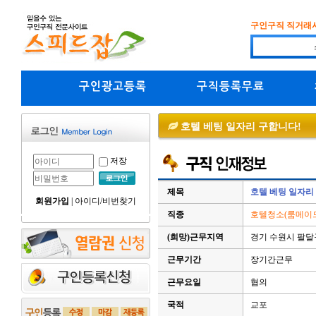
구인구직 직거래
구인광고등록
구직등록무료
호텔 베팅 일자리 구합니다!
저장
제목
호텔 베팅 일자리
회원가입
|
아이디/비번찾기
직종
호텔청소(룸메이드
(희망)근무지역
경기 수원시 팔
근무기간
장기간근무
근무요일
협의
국적
교포