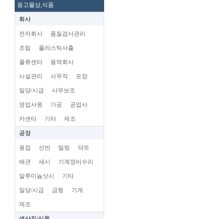
용고물상,식품
회사
전자회사
품질검사관리
조립
플라스틱사출
물류센타
용역회사
시설관리
사무직
포장
일당/시급
사무보조
영업사원
가공
공업사
카센타
기타
제조
공장
용접
선반
밀링
닥트
배관
새시
기계정비수리
알루미늄삿시
기타
일당/시급
금형
기계
제조
생산직/식품