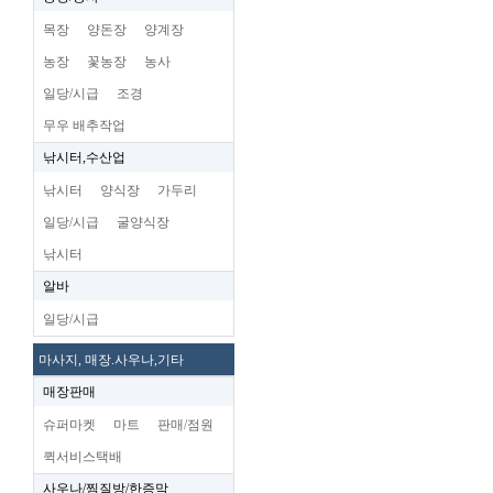
목장
양돈장
양계장
농장
꽃농장
농사
일당/시급
조경
무우 배추작업
낚시터,수산업
낚시터
양식장
가두리
일당/시급
굴양식장
낚시터
알바
일당/시급
마사지, 매장.사우나,기타
매장판매
슈퍼마켓
마트
판매/점원
퀵서비스택배
사우나/찜질방/한증막