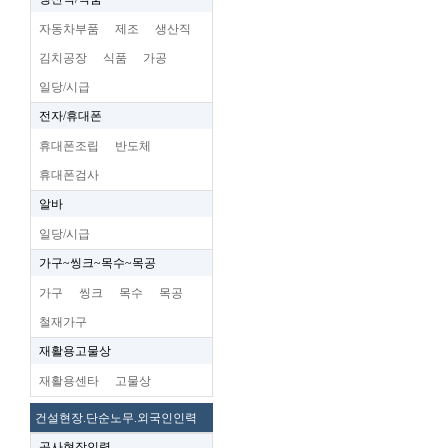
자동차부품
제조
생산직
김치공장
식품
가공
일당/시급
전자/휴대폰
휴대폰조립
반도체
휴대폰검사
알바
일당/시급
가구~씽크~목수~목공
가구
씽크
목수
목공
철재가구
재활용고물상
재활용센타
고물상
건설현장.단순노무.외국인인력
공사현장인력