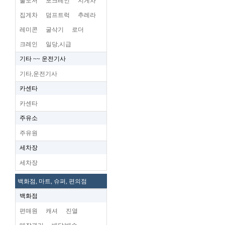
불도저
포크레인
지게차
집게차
덤프트럭
추레라
레미콘
굴삭기
로더
크레인
일당,시급
기타 ~~ 운전기사
기타,운전기사
카센타
카센타
주유소
주유원
세차장
세차장
백화점, 마트, 슈퍼, 편의점
백화점
편매원
캐셔
진열