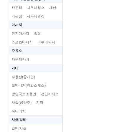
카운터
사우나청소
세신
기관장
사우나관리
마사지
건전마사지
족탕
스포츠마사지
피부마사지
주유소
카운터안내
기타
부동산(중개인)
잡메니저(직업소개소)
방송국보조출연
전단지배포
사찰(공양주)
기타
써니리치
시급/알바
일당/시급