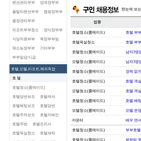
펜션관리부부
양계장부부
한눈에 보
플빌라펜션부부
캠핑장부부
별장관리부부
업종
리조트부부청소
양식장부부
호텔청소(룸메이드)
호텔 부
식당직원부부
목장부부팀
호텔욕실청소
호텔 부
채소농장부부
기타부부
호텔청소(룸메이드)
남자3명
부부일당/시급
모텔청소(룸메이드)
남자3명
호텔,모텔,리조트,해외취업
호텔청소(룸메이드)
경력 없지
호 텔
호텔청소(룸메이드)
호텔 객실
호텔청소(룸메이드)
모텔청소(룸메이드)
호텔 객실
호텔당번보조
호텔캐셔
호텔청소(룸메이드)
호텔 배팅
호텔베팅보조
호텔당번
모텔청소(룸메이드)
모텔 운영 
호텔주차보조
호텔지배인
카운터
배우 면
호텔주방
호텔조리사
호텔청소(룸메이드)
부부호톌
호텔욕실청소
호텔세탁
호텔청소(룸메이드)
부부팀 