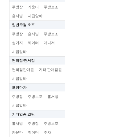
주방장
카운터
주방보조
홀서빙
시급알바
일반주점.호프
주방장
홀서빙
주방보조
설거지
웨이터
매니저
시급알바
편의점/면세점
편의점판매원
기타 판매점원
시급알바
포장마차
주방장
주방보조
홀서빙
시급알바
기타업종,일당
홀서빙
주방장
주방보조
카운타
웨이터
주차