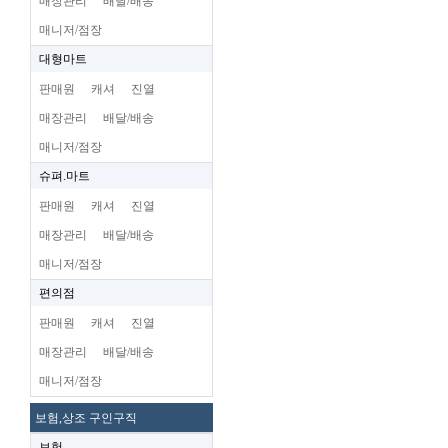
매장관리
배달/배송
매니저/점장
대형마트
판매원
캐셔
진열
매장관리
배달/배송
매니저/점장
슈펴.마트
판매원
캐셔
진열
매장관리
배달/배송
매니저/점장
편의점
판매원
캐셔
진열
매장관리
배달/배송
매니저/점장
보험,상조 구인구직
보험