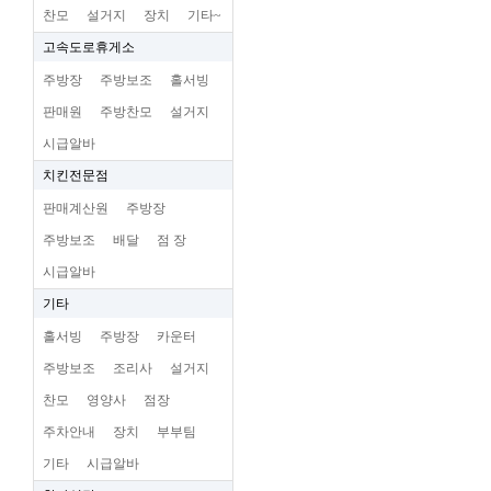
찬모
설거지
장치
기타~
고속도로휴게소
주방장
주방보조
홀서빙
판매원
주방찬모
설거지
시급알바
치킨전문점
판매계산원
주방장
주방보조
배달
점 장
시급알바
기타
홀서빙
주방장
카운터
주방보조
조리사
설거지
찬모
영양사
점장
주차안내
장치
부부팀
기타
시급알바