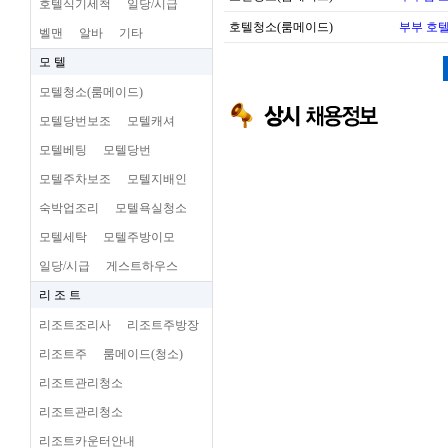
호텔식기세척
일당/시급
호텔청소(룸메이드)
부부 호
벨맨
알바
기타
모 텔
모텔청소(룸메이드)
모텔당번보조
모텔캐셔
모텔베팅
모텔당번
모텔주차보조
모텔지배인
숙박업조리
모텔욕실청소
모텔세탁
모텔주방이모
일당/시급
게스트하우스
리 조 트
리조트조리사
리조트주방장
리조트주
룸메이드(청소)
리조트관리청소
리조트관리청소
리조트카운터안내