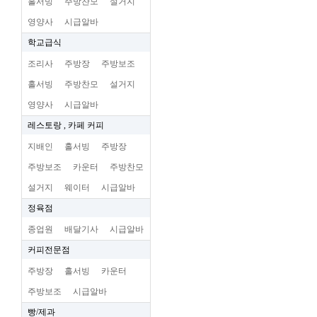
홀서빙
주방찬모
설거지
영양사
시급알바
학교급식
조리사
주방장
주방보조
홀서빙
주방찬모
설거지
영양사
시급알바
레스토랑 , 카페 커피
지배인
홀서빙
주방장
주방보조
카운터
주방찬모
설거지
웨이터
시급알바
정육점
종업원
배달기사
시급알바
커피전문점
주방장
홀서빙
카운터
주방보조
시급알바
빵/제과