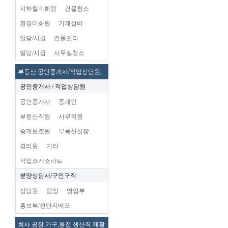
지하철미화원
건물청소
환경미화원
기계설비
일당/시급
건물관리
일당/시급
사무실청소
부동산 공인중개사/직업상담원
공인중개사 / 직업상담원
공인중개사
중개인
부동산직원
사무직원
중개보조원
부동산실장
경리원
기타
직업소개소파트
분양상담사/구인구직
상담원
팀장
영업부
홍보부/전단지배포
회사.공장.가구,용접.생산직.재활