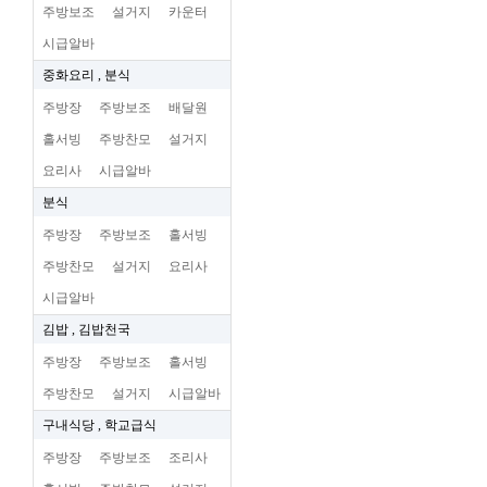
주방보조
설거지
카운터
시급알바
중화요리 , 분식
주방장
주방보조
배달원
홀서빙
주방찬모
설거지
요리사
시급알바
분식
주방장
주방보조
홀서빙
주방찬모
설거지
요리사
시급알바
김밥 , 김밥천국
주방장
주방보조
홀서빙
주방찬모
설거지
시급알바
구내식당 , 학교급식
주방장
주방보조
조리사