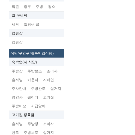
직원
총무
주방
청소
알바/세탁
세탁
일당/시급
캠핑장
캠핑장
식당/구인구직(숙박업식당)
숙박업(내 식당)
주방장
주방보조
조리사
홀서빙
카운터
지배인
주차안내
주방찬모
설거지
영양사
웨이터
고기집
주방이모
시급알바
고기집,정육점
홀서빙
주방장
조리사
찬모
주방보조
설거지