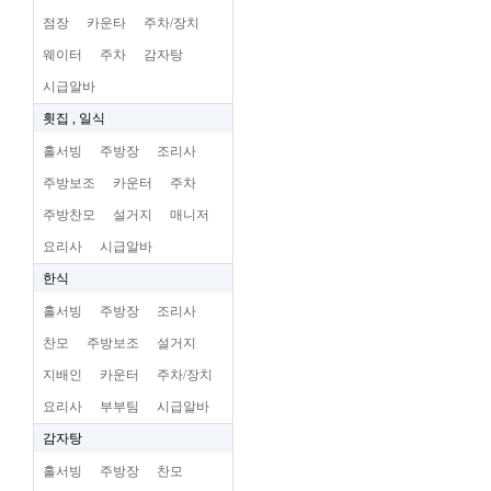
점장
카운타
주차/장치
웨이터
주차
감자탕
시급알바
횟집 , 일식
홀서빙
주방장
조리사
주방보조
카운터
주차
주방찬모
설거지
매니저
요리사
시급알바
한식
홀서빙
주방장
조리사
찬모
주방보조
설거지
지배인
카운터
주차/장치
요리사
부부팀
시급알바
감자탕
홀서빙
주방장
찬모