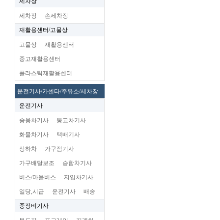
세차장
세차장
손세차장
재활용센터/고물상
고물상
재활용센터
중고재활용센터
플라스틱재활용센터
운전기사/카센타/주유소/세차장
운전기사
승용차기사
봉고차기사
화물차기사
택배기사
상하차
가구점기사
가구배달보조
승합차기사
버스/마을버스
지입차기사
일당,시급
운전기사
배송
중장비기사