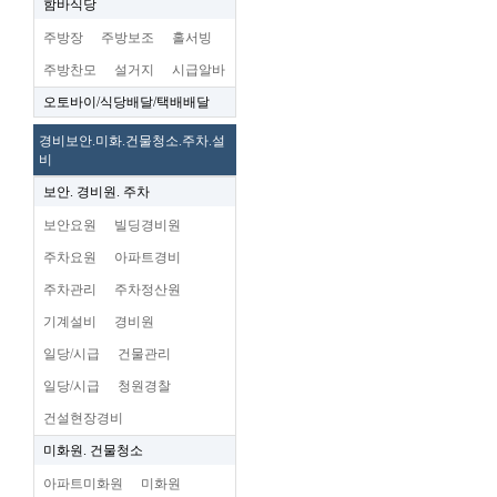
함바식당
주방장
주방보조
홀서빙
주방찬모
설거지
시급알바
오토바이/식당배달/택배배달
경비보안.미화.건물청소.주차.설
비
보안. 경비원. 주차
보안요원
빌딩경비원
주차요원
아파트경비
주차관리
주차정산원
기계설비
경비원
일당/시급
건물관리
일당/시급
청원경찰
건설현장경비
미화원. 건물청소
아파트미화원
미화원