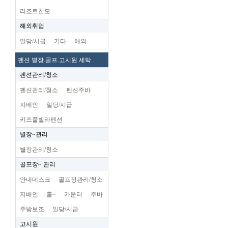
리조트찬모
해외취업
일당/시급
기타
해외
펜션 별장.골프.고시원 세탁
펜션관리/청소
펜션관리/청소
펜션주바
지배인
일당/시급
키즈풀빌라펜션
별장~관리
별장관리/청소
골프장~ 관리
안내데스크
골프장관리/청소
지배인
홀~
카운터
주바
주방보조
일당/시급
고시원