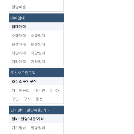
일당파출
매매임대
임대매매
호텔매매
호텔임대
펜션매매
펜션임대
식당매매
식당임대
기타매매
기타임대
조선소구인구직
조선소구인구직
외국인용접
내국인
외국인
구인
구직
용접
단기알바. 일당파출, 기타
알바: 일당/시급/기타
단기알바
일당알바