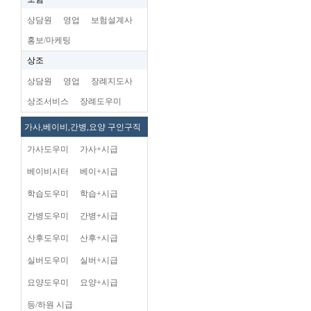
상담원
영업
보험설계사
홍보/마케팅
상조
상담원
영업
장례지도사
상조서비스
장례도우미
가사,베이비,간병,요양 구인구직
가사도우미
가사+시급
베이비시터
베이+시급
학습도우미
학습+시급
간병도우미
간병+시급
산후도우미
산후+시급
실버도우미
실버+시급
요양도우미
요양+시급
등/하원 시급