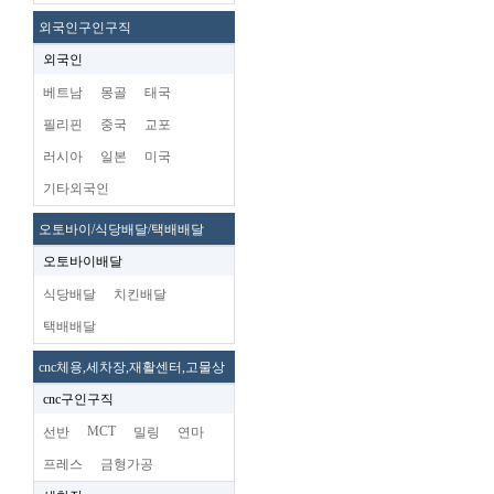
외국인구인구직
외국인
베트남
몽골
태국
필리핀
중국
교포
러시아
일본
미국
기타외국인
오토바이/식당배달/택배배달
오토바이배달
식당배달
치킨배달
택배배달
cnc체용,세차장,재활센터,고물상
cnc구인구직
MCT
선반
밀링
연마
프레스
금형가공