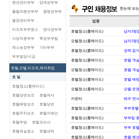
펜션관리부부
양계장부부
한눈에 보
플빌라펜션부부
캠핑장부부
별장관리부부
업종
리조트부부청소
양식장부부
호텔청소(룸메이드)
남자3명
식당직원부부
목장부부팀
모텔청소(룸메이드)
남자3명
채소농장부부
기타부부
호텔청소(룸메이드)
경력 없지
부부일당/시급
호텔청소(룸메이드)
호텔 객실
호텔,모텔,리조트,해외취업
모텔청소(룸메이드)
호텔 객실
호 텔
호텔청소(룸메이드)
호텔 배팅
호텔청소(룸메이드)
모텔청소(룸메이드)
모텔 운영 
호텔당번보조
호텔캐셔
카운터
배우 면
호텔베팅보조
호텔당번
호텔청소(룸메이드)
부부호톌
호텔주차보조
호텔지배인
호텔청소(룸메이드)
부부팀 
호텔주방
호텔조리사
호텔청소(룸메이드)
부부 호
호텔욕실청소
호텔세탁
호텔청소(룸메이드)
호텔 펜션