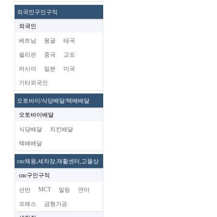
외국인구인구직
외국인
베트남
몽골
태국
필리핀
중국
교포
러시아
일본
미국
기타외국인
오토바이/식당배달/택배배달
오토바이배달
식당배달
치킨배달
택배배달
cnc체용,세차장,재활센터,고물상
cnc구인구직
MCT
선반
밀링
연마
프레스
금형가공