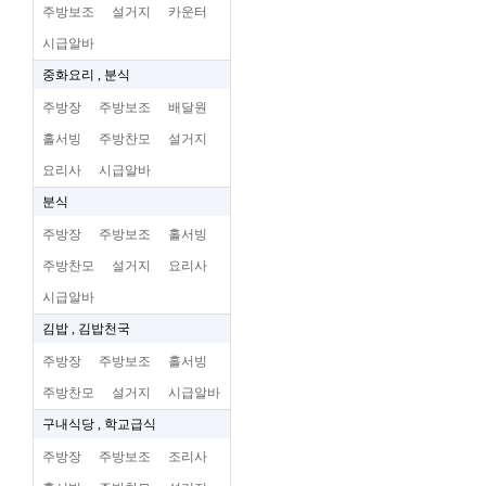
주방보조
설거지
카운터
시급알바
중화요리 , 분식
주방장
주방보조
배달원
홀서빙
주방찬모
설거지
요리사
시급알바
분식
주방장
주방보조
홀서빙
주방찬모
설거지
요리사
시급알바
김밥 , 김밥천국
주방장
주방보조
홀서빙
주방찬모
설거지
시급알바
구내식당 , 학교급식
주방장
주방보조
조리사