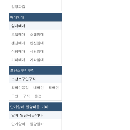
일당파출
매매임대
임대매매
호텔매매
호텔임대
펜션매매
펜션임대
식당매매
식당임대
기타매매
기타임대
조선소구인구직
조선소구인구직
외국인용접
내국인
외국인
구인
구직
용접
단기알바. 일당파출, 기타
알바: 일당/시급/기타
단기알바
일당알바