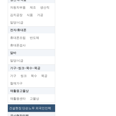
자동차부품
제조
생산직
김치공장
식품
가공
일당/시급
전자/휴대폰
휴대폰조립
반도체
휴대폰검사
알바
일당/시급
가구~씽크~목수~목공
가구
씽크
목수
목공
철재가구
재활용고물상
재활용센타
고물상
건설현장.단순노무.외국인인력
공사현장인력