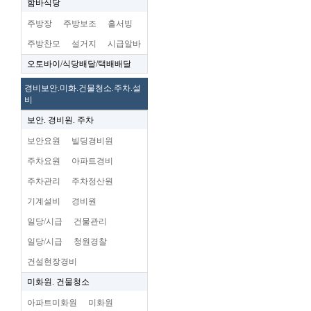
함바식당
주방장
주방보조
홀서빙
주방찬모
설거지
시급알바
오토바이/식당배달/택배배달
경비보안.미화.건물청소.주차.설
비
보안. 경비원. 주차
보안요원
빌딩경비원
주차요원
아파트경비
주차관리
주차정산원
기계설비
경비원
일당/시급
건물관리
일당/시급
청원경찰
건설현장경비
미화원. 건물청소
아파트미화원
미화원