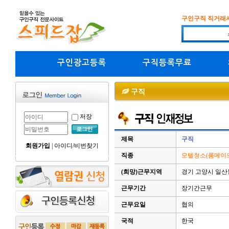
구인구직 직거래
구인광고등록
구직등록무료
구직
저장
제목
구직
회원가입
|
아이디/비번찾기
직종
모텔청소(룸메이드
(희망)근무지역
경기 고양시 일
근무기간
장기간근무
근무요일
협의
국적
한국