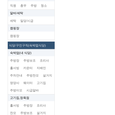
직원
총무
주방
청소
알바/세탁
세탁
일당/시급
캠핑장
캠핑장
식당/구인구직(숙박업식당)
숙박업(내 식당)
주방장
주방보조
조리사
홀서빙
카운터
지배인
주차안내
주방찬모
설거지
영양사
웨이터
고기집
주방이모
시급알바
고기집,정육점
홀서빙
주방장
조리사
찬모
주방보조
설거지