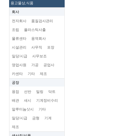
용고물상,식품
회사
전자회사
품질검사관리
조립
플라스틱사출
물류센타
용역회사
시설관리
사무직
포장
일당/시급
사무보조
영업사원
가공
공업사
카센타
기타
제조
공장
용접
선반
밀링
닥트
배관
새시
기계정비수리
알루미늄삿시
기타
일당/시급
금형
기계
제조
생산직/식품