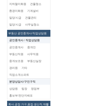
지하철미화원
건물청소
환경미화원
기계설비
일당/시급
건물관리
일당/시급
사무실청소
부동산 공인중개사/직업상담원
공인중개사 / 직업상담원
공인중개사
중개인
부동산직원
사무직원
중개보조원
부동산실장
경리원
기타
직업소개소파트
분양상담사/구인구직
상담원
팀장
영업부
홍보부/전단지배포
회사.공장.가구,용접.생산직.재활