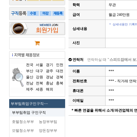
학력
무관
급여
월급 240만원
＊ 상세내용만 기록하
상세내용
사진
연락처
연락하실 때
"스피드잡에서 보
전국
서울
경기
인천
부산
대구
광주
대전
이름
***
울산
강원
경남
경북
전화번호
*** - 직거래 
전남
전북
충남
충북
제주
세종
해외
휴대폰
***
이메일
***
부부팀취업구인구직~~
* 빠른 연결을 위해서 소개/파견업체의
부부팀취업 구인구직
호텔청소부부
농장부부팀
모텔청소부부
양돈장부부