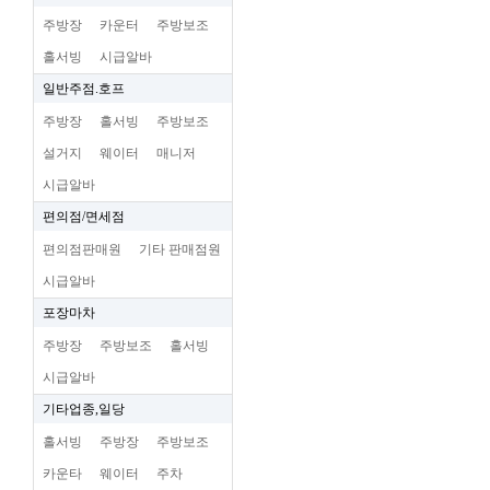
주방장
카운터
주방보조
홀서빙
시급알바
일반주점.호프
주방장
홀서빙
주방보조
설거지
웨이터
매니저
시급알바
편의점/면세점
편의점판매원
기타 판매점원
시급알바
포장마차
주방장
주방보조
홀서빙
시급알바
기타업종,일당
홀서빙
주방장
주방보조
카운타
웨이터
주차