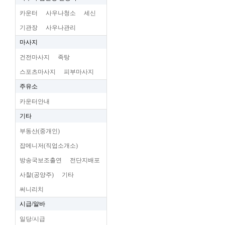
카운터
사우나청소
세신
기관장
사우나관리
마사지
건전마사지
족탕
스포츠마사지
피부마사지
주유소
카운터안내
기타
부동산(중개인)
잡메니저(직업소개소)
방송국보조출연
전단지배포
사찰(공양주)
기타
써니리치
시급/알바
일당/시급