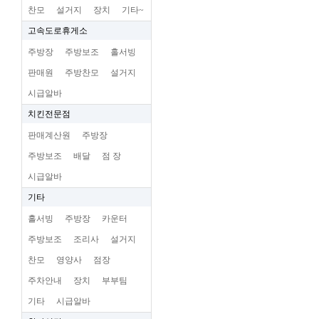
찬모
설거지
장치
기타~
고속도로휴게소
주방장
주방보조
홀서빙
판매원
주방찬모
설거지
시급알바
치킨전문점
판매계산원
주방장
주방보조
배달
점 장
시급알바
기타
홀서빙
주방장
카운터
주방보조
조리사
설거지
찬모
영양사
점장
주차안내
장치
부부팀
기타
시급알바