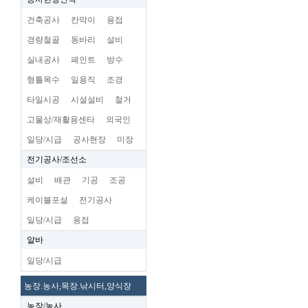
건축공사
칸막이
용접
경량철골
동바리
설비
실내공사
페인트
방수
형틀목수
일용직
조경
타일시공
시설설비
철거
고물상/재활용센타
외국인
일당/시급
공사현장
미장
전기공사/조선소
설비
배관
기공
조공
케이블포설
전기공사
일당/시급
용접
알바
일당/시급
농장.농사,목장.낚시터,양식장
농장/농사