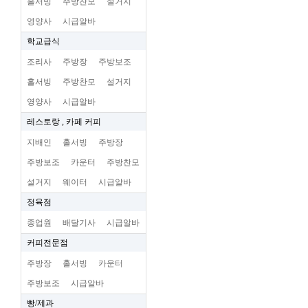
홀서빙
주방찬모
설거지
영양사
시급알바
학교급식
조리사
주방장
주방보조
홀서빙
주방찬모
설거지
영양사
시급알바
레스토랑 , 카페 커피
지배인
홀서빙
주방장
주방보조
카운터
주방찬모
설거지
웨이터
시급알바
정육점
종업원
배달기사
시급알바
커피전문점
주방장
홀서빙
카운터
주방보조
시급알바
빵/제과