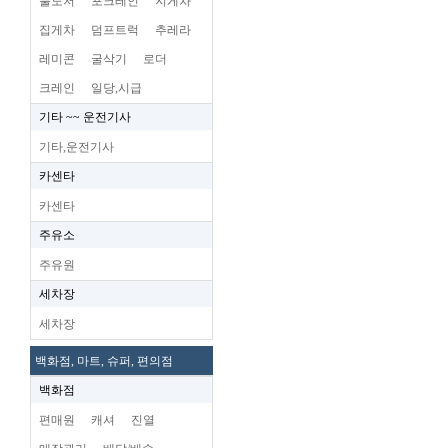
불도저
포크레인
지게차
집게차
덤프트럭
추레라
레미콘
굴삭기
로더
크레인
일당,시급
기타 ~~ 운전기사
기타,운전기사
카센타
카센타
주유소
주유원
세차장
세차장
백화점, 마트, 슈퍼, 편의점
백화점
편매원
캐셔
진열