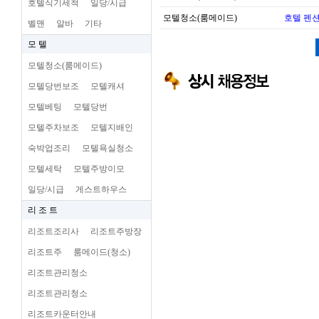
호텔식기세척
일당/시급
모텔청소(룸메이드)
호텔 펜션
벨맨
알바
기타
모 텔
모텔청소(룸메이드)
모텔당번보조
모텔캐셔
모텔베팅
모텔당번
모텔주차보조
모텔지배인
숙박업조리
모텔욕실청소
모텔세탁
모텔주방이모
일당/시급
게스트하우스
리 조 트
리조트조리사
리조트주방장
리조트주
룸메이드(청소)
리조트관리청소
리조트관리청소
리조트카운터안내