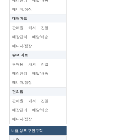
매장관리
배달/배송
매니저/점장
대형마트
판매원
캐셔
진열
매장관리
배달/배송
매니저/점장
슈펴.마트
판매원
캐셔
진열
매장관리
배달/배송
매니저/점장
편의점
판매원
캐셔
진열
매장관리
배달/배송
매니저/점장
보험,상조 구인구직
보험