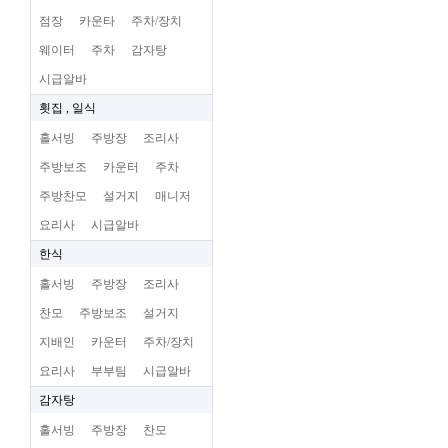
점장
카운타
주차/장치
웨이터
주차
감자탕
시급알바
횟집 , 일식
홀서빙
주방장
조리사
주방보조
카운터
주차
주방찬모
설거지
매니저
요리사
시급알바
한식
홀서빙
주방장
조리사
찬모
주방보조
설거지
지배인
카운터
주차/장치
요리사
부부팀
시급알바
감자탕
홀서빙
주방장
찬모