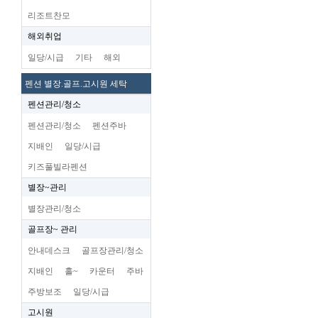
리조트찬모
해외취업
일당/시급
기타
해외
펜션 별장.골프.고시원 세탁
펜션관리/청소
펜션관리/청소
펜션주바
지배인
일당/시급
키즈풀빌라펜션
별장~관리
별장관리/청소
골프장~ 관리
안내데스크
골프장관리/청소
지배인
홀~
카운터
주바
주방보조
일당/시급
고시원