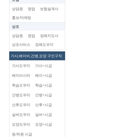
상담원
영업
보험설계사
홍보/마케팅
상조
상담원
영업
장례지도사
상조서비스
장례도우미
가사,베이비,간병,요양 구인구직
가사도우미
가사+시급
베이비시터
베이+시급
학습도우미
학습+시급
간병도우미
간병+시급
산후도우미
산후+시급
실버도우미
실버+시급
요양도우미
요양+시급
등/하원 시급