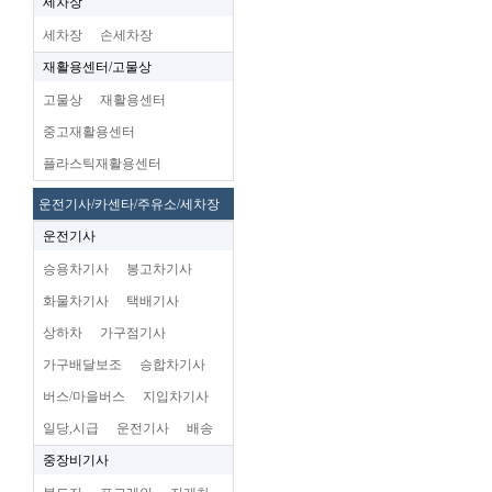
세차장
세차장
손세차장
재활용센터/고물상
고물상
재활용센터
중고재활용센터
플라스틱재활용센터
운전기사/카센타/주유소/세차장
운전기사
승용차기사
봉고차기사
화물차기사
택배기사
상하차
가구점기사
가구배달보조
승합차기사
버스/마을버스
지입차기사
일당,시급
운전기사
배송
중장비기사