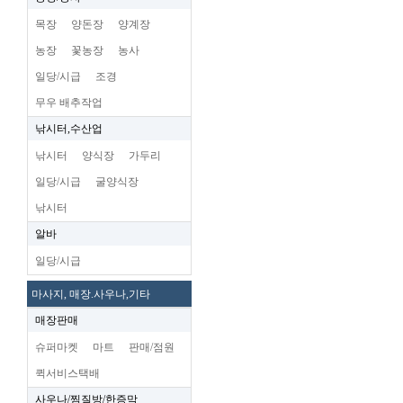
목장
양돈장
양계장
농장
꽃농장
농사
일당/시급
조경
무우 배추작업
낚시터,수산업
낚시터
양식장
가두리
일당/시급
굴양식장
낚시터
알바
일당/시급
마사지, 매장.사우나,기타
매장판매
슈퍼마켓
마트
판매/점원
퀵서비스택배
사우나/찜질방/한증막