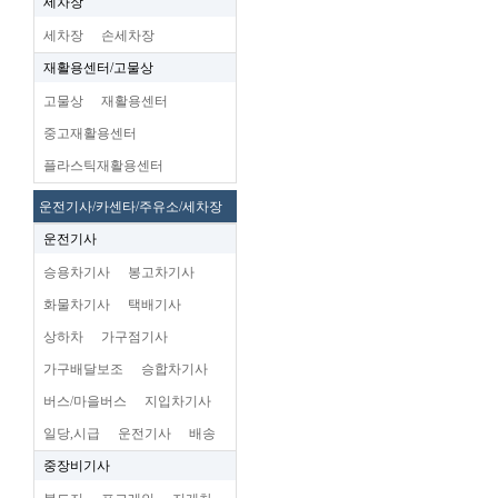
세차장
세차장
손세차장
재활용센터/고물상
고물상
재활용센터
중고재활용센터
플라스틱재활용센터
운전기사/카센타/주유소/세차장
운전기사
승용차기사
봉고차기사
화물차기사
택배기사
상하차
가구점기사
가구배달보조
승합차기사
버스/마을버스
지입차기사
일당,시급
운전기사
배송
중장비기사