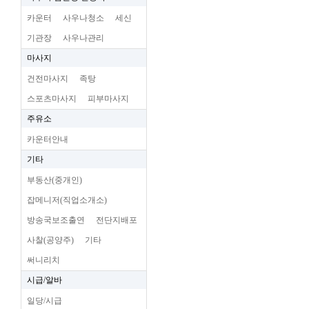
카운터
사우나청소
세신
기관장
사우나관리
마사지
건전마사지
족탕
스포츠마사지
피부마사지
주유소
카운터안내
기타
부동산(중개인)
잡메니저(직업소개소)
방송국보조출연
전단지배포
사찰(공양주)
기타
써니리치
시급/알바
일당/시급