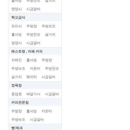
홀서빙
주방찬모
설거지
영양사
시급알바
학교급식
조리사
주방장
주방보조
홀서빙
주방찬모
설거지
영양사
시급알바
레스토랑 , 카페 커피
지배인
홀서빙
주방장
주방보조
카운터
주방찬모
설거지
웨이터
시급알바
정육점
종업원
배달기사
시급알바
커피전문점
주방장
홀서빙
카운터
주방보조
시급알바
빵/제과