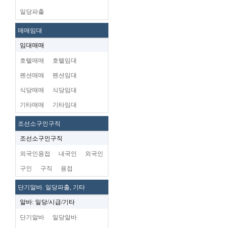
일당파출
매매임대
임대매매
호텔매매
호텔임대
펜션매매
펜션임대
식당매매
식당임대
기타매매
기타임대
조선소구인구직
조선소구인구직
외국인용접
내국인
외국인
구인
구직
용접
단기알바. 일당파출, 기타
알바: 일당/시급/기타
단기알바
일당알바