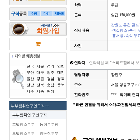
학력
무관
급여
일급 150,000원
강원도 홍천 골프
상세내용
-객실청소 /숙식 
-홀서빙 /숙식 무
사진
연락처
연락하실 때
"스피드잡에서 보
전국
서울
경기
인천
부산
대구
광주
대전
담당자명
황인주
울산
강원
경남
경북
주소
서울 영등포구 ru
전남
전북
충남
충북
제주
세종
해외
전화번호
*** - 직거래 
* 빠른 연결을 위해서 소개/파견업체의
부부팀취업구인구직~~
부부팀취업 구인구직
호텔청소부부
농장부부팀
모텔청소부부
양돈장부부