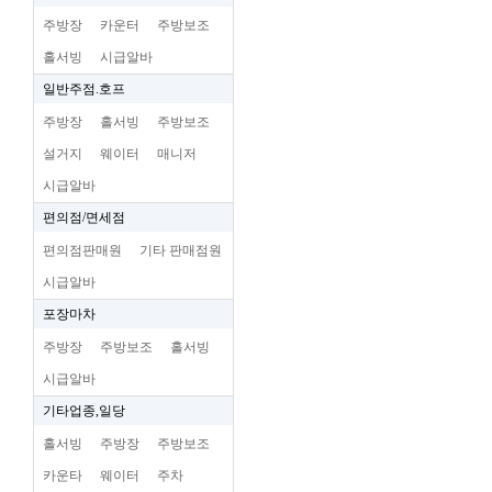
주방장
카운터
주방보조
홀서빙
시급알바
일반주점.호프
주방장
홀서빙
주방보조
설거지
웨이터
매니저
시급알바
편의점/면세점
편의점판매원
기타 판매점원
시급알바
포장마차
주방장
주방보조
홀서빙
시급알바
기타업종,일당
홀서빙
주방장
주방보조
카운타
웨이터
주차