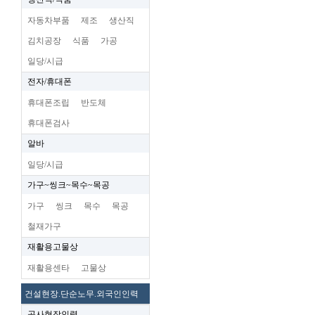
자동차부품
제조
생산직
김치공장
식품
가공
일당/시급
전자/휴대폰
휴대폰조립
반도체
휴대폰검사
알바
일당/시급
가구~씽크~목수~목공
가구
씽크
목수
목공
철재가구
재활용고물상
재활용센타
고물상
건설현장.단순노무.외국인인력
공사현장인력