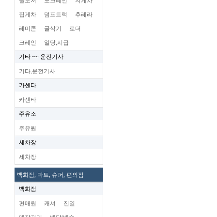
불도저
포크레인
지게차
집게차
덤프트럭
추레라
레미콘
굴삭기
로더
크레인
일당,시급
기타 ~~ 운전기사
기타,운전기사
카센타
카센타
주유소
주유원
세차장
세차장
백화점, 마트, 슈퍼, 편의점
백화점
편매원
캐셔
진열