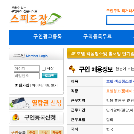
구인구직 직거래
구인광고등록
구직등록무료
호텔 객실청소및 홀서빙 단기
저장
한눈에 보
제목
호텔 객실청소및
회원가입
|
아이디/비번찾기
직종
호텔청소(룸메이드)
근무지역
강원 홍천군 춘천
근무기간
단기알바(일당,파
근무요일
협의
국적
한국