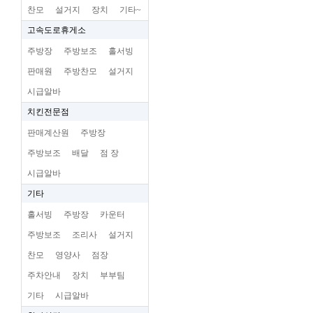
찬모
설거지
장치
기타~
고속도로휴게소
주방장
주방보조
홀서빙
판매원
주방찬모
설거지
시급알바
치킨전문점
판매계산원
주방장
주방보조
배달
점 장
시급알바
기타
홀서빙
주방장
카운터
주방보조
조리사
설거지
찬모
영양사
점장
주차안내
장치
부부팀
기타
시급알바