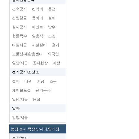
건축공사
칸막이
용접
경량철골
동바리
설비
실내공사
페인트
방수
형틀목수
일용직
조경
타일시공
시설설비
철거
고물상/재활용센타
외국인
일당/시급
공사현장
미장
전기공사/조선소
설비
배관
기공
조공
케이블포설
전기공사
일당/시급
용접
알바
일당/시급
농장.농사,목장.낚시터,양식장
농장/농사