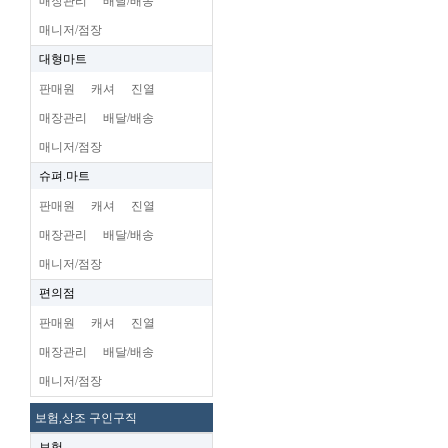
매장관리
배달/배송
매니저/점장
대형마트
판매원
캐셔
진열
매장관리
배달/배송
매니저/점장
슈펴.마트
판매원
캐셔
진열
매장관리
배달/배송
매니저/점장
편의점
판매원
캐셔
진열
매장관리
배달/배송
매니저/점장
보험,상조 구인구직
보험