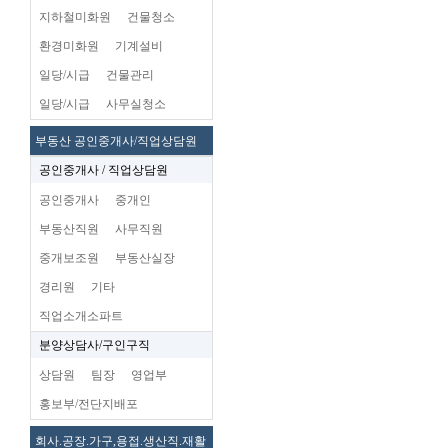
지하철미화원
건물청소
환경미화원
기계설비
일당/시급
건물관리
일당/시급
사무실청소
부동산 공인중개사/직업상담원
공인중개사 / 직업상담원
공인중개사
중개인
부동산직원
사무직원
중개보조원
부동산실장
경리원
기타
직업소개소파트
분양상담사/구인구직
상담원
팀장
영업부
홍보부/전단지배포
회사.공장.가구,용접.생산직.재활