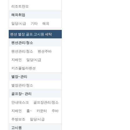
리조트찬모
해외취업
일당/시급
기타
해외
펜션 별장.골프.고시원 세탁
펜션관리/청소
펜션관리/청소
펜션주바
지배인
일당/시급
키즈풀빌라펜션
별장~관리
별장관리/청소
골프장~ 관리
안내데스크
골프장관리/청소
지배인
홀~
카운터
주바
주방보조
일당/시급
고시원