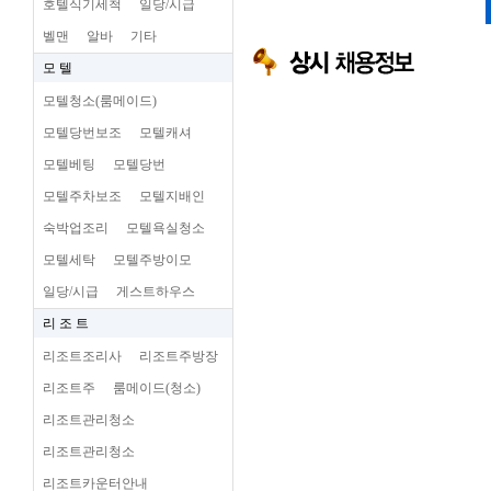
호텔식기세척
일당/시급
벨맨
알바
기타
모 텔
모텔청소(룸메이드)
모텔당번보조
모텔캐셔
모텔베팅
모텔당번
모텔주차보조
모텔지배인
숙박업조리
모텔욕실청소
모텔세탁
모텔주방이모
일당/시급
게스트하우스
리 조 트
리조트조리사
리조트주방장
리조트주
룸메이드(청소)
리조트관리청소
리조트관리청소
리조트카운터안내