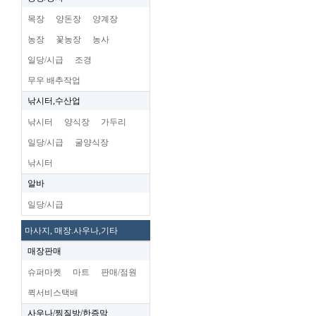
목장
양돈장
양계장
농장
꽃농장
농사
일당/시급
조경
무우 배추작업
낚시터,수산업
낚시터
양식장
가두리
일당/시급
굴양식장
낚시터
알바
일당/시급
마사지, 매장.사우나,기타
매장판매
슈퍼마켓
마트
판매/점원
퀵서비스택배
사우나/찜질방/한증막