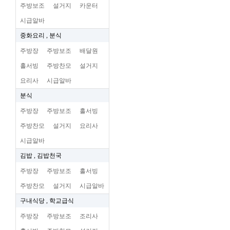
주방보조
설거지
카운터
시급알바
중화요리 , 분식
주방장
주방보조
배달원
홀서빙
주방찬모
설거지
요리사
시급알바
분식
주방장
주방보조
홀서빙
주방찬모
설거지
요리사
시급알바
김밥 , 김밥천국
주방장
주방보조
홀서빙
주방찬모
설거지
시급알바
구내식당 , 학교급식
주방장
주방보조
조리사