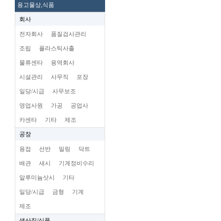
용고물상,식품
회사
전자회사
품질검사관리
조립
플라스틱사출
물류센타
용역회사
시설관리
사무직
포장
일당/시급
사무보조
영업사원
가공
공업사
카센타
기타
제조
공장
용접
선반
밀링
닥트
배관
새시
기계정비수리
알루미늄삿시
기타
일당/시급
금형
기계
제조
생산직/식품