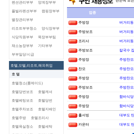
한눈에 보
펜션관리부부
양계장부부
플빌라펜션부부
캠핑장부부
업종
별장관리부부
주방장
버거리동타
리조트부부청소
양식장부부
주방보조
버거리동타
식당직원부부
목장부부팀
조리사
버거리동타
채소농장부부
기타부부
주방보조
칼국수 집
부부일당/시급
주방장
주방찬모
호텔,모텔,리조트,해외취업
찬모
주방찬모
호 텔
주방장
주방찬모
호텔청소(룸메이드)
주방보조
주방찬모
호텔당번보조
호텔캐셔
주방장
함바식당
호텔베팅보조
호텔당번
주방장
함바식당
호텔주차보조
호텔지배인
홀서빙
대부도 
호텔주방
호텔조리사
카운터
대부도 
호텔욕실청소
호텔세탁