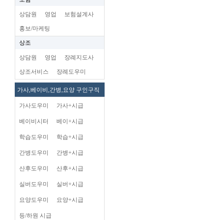
상담원
영업
보험설계사
홍보/마케팅
상조
상담원
영업
장례지도사
상조서비스
장례도우미
가사,베이비,간병,요양 구인구직
가사도우미
가사+시급
베이비시터
베이+시급
학습도우미
학습+시급
간병도우미
간병+시급
산후도우미
산후+시급
실버도우미
실버+시급
요양도우미
요양+시급
등/하원 시급