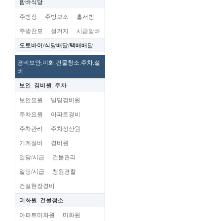
함바식당
주방장
주방보조
홀서빙
주방찬모
설거지
시급알바
오토바이/식당배달/택배배달
경비보안.미화.건물청소.주차.설
비
보안. 경비원. 주차
보안요원
빌딩경비원
주차요원
아파트경비
주차관리
주차정산원
기계설비
경비원
일당/시급
건물관리
일당/시급
청원경찰
건설현장경비
미화원. 건물청소
아파트미화원
미화원