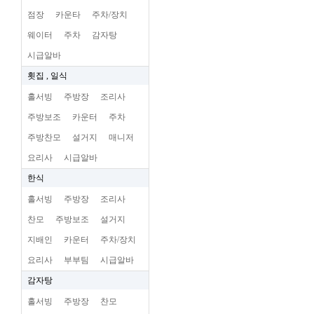
점장
카운타
주차/장치
웨이터
주차
감자탕
시급알바
횟집 , 일식
홀서빙
주방장
조리사
주방보조
카운터
주차
주방찬모
설거지
매니저
요리사
시급알바
한식
홀서빙
주방장
조리사
찬모
주방보조
설거지
지배인
카운터
주차/장치
요리사
부부팀
시급알바
감자탕
홀서빙
주방장
찬모