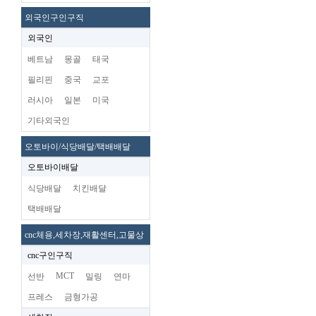
외국인구인구직
외국인
베트남
몽골
태국
필리핀
중국
교포
러시아
일본
미국
기타외국인
오토바이/식당배달/택배배달
오토바이배달
식당배달
치킨배달
택배배달
cnc체용,세차장,재활센터,고물상
cnc구인구직
MCT
선반
밀링
연마
프레스
금형가공