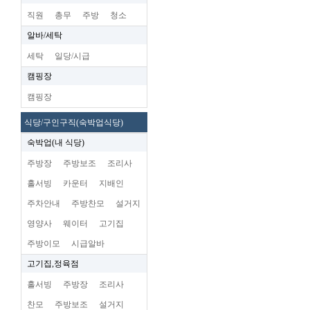
직원
총무
주방
청소
알바/세탁
세탁
일당/시급
캠핑장
캠핑장
식당/구인구직(숙박업식당)
숙박업(내 식당)
주방장
주방보조
조리사
홀서빙
카운터
지배인
주차안내
주방찬모
설거지
영양사
웨이터
고기집
주방이모
시급알바
고기집,정육점
홀서빙
주방장
조리사
찬모
주방보조
설거지