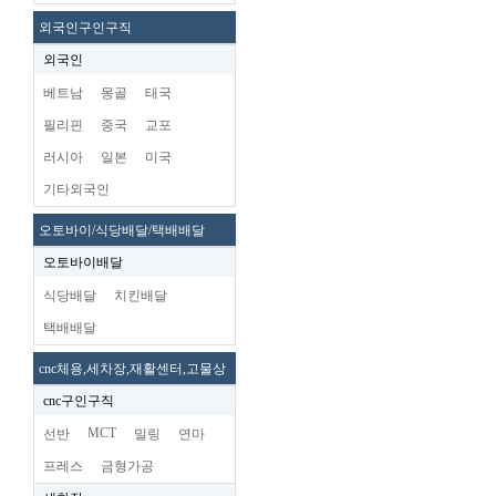
외국인구인구직
외국인
베트남
몽골
태국
필리핀
중국
교포
러시아
일본
미국
기타외국인
오토바이/식당배달/택배배달
오토바이배달
식당배달
치킨배달
택배배달
cnc체용,세차장,재활센터,고물상
cnc구인구직
MCT
선반
밀링
연마
프레스
금형가공