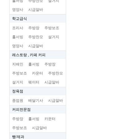
홀서빙
주방찬모
설거지
영양사
시급알바
학교급식
조리사
주방장
주방보조
홀서빙
주방찬모
설거지
영양사
시급알바
레스토랑 , 카페 커피
지배인
홀서빙
주방장
주방보조
카운터
주방찬모
설거지
웨이터
시급알바
정육점
종업원
배달기사
시급알바
커피전문점
주방장
홀서빙
카운터
주방보조
시급알바
빵/제과