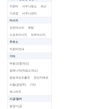
카운터
사우나청소
세신
기관장
사우나관리
마사지
건전마사지
족탕
스포츠마사지
피부마사지
주유소
카운터안내
기타
부동산(중개인)
잡메니저(직업소개소)
방송국보조출연
전단지배포
사찰(공양주)
기타
써니리치
시급/알바
일당/시급