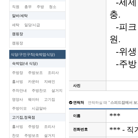
-세제 
직원
총무
주방
청소
충.
알바/세탁
-피크 
세탁
일당/시급
캠핑장
원.
캠핑장
-위생 
식당/구인구직(숙박업식당)
-주방 
숙박업(내 식당)
주방장
주방보조
조리사
홀서빙
카운터
지배인
사진
주차안내
주방찬모
설거지
영양사
웨이터
고기집
연락처
연락하실 때
"스피드잡에서 보
주방이모
시급알바
***
이름
고기집,정육점
홀서빙
주방장
조리사
*** -
전화번호
찬모
주방보조
설거지