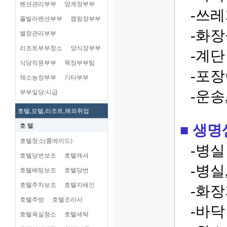
펜션관리부부
양계장부부
-쓰레기
플빌라펜션부부
캠핑장부부
-화장
별장관리부부
리조트부부청소
양식장부부
-계단 
식당직원부부
목장부부팀
-포장이
채소농장부부
기타부부
-운송,
부부일당/시급
호텔,모텔,리조트,해외취업
호 텔
■ 생명샘
호텔청소(룸메이드)
-병실 
호텔당번보조
호텔캐셔
-병실,
호텔베팅보조
호텔당번
호텔주차보조
호텔지배인
-화장지
호텔주방
호텔조리사
-바닥 
호텔욕실청소
호텔세탁