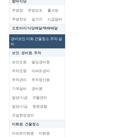
함바식당
주방장
주방보조
홀서빙
주방찬모
설거지
시급알바
오토바이/식당배달/택배배달
경비보안.미화.건물청소.주차.설
비
보안. 경비원. 주차
보안요원
빌딩경비원
주차요원
아파트경비
주차관리
주차정산원
기계설비
경비원
일당/시급
건물관리
일당/시급
청원경찰
건설현장경비
미화원. 건물청소
아파트미화원
미화원