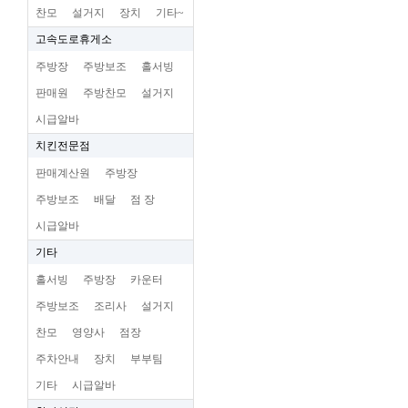
찬모
설거지
장치
기타~
고속도로휴게소
주방장
주방보조
홀서빙
판매원
주방찬모
설거지
시급알바
치킨전문점
판매계산원
주방장
주방보조
배달
점 장
시급알바
기타
홀서빙
주방장
카운터
주방보조
조리사
설거지
찬모
영양사
점장
주차안내
장치
부부팀
기타
시급알바