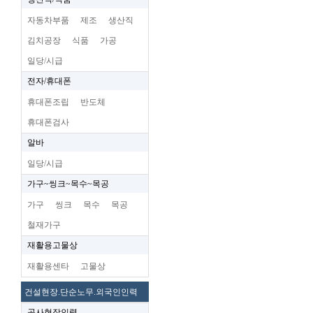
자동차부품
제조
생산직
김치공장
식품
가공
일당/시급
전자/휴대폰
휴대폰조립
반도체
휴대폰검사
알바
일당/시급
가구~씽크~목수~목공
가구
씽크
목수
목공
철재가구
재활용고물상
재활용센타
고물상
건설현장.단순노무.외국인인력
공사현장인력