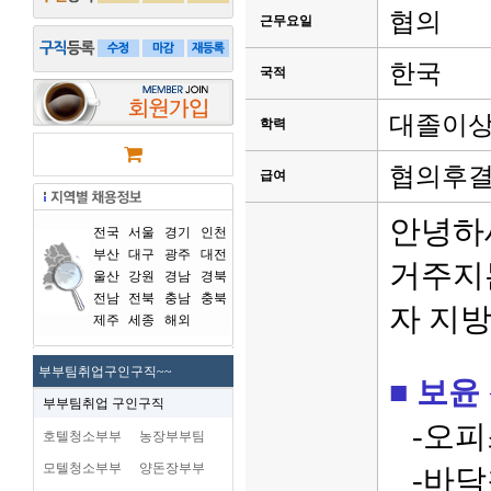
협의
근무요일
한국
국적
대졸이
학력
협의후
급여
안녕하
전국
서울
경기
인천
부산
대구
광주
대전
거주지
울산
강원
경남
경북
전남
전북
충남
충북
자 지
제주
세종
해외
부부팀취업구인구직~~
■ 보윤 
부부팀취업 구인구직
-오피스
호텔청소부부
농장부부팀
모텔청소부부
양돈장부부
-바닥청