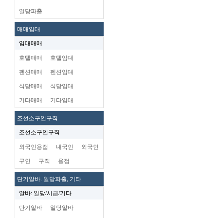
일당파출
매매임대
임대매매
호텔매매
호텔임대
펜션매매
펜션임대
식당매매
식당임대
기타매매
기타임대
조선소구인구직
조선소구인구직
외국인용접
내국인
외국인
구인
구직
용접
단기알바. 일당파출, 기타
알바: 일당/시급/기타
단기알바
일당알바