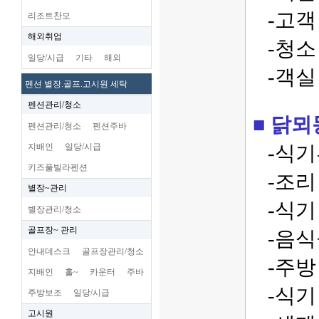
-고객 
리조트찬모
해외취업
-청소 
일당/시급
기타
해외
-객실 
펜션 별장.골프.고시원 세탁
펜션관리/청소
■ 닭뫼동 
펜션관리/청소
펜션주바
지배인
일당/시급
-식기류
키즈풀빌라펜션
-조리 
별장~관리
-식기 
별장관리/청소
골프장~ 관리
-음식물
안내데스크
골프장관리/청소
-주방 
지배인
홀~
카운터
주바
-식기 
주방보조
일당/시급
고시원