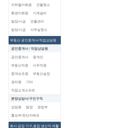
지하철미화원
건물청소
환경미화원
기계설비
일당/시급
건물관리
일당/시급
사무실청소
부동산 공인중개사/직업상담원
공인중개사 / 직업상담원
공인중개사
중개인
부동산직원
사무직원
중개보조원
부동산실장
경리원
기타
직업소개소파트
분양상담사/구인구직
상담원
팀장
영업부
홍보부/전단지배포
회사.공장.가구,용접.생산직.재활