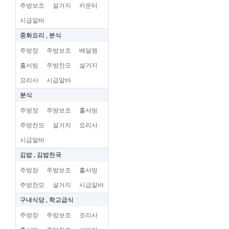
주방보조
설거지
카운터
시급알바
중화요리 , 분식
주방장
주방보조
배달원
홀서빙
주방찬모
설거지
요리사
시급알바
분식
주방장
주방보조
홀서빙
주방찬모
설거지
요리사
시급알바
김밥 , 김밥천국
주방장
주방보조
홀서빙
주방찬모
설거지
시급알바
구내식당 , 학교급식
주방장
주방보조
조리사