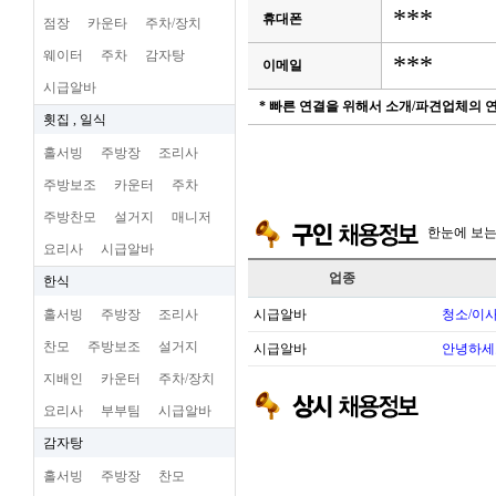
***
휴대폰
점장
카운타
주차/장치
웨이터
주차
감자탕
***
이메일
시급알바
* 빠른 연결을 위해서 소개/파견업체의
횟집 , 일식
홀서빙
주방장
조리사
주방보조
카운터
주차
주방찬모
설거지
매니저
한눈에 보
요리사
시급알바
업종
한식
홀서빙
주방장
조리사
시급알바
청소/이사
찬모
주방보조
설거지
시급알바
안녕하세
지배인
카운터
주차/장치
요리사
부부팀
시급알바
감자탕
홀서빙
주방장
찬모