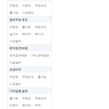
주방장
카운터
주방보조
홀서빙
시급알바
일반주점.호프
주방장
홀서빙
주방보조
설거지
웨이터
매니저
시급알바
편의점/면세점
편의점판매원
기타 판매점원
시급알바
포장마차
주방장
주방보조
홀서빙
시급알바
기타업종,일당
홀서빙
주방장
주방보조
카운타
웨이터
주차