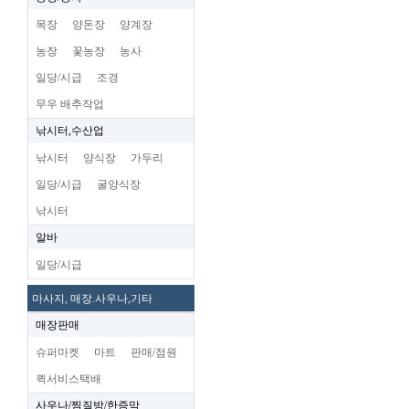
목장
양돈장
양계장
농장
꽃농장
농사
일당/시급
조경
무우 배추작업
낚시터,수산업
낚시터
양식장
가두리
일당/시급
굴양식장
낚시터
알바
일당/시급
마사지, 매장.사우나,기타
매장판매
슈퍼마켓
마트
판매/점원
퀵서비스택배
사우나/찜질방/한증막