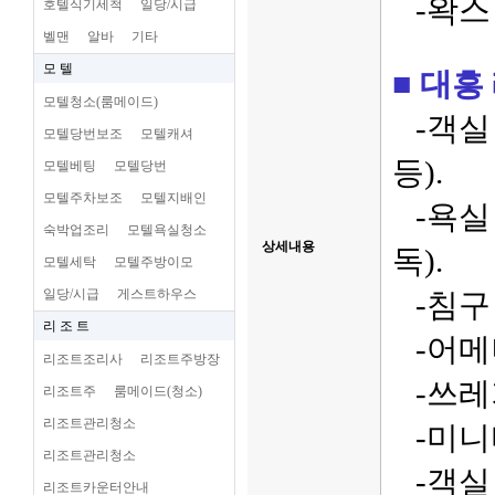
-왁스 
호텔식기세척
일당/시급
벨맨
알바
기타
모 텔
■ 대흥 
모텔청소(룸메이드)
-객실 
모텔당번보조
모텔캐셔
등).
모텔베팅
모텔당번
모텔주차보조
모텔지배인
-욕실 
숙박업조리
모텔욕실청소
상세내용
독).
모텔세탁
모텔주방이모
일당/시급
게스트하우스
-침구 
리 조 트
-어메니
리조트조리사
리조트주방장
-쓰레기
리조트주
룸메이드(청소)
리조트관리청소
-미니바
리조트관리청소
-객실 
리조트카운터안내