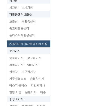
세차장
세차장
손세차장
재활용센터/고물상
고물상
재활용센터
중고재활용센터
플라스틱재활용센터
운전기사/카센타/주유소/세차장
운전기사
승용차기사
봉고차기사
화물차기사
택배기사
상하차
가구점기사
가구배달보조
승합차기사
버스/마을버스
지입차기사
일당,시급
운전기사
배송
중장비기사