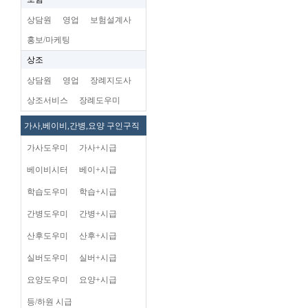
상담원
영업
보험설계사
홍보/마케팅
상조
상담원
영업
장례지도사
상조서비스
장례도우미
가사,베이비,간병,요양 구인구직
가사도우미
가사+시급
베이비시터
베이+시급
학습도우미
학습+시급
간병도우미
간병+시급
산후도우미
산후+시급
실버도우미
실버+시급
요양도우미
요양+시급
등/하원 시급