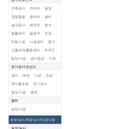
건축공사
칸막이
용접
경량철골
동바리
설비
실내공사
페인트
방수
형틀목수
일용직
조경
타일시공
시설설비
철거
고물상/재활용센타
외국인
일당/시급
공사현장
미장
전기공사/조선소
설비
배관
기공
조공
케이블포설
전기공사
일당/시급
용접
알바
일당/시급
농장.농사,목장.낚시터,양식장
농장/농사