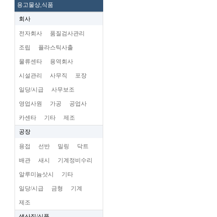
용고물상,식품
회사
전자회사
품질검사관리
조립
플라스틱사출
물류센타
용역회사
시설관리
사무직
포장
일당/시급
사무보조
영업사원
가공
공업사
카센타
기타
제조
공장
용접
선반
밀링
닥트
배관
새시
기계정비수리
알루미늄삿시
기타
일당/시급
금형
기계
제조
생산직/식품