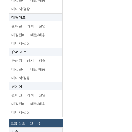
매장관리
배달/배송
매니저/점장
대형마트
판매원
캐셔
진열
매장관리
배달/배송
매니저/점장
슈펴.마트
판매원
캐셔
진열
매장관리
배달/배송
매니저/점장
편의점
판매원
캐셔
진열
매장관리
배달/배송
매니저/점장
보험,상조 구인구직
보험