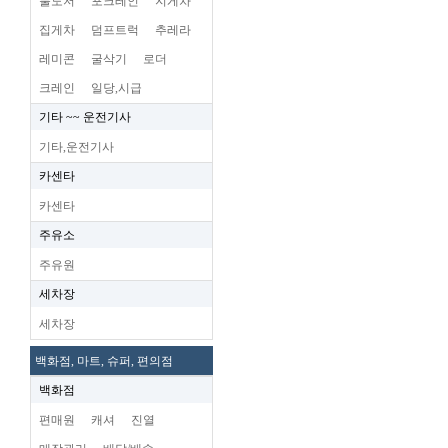
불도저
포크레인
지게차
집게차
덤프트럭
추레라
레미콘
굴삭기
로더
크레인
일당,시급
기타 ~~ 운전기사
기타,운전기사
카센타
카센타
주유소
주유원
세차장
세차장
백화점, 마트, 슈퍼, 편의점
백화점
편매원
캐셔
진열