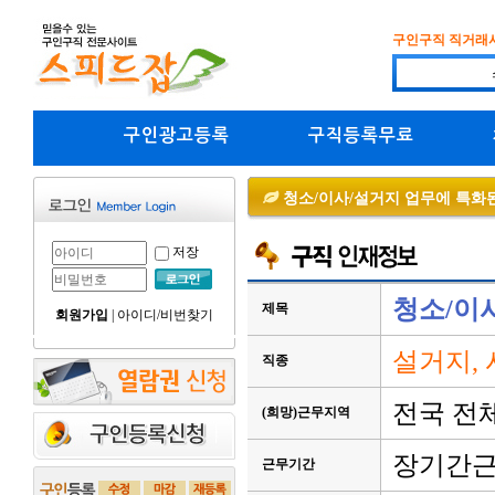
구인구직 직거래
구인광고등록
구직등록무료
청소/이사/설거지 업무에 특화된
저장
청소/이
제목
회원가입
|
아이디/비번찾기
설거지, 
직종
전국 전
(희망)근무지역
장기간
근무기간