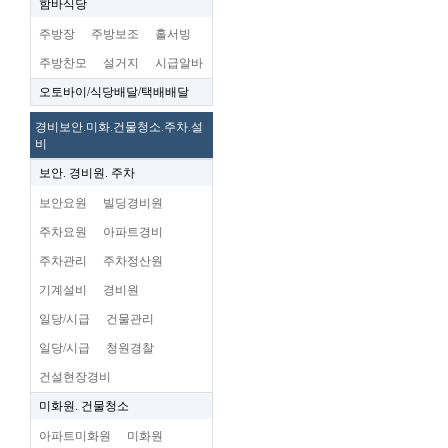
함바식당
주방장
주방보조
홀서빙
주방찬모
설거지
시급알바
오토바이/식당배달/택배배달
경비보안.미화.건물청소.주차.설
비
보안. 경비원. 주차
보안요원
빌딩경비원
주차요원
아파트경비
주차관리
주차정산원
기계설비
경비원
일당/시급
건물관리
일당/시급
청원경찰
건설현장경비
미화원. 건물청소
아파트미화원
미화원