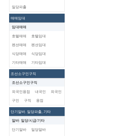
일당파출
매매임대
임대매매
호텔매매
호텔임대
펜션매매
펜션임대
식당매매
식당임대
기타매매
기타임대
조선소구인구직
조선소구인구직
외국인용접
내국인
외국인
구인
구직
용접
단기알바. 일당파출, 기타
알바: 일당/시급/기타
단기알바
일당알바