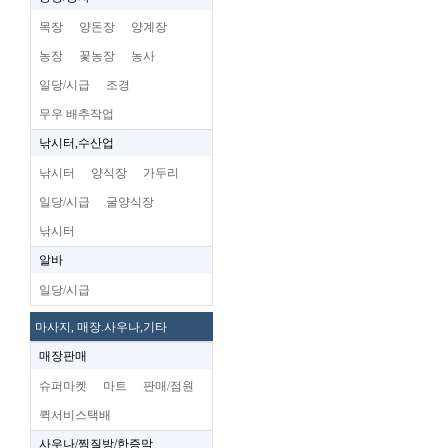
목장
양돈장
양계장
농장
꽃농장
농사
일당/시급
조경
무우 배추작업
낚시터,수산업
낚시터
양식장
가두리
일당/시급
굴양식장
낚시터
알바
일당/시급
마사지, 매장.사우나,기타
매장판매
슈퍼마켓
마트
판매/점원
퀵서비스택배
사우나/찜질방/한증막