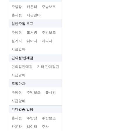
주방장
카운터
주방보조
홀서빙
시급알바
일반주점.호프
주방장
홀서빙
주방보조
설거지
웨이터
매니저
시급알바
편의점/면세점
편의점판매원
기타 판매점원
시급알바
포장마차
주방장
주방보조
홀서빙
시급알바
기타업종,일당
홀서빙
주방장
주방보조
카운타
웨이터
주차