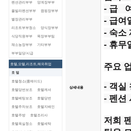
펜션관리부부
양계장부부
- 급 여
플빌라펜션부부
캠핑장부부
- 급여
별장관리부부
리조트부부청소
양식장부부
- 숙소
식당직원부부
목장부부팀
- 휴무
채소농장부부
기타부부
부부일당/시급
주요 
호텔,모텔,리조트,해외취업
호 텔
호텔청소(룸메이드)
- 객실
상세내용
호텔당번보조
호텔캐셔
- 펜션
호텔베팅보조
호텔당번
호텔주차보조
호텔지배인
호텔주방
호텔조리사
저희 
호텔욕실청소
호텔세탁