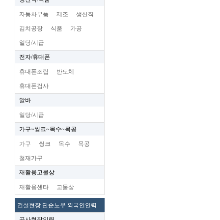
자동차부품
제조
생산직
김치공장
식품
가공
일당/시급
전자/휴대폰
휴대폰조립
반도체
휴대폰검사
알바
일당/시급
가구~씽크~목수~목공
가구
씽크
목수
목공
철재가구
재활용고물상
재활용센타
고물상
건설현장.단순노무.외국인인력
공사현장인력