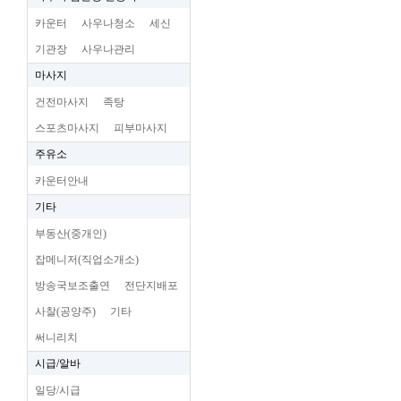
카운터
사우나청소
세신
기관장
사우나관리
마사지
건전마사지
족탕
스포츠마사지
피부마사지
주유소
카운터안내
기타
부동산(중개인)
잡메니저(직업소개소)
방송국보조출연
전단지배포
사찰(공양주)
기타
써니리치
시급/알바
일당/시급