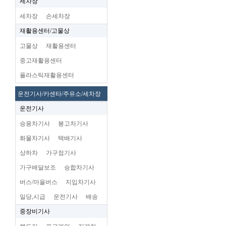
세차장
세차장
손세차장
재활용센터/고물상
고물상
재활용센터
중고재활용센터
플라스틱재활용센터
운전기사/카센타/주유소/세차장
운전기사
승용차기사
봉고차기사
화물차기사
택배기사
상하차
가구점기사
가구배달보조
승합차기사
버스/마을버스
지입차기사
일당,시급
운전기사
배송
중장비기사