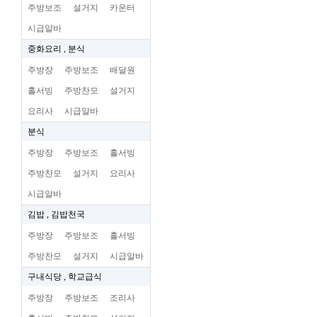
주방보조
설거지
카운터
시급알바
중화요리 , 분식
주방장
주방보조
배달원
홀서빙
주방찬모
설거지
요리사
시급알바
분식
주방장
주방보조
홀서빙
주방찬모
설거지
요리사
시급알바
김밥 , 김밥천국
주방장
주방보조
홀서빙
주방찬모
설거지
시급알바
구내식당 , 학교급식
주방장
주방보조
조리사