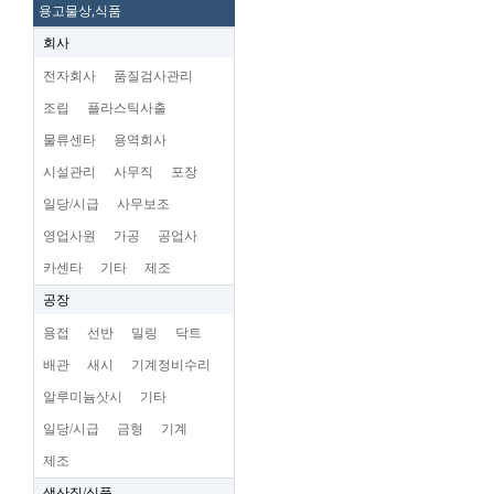
용고물상,식품
회사
전자회사
품질검사관리
조립
플라스틱사출
물류센타
용역회사
시설관리
사무직
포장
일당/시급
사무보조
영업사원
가공
공업사
카센타
기타
제조
공장
용접
선반
밀링
닥트
배관
새시
기계정비수리
알루미늄삿시
기타
일당/시급
금형
기계
제조
생산직/식품