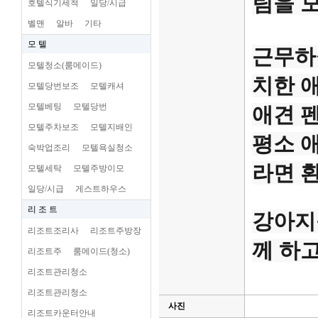
팀을 
호텔식기세척
일당/시급
벨맨
알바
기타
모 텔
근무하
모텔청소(룸메이드)
치한 
모텔당번보조
모텔캐셔
모텔베팅
모텔당번
애견 
모텔주차보조
모텔지배인
평소 
숙박업조리
모텔욕실청소
라면 
모텔세탁
모텔주방이모
일당/시급
게스트하우스
리 조 트
강아지
리조트조리사
리조트주방장
께 하
리조트주
룸메이드(청소)
리조트관리청소
리조트관리청소
사진
리조트카운터안내