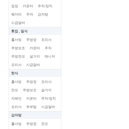
점장
카운타
주차/장치
웨이터
주차
감자탕
시급알바
횟집 , 일식
홀서빙
주방장
조리사
주방보조
카운터
주차
주방찬모
설거지
매니저
요리사
시급알바
한식
홀서빙
주방장
조리사
찬모
주방보조
설거지
지배인
카운터
주차/장치
요리사
부부팀
시급알바
감자탕
홀서빙
주방장
찬모