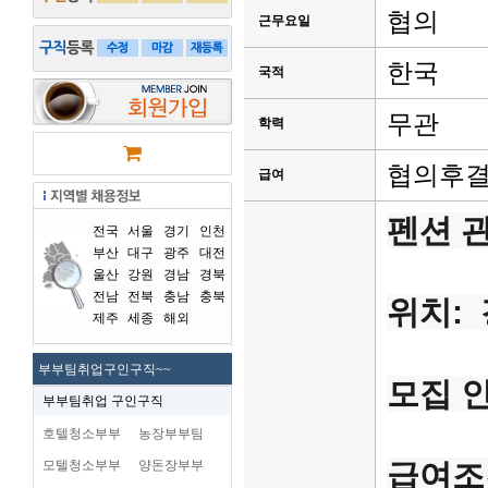
협의
근무요일
한국
국적
무관
학력
협의후
급여
펜션 관
전국
서울
경기
인천
부산
대구
광주
대전
울산
강원
경남
경북
전남
전북
충남
충북
위치:
제주
세종
해외
부부팀취업구인구직~~
모집 인
부부팀취업 구인구직
호텔청소부부
농장부부팀
모텔청소부부
양돈장부부
급여조