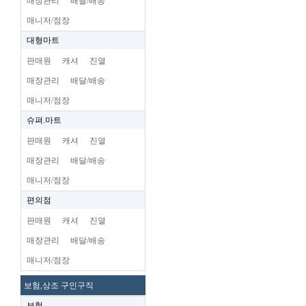
매장관리
배달/배송
매니저/점장
대형마트
판매원
캐셔
진열
매장관리
배달/배송
매니저/점장
슈펴.마트
판매원
캐셔
진열
매장관리
배달/배송
매니저/점장
편의점
판매원
캐셔
진열
매장관리
배달/배송
매니저/점장
보험,상조 구인구직
보험