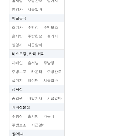
홀서빙
주방찬모
설거지
영양사
시급알바
학교급식
조리사
주방장
주방보조
홀서빙
주방찬모
설거지
영양사
시급알바
레스토랑 , 카페 커피
지배인
홀서빙
주방장
주방보조
카운터
주방찬모
설거지
웨이터
시급알바
정육점
종업원
배달기사
시급알바
커피전문점
주방장
홀서빙
카운터
주방보조
시급알바
빵/제과