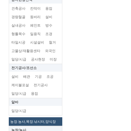
건축공사
칸막이
용접
경량철골
동바리
설비
실내공사
페인트
방수
형틀목수
일용직
조경
타일시공
시설설비
철거
고물상/재활용센타
외국인
일당/시급
공사현장
미장
전기공사/조선소
설비
배관
기공
조공
케이블포설
전기공사
일당/시급
용접
알바
일당/시급
농장.농사,목장.낚시터,양식장
농장/농사