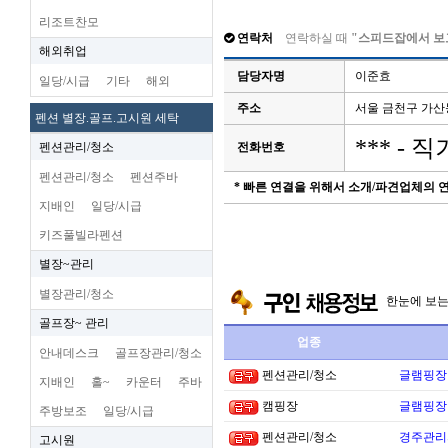
리조트찬모
연락처
연락하실 때
"스피드잡에서 보
해외취업
담당자명
이준효
일당/시급
기타
해외
주소
서울 금천구 가산
펜션 별장.골프.고시원 세탁
*** -
펜션관리/청소
전화번호
펜션관리/청소
펜션주바
* 빠른 연결을 위해서 소개/파견업체의
지배인
일당/시급
키즈풀빌라펜션
별장~관리
별장관리/청소
한눈에 보
골프장~ 관리
업종
안내데스크
골프장관리/청소
펜션관리/청소
글램핑장
지배인
홀~
카운터
주바
캠핑장
글램핑장
주방보조
일당/시급
펜션관리/청소
경주관리
고시원