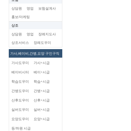
상담원
영업
보험설계사
홍보/마케팅
상조
상담원
영업
장례지도사
상조서비스
장례도우미
가사,베이비,간병,요양 구인구직
가사도우미
가사+시급
베이비시터
베이+시급
학습도우미
학습+시급
간병도우미
간병+시급
산후도우미
산후+시급
실버도우미
실버+시급
요양도우미
요양+시급
등/하원 시급