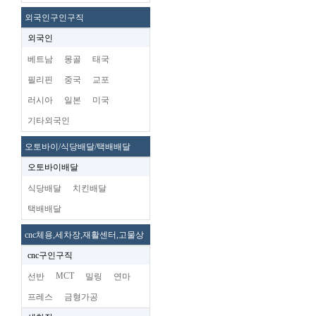
외국인구인구직
외국인
베트남
몽골
태국
필리핀
중국
교포
러시아
일본
미국
기타외국인
오토바이/식당배달/택배배달
오토바이배달
식당배달
치킨배달
택배배달
cnc체용,세차장,재활센터,고물상
cnc구인구직
MCT
선반
밀링
연마
프레스
금형가공