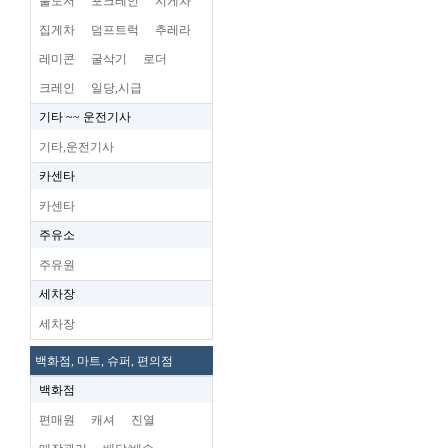
불도저
포크레인
지게차
집게차
덤프트럭
추레라
레미콘
굴삭기
로더
크레인
일당,시급
기타 ~~ 운전기사
기타,운전기사
카센타
카센타
주유소
주유원
세차장
세차장
백화점, 마트, 슈퍼, 편의점
백화점
편매원
캐셔
진열