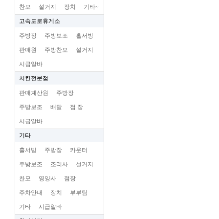
찬모
설거지
장치
기타~
고속도로휴게소
주방장
주방보조
홀서빙
판매원
주방찬모
설거지
시급알바
치킨전문점
판매계산원
주방장
주방보조
배달
점 장
시급알바
기타
홀서빙
주방장
카운터
주방보조
조리사
설거지
찬모
영양사
점장
주차안내
장치
부부팀
기타
시급알바