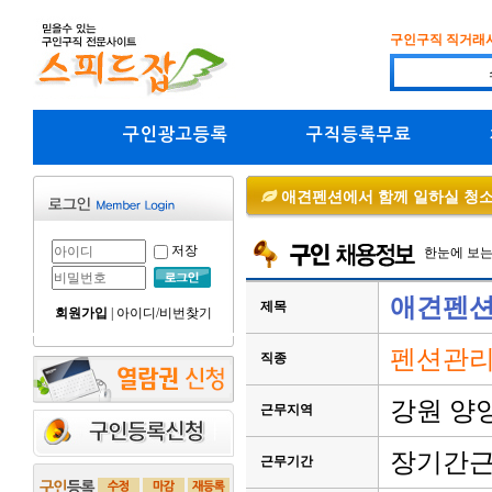
구인구직 직거래
구인광고등록
구직등록무료
애견펜션에서 함께 일하실 청소
저장
한눈에 보
애견펜션
제목
회원가입
|
아이디/비번찾기
펜션관리
직종
강원 양
근무지역
장기간
근무기간