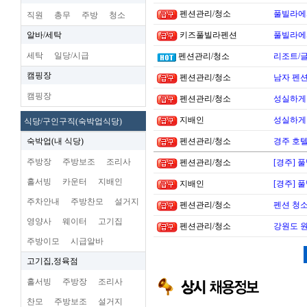
펜션관리/청소
풀빌라에
직원
총무
주방
청소
알바/세탁
키즈풀빌라펜션
풀빌라에
세탁
일당/시급
펜션관리/청소
리조트/
캠핑장
펜션관리/청소
남자 펜
캠핑장
펜션관리/청소
성실하게
지배인
성실하게
식당/구인구직(숙박업식당)
숙박업(내 식당)
펜션관리/청소
경주 호
주방장
주방보조
조리사
펜션관리/청소
[경주] 
홀서빙
카운터
지배인
지배인
[경주] 
주차안내
주방찬모
설거지
펜션관리/청소
펜션 청소
영양사
웨이터
고기집
펜션관리/청소
강원도 
주방이모
시급알바
고기집,정육점
홀서빙
주방장
조리사
찬모
주방보조
설거지