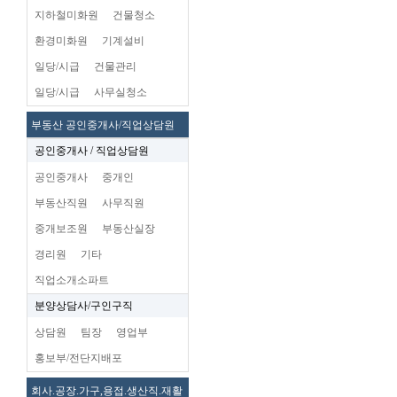
지하철미화원
건물청소
환경미화원
기계설비
일당/시급
건물관리
일당/시급
사무실청소
부동산 공인중개사/직업상담원
공인중개사 / 직업상담원
공인중개사
중개인
부동산직원
사무직원
중개보조원
부동산실장
경리원
기타
직업소개소파트
분양상담사/구인구직
상담원
팀장
영업부
홍보부/전단지배포
회사.공장.가구,용접.생산직.재활