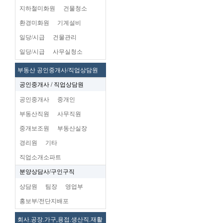
지하철미화원
건물청소
환경미화원
기계설비
일당/시급
건물관리
일당/시급
사무실청소
부동산 공인중개사/직업상담원
공인중개사 / 직업상담원
공인중개사
중개인
부동산직원
사무직원
중개보조원
부동산실장
경리원
기타
직업소개소파트
분양상담사/구인구직
상담원
팀장
영업부
홍보부/전단지배포
회사.공장.가구,용접.생산직.재활