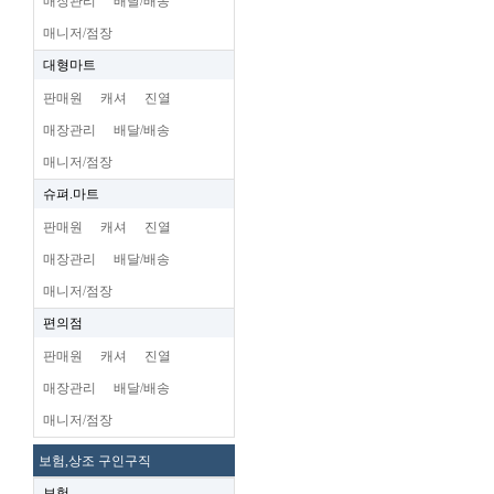
매장관리
배달/배송
매니저/점장
대형마트
판매원
캐셔
진열
매장관리
배달/배송
매니저/점장
슈펴.마트
판매원
캐셔
진열
매장관리
배달/배송
매니저/점장
편의점
판매원
캐셔
진열
매장관리
배달/배송
매니저/점장
보험,상조 구인구직
보험