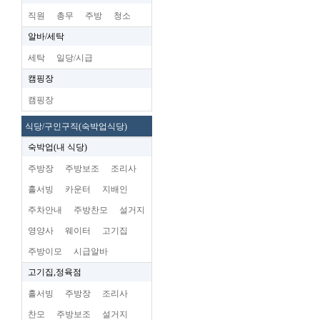
직원
총무
주방
청소
알바/세탁
세탁
일당/시급
캠핑장
캠핑장
식당/구인구직(숙박업식당)
숙박업(내 식당)
주방장
주방보조
조리사
홀서빙
카운터
지배인
주차안내
주방찬모
설거지
영양사
웨이터
고기집
주방이모
시급알바
고기집,정육점
홀서빙
주방장
조리사
찬모
주방보조
설거지