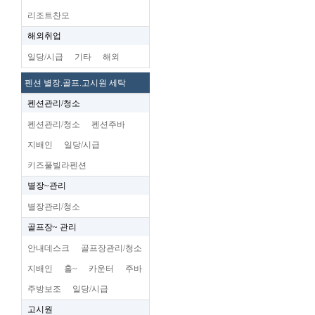
리조트찬모
해외취업
일당/시급
기타
해외
펜션 별장.골프.고시원 세탁
펜션관리/청소
펜션관리/청소
펜션주바
지배인
일당/시급
키즈풀빌라펜션
별장~관리
별장관리/청소
골프장~ 관리
안내데스크
골프장관리/청소
지배인
홀~
카운터
주바
주방보조
일당/시급
고시원