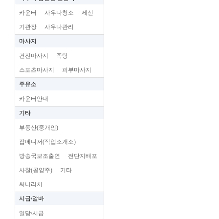
카운터
사우나청소
세신
기관장
사우나관리
마사지
건전마사지
족탕
스포츠마사지
피부마사지
주유소
카운터안내
기타
부동산(중개인)
잡메니저(직업소개소)
방송국보조출연
전단지배포
사찰(공양주)
기타
써니리치
시급/알바
일당/시급