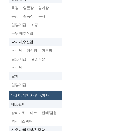
목장
양돈장
양계장
농장
꽃농장
농사
일당/시급
조경
무우 배추작업
낚시터,수산업
낚시터
양식장
가두리
일당/시급
굴양식장
낚시터
알바
일당/시급
마사지, 매장.사우나,기타
매장판매
슈퍼마켓
마트
판매/점원
퀵서비스택배
사우나/찜질방/한증막