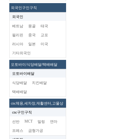
외국인구인구직
외국인
베트남
몽골
태국
필리핀
중국
교포
러시아
일본
미국
기타외국인
오토바이/식당배달/택배배달
오토바이배달
식당배달
치킨배달
택배배달
cnc체용,세차장,재활센터,고물상
cnc구인구직
MCT
선반
밀링
연마
프레스
금형가공