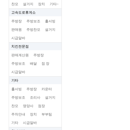
찬모
설거지
장치
기타~
고속도로휴게소
주방장
주방보조
홀서빙
판매원
주방찬모
설거지
시급알바
치킨전문점
판매계산원
주방장
주방보조
배달
점 장
시급알바
기타
홀서빙
주방장
카운터
주방보조
조리사
설거지
찬모
영양사
점장
주차안내
장치
부부팀
기타
시급알바