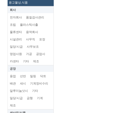
용고물상,식품
회사
전자회사
품질검사관리
조립
플라스틱사출
물류센타
용역회사
시설관리
사무직
포장
일당/시급
사무보조
영업사원
가공
공업사
카센타
기타
제조
공장
용접
선반
밀링
닥트
배관
새시
기계정비수리
알루미늄삿시
기타
일당/시급
금형
기계
제조
생산직/식품