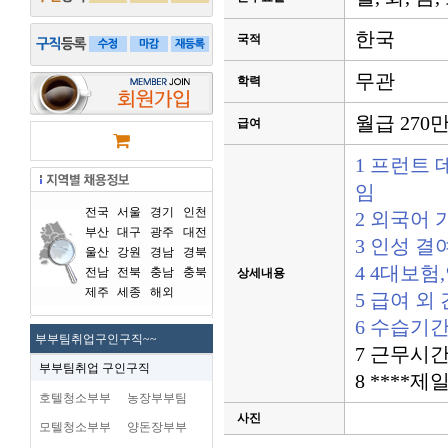
한국
국적
무관
학력
월급 270
급여
1 프런트 
임
전국
서울
경기
인천
2 외국어 
부산
대구
광주
대전
3 인성 
울산
강원
경남
경북
4 4대보험
전남
전북
충남
충북
상세내용
제주
세종
해외
5 급여 외
6 수습기간
부부팀취업구인구직~~
7 근무시간 
부부팀취업 구인구직
8 ****
호텔청소부부
농장부부팀
사진
모텔청소부부
양돈장부부