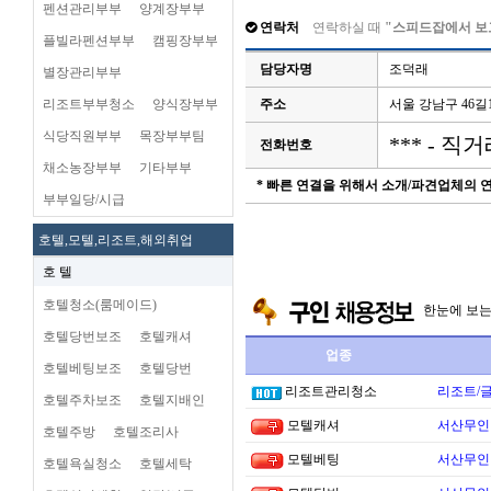
펜션관리부부
양계장부부
연락처
연락하실 때
"스피드잡에서 보
플빌라펜션부부
캠핑장부부
담당자명
조덕래
별장관리부부
리조트부부청소
양식장부부
주소
서울 강남구 46길
식당직원부부
목장부부팀
*** - 
전화번호
채소농장부부
기타부부
* 빠른 연결을 위해서 소개/파견업체의
부부일당/시급
호텔,모텔,리조트,해외취업
호 텔
호텔청소(룸메이드)
한눈에 보
호텔당번보조
호텔캐셔
업종
호텔베팅보조
호텔당번
리조트관리청소
리조트/
호텔주차보조
호텔지배인
모텔캐셔
서산무인텔
호텔주방
호텔조리사
모텔베팅
서산무인텔
호텔욕실청소
호텔세탁