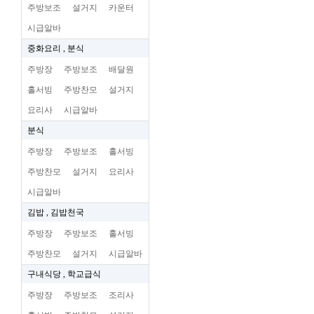
주방보조
설거지
카운터
시급알바
중화요리 , 분식
주방장
주방보조
배달원
홀서빙
주방찬모
설거지
요리사
시급알바
분식
주방장
주방보조
홀서빙
주방찬모
설거지
요리사
시급알바
김밥 , 김밥천국
주방장
주방보조
홀서빙
주방찬모
설거지
시급알바
구내식당 , 학교급식
주방장
주방보조
조리사