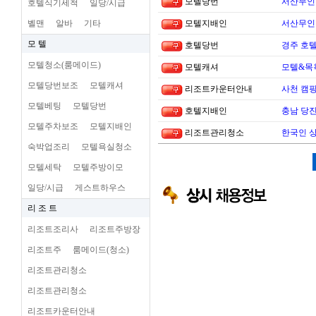
모텔당번
서산무인텔
호텔식기세척
일당/시급
벨맨
알바
기타
모텔지배인
서산무인텔
모 텔
호텔당번
경주 호
모텔청소(룸메이드)
모텔캐셔
모텔&목
모텔당번보조
모텔캐셔
리조트카운터안내
사천 캠핑
모텔베팅
모텔당번
호텔지배인
충남 당진
모텔주차보조
모텔지배인
리조트관리청소
한국인 
숙박업조리
모텔욕실청소
모텔세탁
모텔주방이모
일당/시급
게스트하우스
리 조 트
리조트조리사
리조트주방장
리조트주
룸메이드(청소)
리조트관리청소
리조트관리청소
리조트카운터안내