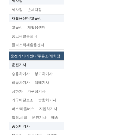
세차장
세차장
손세차장
재활용센터/고물상
고물상
재활용센터
중고재활용센터
플라스틱재활용센터
운전기사/카센타/주유소/세차장
운전기사
승용차기사
봉고차기사
화물차기사
택배기사
상하차
가구점기사
가구배달보조
승합차기사
버스/마을버스
지입차기사
일당,시급
운전기사
배송
중장비기사