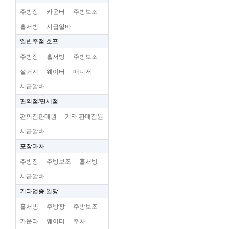
주방장
카운터
주방보조
홀서빙
시급알바
일반주점.호프
주방장
홀서빙
주방보조
설거지
웨이터
매니저
시급알바
편의점/면세점
편의점판매원
기타 판매점원
시급알바
포장마차
주방장
주방보조
홀서빙
시급알바
기타업종,일당
홀서빙
주방장
주방보조
카운타
웨이터
주차