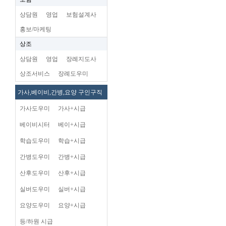
상담원
영업
보험설계사
홍보/마케팅
상조
상담원
영업
장례지도사
상조서비스
장례도우미
가사,베이비,간병,요양 구인구직
가사도우미
가사+시급
베이비시터
베이+시급
학습도우미
학습+시급
간병도우미
간병+시급
산후도우미
산후+시급
실버도우미
실버+시급
요양도우미
요양+시급
등/하원 시급