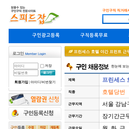
구인구직 직거래
구인광고등록
구직등록무료
프린세스 호텔 야간 프런트 근
저장
한눈에 보
프린세스 
제목
회원가입
|
아이디/비번찾기
호텔당번
직종
서울 강남
근무지역
장기간근
근무기간
월, 화, 금,
근무요일