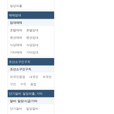
일당파출
매매임대
임대매매
호텔매매
호텔임대
펜션매매
펜션임대
식당매매
식당임대
기타매매
기타임대
조선소구인구직
조선소구인구직
외국인용접
내국인
외국인
구인
구직
용접
단기알바. 일당파출, 기타
알바: 일당/시급/기타
단기알바
일당알바