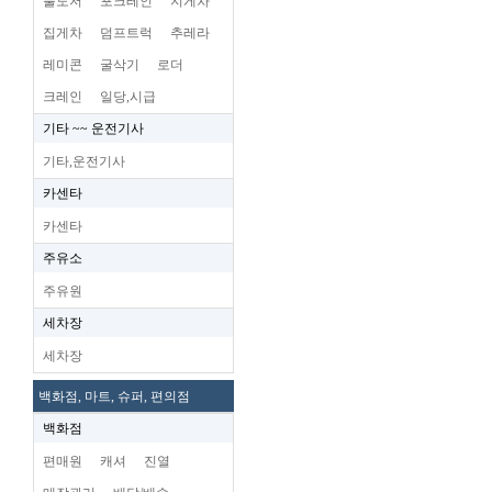
불도저
포크레인
지게차
집게차
덤프트럭
추레라
레미콘
굴삭기
로더
크레인
일당,시급
기타 ~~ 운전기사
기타,운전기사
카센타
카센타
주유소
주유원
세차장
세차장
백화점, 마트, 슈퍼, 편의점
백화점
편매원
캐셔
진열