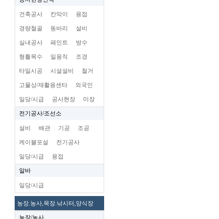
건축공사
칸막이
용접
경량철골
동바리
설비
실내공사
페인트
방수
형틀목수
일용직
조경
타일시공
시설설비
철거
고물상/재활용센타
외국인
일당/시급
공사현장
미장
전기공사/조선소
설비
배관
기공
조공
케이블포설
전기공사
일당/시급
용접
알바
일당/시급
농장.농사,목장.낚시터,양식장
농장/농사