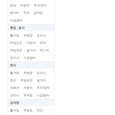
점장
카운타
주차/장치
웨이터
주차
감자탕
시급알바
횟집 , 일식
홀서빙
주방장
조리사
주방보조
카운터
주차
주방찬모
설거지
매니저
요리사
시급알바
한식
홀서빙
주방장
조리사
찬모
주방보조
설거지
지배인
카운터
주차/장치
요리사
부부팀
시급알바
감자탕
홀서빙
주방장
찬모