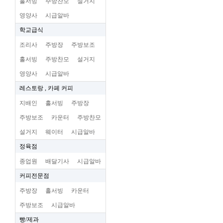
홀서빙
주방찬모
설거지
영양사
시급알바
학교급식
조리사
주방장
주방보조
홀서빙
주방찬모
설거지
영양사
시급알바
레스토랑 , 카페 커피
지배인
홀서빙
주방장
주방보조
카운터
주방찬모
설거지
웨이터
시급알바
정육점
종업원
배달기사
시급알바
커피전문점
주방장
홀서빙
카운터
주방보조
시급알바
빵/제과