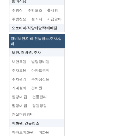
함바식당
주방장
주방보조
홀서빙
주방찬모
설거지
시급알바
오토바이/식당배달/택배배달
경비보안.미화.건물청소.주차.설
비
보안. 경비원. 주차
보안요원
빌딩경비원
주차요원
아파트경비
주차관리
주차정산원
기계설비
경비원
일당/시급
건물관리
일당/시급
청원경찰
건설현장경비
미화원. 건물청소
아파트미화원
미화원