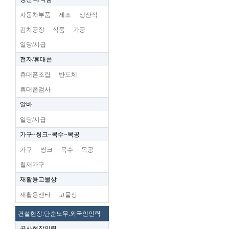
자동차부품
제조
생산직
김치공장
식품
가공
일당/시급
전자/휴대폰
휴대폰조립
반도체
휴대폰검사
알바
일당/시급
가구~씽크~목수~목공
가구
씽크
목수
목공
철재가구
재활용고물상
재활용센타
고물상
건설현장.단순노무.외국인인력
공사현장인력