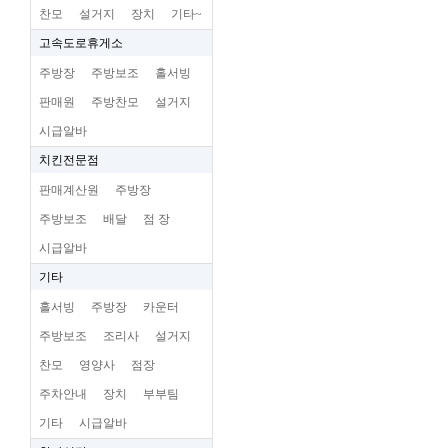
찬모
설거지
장치
기타~
고속도로휴게소
주방장
주방보조
홀서빙
판매원
주방찬모
설거지
시급알바
치킨전문점
판매계산원
주방장
주방보조
배달
점 장
시급알바
기타
홀서빙
주방장
카운터
주방보조
조리사
설거지
찬모
영양사
점장
주차안내
장치
부부팀
기타
시급알바