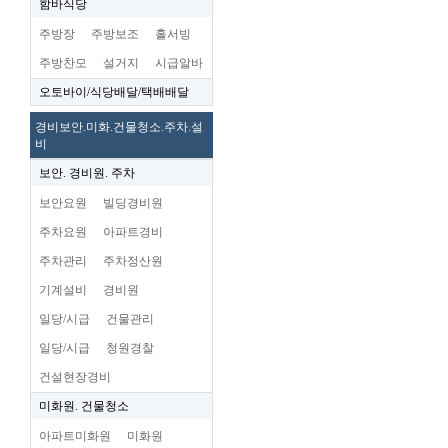
함바식당
주방장
주방보조
홀서빙
주방찬모
설거지
시급알바
오토바이/식당배달/택배배달
경비보안.미화.건물청소.주차.설
비
보안. 경비원. 주차
보안요원
빌딩경비원
주차요원
아파트경비
주차관리
주차정산원
기계설비
경비원
일당/시급
건물관리
일당/시급
청원경찰
건설현장경비
미화원. 건물청소
아파트미화원
미화원