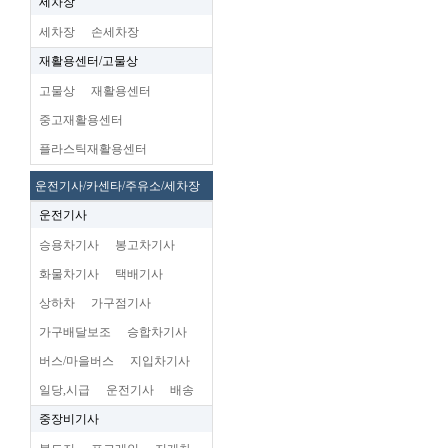
세차장
세차장
손세차장
재활용센터/고물상
고물상
재활용센터
중고재활용센터
플라스틱재활용센터
운전기사/카센타/주유소/세차장
운전기사
승용차기사
봉고차기사
화물차기사
택배기사
상하차
가구점기사
가구배달보조
승합차기사
버스/마을버스
지입차기사
일당,시급
운전기사
배송
중장비기사