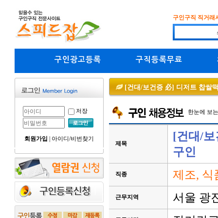
구인구직 직거래
구인광고등록
구직등록무료
[건대/보건증 必] 디저트 찹쌀
저장
한눈에 보
[건대/
회원가입
|
아이디/비번찾기
제목
구인
제조, 식
직종
서울 광
근무지역