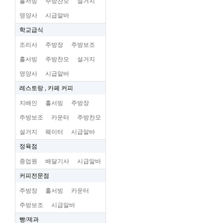
홀서빙
주방찬모
설거지
영양사
시급알바
학교급식
조리사
주방장
주방보조
홀서빙
주방찬모
설거지
영양사
시급알바
레스토랑 , 카페 커피
지배인
홀서빙
주방장
주방보조
카운터
주방찬모
설거지
웨이터
시급알바
정육점
종업원
배달기사
시급알바
커피전문점
주방장
홀서빙
카운터
주방보조
시급알바
빵/제과