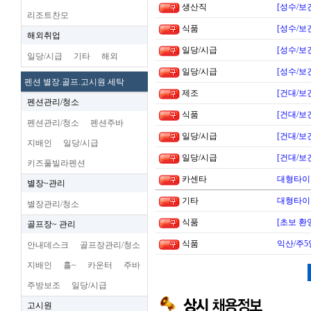
생산직
[성수/보
리조트찬모
식품
[성수/보
해외취업
일당/시급
[성수/보
일당/시급
기타
해외
일당/시급
[성수/보
펜션 별장.골프.고시원 세탁
제조
[건대/보
펜션관리/청소
식품
[건대/보
펜션관리/청소
펜션주바
일당/시급
[건대/보
지배인
일당/시급
일당/시급
[건대/보
키즈풀빌라펜션
카센타
대형타이
별장~관리
기타
대형타이
별장관리/청소
식품
[초보 환
골프장~ 관리
식품
익산/주5
안내데스크
골프장관리/청소
지배인
홀~
카운터
주바
주방보조
일당/시급
고시원