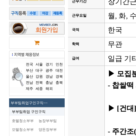
장기간
근무기간
월, 화, 수
근무요일
한국
국적
무관
학력
일급 기
급여
전국
서울
경기
인천
부산
대구
광주
대전
▶ 모집
울산
강원
경남
경북
전남
전북
충남
충북
- 찹쌀떡
제주
세종
해외
부부팀취업구인구직~~
▶ [건
부부팀취업 구인구직
호텔청소부부
농장부부팀
모텔청소부부
양돈장부부
- 주간조(