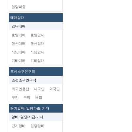
일당파출
매매임대
임대매매
호텔매매
호텔임대
펜션매매
펜션임대
식당매매
식당임대
기타매매
기타임대
조선소구인구직
조선소구인구직
외국인용접
내국인
외국인
구인
구직
용접
단기알바. 일당파출, 기타
알바: 일당/시급/기타
단기알바
일당알바