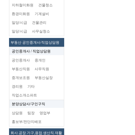
지하철미화원
건물청소
환경미화원
기계설비
일당/시급
건물관리
일당/시급
사무실청소
부동산 공인중개사/직업상담원
공인중개사 / 직업상담원
공인중개사
중개인
부동산직원
사무직원
중개보조원
부동산실장
경리원
기타
직업소개소파트
분양상담사/구인구직
상담원
팀장
영업부
홍보부/전단지배포
회사.공장.가구,용접.생산직.재활