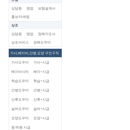
상담원
영업
보험설계사
홍보/마케팅
상조
상담원
영업
장례지도사
상조서비스
장례도우미
가사,베이비,간병,요양 구인구직
가사도우미
가사+시급
베이비시터
베이+시급
학습도우미
학습+시급
간병도우미
간병+시급
산후도우미
산후+시급
실버도우미
실버+시급
요양도우미
요양+시급
등/하원 시급