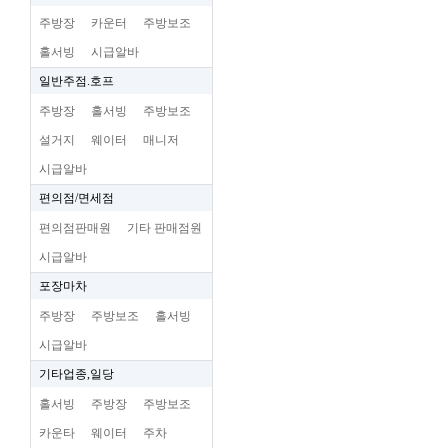
주방장
카운터
주방보조
홀서빙
시급알바
일반주점.호프
주방장
홀서빙
주방보조
설거지
웨이터
매니저
시급알바
편의점/면세점
편의점판매원
기타 판매점원
시급알바
포장마차
주방장
주방보조
홀서빙
시급알바
기타업종,일당
홀서빙
주방장
주방보조
카운타
웨이터
주차