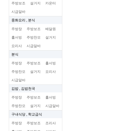
주방보조
설거지
카운터
시급알바
중화요리 , 분식
주방장
주방보조
배달원
홀서빙
주방찬모
설거지
요리사
시급알바
분식
주방장
주방보조
홀서빙
주방찬모
설거지
요리사
시급알바
김밥 , 김밥천국
주방장
주방보조
홀서빙
주방찬모
설거지
시급알바
구내식당 , 학교급식
주방장
주방보조
조리사