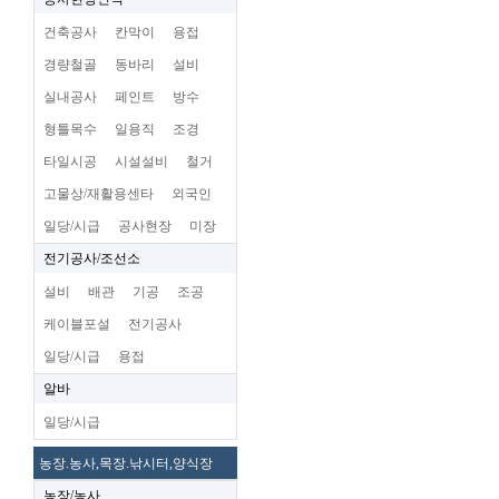
건축공사
칸막이
용접
경량철골
동바리
설비
실내공사
페인트
방수
형틀목수
일용직
조경
타일시공
시설설비
철거
고물상/재활용센타
외국인
일당/시급
공사현장
미장
전기공사/조선소
설비
배관
기공
조공
케이블포설
전기공사
일당/시급
용접
알바
일당/시급
농장.농사,목장.낚시터,양식장
농장/농사