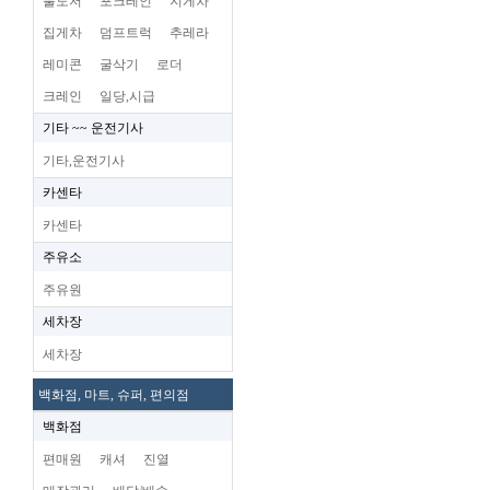
불도저
포크레인
지게차
집게차
덤프트럭
추레라
레미콘
굴삭기
로더
크레인
일당,시급
기타 ~~ 운전기사
기타,운전기사
카센타
카센타
주유소
주유원
세차장
세차장
백화점, 마트, 슈퍼, 편의점
백화점
편매원
캐셔
진열