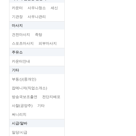
카운터
사우나청소
세신
기관장
사우나관리
마사지
건전마사지
족탕
스포츠마사지
피부마사지
주유소
카운터안내
기타
부동산(중개인)
잡메니저(직업소개소)
방송국보조출연
전단지배포
사찰(공양주)
기타
써니리치
시급/알바
일당/시급