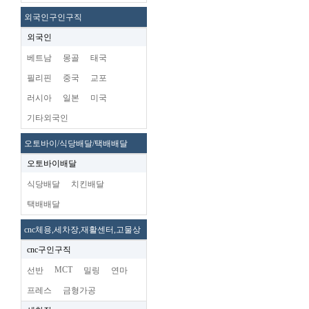
외국인구인구직
외국인
베트남
몽골
태국
필리핀
중국
교포
러시아
일본
미국
기타외국인
오토바이/식당배달/택배배달
오토바이배달
식당배달
치킨배달
택배배달
cnc체용,세차장,재활센터,고물상
cnc구인구직
MCT
선반
밀링
연마
프레스
금형가공