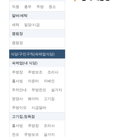
직원
총무
주방
청소
알바/세탁
세탁
일당/시급
캠핑장
캠핑장
식당/구인구직(숙박업식당)
숙박업(내 식당)
주방장
주방보조
조리사
홀서빙
카운터
지배인
주차안내
주방찬모
설거지
영양사
웨이터
고기집
주방이모
시급알바
고기집,정육점
홀서빙
주방장
조리사
찬모
주방보조
설거지