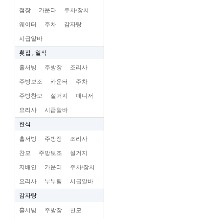
점장
카운타
주차/장치
웨이터
주차
감자탕
시급알바
횟집 , 일식
홀서빙
주방장
조리사
주방보조
카운터
주차
주방찬모
설거지
매니저
요리사
시급알바
한식
홀서빙
주방장
조리사
찬모
주방보조
설거지
지배인
카운터
주차/장치
요리사
부부팀
시급알바
감자탕
홀서빙
주방장
찬모