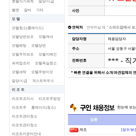
호텔식기세척
일당/시급
벨맨
알바
기타
사진
모 텔
연락처
연락하실 때
"스피드잡에서 보
모텔청소(룸메이드)
모텔당번보조
모텔캐셔
담당자명
채용담당자
모텔베팅
모텔당번
주소
서울 성동구 서
모텔주차보조
모텔지배인
*** -
전화번호
숙박업조리
모텔욕실청소
모텔세탁
모텔주방이모
* 빠른 연결을 위해서 소개/파견업체의
일당/시급
게스트하우스
리 조 트
리조트조리사
리조트주방장
한눈에 보
리조트주
룸메이드(청소)
리조트관리청소
업종
리조트관리청소
제조
[성수/보
리조트카운터안내