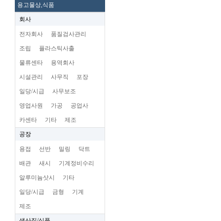
용고물상,식품
회사
전자회사
품질검사관리
조립
플라스틱사출
물류센타
용역회사
시설관리
사무직
포장
일당/시급
사무보조
영업사원
가공
공업사
카센타
기타
제조
공장
용접
선반
밀링
닥트
배관
새시
기계정비수리
알루미늄삿시
기타
일당/시급
금형
기계
제조
생산직/식품