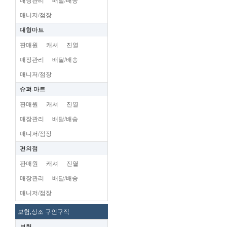
매장관리
배달/배송
매니저/점장
대형마트
판매원
캐셔
진열
매장관리
배달/배송
매니저/점장
슈펴.마트
판매원
캐셔
진열
매장관리
배달/배송
매니저/점장
편의점
판매원
캐셔
진열
매장관리
배달/배송
매니저/점장
보험,상조 구인구직
보험