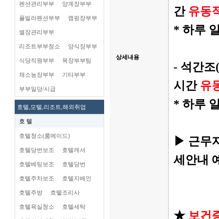
펜션관리부부
양계장부부
간
유동
플빌라펜션부부
캠핑장부부
* 하루 
별장관리부부
리조트부부청소
양식장부부
상세내용
식당직원부부
목장부부팀
- 석간조(
채소농장부부
기타부부
시간
유
부부일당/시급
* 하루 
호텔,모텔,리조트,해외취업
호 텔
호텔청소(룸메이드)
▶ 근무지
호텔당번보조
호텔캐셔
세안내 
호텔베팅보조
호텔당번
호텔주차보조
호텔지배인
호텔주방
호텔조리사
호텔욕실청소
호텔세탁
★
보건증