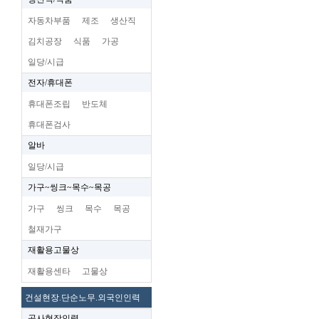
자동차부품
제조
생산직
김치공장
식품
가공
일당/시급
전자/휴대폰
휴대폰조립
반도체
휴대폰검사
알바
일당/시급
가구~씽크~목수~목공
가구
씽크
목수
목공
철재가구
재활용고물상
재활용센타
고물상
건설현장.단순노무.외국인인력
공사현장인력