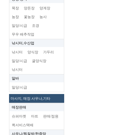
목장
양돈장
양계장
농장
꽃농장
농사
일당/시급
조경
무우 배추작업
낚시터,수산업
낚시터
양식장
가두리
일당/시급
굴양식장
낚시터
알바
일당/시급
마사지, 매장.사우나,기타
매장판매
슈퍼마켓
마트
판매/점원
퀵서비스택배
사우나/찜질방/한증막