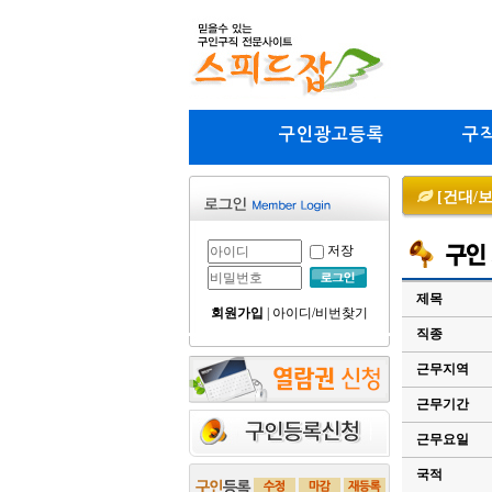
구인광고등록
구
[건대/
저장
제목
회원가입
|
아이디/비번찾기
직종
근무지역
근무기간
근무요일
국적