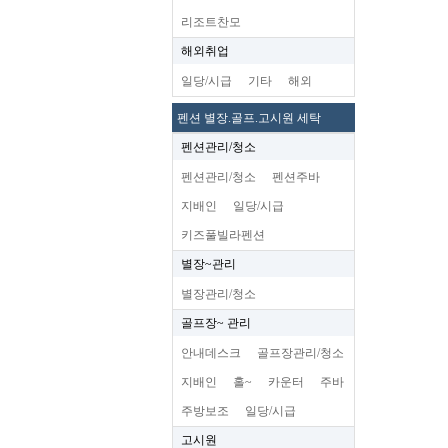
리조트찬모
해외취업
일당/시급
기타
해외
펜션 별장.골프.고시원 세탁
펜션관리/청소
펜션관리/청소
펜션주바
지배인
일당/시급
키즈풀빌라펜션
별장~관리
별장관리/청소
골프장~ 관리
안내데스크
골프장관리/청소
지배인
홀~
카운터
주바
주방보조
일당/시급
고시원