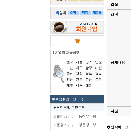
학력
급여
전국
서울
경기
인천
상세내용
부산
대구
광주
대전
울산
강원
경남
경북
전남
전북
충남
충북
제주
세종
해외
부부팀취업구인구직~~
부부팀취업 구인구직
사진
호텔청소부부
농장부부팀
모텔청소부부
양돈장부부
연락처
연