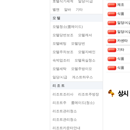
호텔식기세척
일당/시급
제조
벨맨
알바
기타
식품
모 텔
일당/시
모텔청소(룸메이드)
일당/시
모텔당번보조
모텔캐셔
카센타
모텔베팅
모텔당번
기타
모텔주차보조
모텔지배인
식품
숙박업조리
모텔욕실청소
식품
모텔세탁
모텔주방이모
일당/시급
게스트하우스
리 조 트
리조트조리사
리조트주방장
리조트주
룸메이드(청소)
리조트관리청소
리조트관리청소
리조트카운터안내