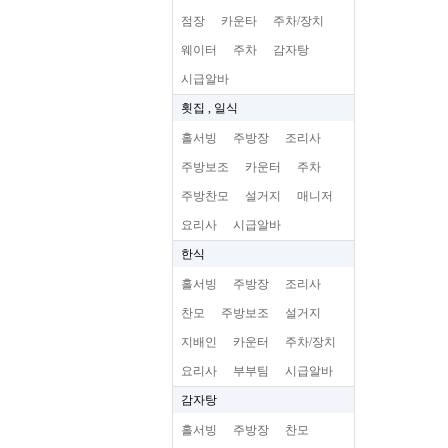
점장
카운타
주차/장치
웨이터
주차
감자탕
시급알바
횟집 , 일식
홀서빙
주방장
조리사
주방보조
카운터
주차
주방찬모
설거지
매니저
요리사
시급알바
한식
홀서빙
주방장
조리사
찬모
주방보조
설거지
지배인
카운터
주차/장치
요리사
부부팀
시급알바
감자탕
홀서빙
주방장
찬모