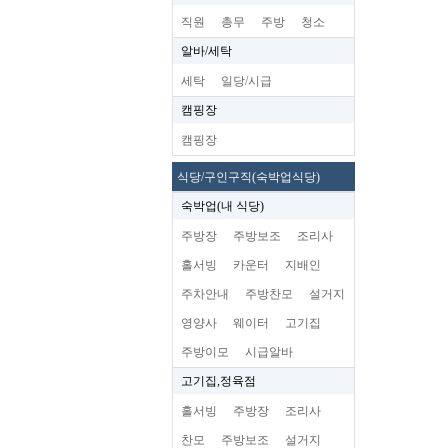
직원
총무
주방
청소
알바/세탁
세탁
일당/시급
캠핑장
캠핑장
식당/구인구직(숙박업식당)
숙박업(내 식당)
주방장
주방보조
조리사
홀서빙
카운터
지배인
주차안내
주방찬모
설거지
영양사
웨이터
고기집
주방이모
시급알바
고기집,정육점
홀서빙
주방장
조리사
찬모
주방보조
설거지