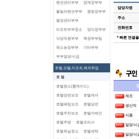
펜션관리부부
양계장부부
담당자명
플빌라펜션부부
캠핑장부부
주소
별장관리부부
전화번호
리조트부부청소
양식장부부
* 빠른 연결
식당직원부부
목장부부팀
채소농장부부
기타부부
부부일당/시급
호텔,모텔,리조트,해외취업
호 텔
호텔청소(룸메이드)
호텔당번보조
호텔캐셔
제조
호텔베팅보조
호텔당번
생산직
호텔주차보조
호텔지배인
식품
호텔주방
호텔조리사
일당/시
호텔욕실청소
호텔세탁
일당/시