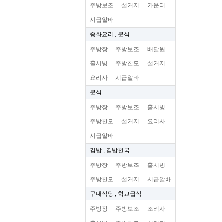
주방보조
설거지
카운터
시급알바
중화요리 , 분식
주방장
주방보조
배달원
홀서빙
주방찬모
설거지
요리사
시급알바
분식
주방장
주방보조
홀서빙
주방찬모
설거지
요리사
시급알바
김밥 , 김밥천국
주방장
주방보조
홀서빙
주방찬모
설거지
시급알바
구내식당 , 학교급식
주방장
주방보조
조리사