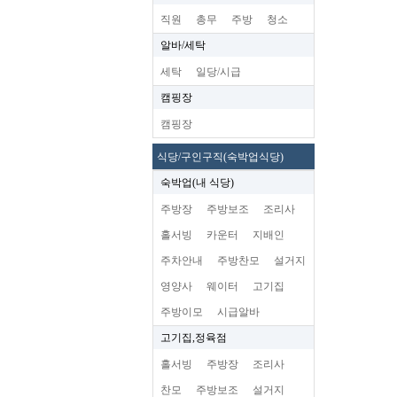
직원
총무
주방
청소
알바/세탁
세탁
일당/시급
캠핑장
캠핑장
식당/구인구직(숙박업식당)
숙박업(내 식당)
주방장
주방보조
조리사
홀서빙
카운터
지배인
주차안내
주방찬모
설거지
영양사
웨이터
고기집
주방이모
시급알바
고기집,정육점
홀서빙
주방장
조리사
찬모
주방보조
설거지