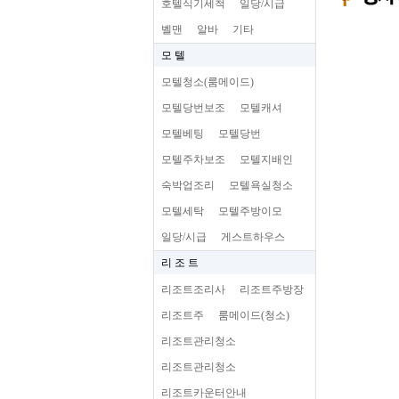
호텔식기세척
일당/시급
벨맨
알바
기타
모 텔
모텔청소(룸메이드)
모텔당번보조
모텔캐셔
모텔베팅
모텔당번
모텔주차보조
모텔지배인
숙박업조리
모텔욕실청소
모텔세탁
모텔주방이모
일당/시급
게스트하우스
리 조 트
리조트조리사
리조트주방장
리조트주
룸메이드(청소)
리조트관리청소
리조트관리청소
리조트카운터안내