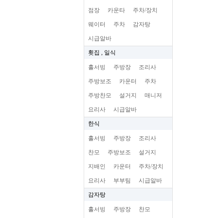
점장
카운타
주차/장치
웨이터
주차
감자탕
시급알바
횟집 , 일식
홀서빙
주방장
조리사
주방보조
카운터
주차
주방찬모
설거지
매니저
요리사
시급알바
한식
홀서빙
주방장
조리사
찬모
주방보조
설거지
지배인
카운터
주차/장치
요리사
부부팀
시급알바
감자탕
홀서빙
주방장
찬모