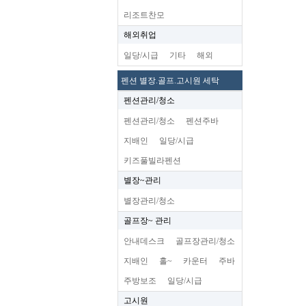
리조트찬모
해외취업
일당/시급
기타
해외
펜션 별장.골프.고시원 세탁
펜션관리/청소
펜션관리/청소
펜션주바
지배인
일당/시급
키즈풀빌라펜션
별장~관리
별장관리/청소
골프장~ 관리
안내데스크
골프장관리/청소
지배인
홀~
카운터
주바
주방보조
일당/시급
고시원