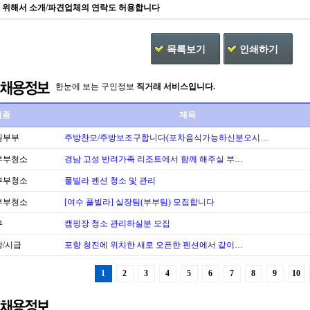
을 위해서 소개/파견업체의 연락도 허용합니다
목록보기
인쇄하기
한눈에 보는 구인정보
직거래 서비스입니다.
업종
제목
원부부
주방찬모/주방보조구합니다(포차음식가능하신분오시…
부부청소
경남 고성 반려가족 리조트에서 함께 해주실 부…
부부청소
풀빌라 펜션 청소 및 관리
부부청소
[여수 풀빌라] 실장팀(부부팀) 모집합니다
부
캠핑장 청소 관리하실분 모집
/시급
포항 청진에 위치한 새로 오픈한 펜션에서 같이…
1
2
3
4
5
6
7
8
9
10