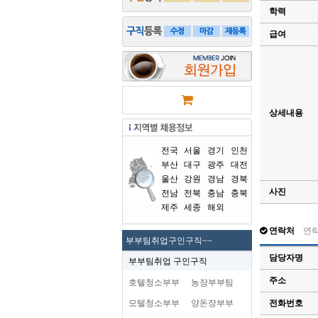
학력
급여
상세내용
전국
서울
경기
인천
부산
대구
광주
대전
울산
강원
경남
경북
사진
전남
전북
충남
충북
제주
세종
해외
연락처
연
부부팀취업구인구직~~
담당자명
부부팀취업 구인구직
주소
호텔청소부부
농장부부팀
모텔청소부부
양돈장부부
전화번호