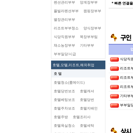
펜션관리부부
양계장부부
* 빠른 연결
플빌라펜션부부
캠핑장부부
별장관리부부
리조트부부청소
양식장부부
식당직원부부
목장부부팀
채소농장부부
기타부부
부부일당/시급
식당직
호텔,모텔,리조트,해외취업
리조트
호 텔
리조트
호텔청소(룸메이드)
리조트
호텔당번보조
호텔캐셔
기타부
호텔베팅보조
호텔당번
부부일당
호텔주차보조
호텔지배인
호텔주방
호텔조리사
호텔욕실청소
호텔세탁