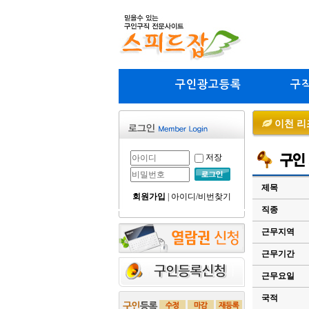
구인광고등록
구
이천 리
저장
제목
회원가입
|
아이디/비번찾기
직종
근무지역
근무기간
근무요일
국적