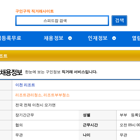
구인구직 직거래사이트
직등록무료
채용정보
인재정보
열
조트
한눈에 보는 구인정보
직거래 서비스입니다.
이천 리조트
리조트관리청소, 리조트부부청소
전국 전체 이천시 모가면
장기간근무
성별
부부 등록일 
협의
근무시간
오전 09시 0
무관
나이
무관