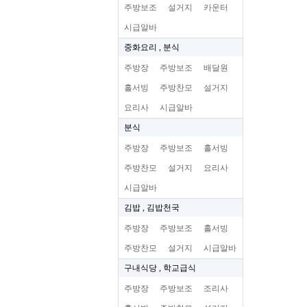
주방보조
설거지
카운터
시급알바
중화요리 , 분식
주방장
주방보조
배달원
홀서빙
주방찬모
설거지
요리사
시급알바
분식
주방장
주방보조
홀서빙
주방찬모
설거지
요리사
시급알바
김밥 , 김밥천국
주방장
주방보조
홀서빙
주방찬모
설거지
시급알바
구내식당 , 학교급식
주방장
주방보조
조리사