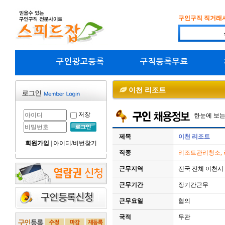
구인구직 직거래
구인광고등록
구직등록무료
이천 리조트
저장
한눈에 보
제목
이천 리조트
회원가입
|
아이디/비번찾기
직종
리조트관리청소,
근무지역
전국 전체 이천시
근무기간
장기간근무
근무요일
협의
국적
무관