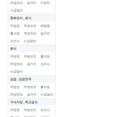
주방보조
설거지
카운터
시급알바
중화요리 , 분식
주방장
주방보조
배달원
홀서빙
주방찬모
설거지
요리사
시급알바
분식
주방장
주방보조
홀서빙
주방찬모
설거지
요리사
시급알바
김밥 , 김밥천국
주방장
주방보조
홀서빙
주방찬모
설거지
시급알바
구내식당 , 학교급식
주방장
주방보조
조리사