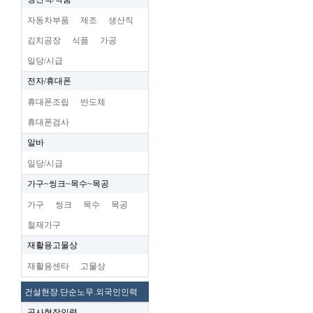
자동차부품
제조
생산직
김치공장
식품
가공
일당/시급
전자/휴대폰
휴대폰조립
반도체
휴대폰검사
알바
일당/시급
가구~씽크~목수~목공
가구
씽크
목수
목공
철재가구
재활용고물상
재활용센타
고물상
건설현장.단순노무.외국인인력
공사현장인력