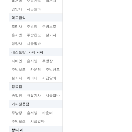
홀서빙
주방찬모
설거지
영양사
시급알바
학교급식
조리사
주방장
주방보조
홀서빙
주방찬모
설거지
영양사
시급알바
레스토랑 , 카페 커피
지배인
홀서빙
주방장
주방보조
카운터
주방찬모
설거지
웨이터
시급알바
정육점
종업원
배달기사
시급알바
커피전문점
주방장
홀서빙
카운터
주방보조
시급알바
빵/제과