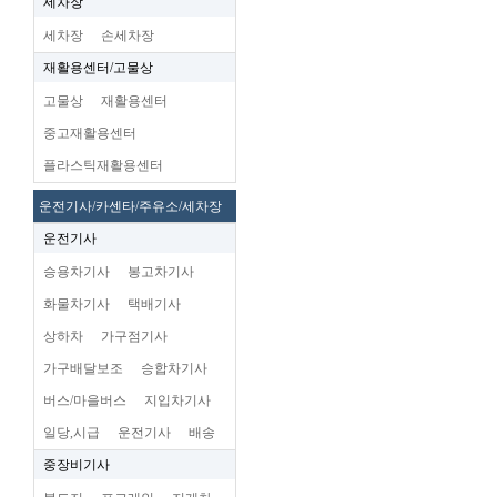
세차장
세차장
손세차장
재활용센터/고물상
고물상
재활용센터
중고재활용센터
플라스틱재활용센터
운전기사/카센타/주유소/세차장
운전기사
승용차기사
봉고차기사
화물차기사
택배기사
상하차
가구점기사
가구배달보조
승합차기사
버스/마을버스
지입차기사
일당,시급
운전기사
배송
중장비기사