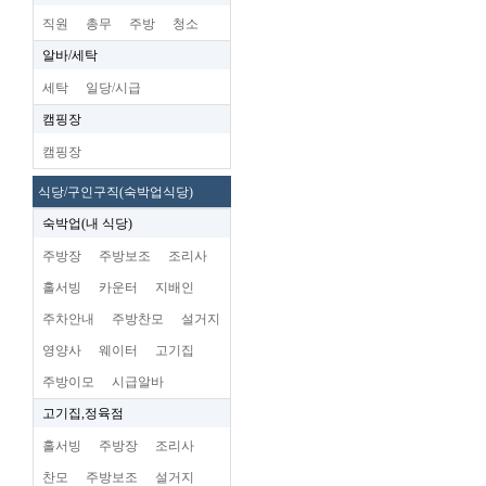
직원
총무
주방
청소
알바/세탁
세탁
일당/시급
캠핑장
캠핑장
식당/구인구직(숙박업식당)
숙박업(내 식당)
주방장
주방보조
조리사
홀서빙
카운터
지배인
주차안내
주방찬모
설거지
영양사
웨이터
고기집
주방이모
시급알바
고기집,정육점
홀서빙
주방장
조리사
찬모
주방보조
설거지