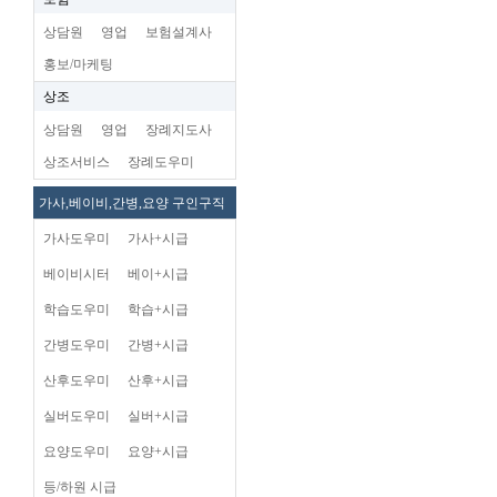
상담원
영업
보험설계사
홍보/마케팅
상조
상담원
영업
장례지도사
상조서비스
장례도우미
가사,베이비,간병,요양 구인구직
가사도우미
가사+시급
베이비시터
베이+시급
학습도우미
학습+시급
간병도우미
간병+시급
산후도우미
산후+시급
실버도우미
실버+시급
요양도우미
요양+시급
등/하원 시급