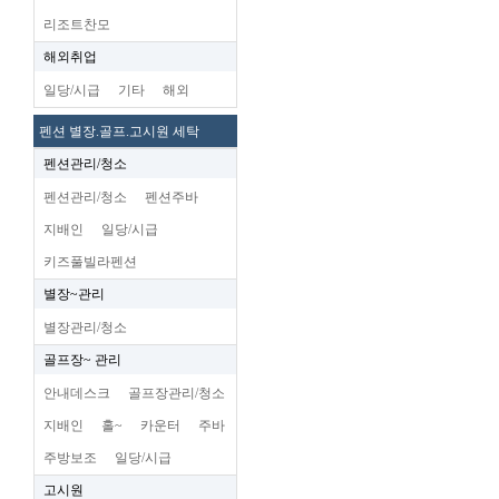
리조트찬모
해외취업
일당/시급
기타
해외
펜션 별장.골프.고시원 세탁
펜션관리/청소
펜션관리/청소
펜션주바
지배인
일당/시급
키즈풀빌라펜션
별장~관리
별장관리/청소
골프장~ 관리
안내데스크
골프장관리/청소
지배인
홀~
카운터
주바
주방보조
일당/시급
고시원