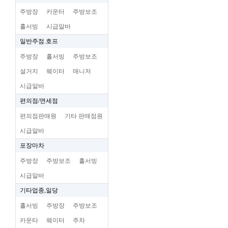
주방장
카운터
주방보조
홀서빙
시급알바
일반주점.호프
주방장
홀서빙
주방보조
설거지
웨이터
매니저
시급알바
편의점/면세점
편의점판매원
기타 판매점원
시급알바
포장마차
주방장
주방보조
홀서빙
시급알바
기타업종,일당
홀서빙
주방장
주방보조
카운타
웨이터
주차