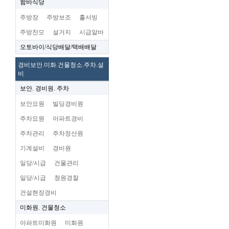
함바식당
주방장
주방보조
홀서빙
주방찬모
설거지
시급알바
오토바이/식당배달/택배배달
경비보안.미화.건물청소.주차.설
비
보안. 경비원. 주차
보안요원
빌딩경비원
주차요원
아파트경비
주차관리
주차정산원
기계설비
경비원
일당/시급
건물관리
일당/시급
청원경찰
건설현장경비
미화원. 건물청소
아파트미화원
미화원