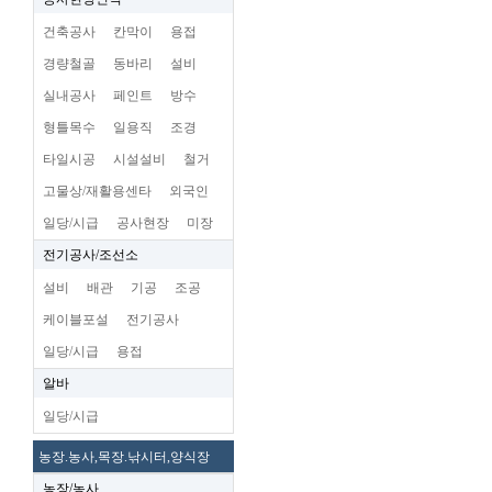
건축공사
칸막이
용접
경량철골
동바리
설비
실내공사
페인트
방수
형틀목수
일용직
조경
타일시공
시설설비
철거
고물상/재활용센타
외국인
일당/시급
공사현장
미장
전기공사/조선소
설비
배관
기공
조공
케이블포설
전기공사
일당/시급
용접
알바
일당/시급
농장.농사,목장.낚시터,양식장
농장/농사