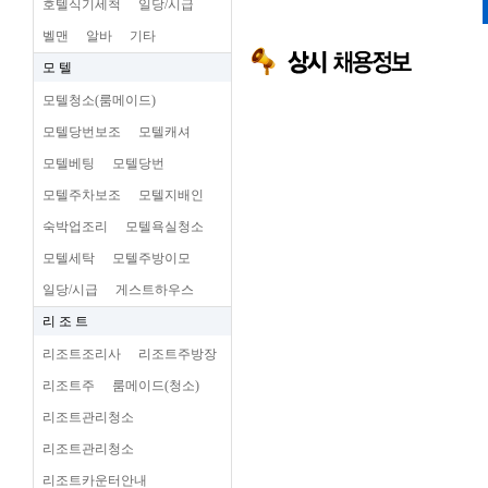
호텔식기세척
일당/시급
벨맨
알바
기타
모 텔
모텔청소(룸메이드)
모텔당번보조
모텔캐셔
모텔베팅
모텔당번
모텔주차보조
모텔지배인
숙박업조리
모텔욕실청소
모텔세탁
모텔주방이모
일당/시급
게스트하우스
리 조 트
리조트조리사
리조트주방장
리조트주
룸메이드(청소)
리조트관리청소
리조트관리청소
리조트카운터안내