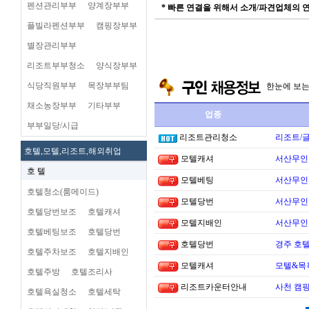
펜션관리부부
양계장부부
* 빠른 연결을 위해서 소개/파견업체의
플빌라펜션부부
캠핑장부부
별장관리부부
리조트부부청소
양식장부부
식당직원부부
목장부부팀
한눈에 보
채소농장부부
기타부부
업종
부부일당/시급
리조트관리청소
리조트/
호텔,모텔,리조트,해외취업
모텔캐셔
서산무인텔
호 텔
모텔베팅
서산무인텔
호텔청소(룸메이드)
모텔당번
서산무인텔
호텔당번보조
호텔캐셔
모텔지배인
서산무인텔
호텔베팅보조
호텔당번
호텔당번
경주 호
호텔주차보조
호텔지배인
모텔캐셔
모텔&목
호텔주방
호텔조리사
리조트카운터안내
사천 캠핑
호텔욕실청소
호텔세탁