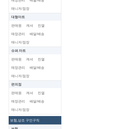
매장관리
배달/배송
매니저/점장
대형마트
판매원
캐셔
진열
매장관리
배달/배송
매니저/점장
슈펴.마트
판매원
캐셔
진열
매장관리
배달/배송
매니저/점장
편의점
판매원
캐셔
진열
매장관리
배달/배송
매니저/점장
보험,상조 구인구직
보험