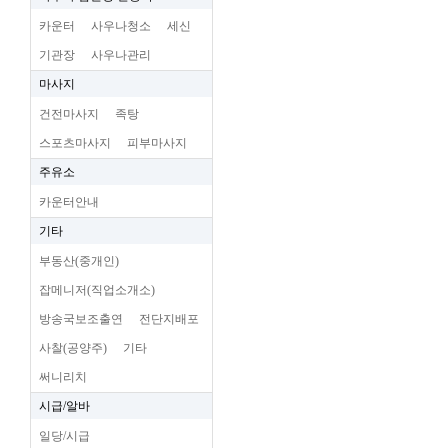
카운터
사우나청소
세신
기관장
사우나관리
마사지
건전마사지
족탕
스포츠마사지
피부마사지
주유소
카운터안내
기타
부동산(중개인)
잡메니저(직업소개소)
방송국보조출연
전단지배포
사찰(공양주)
기타
써니리치
시급/알바
일당/시급