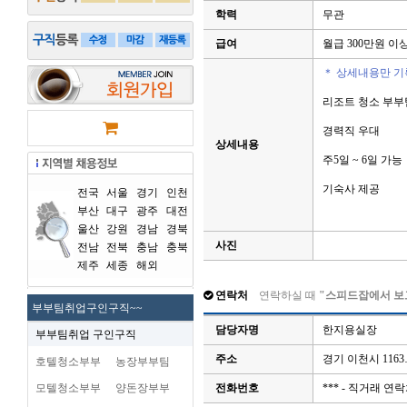
학력
무관
급여
월급 300만원 이
＊ 상세내용만 기
리조트 청소 부부
경력직 우대
상세내용
주5일 ~ 6일 가능
기숙사 제공
전국
서울
경기
인천
부산
대구
광주
대전
울산
강원
경남
경북
사진
전남
전북
충남
충북
제주
세종
해외
연락처
연락하실 때
"스피드잡에서 보
부부팀취업구인구직~~
담당자명
한지용실장
부부팀취업 구인구직
주소
경기 이천시 116
호텔청소부부
농장부부팀
모텔청소부부
양돈장부부
전화번호
*** - 직거래 