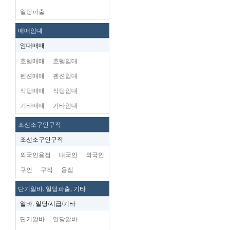
일당파출
매매임대
임대매매
호텔매매
호텔임대
펜션매매
펜션임대
식당매매
식당임대
기타매매
기타임대
조선소구인구직
조선소구인구직
외국인용접
내국인
외국인
구인
구직
용접
단기알바. 일당파출, 기타
알바: 일당/시급/기타
단기알바
일당알바