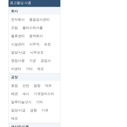
용고물상,식품
회사
전자회사
품질검사관리
조립
플라스틱사출
물류센타
용역회사
시설관리
사무직
포장
일당/시급
사무보조
영업사원
가공
공업사
카센타
기타
제조
공장
용접
선반
밀링
닥트
배관
새시
기계정비수리
알루미늄삿시
기타
일당/시급
금형
기계
제조
생산직/식품