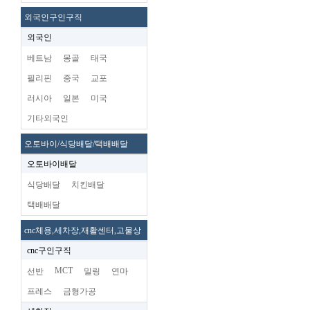
외국인구인구직
외국인
베트남
몽골
태국
필리핀
중국
교포
러시아
일본
미국
기타외국인
오토바이/식당배달/택배배달
오토바이배달
식당배달
치킨배달
택배배달
cnc체용,세차장,재활센터,고물상
cnc구인구직
MCT
선반
밀링
연마
프레스
금형가공