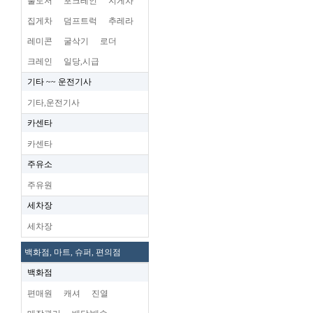
불도저
포크레인
지게차
집게차
덤프트럭
추레라
레미콘
굴삭기
로더
크레인
일당,시급
기타 ~~ 운전기사
기타,운전기사
카센타
카센타
주유소
주유원
세차장
세차장
백화점, 마트, 슈퍼, 편의점
백화점
편매원
캐셔
진열