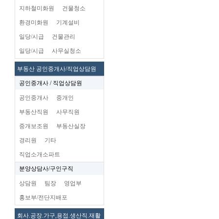
지하철미화원
건물청소
환경미화원
기계설비
일당/시급
건물관리
일당/시급
사무실청소
부동산 공인중개사/직업상담원
공인중개사 / 직업상담원
공인중개사
중개인
부동산직원
사무직원
중개보조원
부동산실장
경리원
기타
직업소개소파트
분양상담사/구인구직
상담원
팀장
영업부
홍보부/전단지배포
회사.공장.가구,용접.생산직.재활