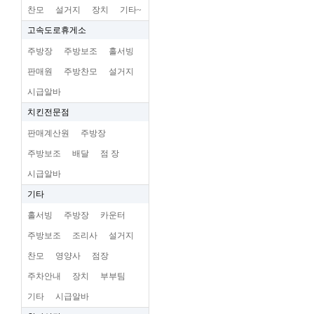
찬모
설거지
장치
기타~
고속도로휴게소
주방장
주방보조
홀서빙
판매원
주방찬모
설거지
시급알바
치킨전문점
판매계산원
주방장
주방보조
배달
점 장
시급알바
기타
홀서빙
주방장
카운터
주방보조
조리사
설거지
찬모
영양사
점장
주차안내
장치
부부팀
기타
시급알바