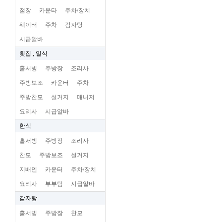
점장
카운타
주차/장치
웨이터
주차
감자탕
시급알바
횟집 , 일식
홀서빙
주방장
조리사
주방보조
카운터
주차
주방찬모
설거지
매니저
요리사
시급알바
한식
홀서빙
주방장
조리사
찬모
주방보조
설거지
지배인
카운터
주차/장치
요리사
부부팀
시급알바
감자탕
홀서빙
주방장
찬모