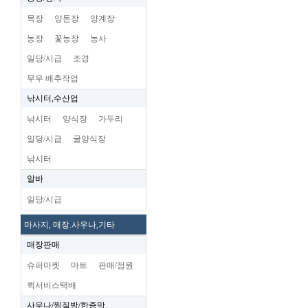
목장
양돈장
양계장
농장
꽃농장
농사
일당/시급
조경
무우 배추작업
낚시터,수산업
낚시터
양식장
가두리
일당/시급
굴양식장
낚시터
알바
일당/시급
마사지, 매장.사우나,기타
매장판매
슈퍼마켓
마트
판매/점원
퀵서비스택배
사우나/찜질방/한증막