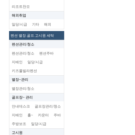
리조트찬모
해외취업
일당/시급
기타
해외
펜션 별장.골프.고시원 세탁
펜션관리/청소
펜션관리/청소
펜션주바
지배인
일당/시급
키즈풀빌라펜션
별장~관리
별장관리/청소
골프장~ 관리
안내데스크
골프장관리/청소
지배인
홀~
카운터
주바
주방보조
일당/시급
고시원