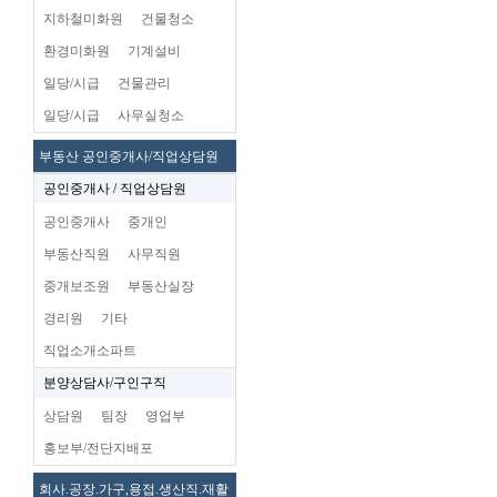
지하철미화원
건물청소
환경미화원
기계설비
일당/시급
건물관리
일당/시급
사무실청소
부동산 공인중개사/직업상담원
공인중개사 / 직업상담원
공인중개사
중개인
부동산직원
사무직원
중개보조원
부동산실장
경리원
기타
직업소개소파트
분양상담사/구인구직
상담원
팀장
영업부
홍보부/전단지배포
회사.공장.가구,용접.생산직.재활