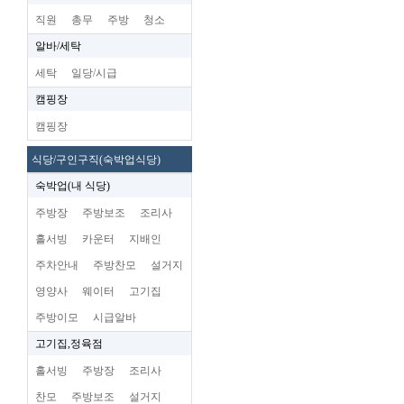
직원
총무
주방
청소
알바/세탁
세탁
일당/시급
캠핑장
캠핑장
식당/구인구직(숙박업식당)
숙박업(내 식당)
주방장
주방보조
조리사
홀서빙
카운터
지배인
주차안내
주방찬모
설거지
영양사
웨이터
고기집
주방이모
시급알바
고기집,정육점
홀서빙
주방장
조리사
찬모
주방보조
설거지