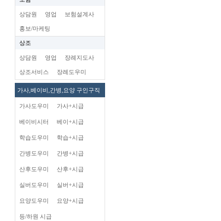
상담원
영업
보험설계사
홍보/마케팅
상조
상담원
영업
장례지도사
상조서비스
장례도우미
가사,베이비,간병,요양 구인구직
가사도우미
가사+시급
베이비시터
베이+시급
학습도우미
학습+시급
간병도우미
간병+시급
산후도우미
산후+시급
실버도우미
실버+시급
요양도우미
요양+시급
등/하원 시급