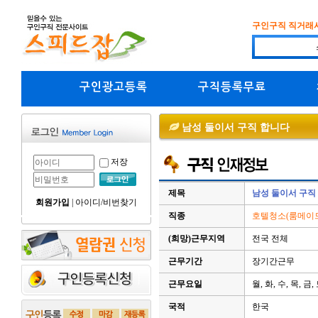
구인구직 직거래
구인광고등록
구직등록무료
남성 둘이서 구직 합니다
저장
제목
남성 둘이서 구직
회원가입
|
아이디/비번찾기
직종
호텔청소(룸메이드
(희망)근무지역
전국 전체
근무기간
장기간근무
근무요일
월, 화, 수, 목, 금,
국적
한국