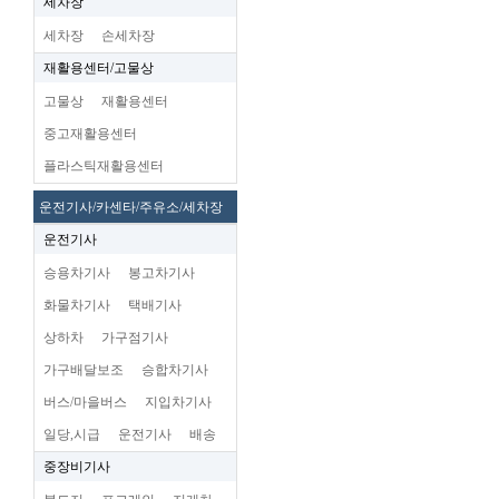
세차장
세차장
손세차장
재활용센터/고물상
고물상
재활용센터
중고재활용센터
플라스틱재활용센터
운전기사/카센타/주유소/세차장
운전기사
승용차기사
봉고차기사
화물차기사
택배기사
상하차
가구점기사
가구배달보조
승합차기사
버스/마을버스
지입차기사
일당,시급
운전기사
배송
중장비기사