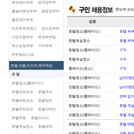
펜션관리부부
양계장부부
한눈에 보
플빌라펜션부부
캠핑장부부
별장관리부부
업종
리조트부부청소
양식장부부
호텔청소(룸메이드)
호텔 부
식당직원부부
목장부부팀
호텔욕실청소
호텔 부
채소농장부부
기타부부
호텔청소(룸메이드)
구직
부부일당/시급
호텔욕실청소
구직
호텔,모텔,리조트,해외취업
룸메이드(청소)
구직
호 텔
호텔청소(룸메이드)
남자3명
호텔청소(룸메이드)
모텔청소(룸메이드)
남자3명
호텔당번보조
호텔캐셔
호텔청소(룸메이드)
경력 없지
호텔베팅보조
호텔당번
호텔청소(룸메이드)
호텔 객실
호텔주차보조
호텔지배인
모텔청소(룸메이드)
호텔 객실
호텔주방
호텔조리사
호텔청소(룸메이드)
호텔 배팅
호텔욕실청소
호텔세탁
모텔청소(룸메이드)
모텔 운영 