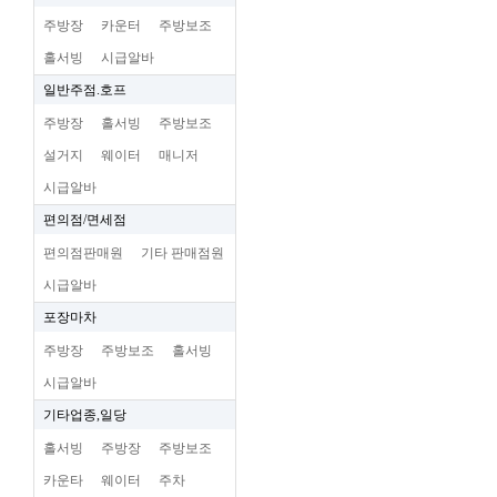
주방장
카운터
주방보조
홀서빙
시급알바
일반주점.호프
주방장
홀서빙
주방보조
설거지
웨이터
매니저
시급알바
편의점/면세점
편의점판매원
기타 판매점원
시급알바
포장마차
주방장
주방보조
홀서빙
시급알바
기타업종,일당
홀서빙
주방장
주방보조
카운타
웨이터
주차