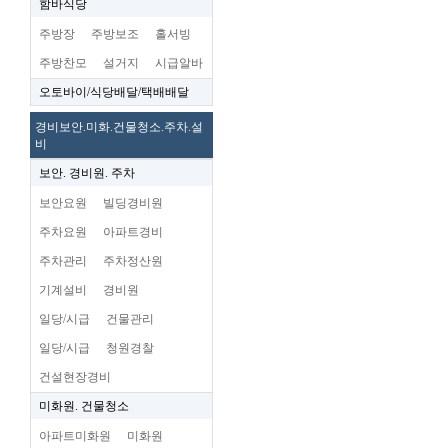
함바식당
주방장
주방보조
홀서빙
주방찬모
설거지
시급알바
오토바이/식당배달/택배배달
경비보안.미화.건물청소.주차.설
비
보안. 경비원. 주차
보안요원
빌딩경비원
주차요원
아파트경비
주차관리
주차정산원
기계설비
경비원
일당/시급
건물관리
일당/시급
청원경찰
건설현장경비
미화원. 건물청소
아파트미화원
미화원