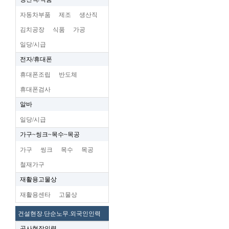
자동차부품
제조
생산직
김치공장
식품
가공
일당/시급
전자/휴대폰
휴대폰조립
반도체
휴대폰검사
알바
일당/시급
가구~씽크~목수~목공
가구
씽크
목수
목공
철재가구
재활용고물상
재활용센타
고물상
건설현장.단순노무.외국인인력
공사현장인력