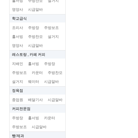
홀서빙
주방찬모
설거지
영양사
시급알바
학교급식
조리사
주방장
주방보조
홀서빙
주방찬모
설거지
영양사
시급알바
레스토랑 , 카페 커피
지배인
홀서빙
주방장
주방보조
카운터
주방찬모
설거지
웨이터
시급알바
정육점
종업원
배달기사
시급알바
커피전문점
주방장
홀서빙
카운터
주방보조
시급알바
빵/제과