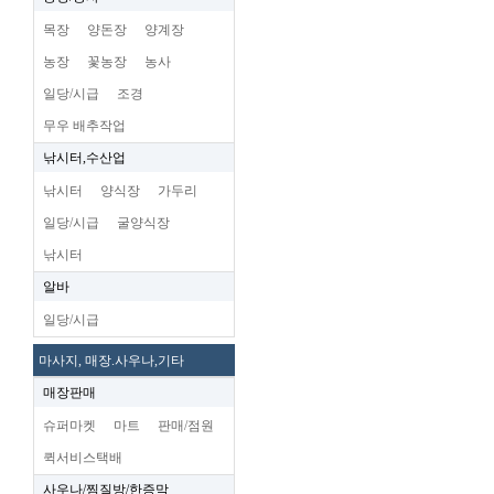
목장
양돈장
양계장
농장
꽃농장
농사
일당/시급
조경
무우 배추작업
낚시터,수산업
낚시터
양식장
가두리
일당/시급
굴양식장
낚시터
알바
일당/시급
마사지, 매장.사우나,기타
매장판매
슈퍼마켓
마트
판매/점원
퀵서비스택배
사우나/찜질방/한증막