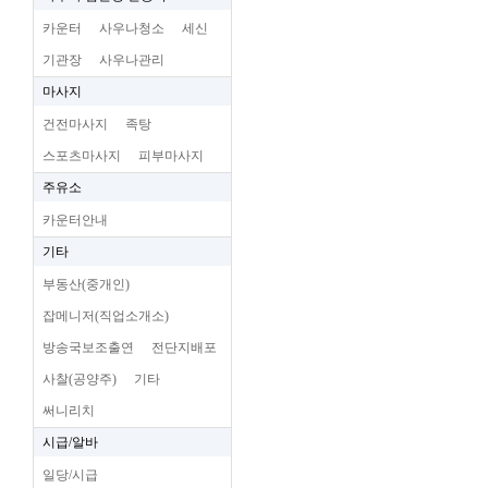
카운터
사우나청소
세신
기관장
사우나관리
마사지
건전마사지
족탕
스포츠마사지
피부마사지
주유소
카운터안내
기타
부동산(중개인)
잡메니저(직업소개소)
방송국보조출연
전단지배포
사찰(공양주)
기타
써니리치
시급/알바
일당/시급