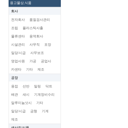
용고물상,식품
회사
전자회사
품질검사관리
조립
플라스틱사출
물류센타
용역회사
시설관리
사무직
포장
일당/시급
사무보조
영업사원
가공
공업사
카센타
기타
제조
공장
용접
선반
밀링
닥트
배관
새시
기계정비수리
알루미늄삿시
기타
일당/시급
금형
기계
제조
생산직/식품