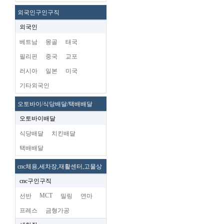
외국인구인구직
외국인
베트남
몽골
태국
필리핀
중국
교포
러시아
일본
미국
기타외국인
오토바이/식당배달/택배배달
오토바이배달
식당배달
치킨배달
택배배달
cnc체용,세차장,재활센터,고물상
cnc구인구직
MCT
선반
밀링
연마
프레스
금형가공