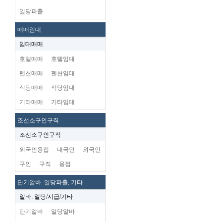
일당파출
매매임대
임대매매
호텔매매
호텔임대
펜션매매
펜션임대
식당매매
식당임대
기타매매
기타임대
조선소구인구직
조선소구인구직
외국인용접
내국인
외국인
구인
구직
용접
단기알바. 일당파출, 기타
알바: 일당/시급/기타
단기알바
일당알바