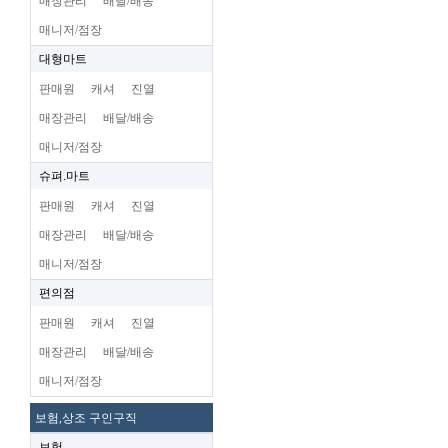
매장관리
배달/배송
매니저/점장
대형마트
판매원
캐셔
진열
매장관리
배달/배송
매니저/점장
슈펴.마트
판매원
캐셔
진열
매장관리
배달/배송
매니저/점장
편의점
판매원
캐셔
진열
매장관리
배달/배송
매니저/점장
보험,상조 구인구직
보험