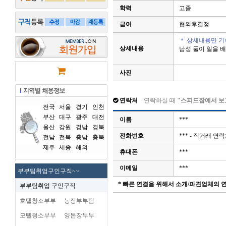
학력
고졸
급여
협의후결정
＊ 상세내용만 기
상세내용
남성 둘이 일을 
사진
연락처
연락하실 때
"스피드잡에서 보
전국
서울
경기
인천
부산
대구
광주
대전
이름
***
울산
강원
경남
경북
전화번호
*** - 직거래 
전남
전북
충남
충북
제주
세종
해외
휴대폰
***
이메일
***
부부팀취업구인구직~~
* 빠른 연결을 위해서 소개/파견업체의
부부팀취업 구인구직
호텔청소부부
농장부부팀
모텔청소부부
양돈장부부