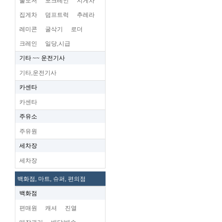
불도저
포크레인
지게차
집게차
덤프트럭
추레라
레미콘
굴삭기
로더
크레인
일당,시급
기타 ~~ 운전기사
기타,운전기사
카센타
카센타
주유소
주유원
세차장
세차장
백화점, 마트, 슈퍼, 편의점
백화점
편매원
캐셔
진열