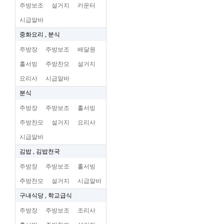
주방보조
설거지
카운터
시급알바
중화요리 , 분식
주방장
주방보조
배달원
홀서빙
주방찬모
설거지
요리사
시급알바
분식
주방장
주방보조
홀서빙
주방찬모
설거지
요리사
시급알바
김밥 , 김밥천국
주방장
주방보조
홀서빙
주방찬모
설거지
시급알바
구내식당 , 학교급식
주방장
주방보조
조리사