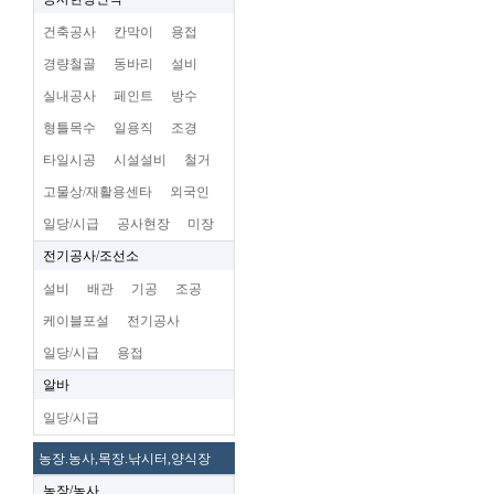
건축공사
칸막이
용접
경량철골
동바리
설비
실내공사
페인트
방수
형틀목수
일용직
조경
타일시공
시설설비
철거
고물상/재활용센타
외국인
일당/시급
공사현장
미장
전기공사/조선소
설비
배관
기공
조공
케이블포설
전기공사
일당/시급
용접
알바
일당/시급
농장.농사,목장.낚시터,양식장
농장/농사