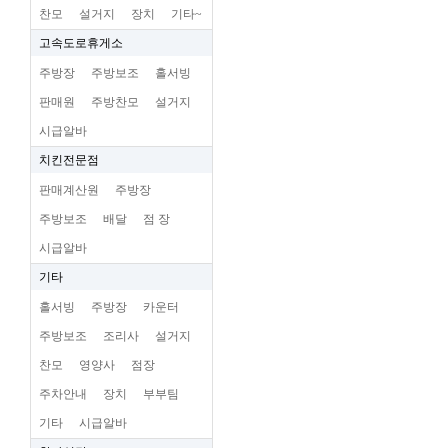
찬모
설거지
장치
기타~
고속도로휴게소
주방장
주방보조
홀서빙
판매원
주방찬모
설거지
시급알바
치킨전문점
판매계산원
주방장
주방보조
배달
점 장
시급알바
기타
홀서빙
주방장
카운터
주방보조
조리사
설거지
찬모
영양사
점장
주차안내
장치
부부팀
기타
시급알바