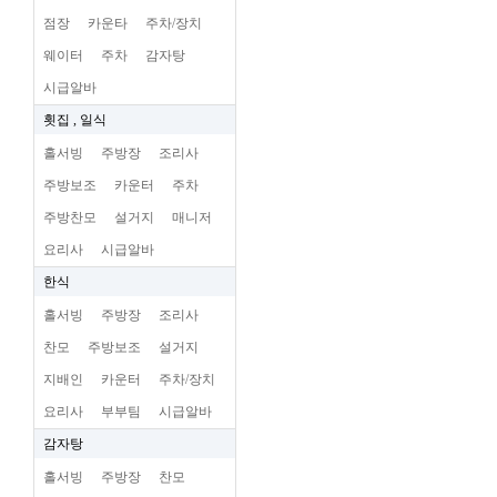
점장
카운타
주차/장치
웨이터
주차
감자탕
시급알바
횟집 , 일식
홀서빙
주방장
조리사
주방보조
카운터
주차
주방찬모
설거지
매니저
요리사
시급알바
한식
홀서빙
주방장
조리사
찬모
주방보조
설거지
지배인
카운터
주차/장치
요리사
부부팀
시급알바
감자탕
홀서빙
주방장
찬모