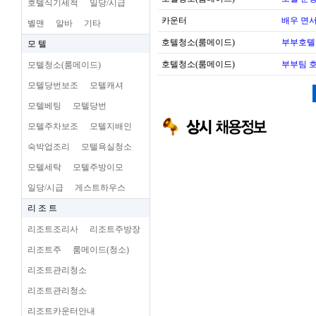
호텔식기세척
일당/시급
카운터
배우 면
벨맨
알바
기타
호텔청소(룸메이드)
부부호톌
모 텔
호텔청소(룸메이드)
부부팀 
모텔청소(룸메이드)
모텔당번보조
모텔캐셔
모텔베팅
모텔당번
모텔주차보조
모텔지배인
숙박업조리
모텔욕실청소
모텔세탁
모텔주방이모
일당/시급
게스트하우스
리 조 트
리조트조리사
리조트주방장
리조트주
룸메이드(청소)
리조트관리청소
리조트관리청소
리조트카운터안내