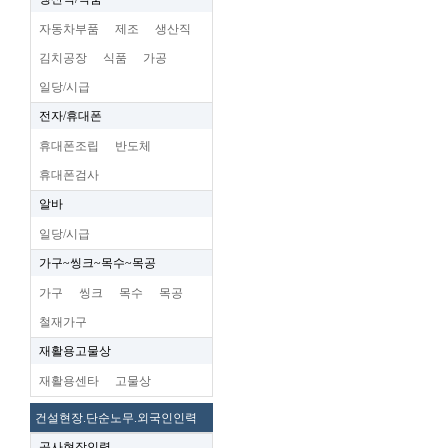
자동차부품
제조
생산직
김치공장
식품
가공
일당/시급
전자/휴대폰
휴대폰조립
반도체
휴대폰검사
알바
일당/시급
가구~씽크~목수~목공
가구
씽크
목수
목공
철재가구
재활용고물상
재활용센타
고물상
건설현장.단순노무.외국인인력
공사현장인력