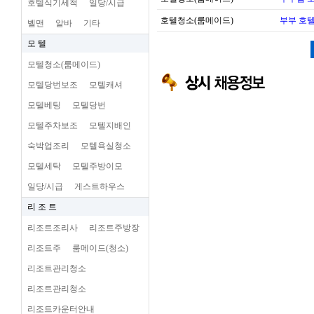
호텔식기세척
일당/시급
호텔청소(룸메이드)
부부 호
벨맨
알바
기타
모 텔
모텔청소(룸메이드)
모텔당번보조
모텔캐셔
모텔베팅
모텔당번
모텔주차보조
모텔지배인
숙박업조리
모텔욕실청소
모텔세탁
모텔주방이모
일당/시급
게스트하우스
리 조 트
리조트조리사
리조트주방장
리조트주
룸메이드(청소)
리조트관리청소
리조트관리청소
리조트카운터안내