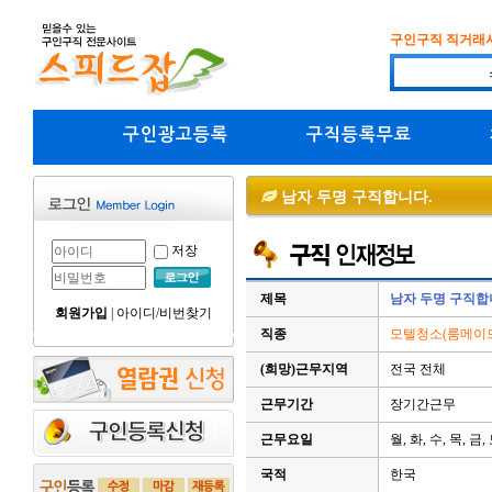
구인구직 직거래
구인광고등록
구직등록무료
남자 두명 구직합니다.
저장
제목
남자 두명 구직합
회원가입
|
아이디/비번찾기
직종
모텔청소(룸메이
(희망)근무지역
전국 전체
근무기간
장기간근무
근무요일
월, 화, 수, 목, 금,
국적
한국