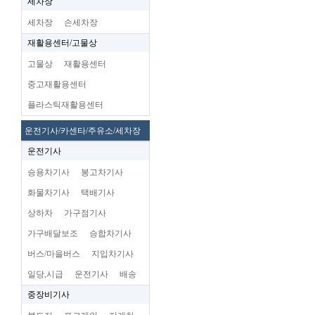
세차장
세차장
손세차장
재활용센터/고물상
고물상
재활용센터
중고재활용센터
플라스틱재활용센터
운전기사/카센타/주유소/세차장
운전기사
승용차기사
봉고차기사
화물차기사
택배기사
상하차
가구점기사
가구배달보조
승합차기사
버스/마을버스
지입차기사
일당,시급
운전기사
배송
중장비기사