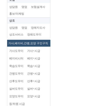
상담원
영업
보험설계사
홍보/마케팅
상조
상담원
영업
장례지도사
상조서비스
장례도우미
가사,베이비,간병,요양 구인구직
가사도우미
가사+시급
베이비시터
베이+시급
학습도우미
학습+시급
간병도우미
간병+시급
산후도우미
산후+시급
실버도우미
실버+시급
요양도우미
요양+시급
등/하원 시급