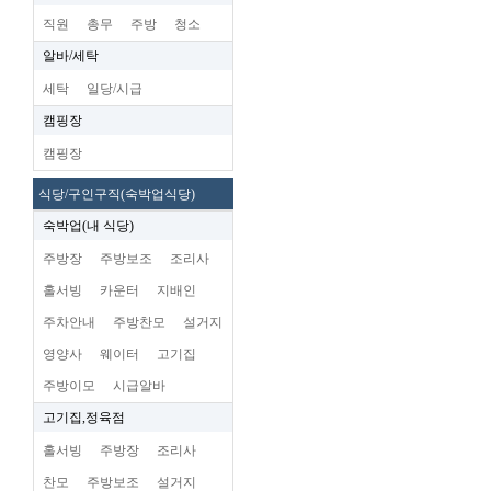
직원
총무
주방
청소
알바/세탁
세탁
일당/시급
캠핑장
캠핑장
식당/구인구직(숙박업식당)
숙박업(내 식당)
주방장
주방보조
조리사
홀서빙
카운터
지배인
주차안내
주방찬모
설거지
영양사
웨이터
고기집
주방이모
시급알바
고기집,정육점
홀서빙
주방장
조리사
찬모
주방보조
설거지