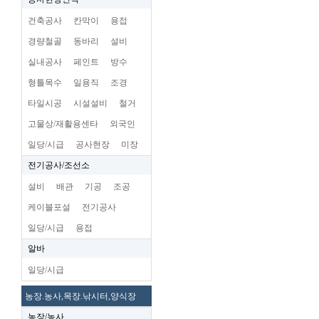
건축공사
칸막이
용접
경량철골
동바리
설비
실내공사
페인트
방수
형틀목수
일용직
조경
타일시공
시설설비
철거
고물상/재활용센타
외국인
일당/시급
공사현장
미장
전기공사/조선소
설비
배관
기공
조공
케이블포설
전기공사
일당/시급
용접
알바
일당/시급
농장.농사,목장.낚시터,양식장
농장/농사