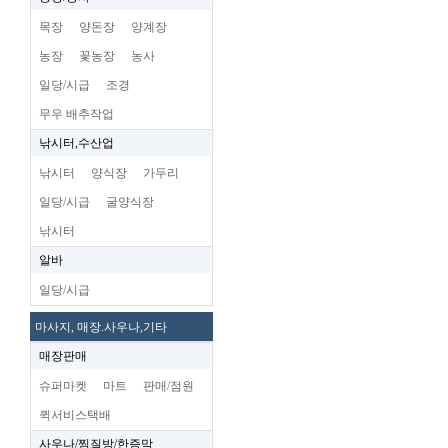
목장
양돈장
양계장
농장
꽃농장
농사
일당/시급
조경
무우 배추작업
낚시터,수산업
낚시터
양식장
가두리
일당/시급
굴양식장
낚시터
알바
일당/시급
마사지, 매장.사우나,기타
매장판매
슈퍼마켓
마트
판매/점원
퀵서비스택배
사우나/찜질방/한증막