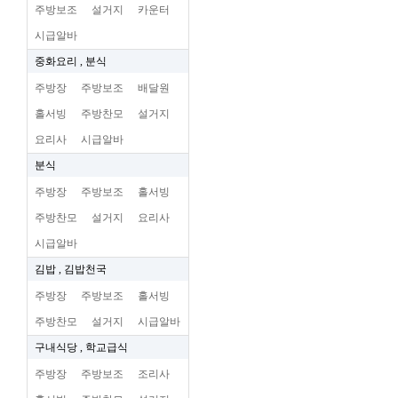
주방보조
설거지
카운터
시급알바
중화요리 , 분식
주방장
주방보조
배달원
홀서빙
주방찬모
설거지
요리사
시급알바
분식
주방장
주방보조
홀서빙
주방찬모
설거지
요리사
시급알바
김밥 , 김밥천국
주방장
주방보조
홀서빙
주방찬모
설거지
시급알바
구내식당 , 학교급식
주방장
주방보조
조리사