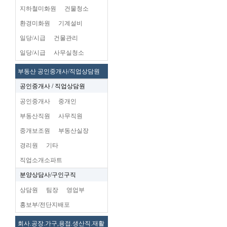
지하철미화원
건물청소
환경미화원
기계설비
일당/시급
건물관리
일당/시급
사무실청소
부동산 공인중개사/직업상담원
공인중개사 / 직업상담원
공인중개사
중개인
부동산직원
사무직원
중개보조원
부동산실장
경리원
기타
직업소개소파트
분양상담사/구인구직
상담원
팀장
영업부
홍보부/전단지배포
회사.공장.가구,용접.생산직.재활