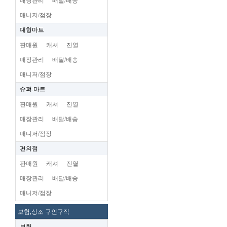
매장관리
배달/배송
매니저/점장
대형마트
판매원
캐셔
진열
매장관리
배달/배송
매니저/점장
슈펴.마트
판매원
캐셔
진열
매장관리
배달/배송
매니저/점장
편의점
판매원
캐셔
진열
매장관리
배달/배송
매니저/점장
보험,상조 구인구직
보험