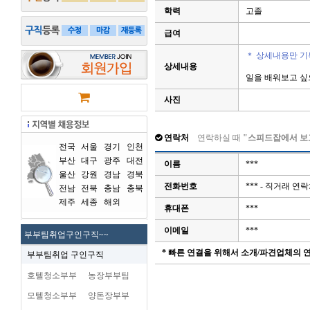
학력
고졸
급여
＊ 상세내용만 기
상세내용
일을 배워보고 싶
사진
연락처
연락하실 때
"스피드잡에서 보
전국
서울
경기
인천
부산
대구
광주
대전
이름
***
울산
강원
경남
경북
전화번호
*** - 직거래 
전남
전북
충남
충북
제주
세종
해외
휴대폰
***
이메일
***
부부팀취업구인구직~~
* 빠른 연결을 위해서 소개/파견업체의
부부팀취업 구인구직
호텔청소부부
농장부부팀
모텔청소부부
양돈장부부