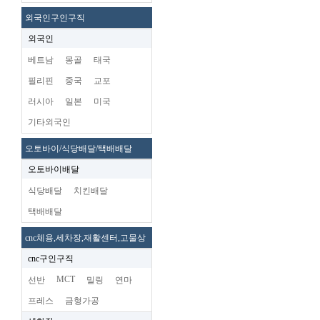
외국인구인구직
외국인
베트남
몽골
태국
필리핀
중국
교포
러시아
일본
미국
기타외국인
오토바이/식당배달/택배배달
오토바이배달
식당배달
치킨배달
택배배달
cnc체용,세차장,재활센터,고물상
cnc구인구직
MCT
선반
밀링
연마
프레스
금형가공