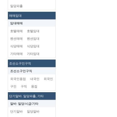
일당파출
매매임대
임대매매
호텔매매
호텔임대
펜션매매
펜션임대
식당매매
식당임대
기타매매
기타임대
조선소구인구직
조선소구인구직
외국인용접
내국인
외국인
구인
구직
용접
단기알바. 일당파출, 기타
알바: 일당/시급/기타
단기알바
일당알바