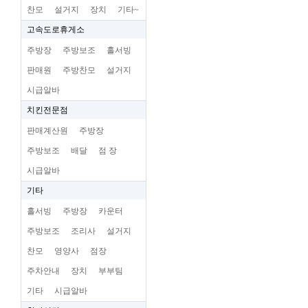
찬모
설거지
장치
기타~
고속도로휴게소
주방장
주방보조
홀서빙
판매원
주방찬모
설거지
시급알바
치킨전문점
판매계산원
주방장
주방보조
배달
점 장
시급알바
기타
홀서빙
주방장
카운터
주방보조
조리사
설거지
찬모
영양사
점장
주차안내
장치
부부팀
기타
시급알바