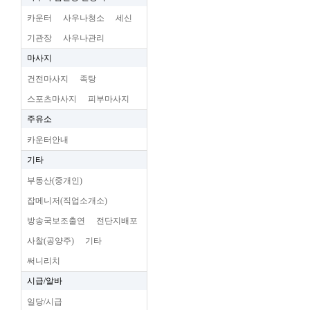
카운터
사우나청소
세신
기관장
사우나관리
마사지
건전마사지
족탕
스포츠마사지
피부마사지
주유소
카운터안내
기타
부동산(중개인)
잡메니저(직업소개소)
방송국보조출연
전단지배포
사찰(공양주)
기타
써니리치
시급/알바
일당/시급