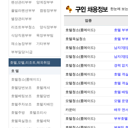
펜션관리부부
양계장부부
한눈에 보
플빌라펜션부부
캠핑장부부
별장관리부부
업종
리조트부부청소
양식장부부
호텔청소(룸메이드)
호텔 부
식당직원부부
목장부부팀
호텔욕실청소
호텔 부
채소농장부부
기타부부
호텔청소(룸메이드)
남자3명
부부일당/시급
모텔청소(룸메이드)
남자3명
호텔,모텔,리조트,해외취업
호텔청소(룸메이드)
경력 없지
호 텔
호텔청소(룸메이드)
호텔 객실
호텔청소(룸메이드)
모텔청소(룸메이드)
호텔 객실
호텔당번보조
호텔캐셔
호텔청소(룸메이드)
호텔 배팅
호텔베팅보조
호텔당번
모텔청소(룸메이드)
모텔 운영 
호텔주차보조
호텔지배인
카운터
배우 면
호텔주방
호텔조리사
호텔청소(룸메이드)
부부호톌
호텔욕실청소
호텔세탁
호텔청소(룸메이드)
부부팀 