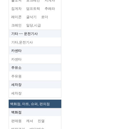
불도저
포크레인
지게차
집게차
덤프트럭
추레라
레미콘
굴삭기
로더
크레인
일당,시급
기타 ~~ 운전기사
기타,운전기사
카센타
카센타
주유소
주유원
세차장
세차장
백화점, 마트, 슈퍼, 편의점
백화점
편매원
캐셔
진열