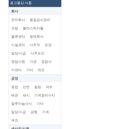
용고물상,식품
회사
전자회사
품질검사관리
조립
플라스틱사출
물류센타
용역회사
시설관리
사무직
포장
일당/시급
사무보조
영업사원
가공
공업사
카센타
기타
제조
공장
용접
선반
밀링
닥트
배관
새시
기계정비수리
알루미늄삿시
기타
일당/시급
금형
기계
제조
생산직/식품