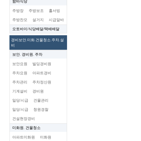
함바식당
주방장
주방보조
홀서빙
주방찬모
설거지
시급알바
오토바이/식당배달/택배배달
경비보안.미화.건물청소.주차.설
비
보안. 경비원. 주차
보안요원
빌딩경비원
주차요원
아파트경비
주차관리
주차정산원
기계설비
경비원
일당/시급
건물관리
일당/시급
청원경찰
건설현장경비
미화원. 건물청소
아파트미화원
미화원