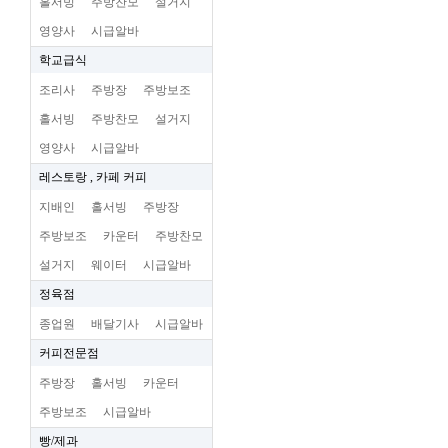
홀서빙
주방찬모
설거지
영양사
시급알바
학교급식
조리사
주방장
주방보조
홀서빙
주방찬모
설거지
영양사
시급알바
레스토랑 , 카페 커피
지배인
홀서빙
주방장
주방보조
카운터
주방찬모
설거지
웨이터
시급알바
정육점
종업원
배달기사
시급알바
커피전문점
주방장
홀서빙
카운터
주방보조
시급알바
빵/제과