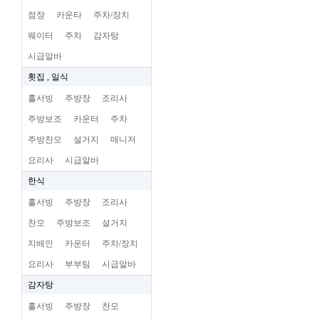
점장
카운타
주차/장치
웨이터
주차
감자탕
시급알바
횟집 , 일식
홀서빙
주방장
조리사
주방보조
카운터
주차
주방찬모
설거지
매니저
요리사
시급알바
한식
홀서빙
주방장
조리사
찬모
주방보조
설거지
지배인
카운터
주차/장치
요리사
부부팀
시급알바
감자탕
홀서빙
주방장
찬모