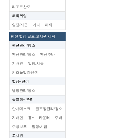
리조트찬모
해외취업
일당/시급
기타
해외
펜션 별장.골프.고시원 세탁
펜션관리/청소
펜션관리/청소
펜션주바
지배인
일당/시급
키즈풀빌라펜션
별장~관리
별장관리/청소
골프장~ 관리
안내데스크
골프장관리/청소
지배인
홀~
카운터
주바
주방보조
일당/시급
고시원