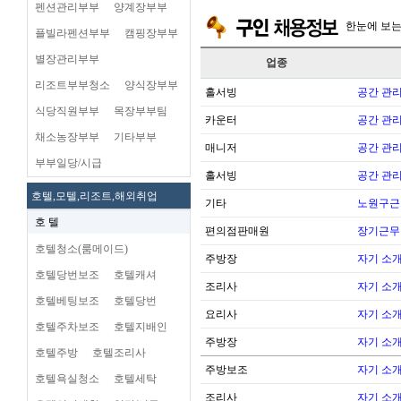
펜션관리부부
양계장부부
한눈에 보
플빌라펜션부부
캠핑장부부
별장관리부부
업종
리조트부부청소
양식장부부
홀서빙
공간 관리
식당직원부부
목장부부팀
카운터
공간 관리
채소농장부부
기타부부
매니저
공간 관리
부부일당/시급
홀서빙
공간 관리
호텔,모텔,리조트,해외취업
기타
노원구근
호 텔
편의점판매원
장기근무
호텔청소(룸메이드)
주방장
자기 소
호텔당번보조
호텔캐셔
조리사
자기 소
호텔베팅보조
호텔당번
요리사
자기 소
호텔주차보조
호텔지배인
주방장
자기 소
호텔주방
호텔조리사
주방보조
자기 소
호텔욕실청소
호텔세탁
조리사
자기 소