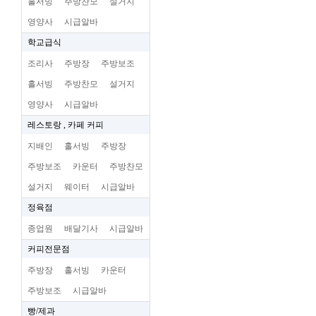
홀서빙
주방찬모
설거지
영양사
시급알바
학교급식
조리사
주방장
주방보조
홀서빙
주방찬모
설거지
영양사
시급알바
레스토랑 , 카페 커피
지배인
홀서빙
주방장
주방보조
카운터
주방찬모
설거지
웨이터
시급알바
정육점
종업원
배달기사
시급알바
커피전문점
주방장
홀서빙
카운터
주방보조
시급알바
빵/제과