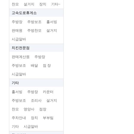
찬모
설거지
장치
기타~
고속도로휴게소
주방장
주방보조
홀서빙
판매원
주방찬모
설거지
시급알바
치킨전문점
판매계산원
주방장
주방보조
배달
점 장
시급알바
기타
홀서빙
주방장
카운터
주방보조
조리사
설거지
찬모
영양사
점장
주차안내
장치
부부팀
기타
시급알바