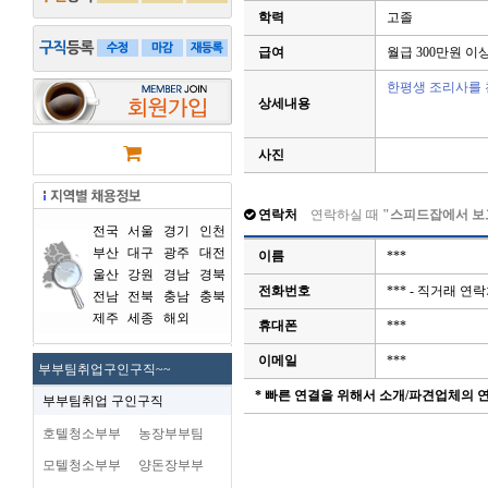
학력
고졸
급여
월급 300만원 이
한평생 조리사를 
상세내용
사진
연락처
연락하실 때
"스피드잡에서 보
전국
서울
경기
인천
부산
대구
광주
대전
이름
***
울산
강원
경남
경북
전화번호
*** - 직거래 
전남
전북
충남
충북
제주
세종
해외
휴대폰
***
이메일
***
부부팀취업구인구직~~
* 빠른 연결을 위해서 소개/파견업체의
부부팀취업 구인구직
호텔청소부부
농장부부팀
모텔청소부부
양돈장부부