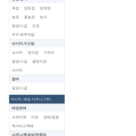
목장
양돈장
양계장
농장
꽃농장
농사
일당/시급
조경
무우 배추작업
낚시터,수산업
낚시터
양식장
가두리
일당/시급
굴양식장
낚시터
알바
일당/시급
마사지, 매장.사우나,기타
매장판매
슈퍼마켓
마트
판매/점원
퀵서비스택배
사우나/찜질방/한증막