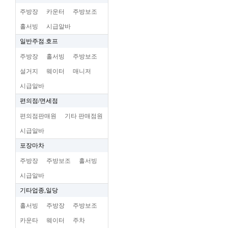
주방장
카운터
주방보조
홀서빙
시급알바
일반주점.호프
주방장
홀서빙
주방보조
설거지
웨이터
매니저
시급알바
편의점/면세점
편의점판매원
기타 판매점원
시급알바
포장마차
주방장
주방보조
홀서빙
시급알바
기타업종,일당
홀서빙
주방장
주방보조
카운타
웨이터
주차