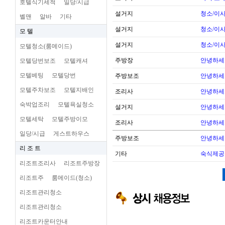
호텔식기세척
일당/시급
설거지
청소/이사
벨맨
알바
기타
설거지
청소/이사
모 텔
설거지
청소/이사
모텔청소(룸메이드)
주방장
안녕하세
모텔당번보조
모텔캐셔
모텔베팅
모텔당번
주방보조
안녕하세
모텔주차보조
모텔지배인
조리사
안녕하세
숙박업조리
모텔욕실청소
설거지
안녕하세
모텔세탁
모텔주방이모
조리사
안녕하세
일당/시급
게스트하우스
주방보조
안녕하세
리 조 트
기타
숙식제공
리조트조리사
리조트주방장
리조트주
룸메이드(청소)
리조트관리청소
리조트관리청소
리조트카운터안내