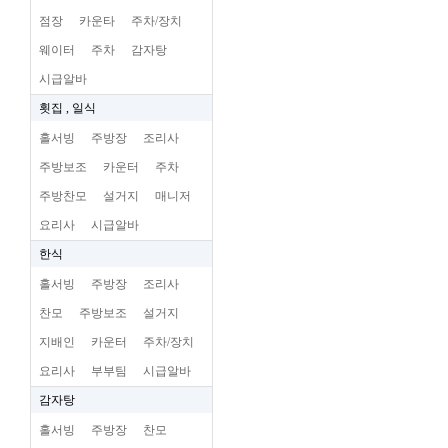
점장
카운타
주차/장치
웨이터
주차
감자탕
시급알바
횟집 , 일식
홀서빙
주방장
조리사
주방보조
카운터
주차
주방찬모
설거지
매니저
요리사
시급알바
한식
홀서빙
주방장
조리사
찬모
주방보조
설거지
지배인
카운터
주차/장치
요리사
부부팀
시급알바
감자탕
홀서빙
주방장
찬모