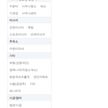
카운터
사우나청소
세신
기관장
사우나관리
마사지
건전마사지
족탕
스포츠마사지
피부마사지
주유소
카운터안내
기타
부동산(중개인)
잡메니저(직업소개소)
방송국보조출연
전단지배포
사찰(공양주)
기타
써니리치
시급/알바
일당/시급