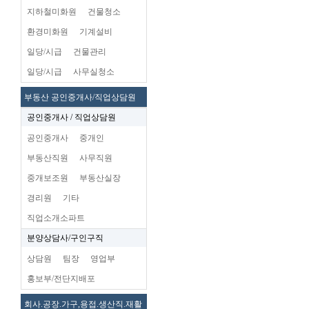
지하철미화원
건물청소
환경미화원
기계설비
일당/시급
건물관리
일당/시급
사무실청소
부동산 공인중개사/직업상담원
공인중개사 / 직업상담원
공인중개사
중개인
부동산직원
사무직원
중개보조원
부동산실장
경리원
기타
직업소개소파트
분양상담사/구인구직
상담원
팀장
영업부
홍보부/전단지배포
회사.공장.가구,용접.생산직.재활