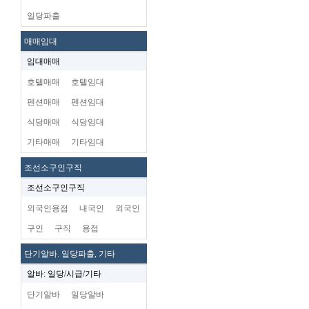
일당파출
매매임대
임대매매
호텔매매
호텔임대
펜션매매
펜션임대
식당매매
식당임대
기타매매
기타임대
조선소구인구직
조선소구인구직
외국인용접
내국인
외국인
구인
구직
용접
단기알바. 일당파출, 기타
알바: 일당/시급/기타
단기알바
일당알바