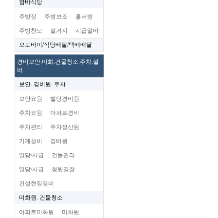
함바식당
주방장
주방보조
홀서빙
주방찬모
설거지
시급알바
오토바이/식당배달/택배배달
경비보안.미화.건물청소.주차.설
비
보안. 경비원. 주차
보안요원
빌딩경비원
주차요원
아파트경비
주차관리
주차정산원
기계설비
경비원
일당/시급
건물관리
일당/시급
청원경찰
건설현장경비
미화원. 건물청소
아파트미화원
미화원