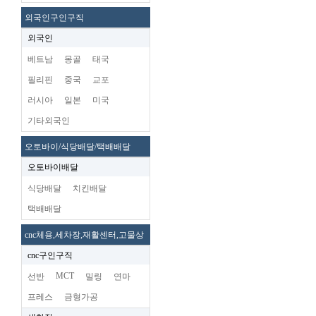
외국인구인구직
외국인
베트남
몽골
태국
필리핀
중국
교포
러시아
일본
미국
기타외국인
오토바이/식당배달/택배배달
오토바이배달
식당배달
치킨배달
택배배달
cnc체용,세차장,재활센터,고물상
cnc구인구직
MCT
선반
밀링
연마
프레스
금형가공