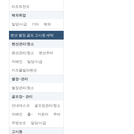
리조트찬모
해외취업
일당/시급
기타
해외
펜션 별장.골프.고시원 세탁
펜션관리/청소
펜션관리/청소
펜션주바
지배인
일당/시급
키즈풀빌라펜션
별장~관리
별장관리/청소
골프장~ 관리
안내데스크
골프장관리/청소
지배인
홀~
카운터
주바
주방보조
일당/시급
고시원