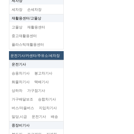
세차장
세차장
손세차장
재활용센터/고물상
고물상
재활용센터
중고재활용센터
플라스틱재활용센터
운전기사/카센타/주유소/세차장
운전기사
승용차기사
봉고차기사
화물차기사
택배기사
상하차
가구점기사
가구배달보조
승합차기사
버스/마을버스
지입차기사
일당,시급
운전기사
배송
중장비기사