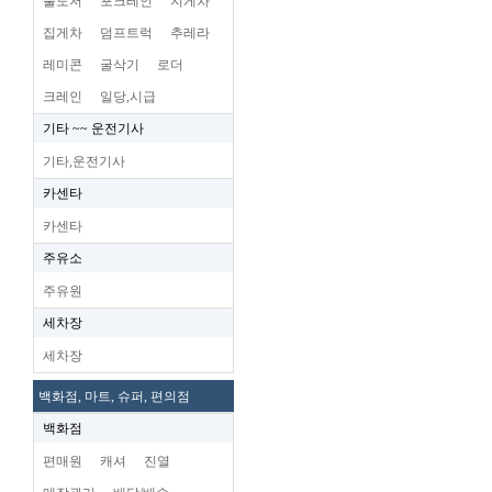
불도저
포크레인
지게차
집게차
덤프트럭
추레라
레미콘
굴삭기
로더
크레인
일당,시급
기타 ~~ 운전기사
기타,운전기사
카센타
카센타
주유소
주유원
세차장
세차장
백화점, 마트, 슈퍼, 편의점
백화점
편매원
캐셔
진열