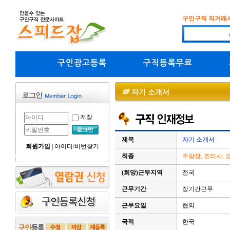
구인구직 직거래
구인광고등록
구직등록무료
자기 소개서
저장
제목
자기 소개서
회원가입
|
아이디/비번찾기
직종
주방장, 조리사, 
(희망)근무지역
전국
근무기간
장기간근무
근무요일
협의
국적
한국