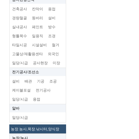
건축공사
칸막이
용접
경량철골
동바리
설비
실내공사
페인트
방수
형틀목수
일용직
조경
타일시공
시설설비
철거
고물상/재활용센타
외국인
일당/시급
공사현장
미장
전기공사/조선소
설비
배관
기공
조공
케이블포설
전기공사
일당/시급
용접
알바
일당/시급
농장.농사,목장.낚시터,양식장
농장/농사