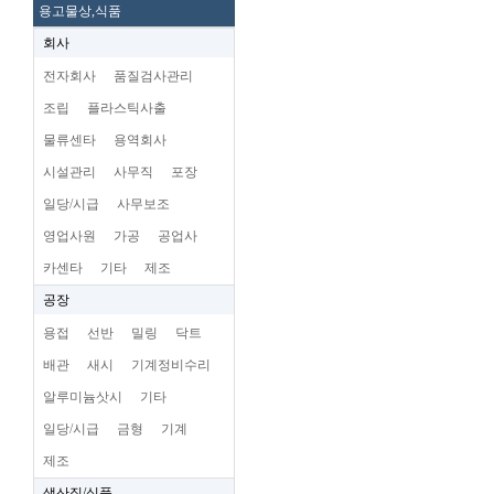
용고물상,식품
회사
전자회사
품질검사관리
조립
플라스틱사출
물류센타
용역회사
시설관리
사무직
포장
일당/시급
사무보조
영업사원
가공
공업사
카센타
기타
제조
공장
용접
선반
밀링
닥트
배관
새시
기계정비수리
알루미늄삿시
기타
일당/시급
금형
기계
제조
생산직/식품