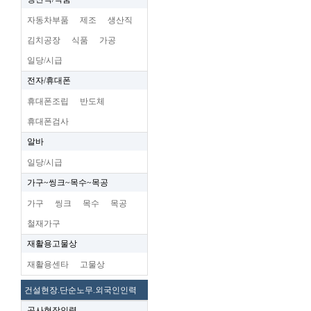
자동차부품
제조
생산직
김치공장
식품
가공
일당/시급
전자/휴대폰
휴대폰조립
반도체
휴대폰검사
알바
일당/시급
가구~씽크~목수~목공
가구
씽크
목수
목공
철재가구
재활용고물상
재활용센타
고물상
건설현장.단순노무.외국인인력
공사현장인력