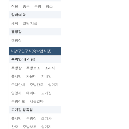
직원
총무
주방
청소
알바/세탁
세탁
일당/시급
캠핑장
캠핑장
식당/구인구직(숙박업식당)
숙박업(내 식당)
주방장
주방보조
조리사
홀서빙
카운터
지배인
주차안내
주방찬모
설거지
영양사
웨이터
고기집
주방이모
시급알바
고기집,정육점
홀서빙
주방장
조리사
찬모
주방보조
설거지