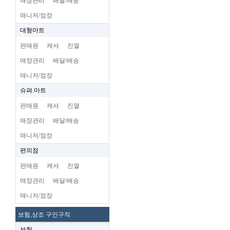
매장관리
배달/배송
매니저/점장
대형마트
판매원
캐셔
진열
매장관리
배달/배송
매니저/점장
슈펴.마트
판매원
캐셔
진열
매장관리
배달/배송
매니저/점장
편의점
판매원
캐셔
진열
매장관리
배달/배송
매니저/점장
보험,상조 구인구직
보험