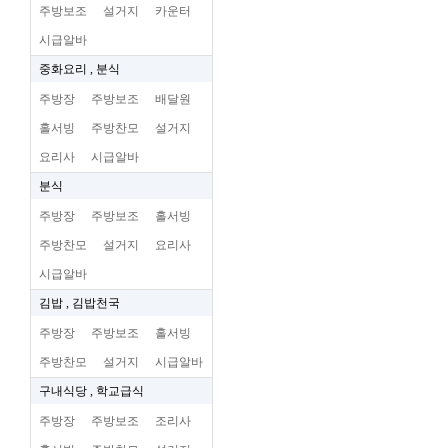
주방보조
설거지
카운터
시급알바
중화요리 , 분식
주방장
주방보조
배달원
홀서빙
주방찬모
설거지
요리사
시급알바
분식
주방장
주방보조
홀서빙
주방찬모
설거지
요리사
시급알바
김밥 , 김밥천국
주방장
주방보조
홀서빙
주방찬모
설거지
시급알바
구내식당 , 학교급식
주방장
주방보조
조리사