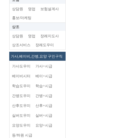
상담원
영업
보험설계사
홍보/마케팅
상조
상담원
영업
장례지도사
상조서비스
장례도우미
가사,베이비,간병,요양 구인구직
가사도우미
가사+시급
베이비시터
베이+시급
학습도우미
학습+시급
간병도우미
간병+시급
산후도우미
산후+시급
실버도우미
실버+시급
요양도우미
요양+시급
등/하원 시급