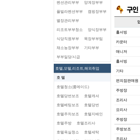
펜션관리부부
양계장부부
플빌라펜션부부
캠핑장부부
별장관리부부
리조트부부청소
양식장부부
홀서빙
식당직원부부
목장부부팀
카운터
채소농장부부
기타부부
매니저
부부일당/시급
홀서빙
호텔,모텔,리조트,해외취업
기타
호 텔
편의점판매원
호텔청소(룸메이드)
주방장
호텔당번보조
호텔캐셔
조리사
호텔베팅보조
호텔당번
요리사
호텔주차보조
호텔지배인
주방장
호텔주방
호텔조리사
주방보조
호텔욕실청소
호텔세탁
조리사