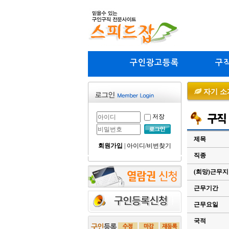
구인광고등록
구
자기 소
저장
제목
회원가입
|
아이디/비번찾기
직종
(희망)근무
근무기간
근무요일
국적