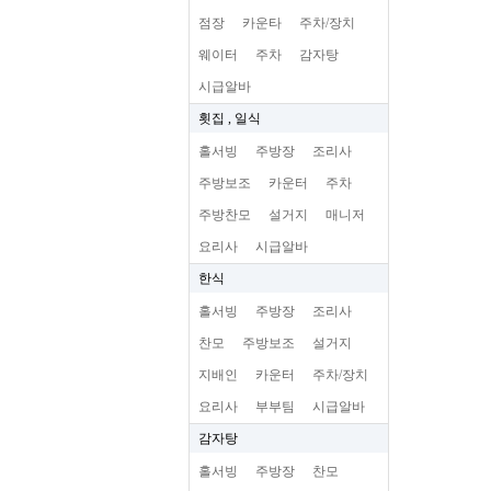
점장
카운타
주차/장치
웨이터
주차
감자탕
시급알바
횟집 , 일식
홀서빙
주방장
조리사
주방보조
카운터
주차
주방찬모
설거지
매니저
요리사
시급알바
한식
홀서빙
주방장
조리사
찬모
주방보조
설거지
지배인
카운터
주차/장치
요리사
부부팀
시급알바
감자탕
홀서빙
주방장
찬모