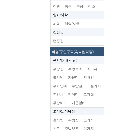
직원
총무
주방
청소
알바/세탁
세탁
일당/시급
캠핑장
캠핑장
식당/구인구직(숙박업식당)
숙박업(내 식당)
주방장
주방보조
조리사
홀서빙
카운터
지배인
주차안내
주방찬모
설거지
영양사
웨이터
고기집
주방이모
시급알바
고기집,정육점
홀서빙
주방장
조리사
찬모
주방보조
설거지