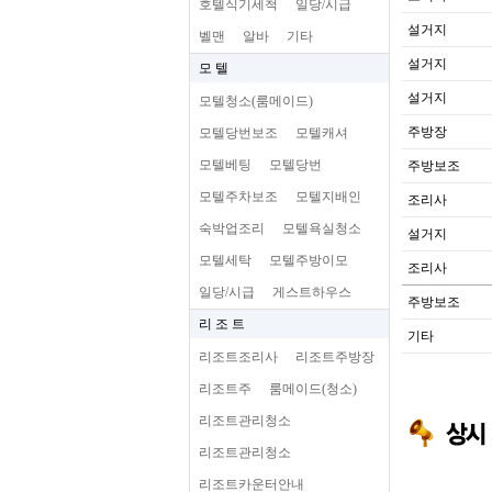
호텔식기세척
일당/시급
설거지
벨맨
알바
기타
설거지
모 텔
설거지
모텔청소(룸메이드)
주방장
모텔당번보조
모텔캐셔
모텔베팅
모텔당번
주방보조
모텔주차보조
모텔지배인
조리사
숙박업조리
모텔욕실청소
설거지
모텔세탁
모텔주방이모
조리사
일당/시급
게스트하우스
주방보조
리 조 트
기타
리조트조리사
리조트주방장
리조트주
룸메이드(청소)
리조트관리청소
리조트관리청소
리조트카운터안내