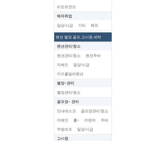
리조트찬모
해외취업
일당/시급
기타
해외
펜션 별장.골프.고시원 세탁
펜션관리/청소
펜션관리/청소
펜션주바
지배인
일당/시급
키즈풀빌라펜션
별장~관리
별장관리/청소
골프장~ 관리
안내데스크
골프장관리/청소
지배인
홀~
카운터
주바
주방보조
일당/시급
고시원