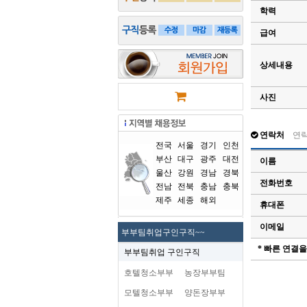
학력
급여
상세내용
사진
연락처
연
전국
서울
경기
인천
부산
대구
광주
대전
이름
울산
강원
경남
경북
전화번호
전남
전북
충남
충북
제주
세종
해외
휴대폰
이메일
부부팀취업구인구직~~
* 빠른 연결
부부팀취업 구인구직
호텔청소부부
농장부부팀
모텔청소부부
양돈장부부