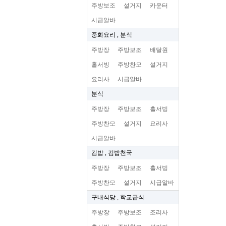
주방보조
설거지
카운터
시급알바
중화요리 , 분식
주방장
주방보조
배달원
홀서빙
주방찬모
설거지
요리사
시급알바
분식
주방장
주방보조
홀서빙
주방찬모
설거지
요리사
시급알바
김밥 , 김밥천국
주방장
주방보조
홀서빙
주방찬모
설거지
시급알바
구내식당 , 학교급식
주방장
주방보조
조리사